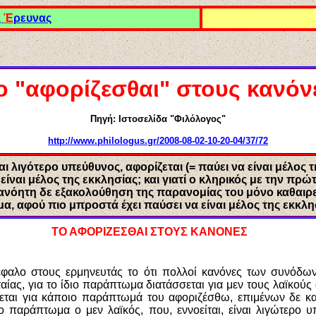
ς
Έ
ρευνας
ο "αφορίζεσθαι" στους κανόν
Πηγή
: Ιστοσελίδα "Φιλόλογος"
http://www.philologus.gr/2008-08-02-10-20-04/37/72
αι λιγότερο υπεύθυνος, αφορίζεται (= παύει να είναι μέλος 
 είναι μέλος της εκκλησίας; και γιατί ο κληρικός με την 
μετανόητη δε εξακολούθηση της παρανομίας του μόνο καθαιρε
μα, αφού πιο μπροστά έχει παύσει να είναι μέλος της εκκλη
ΤΟ ΑΦΟΡΙΖΕΣΘΑΙ ΣΤΟΥΣ ΚΑΝΟΝΕΣ
κέφαλο στους ερμηνευτάς το ότι πολλοί κανόνες των συνόδων
αίας, για το ίδιο παράπτωμα διατάσσεται για μεν τους λαϊκούς
σσεται για κάποιο παράπτωμά του αφοριζέσθω, επιμένων δε κα
διο παράπτωμα ο μεν λαϊκός, που, εννοείται, είναι λιγώτερο υ