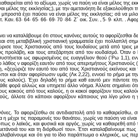
καθαιρείται από το αξίωμα, χωρίς να παύη να είναι μέλος της εκκ
αι μέλος της εκκλησίας;), με την αμετανόητη δε εξακολούθησι 
 μπροστά έχει παύσει να είναι μέλος της εκκλησίας; σά να μιλο
Καν. 63· 64· 65· 66· 69· 70 ·84· Ζ΄ οικ. Συν. , 5· 9· κλπ. . Α
ι να καταλάβουμε ότι στους κανόνες αυτούς το αφορίζεσθαι δεν 
και στη μεταβιβλική χριστιανική γραμματεία έχει πολλαπλή σ
χώρισε τους Χριστιανούς από τους Ιουδαίους μετά από τρεις 
ς προλάβη, και τους απεξάρτησε από τον ιουδαϊσμό. Όταν ο 
 η συστήνεται ως αφωρισμένος εις ευαγγέλιον θεού (῾Ρω 1,1), εν
το λάθος ν αφορίζη εαυτόν από τους απεριτμήτους Χριστιανούς (Γ
η, «ξεχώριζε τον εαυτό του από τους Χριστιανούς εκείνους κα
ποι και όταν αφορίσωσιν υμάς (Λκ 2,22), εννοεί το ρήμα με τη
υς καλούς). Έχει δηλαδή το ρήμα καθ εαυτό μεν πάντοτε τη
ε φορά αλλιώς και υπηρετεί άλλο νόημα. Άλλοτε σημαίνει ότι α
 τους κακούς από τους καλούς, η οι κακοί αφορίζουν τους καλού
κούς, άλλοτε ότι κάποιοι αφορίζουν κάποιους για λίγο μόνο 
νόνες. Το αφοριζέσθω σε αντιδιαστολή από το καθαιρείσθω, σημ
α η μέχρι τις παραμονές του θανάτου, χωρίς να παύση να είναι
όπως ο λαϊκός, και φυσικά και αργός, χωρίς να καθαιρεθή από 
η μετάνοιά του και τη διόρθωσί του». Έτσι καταλαβαίνουμε πω
αλαβαίνουμε και ότι για το ίδιο παράπτωμα ο κληρικός, ως π