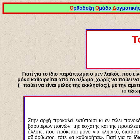
Ο
ρθόδοξη
Ο
μάδα
Δ
ογματική
Τ
Γιατί για το ίδιο παράπτωμα ο μεν λαϊκός, που είν
μόνο καθαιρείται από το αξίωμα, χωρίς να παύει να
(= παύει να είναι μέλος της εκκλησίας;), με την α
το αξίω
Στην αρχή προκαλεί εντύπωσι κι εν τέλει πονο
βαρυτέρων ποινών, της εσχάτης και της προτελευτ
άλλοτε, που πρόκειται μόνο για κληρικό, διατά
αδιόρθωτος, τότε να καθαιρήται». Γιατί για το ί