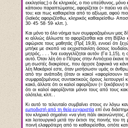
εκκλησίας;) ο δε κληρικός, ο πιο υπεύθυνος, μόνο 
κάποιου παραπτώματος, αφορίζεται (= παύει να είν
του; και πως καθαιρείται από το αξίωμα, αφού πιο
(λαϊκός αφοριζέσθω, κληρικός καθαιρείσθω· Αποστ. 
30· 45· 58· 59· κλπ. ).
Και μόνο το όλο νόημα των συμφραζομένων μας δίνε
κι αλλιώς άλλωστε το αφορίζεσθαι και στη Βίβλο 
αφώρισε τους μαθητάς (Πρξ 19,9), εννοεί ότι ξε
μπήκε με σκοπό να εκχριστιανίση όσους Ιουδαίου
μητρός, . . . Ίνα ευαγγελίζηται αυτόν (Γα 1,15),
αυτό. Όταν λέη ότι ο Πέτρος στην Αντιόχεια έκανε 
μη σωστές διακρίσεις, που άρχισε ξαφνικά να κάν
λέη Μακάριοί εστε, όταν μισήσωσιν υμάς οι άνθρω
από την ανάποδη (όταν οι κακοί «αφορίσουν» το
συμφραζομένους συντακτικούς όρους λειτουργεί κάθ
κακό, άλλοτε ότι οι καλοί αφορίζουν (= ξεκόβουν)
ότι οι καλοί αφορίζονται μόνοι τους από τους κα
ολότελα, κλπ. .
Κι αυτό το τελευταίο συμβαίνει στους εν λόγω κα
εμποδιστή από τη θεία ευχαριστία
επί ένα διάστημ
τον κληρικό σημαίνει «να γίνη πάλι ακοινώνητος, 
και λειτουργικό μετά την έκτισι της ποινής του τ
ποινή ελαφρότερη από το καθαιρείσθαι, οπότε κατ