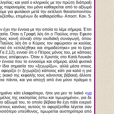
λησίας; και γιατί ο κληρικός με την πρώτη διάπραξι
της παρανομίας του μόνο καθαιρείται από το αξίωμά
ύμε για φυλάκισι μετά την εκτέλεσι θανατοποινίτου
φοριζέσθω, επιμένων δε καθαιρείσθω· Αποστ. Καν. 5·
έχει την έννοια με την οποία το λέμε σήμερα. Έτσι
ημασία. Όταν η Γραφή λέη ότι ο Παύλος στην Εφεσο
μήνες κοινή σύναξι στην ιουδαϊκή συναγωγή, όπου
Παύλος λέη ότι ο Κύριος τον αφώρισεν εκ κοιλίας
νοεί ότι «επιλέχθηκε και σημαδεύτηκε» για το έργο
α 2,12), εννοεί ότι ο Πέτρος μόνος του, με κάποιες
ι τους απέφευγε». Όταν ο Χριστός στο Κατά Λουκάν
ν έννοια που το εννοούμε και σήμερα, αλλά φυσικά
ν ίδια σημασία του «ξεχωρίζω», αλλά μέσα στους
φορίζει (= ξεχωρίζει) κάποιος κάτι για καλό η για
ς (κακό της κεφαλής τους κάνοντας βέβαια), άλλοτε
η για πάντα, και για αποχή από ένα μόνο πράγμα η
αίνει κάτι ελαφρότερο, ήτοι για μεν το λαϊκό «
να
 μέλος της εκκλησίας έστω και τιμωρημένο», για δε
το αξίωμά του, το οποίο βέβαια θα έχη πάλι ενεργό
ς στους κανόνες αυτούς το αφορίζεσθαι λέγεται σαν
ερισσότερο υπεύθυνος, τιμωρείται αυστηρότερα από