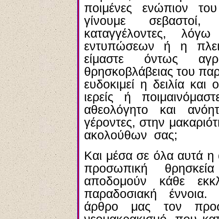
ποιμένες ενώπιον το
γίνουμε σεβαστοί,
καταγγέλοντες, λόγω
εντυπώσεων ή η πλει
είμαστε όντως αγρ
θρησκοβλάβειας του πα
ευδοκιμεί η δειλία και 
ιερείς ή ποιμαινόμα
αθεολόγητο και ανόη
γέροντες, στην μακαριό
ακολούθων σας;
Και μέσα σε όλα αυτά η
προσωπική θρησκεία
αποδομούν κάθε εκκλ
παραδοσιακή έννοια.
άρθρο μας τον προω