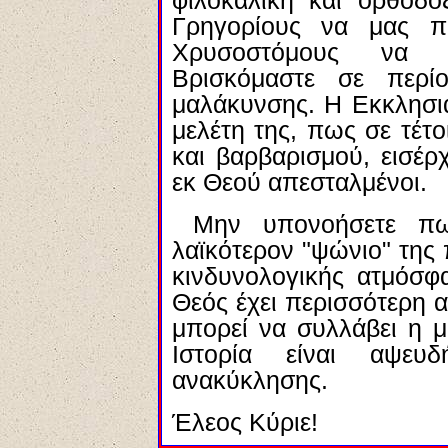
φιλοκαλική και ορθόδο
Γρηγορίους να μας π
Χρυσοστόμους να κ
Βρισκόμαστε σε περί
μαλάκυνσης. Η Εκκλησια
μελέτη της, πως σε τέτ
και βαρβαρισμού, εισέρ
εκ Θεού απεσταλμένοι.
Μην υπονοήσετε πω
λαϊκότερον "ψώνιο" της 
κινδυνολογικής ατμόσφ
Θεός έχει περισσότερη 
μπορεί να συλλάβει η μ
Ιστορία είναι αψευ
ανακύκλησης.
Έλεος Κύριε!