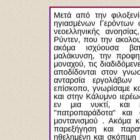
Mετά από την φιλοξεν
ηγιασμένων Γερόντων σ
νεοελληνικής ανοησία
Ρύντεν, που την ακολουθ
ακόμα ισχύουσα βατα
μαλάκυνση, την προφη
μοναχού, τις διαδιδόμεν
αποδίδονται στον γνω
ανταρσία εργολάβων 
επίσκοπο, γνωρίσαμε κ
και στην Κάλυμνο ιερέως
εν μια νυκτί, και ε
"πατροπαράδοτα" και
μοντανισμού . Ακόμα κ
παρεξήγηση και παρα
ηθελημένη και σκόπιμη