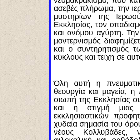
νεομακρακισμό, που κατα
ασεβές πλήρωμα, την ιε
μυστηρίων της Ιερωσύ
Εκκλησίας, τον οπαδισ
και ανόμου αγύρτη. Την
μοντερνισμός διαφημίζε
και ο συντηρητισμός τ
κύκλους και τείχη σε αυ
Όλη αυτή η πνευματι
θεουργία και μαγεία, η 
σιωπή της Εκκλησίας συ
και η στιγμή μιας
εκκλησιαστικών προφητ
χυδαία σημασία του όρου
νέους Κολλυβάδες, 