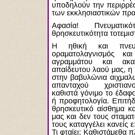
υποδηλούν την περιρρέ
των εκκλησιαστικών πρ
Αφασία! Πνευματικ
θρησκευτικότητα τοτεμισ
Η ηθική και πνευ
οραματολαγνισμός κα
αγραμμάτου και ακα
απαίδευτου λαού μας, η 
στην βαβυλώνια αιχμαλω
απανταχού χριστιαν
καθιστά γόνιμο το έδαφ
ή προφητολογία. Επιτήδε
θρησκευτικό αίσθημα κ
μας και δεν τους σταματ
τους καταγγέλει κανείς 
Τι φταίει; Καθιστάμεθα 