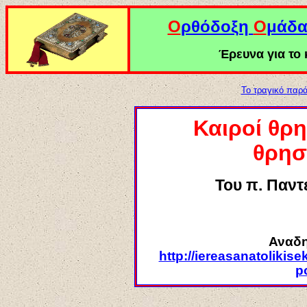
Ο
ρθόδοξη
Ο
μάδ
Έρευνα για το κ
Το τραγικό παρ
Καιροί θρ
θρησ
Του π. Παν
Αναδη
http://iereasanatolikise
p