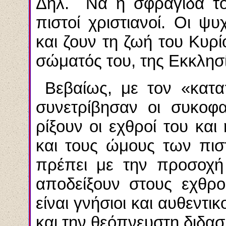
Δηλ.
Να η σφραγίδα το
πιστοί χριστιανοί. Οι ψ
και ζουν τη ζωή του Κυρ
σώματός του, της Εκκλησί
Βεβαίως, με τον «κατα
συνετρίβησαν οι συκοφ
ρίξουν οι εχθροί του κα
και τους ώμους των πισ
πρέπει με την προσοχή
αποδείξουν στους εχθρ
είναι γνήσιοι και αυθεντικ
και την θεόπνευστη διδα