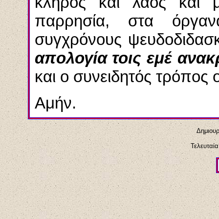
κλήρος και λαός και 
παρρησία, στα όργα
συγχρόνους ψευδοδιδασ
απολογία τοις εμέ ανακ
και ο συνειδητός τρόπος 
Αμήν.
Δημιουρ
Τελευταία