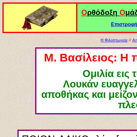
Ο
ρθόδοξη
Ο
μά
Επιστροφή 
Η
Φιλοπτωχεία
//
Απ
Μ. Βασίλειος: Η 
Ομιλία εις 
Λουκάν ευαγγελ
αποθήκας και μείζο
πλε