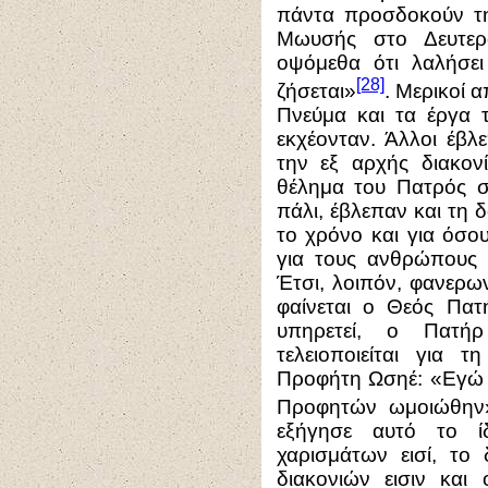
πάντα προσδοκούν την
Μωυσής στο Δευτερ
οψόμεθα ότι λαλήσε
[28]
ζήσεται»
. Μερικοί 
Πνεύμα και τα έργα 
εκχέονταν. Άλλοι έβλ
την εξ αρχής διακον
θέλημα του Πατρός σ
πάλι, έβλεπαν και τη
το χρόνο και για όσο
για τους ανθρώπους 
Έτσι, λοιπόν, φανερω
φαίνεται ο Θεός Πατή
υπηρετεί, ο Πατή
τελειοποιείται για 
Προφήτη Ωσηέ: «Εγώ ο
Προφητών ωμοιώθην
εξήγησε αυτό το ίδ
χαρισμάτων εισί, το 
διακονιών εισιν και 