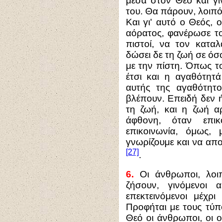
μέσα στον Θεό και γί
του. Θα πάρουν, λοιπό
Και γι' αυτό ο Θεός,
αόρατος, φανέρωσε το
πιστοί, να τον κατα
δώσει δε τη ζωή σε όσ
με την πίστη. Όπως το
έτσι και η αγαθότητά
αυτής της αγαθότητ
βλέπουν. Επειδή δεν ή
τη ζωή, και η ζωή αρ
άφθονη, όταν επι
επικοινωνία, όμως,
γνωρίζουμε και να απ
[27]
.
6.
Οι άνθρωποι, λοι
ζήσουν, γινόμενοι 
επεκτεινόμενοι μέχρ
Προφήται με τους τύπ
Θεό οι άνθρωποι, οι 