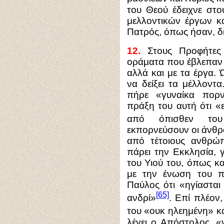
του Θεού έδειχνε στ
μελλοντικών έργων κα
Πατρός, όπως ήσαν, δι
12.
Στους Προφήτες 
οράματα που έβλεπαν 
αλλά και με τα έργα.
να δείξει τα μέλλοντ
πήρε «γυναίκα πορν
πράξη του αυτή ότι «
από όπισθεν του
εκπορνεύσουν οι άνθρ
από τέτοιους ανθρώ
πάρει την Εκκλησία, 
του Υιού του, όπως κ
με την ένωση του πρ
Παύλος ότι «ηγίασται
[65]
ανδρί»
. Επί πλέον
του «ουκ ηλεημένη» κ
λέγει ο Απόστολος, «