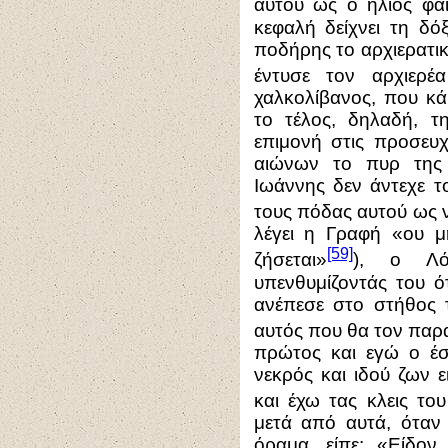
αυτού ως ο ήλιος φαί
κεφαλή δείχνει τη δό
ποδήρης το αρχιερατικ
έντυσε τον αρχιερέ
χαλκολίβανος, που κά
το τέλος, δηλαδή, τ
επιμονή στις προσευχ
αιώνων το πυρ της 
Ιωάννης δεν άντεχε τ
τους πόδας αυτού ως 
λέγει η Γραφή «ου 
[59]
ζήσεται»
), ο Λό
υπενθυμίζοντάς του ότ
ανέπεσε στο στήθος τ
αυτός που θα τον παρ
πρώτος και εγώ ο έσ
νεκρός και ιδού ζων ε
και έχω τας κλεις το
μετά από αυτά, όταν 
όραμα, είπε: «Είδο