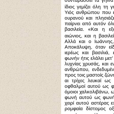
συνταράσσει τα γήινα 
ίδιος γεμίζει όλη τη γ
Υιός ανθρώπου που έ
ουρανού και πλησιάζ
παίρνει από αυτόν όλ
βασιλεία. «Και η εξ
αιώνιος, και η βασιλ
Αλλά και ο Ιωάννης
Αποκάλυψη, όταν εί
ιερέως και βασιλιά,
φωνήν ήτις ελάλει μετ'
λυχνίας χρυσάς, και 
ανθρώπου, ενδεδυμέ
προς τοις μαστοίς ζών
αι τρίχες λευκαί ως
οφθαλμοί αυτού ως φ
όμοιοι χαλκολιβάνω, 
φωνή αυτού ως φωνή 
χειρί αυτού αστέρας 
ρομφαία δίστομος οξ