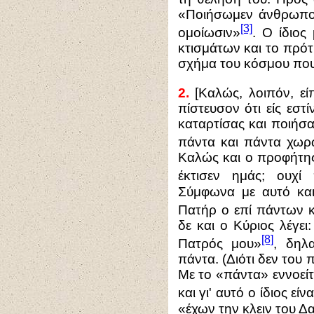
«Ποιήσωμεν άνθρωπον 
[3]
ομοίωσιν»
. Ο ίδιος
κτισμάτων και το πρό
σχήμα του κόσμου που
2.
[Καλώς, λοιπόν, εί
πίστευσον ότι είς εστ
καταρτίσας και ποιήσας
πάντα και πάντα χωρ
Καλώς και ο προφήτης
έκτισεν ημάς; ουχί
Σύμφωνα με αυτό και
Πατήρ ο επί πάντων κ
δε και ο Κύριος λέγε
[8]
Πατρός μου»
, δηλ
πάντα. (Διότι δεν του 
Με το «πάντα» εννοείτα
και γι' αυτό ο ίδιος ε
«έχων την κλειν του Δαυ