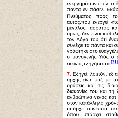
ενεργημάτων εισίν, ο 
πάντα εν πάσιν. Εκάσ
Πνεύματος προς τ
αυτός,που ενεργεί «τ
μεγάλος, αόρατος κα
όμως, δεν είναι καθό
τον Λόγο του ότι ένα
συνέχει τα πάντα και 
γράφτηκε στο ευαγγέλ
ο μονογενής Υιός ο 
[31]
εκείνος εξηγήσατο»
7.
Εξηγεί, λοιπόν, εξ α
αρχής είναι μαζί με τ
οράσεις και τις διαι
διακονίες του και τη
ανθρώπινο γένος κατ'
στον κατάλληλο χρόνο
υπάρχει συνέπεια, εκ
όπου υπάρχει σταθε