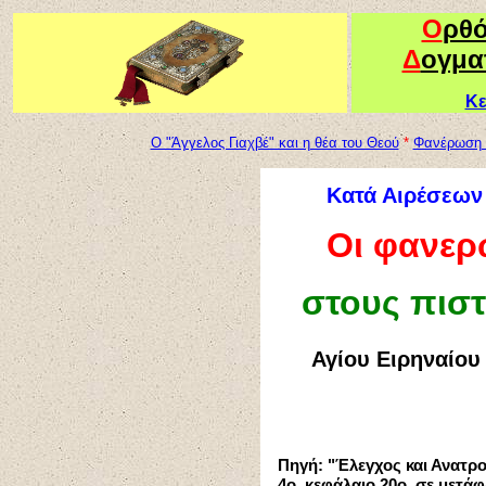
Ο
ρθ
Δ
ογμα
Κε
Ο "Άγγελος Γιαχβέ" και η θέα του Θεού
*
Φανέρωση 
Κατά Αιρέσεων
Οι φανερ
στους πιστ
Αγίου Ειρηναίου
Πηγή: "Έλεγχος και Ανατρ
4
ο, κεφάλαιο 20ο, σε μετά