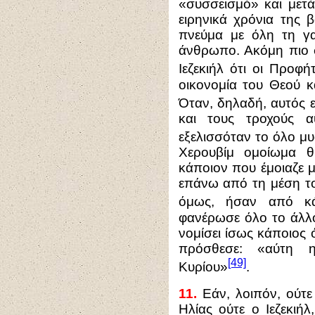
«συσσεισμό» και μετ
ειρηνικά χρόνια της 
πνεύμα με όλη τη γα
άνθρωπο. Ακόμη πιο σ
Ιεζεκιήλ ότι οι Προφ
οικονομία του Θεού κα
Όταν, δηλαδή, αυτός ε
και τους τροχούς 
εξελισσόταν το όλο μυ
Χερουβίμ ομοίωμα 
κάποιον που έμοιαζε 
επάνω από τη μέση το
όμως, ήσαν από κ
φανέρωσε όλο το άλλ
νομίσει ίσως κάποιος ό
πρόσθεσε: «αύτη 
[49]
Κυρίου»
.
11.
Εάν, λοιπόν, ούτε
Ηλίας ούτε ο Ιεζεκιή