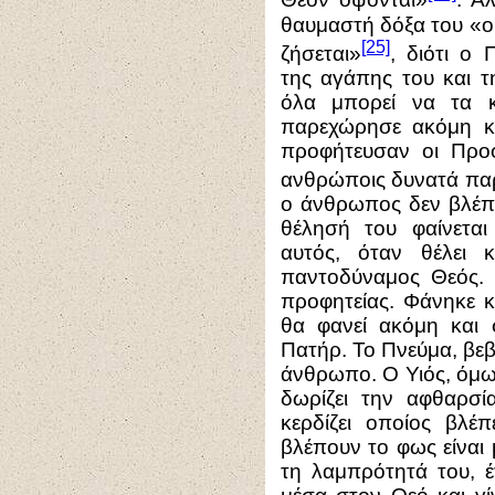
Θεόν όψονται»
. Α
θαυμαστή δόξα του «ο
[25]
ζήσεται»
, διότι ο
της αγάπης του και τ
όλα μπορεί να τα κ
παρεχώρησε ακόμη κ
προφήτευσαν οι Προφ
ανθρώποις δυνατά πα
ο άνθρωπος δεν βλέπε
θέλησή του φαίνετα
αυτός, όταν θέλει κ
παντοδύναμος Θεός. 
προφητείας. Φάνηκε κα
θα φανεί ακόμη και
Πατήρ. Το Πνεύμα, βεβ
άνθρωπο. Ο Υιός, όμω
δωρίζει την αφθαρσί
κερδίζει οποίος βλέ
βλέπουν το φως είναι
τη λαμπρότητά του, έ