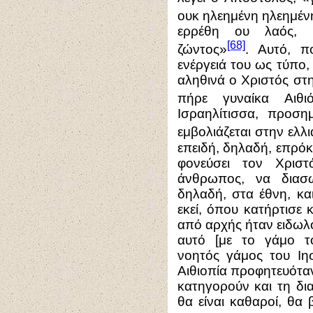
ουκ ηλεημένη ηλεημέν
ερρέθη ου λαός, ε
[68]
ζώντος»
. Αυτό, π
ενέργειά του ως τύπο,
αληθινά ο Χριστός στ
πήρε γυναίκα Αιθιό
Ισραηλίτισσα, προσημ
εμβολιάζεται στην ελλι
επειδή, δηλαδή, επρόκ
φονεύσει τον Χρισ
άνθρωπος, να διασω
δηλαδή, στα έθνη, κα
εκεί, όπου κατήρτισε 
από αρχής ήταν ειδωλολ
αυτό [με το γάμο 
νοητός γάμος του Ιη
Αιθιοπία προφητευότα
κατηγορούν και τη δι
θα είναι καθαροί, θα