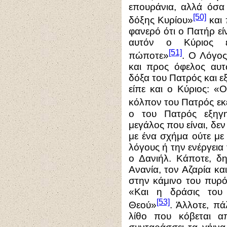
επουράνια, αλλά όσα
[50]
δόξης Κυρίου»
και 
φανερό ότι ο Πατήρ εί
αυτόν ο Κύριος ε
[51]
πώποτε»
. Ο Λόγος
και προς όφελος αυ
δόξα του Πατρός και ε
είπε και ο Κύριος: «
κόλπον του Πατρός εκ
ο του Πατρός εξηγη
μεγάλος που είναι, δε
με ένα σχήμα ούτε με
λόγους ή την ενέργεια
ο Δανιήλ. Κάποτε, δ
Ανανία, τον Αζαρία κα
στην κάμινο του πυρό
«Και η δράσις του 
[53]
Θεού»
. Άλλοτε, πά
λίθο που κόβεται α