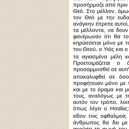
προσήρμοζε από πριν 
Θεό. Στο μέλλον, όμω
τον Θεό με την ευδο
ανάγκην έπρεπε αυτοί
τα μέλλοντα, να δουν 
φανέρωναν ότι θα το
κηρύσσεται μόνο με τ
του Θεού, ο Υιός και ο
τα αγιασμένα μέλη κ
Προετοιμάζεται ο 
προσαρμοσθεί σε αυτή
αποκαλυφθεί σε όσ
προφήτευαν μόνο με τ
και με το όραμα και μ
τους, αναλόγως με τ
αυτόν τον τρόπο, λοι
όπως λέγει ο Ησαΐας
είδον τοις οφθαλμοίς
άνθρωπος θα δει με
ακούσει τη φωνή του.