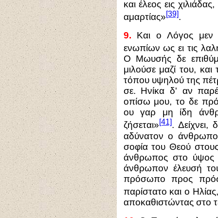
και έλεος εις χιλιάδας
[39]
αμαρτίας»
.
9.
Και ο Λόγος μεν 
ενωπίων ως ει τις λαλ
Ο Μωυσής δε επιθύμ
μιλούσε μαζί του, και 
τόπου υψηλού της πέτρ
σε. Ηνίκα δ' αν παρέ
οπίσω μου, το δε πρ
ου γαρ μη ίδη άνθ
[41]
ζήσεται»
. Δείχνει, 
αδύνατον ο άνθρωπος
σοφία του Θεού στους
άνθρωπος στο ύψος τ
άνθρωπον έλευσή του.
πρόσωπο προς πρό
παρίστατο και ο Ηλίας
αποκαθιστώντας στο τ