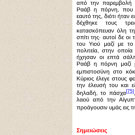
από την παρεμβολή 
Ραάβ η πόρνη, που ε
εαυτό της, διότι ήταν
δέχθηκε τους τρε
κατασκόπευαν όλη τ
σπίτι της· αυτοί δε οι
του Υιού μαζί με τ
πολιτεία, στην οποία 
ήχησαν οι επτά σάλπ
Ραάβ η πόρνη μαζί με
εμπιστοσύνη στο κόκ
Κύριος έλεγε στους φ
την έλευσή του και ε
[75]
δηλαδή, το πάσχα
λαού από την Αίγυπτ
προάγουσιν υμάς εις 
Σημειώσεις