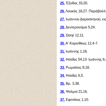
25.
Έξοδος 33,20.
26.
Λουκάς 18,27. Παράβαλλε
27.
Ιωάννου Δαμασκηνού, εις
28.
Δευτερονόμιο 5,24.
29.
Ωσηέ 12,11.
30.
Α' Κορινθίους 12,4-7.
31.
Ιωάννης 1,18.
32.
Ησαΐας 54,13· Ιωάννης 6,
33.
Ρωμαίους 8,18.
34.
Ησαΐας 6,5.
35.
Βρ. 3,38.
36.
Ψαλμοί 21,16.
37.
Εφεσίους 1,10.