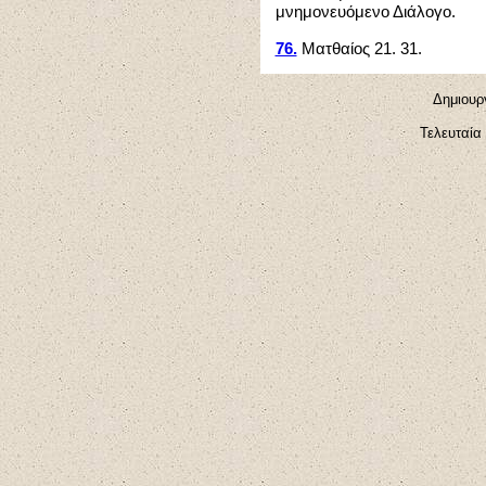
μνημονευόμενο Διάλογο.
76.
Ματθαίος 21. 31.
Δημιουργ
Τελευταία