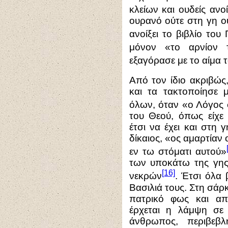
κλείων και ουδείς ανοί
ουρανό ούτε στη γη ο
ανοίξει το βιβλίο του 
μόνον «το αρνίον 
εξαγόρασε με το αίμα 
Από τον ίδιο ακριβώς
και τα τακτοποίησε 
όλων, όταν «ο Λόγος 
του Θεού, όπως είχε 
έτσι να έχει και στη 
δίκαιος, «ος αμαρτίαν
εν τω στόματι αυτού»
των υποκάτω της γης,
[16]
νεκρών
. Έτσι όλα 
Βασιλιά τους. Στη σάρ
πατρικό φως και α
έρχεται η λάμψη σε
άνθρωπος, περιβεβ