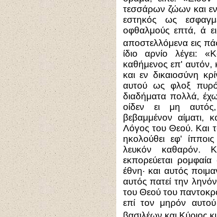
τεσσάρων ζώων και ε
εστηκός ως εσφαγμ
οφθαλμούς επτά, ά ε
αποστελλόμενα εις πά
ίδιο αρνίο λέγει: «
καθήμενος επ' αυτόν, 
και εν δικαιοσύνη κρί
αυτού ως φλοξ πυρό
διαδήματα πολλά, έχω
οίδεν ει μη αυτός,
βεβαμμένον αίματι, κ
Λόγος του Θεού. Και 
ηκολούθει εφ' ίπποις
λευκόν καθαρόν. 
εκπορεύεται ρομφαία 
έθνη· και αυτός ποιμ
αυτός πατεί την ληνό
του Θεού του παντοκράτ
επί τον μηρόν αυτού
βασιλέων και Κύριος κ