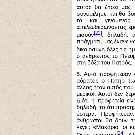
αυτός θα ζήσει μαζί
συνομιλήσει και θα β
το και γινόμενος
απελευθερώνοντας εμ
[22]
μισούν
, δηλαδή, 
πράγματι, μας έκανε ν
δικαιοσύνη όλες τις η
ο άνθρωπος το Πνεύμ
στη δόξα του Πατρός.
5.
Αυτά προφήτευαν οι
αόρατος ο Πατήρ των
άλλος ήταν αυτός που
μερικοί. Αυτοί δεν ξέ
Διότι η προφητεία εί
δηλαδή, το ότι προση
ύστερα. Προφήτευαν
άνθρωποι θα δουν τ
λέγει: «Μακάριοι οι κ
[24]