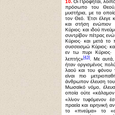
10.
Οι Προφήται, λοιπό
πρόσωπο του Θεού, 
μυστήρια, με τα οποί
τον Θεό. Έτσι έλεγε 
και στήση ενώπιον 
Κύριος· και ιδού πνεύ
συντρίβον πέτρας ενώ
Κύριος· και μετά το
συσσεισμώ Κύριος· κα
εν τω πυρι Κύριος·
[43]
λεπτής»
. Με αυτά
ήταν οργισμένος πολύ
λαού και του φόνου
είναι πιο μετριοπα
άνθρωπον έλευση του 
Μωσαϊκό νόμο, έλευσ
οποία ούτε «κάλαμον 
«λίνον τυφόμενον έσ
πραεία και ειρηνική α
το «πνεύμα» το «σ