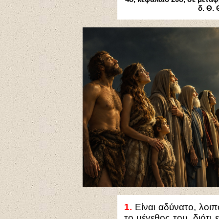
δ. Θ.
1.
Είναι αδύνατο, λοιπ
το μέγεθος του, διότι