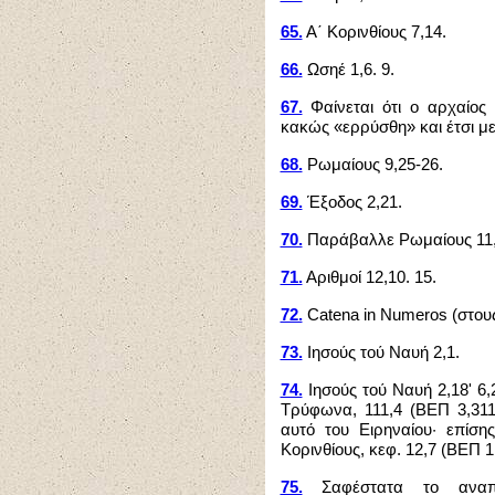
65.
Α΄ Κορινθίους 7,14.
66.
Ωσηέ 1,6. 9.
67.
Φαίνεται ότι ο αρχαίος
κακώς «ερρύσθη» και έτσι με
68.
Ρωμαίους 9,25-26.
69.
Έξοδος 2,21.
70.
Παράβαλλε Ρωμαίους 11,
71.
Αριθμοί 12,10. 15.
72.
Catena in Numeros (στους
73.
Ιησούς τού Ναυή 2,1.
74.
Ιησούς τού Ναυή 2,18' 6,
Τρύφωνα, 111,4 (ΒΕΠ 3,311,
αυτό του Ειρηναίου· επίση
Κορινθίους, κεφ. 12,7 (ΒΕΠ 1
75.
Σαφέστατα το αναπτ