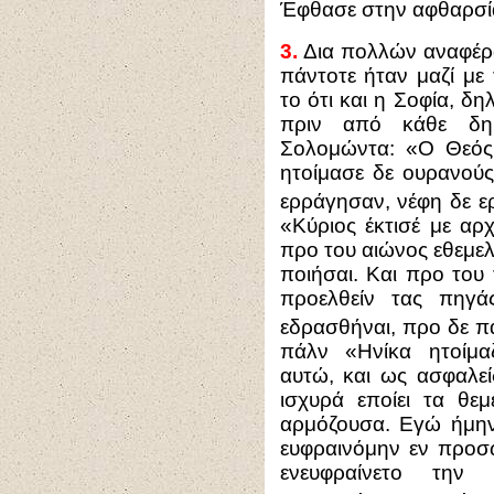
Έφθασε στην αφθαρσί
3.
Δια πολλών αναφέραμ
πάντοτε ήταν μαζί με
το ότι και η Σοφία, δ
πριν από κάθε δημ
Σολομώντα: «Ο Θεός 
ητοίμασε δε ουρανούς
ερράγησαν, νέφη δε 
«Κύριος έκτισέ με αρ
προ του αιώνος εθεμελ
ποιήσαι. Και προ του
προελθείν τας πηγ
εδρασθήναι, προ δε π
πάλν «Ηνίκα ητοίμα
αυτώ, και ως ασφαλεί
ισχυρά εποίει τα θε
αρμόζουσα. Εγώ ήμην
ευφραινόμην εν προσ
ενευφραίνετο την 