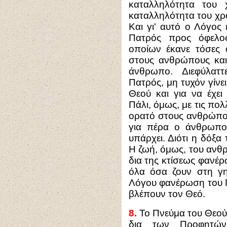
καταλληλότητα του 
καταλληλότητα του χρό
Και γι' αυτό ο Λόγος 
Πατρός προς όφελο
οποίων έκανε τόσες ο
στους ανθρώπους και
άνθρωπο. Διεφύλαττ
Πατρός, μη τυχόν γίν
Θεού και για να έχει
Πάλι, όμως, με τις πολ
ορατό στους ανθρώπου
για πέρα ο άνθρωπο
υπάρχει. Διότι η δόξα
Η ζωή, όμως, του ανθρ
δια της κτίσεως φανέ
όλα όσα ζουν στη γη
Λόγου φανέρωση του Π
βλέπουν τον Θεό.
8.
Το Πνεύμα του Θεού,
δια των Προφητών