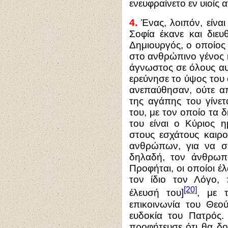
ενευφραίνετο εν υιοί
4.
Ένας, λοιπόν, είναι
Σοφία έκανε και διευ
Δημιουργός, ο οποίος
στο ανθρώπινο γένος κ
άγνωστος σε όλους αυτ
ερεύνησε το ύψος του 
ανεπαύθησαν, ούτε α
της αγάπης του γίνε
του, με τον οποίο τα 
του είναι ο Κύριος 
στους εσχάτους καιρ
ανθρώπων, για να σ
δηλαδή, τον άνθρωπο
Προφήται, οι οποίοι 
τον ίδιο τον Λόγο,
[20]
έλευσή του]
, με 
επικοινωνία του Θεο
ευδοκία του Πατρός
προφήτευσε ότι θα δο