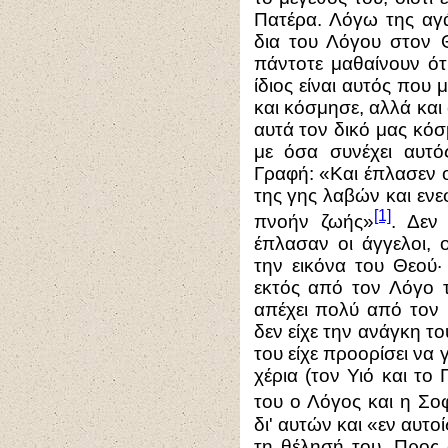
Πατέρα. Λόγω της αγά
δια του Λόγου στον 
πάντοτε μαθαίνουν ότ
ίδιος είναι αυτός που 
και κόσμησε, αλλά και
αυτά τον δικό μας κόσμ
με όσα συνέχει αυτός
Γραφή: «Και έπλασεν 
της γης λαβών και εν
[1]
πνοήν ζωής»
. Δεν
έπλασαν οι άγγελοι, 
την εικόνα του Θεού·
εκτός από τον Λόγο 
απέχει πολύ από τον 
δεν είχε την ανάγκη το
του είχε προορίσει να γ
χέρια (τον Υιό και το
του ο Λόγος και η Σο
δι' αυτών και «εν αυτο
τη θέλησή του. Προς 