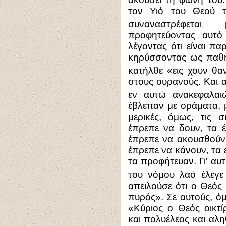
τον Υιό του Θεού 
συναναστρέφετα
προφητεύοντας αυτό
λέγοντας ότι είναι π
κηρύσσοντας ως παθη
κατήλθε «εις χουν θα
στους ουρανούς. Και α
εν αυτώ ανακεφαλαι
έβλεπαν με οράματα, μ
μερικές, όμως, τις
έπρεπε να δουν, τα 
έπρεπε να ακουσθούν
έπρεπε να κάνουν, τα 
τα προφήτευαν. Γι' α
του νόμου λαό έλεγε
απειλούσε ότι ο Θεός
πυρός». Σε αυτούς, ό
«Κύριος ο Θεός οικτ
και πολυέλεος και αλη