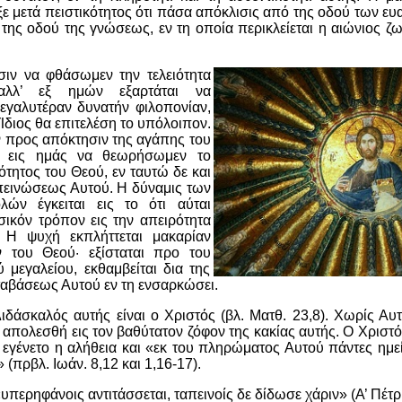
ε μετά πειστικότητος ότι πάσα απόκλισις από της οδού των ε
ης οδού της γνώσεως, εν τη οποία περικλείεται η αιώνιος ζω
έσιν να φθάσωμεν την τελειότητα
αλλ’ εξ ημών εξαρτάται να
μεγαλυτέραν δυνατήν φιλοπονίαν,
 Ίδιος θα επιτελέση το υπόλοιπον.
 προς απόκτησιν της αγάπης του
ι εις ημάς να θεωρήσωμεν το
ότητος του Θεού, εν ταυτώ δε και
απεινώσεως Αυτού. Η δύναμις των
λών έγκειται εις το ότι αύται
σικόν τρόπον εις την απειρότητα
. Η ψυχή εκπλήττεται μακαρίαν
ν του Θεού· εξίσταται προ του
 μεγαλείου, εκθαμβείται δια της
αβάσεως Αυτού εν τη ενσαρκώσει.
Διδάσκαλός αυτής είναι ο Χριστός (βλ. Ματθ. 23,8). Χωρίς Α
πολεσθή εις τον βαθύτατον ζόφον της κακίας αυτής. Ο Χριστό
 εγένετο η αλήθεια και «εκ του πληρώματος Αυτού πάντες ημε
» (πρβλ. Ιωάν. 8,12 και 1,16-17).
περηφάνοις αντιτάσσεται, ταπεινοίς δε δίδωσε χάριν» (Α’ Πέτρ.