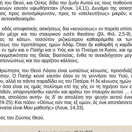
ωή του Θεού, και Ούτος δίδει την ζωήν Αυτού εις τους ποθούν
εινών εαυτόν υψωθήσεται» (Λουκ. 14,11). Δυνάμει της ασκητ
ησις προς αυτοσμίκρυνσιν, προς το «ατελευτήτως» μικρόν, 
αυτοεκθειασμόν.
ι οδός αποφατικής ασκήσεως δια «κενώσεως» εν πορεία οπίσω
ν μέχρι και του σταυρικού εισέτι θανάτου (βλ. Φιλ. 2,5-9
ος τα κάτω», τοσούτον ριζικώτερον καθαιρόμεθα εκ τω
εως του προπάτορος ημών Αδάμ. Όταν δε καθαρθή η καρδία
ν εν ημίν και ο Πατήρ και ο Υιός και το Πνεύμα το Άγιον, και η
αγματικότητα της Θείας Βασιλείας, ένθα το ανεκδιήγητον μεγ
απεινώσεως και του αρρήτου κάλλους.
θρώπησις του Θεού Λόγου είναι ωσαύτως κένωσις, προσιδιά
άπην. Ο Πατήρ κενοί εαυτόν όλον εν τη γεννήσει του Υιού,
όν, αλλά τα πάντα παραδίδει εις τον Πατέρα. Η δε κένωσις ημών 
όσα είναι εις ημάς πολύτιμα επί της γής εν τη τηρήσει των ε
ελθείν, απαρνησάσθω εαυτόν και αράτω τον σταυρόν αυτού … ό
ι, απολέσει αυτήν· ός δ’ αν απολέση την ψυχήν αυτού ένε
24-25). Και πάλιν: «Ούτως ούν πας εξ υμών, ός ουκ αποτάσσετα
ναται είναι Μου μαθητής» (Λουκ. 14,33).
οδός του Ζώντος Θεού.