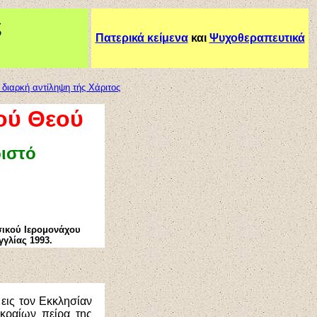
ς
Πατερικά κείμενα
και
Ψυχοθεραπευτικά
 διαρκή αντίληψη τής Χάριτος
ού Θεού
ριστό
σικού Ιερομονάχου
γλίας 1993.
 εις τον Εκκλησίαν
ακραίων πείρα της