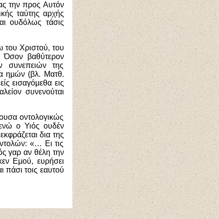
τας την προς Αυτόν
ικής ταύτης αρχής
και ουδόλως τάσις
 του Χριστού, του
). Όσον βαθύτερον
ν συνεπειών της
 ημών (βλ. Ματθ.
μείς εισαγόμεθα εις
αλείον συνενούται
ζουσα οντολογικώς
 ενώ ο Υιός ουδέν
εκφράζεται δια της
ντολών: «… Ει τις
ς γαρ αν θέλη την
κεν Εμού, ευρήσει
ι πάσι τοις εαυτού