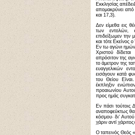
Εκκλησίας απέδειξ
απομακρύνει από τ
και 17,3).
Δεν είμεθα εις θ
των εντολών, 
επιδείξωμεν την 
και τότε Εκείνος ο
Εν τω αγώνι ημών
Χριστού δίδετα
απρόσιτον της αγι
το άμετρον της τ
ευαγγελικών εντο
εισάγουν κατά φυ
του Θείου Είναι
έκπληξιν ενώπιο
προαιωνίου Αυτού
προς ημάς συγκατ
Εν πάσι τούτοις 
αναποφεύκτως θα α
κόσμου· δι’ Αυτού
χάριν αντί χάριτος
Ο ταπεινός Θεός «υ