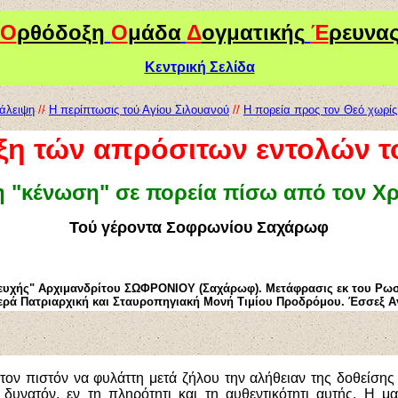
Ο
ρθόδοξη
Ο
μάδα
Δ
ογματικής
Έ
ρευνα
Κεντρική Σελίδα
τάλειψη
//
Η περίπτωσις τού Αγίου Σιλουανού
//
Η πορεία προς τον Θεό χωρίς
ξη τών απρόσιτων εντολών τ
η "κένωση" σε πορεία πίσω από τον Χ
Τού γέροντα Σοφρωνίου Σαχάρωφ
ευχής" Αρχιμανδρίτου ΣΩΦΡΟΝΙΟΥ (Σαχάρωφ). Μετάφρασις εκ του Ρω
Ιερά Πατριαρχική και Σταυροπηγιακή Μονή Τιμίου Προδρόμου. Έσσεξ Αγ
 τον πιστόν να φυλάττη μετά ζήλου την αλήθειαν της δοθείσης
δυνατόν, εν τη πληρότητι και τη αυθεντικότητι αυτής. Η μ