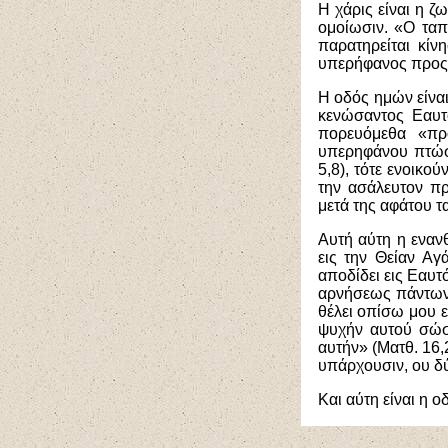
Η χάρις είναι η ζ
ομοίωσιν. «Ο ταπ
παρατηρείται κίν
υπερήφανος προς 
Η οδός ημών είνα
κενώσαντος Εαυτό
πορευόμεθα «πρ
υπερηφάνου πτώσ
5,8), τότε ενοικού
την ασάλευτον πρ
μετά της αφάτου τ
Αυτή αύτη η εναν
εις την Θείαν Αγ
αποδίδει εις Εαυτ
αρνήσεως πάντων 
θέλει οπίσω μου 
ψυχήν αυτού σώσα
αυτήν» (Ματθ. 16,
υπάρχουσιν, ου δύ
Και αύτη είναι η 