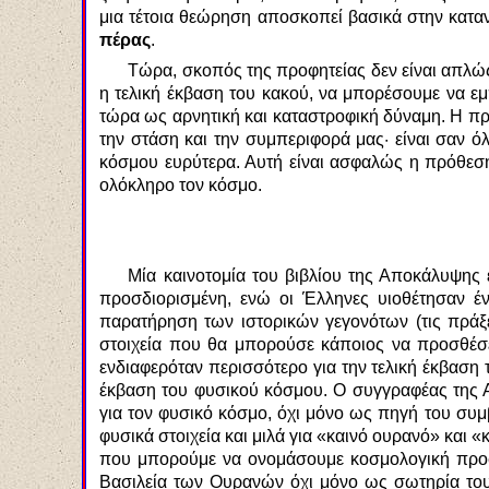
μια τέτοια θεώρηση αποσκοπεί βασικά στην κατα
πέρας
.
Τώρα, σκοπός της προφητείας δεν είναι απλώς
η τελική έκβαση του κακού, να μπορέσουμε να ε
τώρα ως αρνητική και καταστροφική δύναμη. Η προ
την στάση και την συμπεριφορά μας· είναι σαν όλ
κόσμου ευρύτερα. Αυτή είναι ασφαλώς η πρόθεση
ολόκληρο τον κόσμο.
Μία καινοτομία του βιβλίου της Αποκάλυψης 
προσδιορισμένη, ενώ οι Έλληνες υιοθέτησαν έ
παρατήρηση των ιστορικών γεγονότων (τις πράξ
στοιχεία που θα μπορούσε κάποιος να προσθέσει
ενδιαφερόταν περισσότερο για την τελική έκβαση τ
έκβαση του φυσικού κόσμου. Ο συγγραφέας της 
για τον φυσικό κόσμο, όχι μόνο ως πηγή του συμ
φυσικά στοιχεία και μιλά για «καινό ουρανό» και 
που μπορούμε να ονομάσουμε κοσμολογική προφητ
Βασιλεία των Ουρανών όχι μόνο ως σωτηρία του 