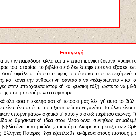
Εισαγωγή
 με την παράδοση αλλά και την επιστημονική έρευνα, γράφτηκε
κράς του ιστορίας, το βιβλίο αυτό δεν έπαψε ποτέ να εξασκεί έ
α. Αυτό οφείλεται τόσο στο ύφος του όσο και στο περιεχόμενό
ς, και κάνει την ανθρώπινη φαντασία να «εξαγριώνεται» και 
αγές στην υπάρχουσα ιστορική και φυσική τάξη, ώστε το να μιλ
ροφής που μπορούμε να σκεφτούμε.
ά όλα όσα η εκκλησιαστική ιστορία μας λέει γι' αυτό το βιβ
α είναι ένα από τα πιο αξιοσημείωτα γεγονότα. Το άλλο είναι 
ικών υπομνημάτων σχετικά μ' αυτό για οκτώ περίπου αιώνες. Τε
είδους θρησκευτική ιδέα στον Μεσαίωνα, συνήθως σημαδεμέ
ο βιβλίο ένα μυστηριώδη χαρακτήρα. Ακόμη και μεταξύ των Ορ
Έλληνες Πατέρες, έχει εξαπλωθεί ανάμεσα στους πιστούς μια 