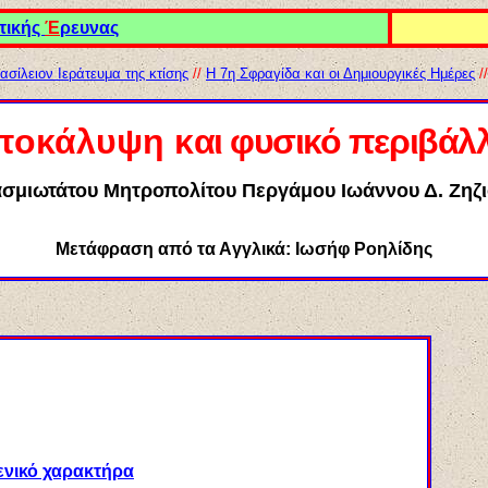
τικής
Έ
ρευνας
σίλειον Ιεράτευμα της κτίσης
//
Η 7η Σφραγίδα
και οι Δημιουργικές Ημέρες
/
ποκάλυψη
κ
αι φυσικό περιβάλ
σμιωτάτου Μητροπολίτου Περγάμου Ιωάννου Δ. Ζηζ
Μετάφραση από τα
Α
γγλικά: Ιωσήφ Ροηλίδης
μενικό χαρακτήρα