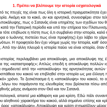
1.
Πρέπει να βλέπουμε την ιστορία εσχατολογικά
πό τις πτυχές της είναι πως όλη η ιστορική πραγματικότητα έχει
ορία. Ακόμη και το κακό, αν και αρνητικά, συνεισφέρει στον τε
 Αποκάλυψης, πως ο Σατανάς είναι υπηρέτης των σχεδίων του θε
, κατά την Πατερική περίοδο και υπό την επήρεια του Πλατωνισ
τότε επιβίωσε η πίστη πως ό,τι συμβαίνει στην ιστορία, καλό 
υρα ο Ιωάννης πιστεύει πως είναι προφήτης) έχει λάβει το χά
των. Η προφητεία δεν έχει νόημα χωρίς την Ιστορία, καθ' όσον
 Από την άλλη πλευρά η ιστορία παύει να είναι ιστορία, όταν δ
στορίας περιλαμβάνει μια αποκάλυψη, μια αποκάλυψη της έσ
 της «καταστροφής»; Απλώς επειδή η αποκάλυψη πολλών ιστο
α σημαδευτεί από την «αποκάλυψη» της αρνητικότητας αυτών 
σπάθεια του κακού να επιβληθεί στην ιστορία ως μια έλλογη π
ικό» χρόνο. Το ξεσκέπασμα ή η «αποκάλυψη» του κακού, το οπ
ας λόγω του παράγοντα της ελευθερίας που βρίσκεται πίσω απ
ηθινής μάχης ανάμεσα στον Θεό και τον Σατανά.
ατολογικά, απαιτεί μια κάθαρση και μια κρίση. Εδώ πάλι συνα
αληθινού χαρακτήρα του κακού, αλλά σημαίνει επίσης και κρίσ
ι ο όρος «αποκάλυψη». Αποκάλυψη και κρίση σχηματίζουν μέρος