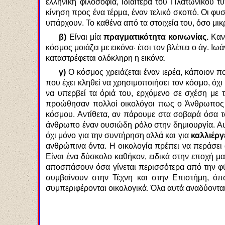
ελληνική φιλοσοφία, ιδιαίτερα του Πλατωνικού τύ
κίνηση προς ένα τέρμα, έναν τελικό σκοπό. Οι φυσι
υπάρχουν. Το καθένα από τα στοιχεία του, όσο μικρ
β)
Είναι μία
πραγματικότητα κοινωνίας.
Κανέ
κόσμος μοιάζει με εικόνα· έτσι τον βλέπει ο άγ. Ι
καταστρέφεται ολόκληρη η εικόνα.
γ)
Ο κόσμος χρειάζεται έναν ιερέα, κάποιον πο
που έχει κληθεί να χρησιμοποιήσει τον κόσμο, όχ
να υπερβεί τα όριά του, ερχόμενο σε σχέση με 
προώθησαν πολλοί οικολόγοι πως ο Άνθρωπος χρε
κόσμου. Αντίθετα, αν πάρουμε στα σοβαρά όσα τ
άνθρωπο έναν ουσιώδη ρόλο στην δημιουργία. Αυτ
όχι μόνο για την συντήρηση αλλά και για
καλλιέργ
ανθρώπινα όντα. Η οικολογία πρέπει να περάσει
Είναι ένα δύσκολο καθήκον, ειδικά στην εποχή μα
αποσπάσουν όσα γίνεται περισσότερα από την φύ
συμβαίνουν στην Τέχνη και στην Επιστήμη, όπω
συμπεριφέρονται οικολογικά. Όλα αυτά αναδύοντα