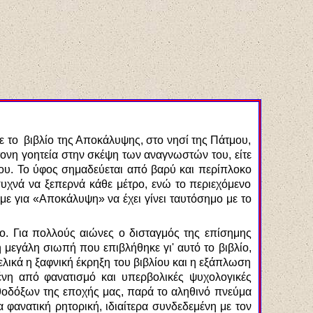
 το βιβλίο της Αποκάλυψης, στο νησί της Πάτμου,
ντονη γοητεία στην σκέψη των αναγνωστών του, είτε
 του. Το ύφος σημαδεύεται από βαρύ και περίπλοκο
συχνά να ξεπερνά κάθε μέτρο, ενώ το περιεχόμενο
άμε για «Αποκάλυψη» να έχει γίνει ταυτόσημο με το
λίο. Για πολλούς αιώνες ο δισταγμός της επίσημης
η μεγάλη σιωπή που επιβλήθηκε γι' αυτό το βιβλίο,
λικά η ξαφνική έκρηξη του βιβλίου και η εξάπλωση
νη από φανατισμό και υπερβολικές ψυχολογικές
θοδόξων της εποχής μας, παρά το αληθινό πνεύμα
φανατική ρητορική, ιδιαίτερα συνδεδεμένη με τον