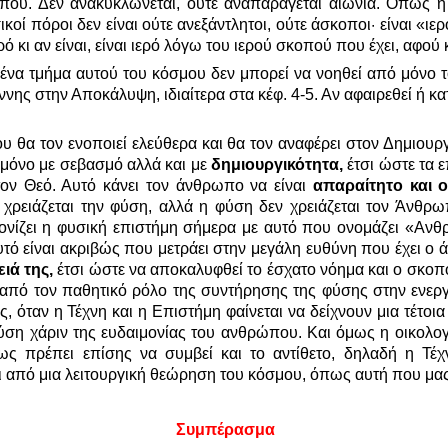
που. Δεν ανακυκλώνεται, ούτε αναπαράγεται αιώνια. Όπως η βυ
κοί πόροι δεν είναι ούτε ανεξάντλητοι, ούτε άσκοποι· είναι «ιε
ό κι αν είναι, είναι ιερό λόγω του ιερού σκοπού που έχει, αφού
να τμήμα αυτού του κόσμου δεν μπορεί να νοηθεί από μόνο το
ωάννης στην Αποκάλυψη, ιδιαίτερα στα κέφ. 4-5. Αν αφαιρεθεί ή κ
υ θα τον ενοποιεί ελεύθερα και θα τον αναφέρει στον Δημιουργ
ι μόνο με σεβασμό αλλά και με
δημιουργικότητα,
έτσι ώστε τα 
τον Θεό. Αυτό κάνει τον άνθρωπο να είναι
απαραίτητο και 
ιάζεται την φύση, αλλά η φύση δεν χρειάζεται τον Άνθρωπο
ονίζει η φυσική επιστήμη σήμερα με αυτό που ονομάζει «Αν
ό είναι ακριβώς που μετράει στην μεγάλη ευθύνη που έχει ο ά
ειά της,
έτσι ώστε να αποκαλυφθεί το έσχατο νόημα και ο σκοπ
 από τον παθητικό ρόλο της συντήρησης της φύσης στην ενεργ
ς, όταν η Τέχνη και η Επιστήμη φαίνεται να δείχνουν μια τέτο
ση χάριν της ευδαιμονίας του ανθρώπου. Και όμως η οικολογί
ς πρέπει επίσης να συμβεί και το αντίθετο, δηλαδή η Τέχ
ι από μια λειτουργική θεώρηση του κόσμου, όπως αυτή που μας
Συμπέρασμα