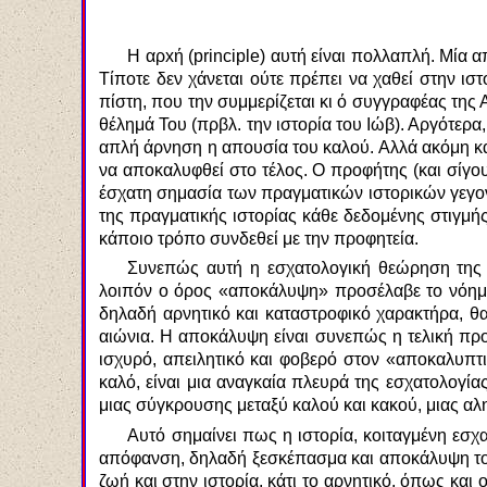
Η αρxή (
principle
) αυτή είναι πολλαπλή. Μία α
Τίποτε δεν χάνεται ούτε πρέπει να χαθεί στην ιστ
πίστη, που την συμμερίζεται κι ό συγγραφέας της
θέλημά Του (πρβλ. την ιστορία του Ιώβ). Αργότερα
απλή άρνηση η απουσία του καλού. Αλλά ακόμη και 
να αποκαλυφθεί στο τέλος. Ο προφήτης (και σίγο
έσχατη σημασία των πραγματικών ιστορικών γεγονό
της πραγματικής ιστορίας κάθε δεδομένης στιγμής.
κάποιο τρόπο συνδεθεί με την προφητεία.
Συνεπώς αυτή η εσχατολογική θεώρηση της ι
λοιπόν ο όρος «αποκάλυψη» προσέλαβε το νόημα
δηλαδή αρνητικό και καταστροφικό χαρακτήρα, θ
αιώνια. Η αποκάλυψη είναι συνεπώς η τελική προ
ισχυρό, απειλητικό και φοβερό στον «αποκαλυπτ
καλό, είναι μια αναγκαία πλευρά της εσχατολογί
μιας σύγκρουσης μεταξύ καλού και κακού, μιας αλ
Αυτό σημαίνει πως η ιστορία, κοιταγμένη εσχ
απόφανση, δηλαδή ξεσκέπασμα και αποκάλυψη του 
ζωή και στην ιστορία, κάτι το αρνητικό, όπως κα