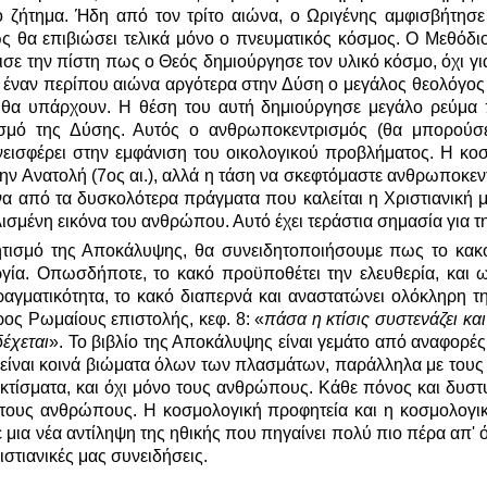
 ζήτημα. Ήδη από τον τρίτο αιώνα, ο Ωριγένης αμφισβήτησε
ως θα επιβιώσει τελικά μόνο ο πνευματικός κόσμος. Ο Μεθόδι
νισε την πίστη πως ο Θεός δημιούργησε τον υλικό κόσμο, όχι γι
Όμως έναν περίπου αιώνα αργότερα στην Δύση ο μεγάλος θεολόγ
α υπάρχουν. Η θέση του αυτή δημιούργησε μεγάλο ρεύμα πο
ιανισμό της Δύσης. Αυτός ο ανθρωποκεντρισμός (θα μπορού
υνεισφέρει στην εμφάνιση του οικολογικού προβλήματος. Η κο
 Ανατολή (7ος αι.), αλλά η τάση να σκεφτόμαστε ανθρωποκεντρ
να από τα δυσκολότερα πράγματα που καλείται η Χριστιανική μ
μένη εικόνα του ανθρώπου. Αυτό έχει τεράστια σημασία για τη
ισμό της Αποκάλυψης, θα συνειδητοποιήσουμε πως το κακό
γία. Οπωσδήποτε, το κακό προϋποθέτει την ελευθερία, και 
γματικότητα, το κακό διαπερνά και αναστατώνει ολόκληρη την
ρος Ρωμαίους επιστολής, κεφ. 8: «
πάσα η κτίσις συστενάζει κα
έχεται
». Το βιβλίο της Αποκάλυψης είναι γεμάτο από αναφορές
, είναι κοινά βιώματα όλων των πλασμάτων, παράλληλα με το
 κτίσματα, και όχι μόνο τους ανθρώπους. Κάθε πόνος και δυσ
ι στους ανθρώπους. Η κοσμολογική προφητεία και η κοσμολογι
 μια νέα αντίληψη της ηθικής που πηγαίνει πολύ πιο πέρα απ' 
ιστιανικές μας συνειδήσεις.