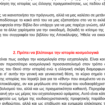
νόηση της ιστορίας ως έλλογης πραγματικότητας, ως πεδίου ε
 να ικανοποιήσει την πρόγνωση, αλλά να μας καλέσει σε μετάνο
μποδίσουμε το κακό από του να μας εξαπατήσει στο να το εκλ
φητεία στην Βίβλο δεν υπάρχει για να μας παρέχει γνώση, αλλ
α τα άλλα χαρίσματα για την οικοδομή, δηλαδή το κτίσιμο της 
 του συγγραφέα του βιβλίου της Αποκάλυψης. Ήθελε να οικοδο
2.
Πρέπει να βλέπουμε την ιστορία κοσμολογικά
είναι πως εισάγει την κοσμολογία στην εσχατολογία. Είναι κ
ναν περισσότερο κοσμολογικό προσανατολισμό στον τρόπο σ
εις του Θεού στην ιστορία) ενώ η ελληνική σκέψη διαμορφω
 σ' αυτήν την γενική και γενικευτική θέση, το κύριο σημείο
ης ιστορίας του Ισραήλ (και για τα «έθνη» που ανεμένετο να εν
Αποκάλυψης, αν και μεγάλωσε στο πνεύμα του ιουδαιο
pbl
χρισ
βολισμού του, αλλά και ως πραγματικότητα καθαυτή. Περιγράφ
«καινή γη» ως μέρος του εσχατολογικού οράματος. Αυτό είναι κά
εία ως τμήμα της ιουδαιοχριστιανικής προφητικής παράδοση
ανθρώπου, αλλά και ως επιβίωση και ευημερία ολόκληρης της