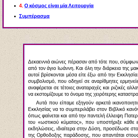
4.
Ο
κόσμος είναι μία Λειτουργία
Συμπέρασμα
Δεκαεννιά αιώνες πέρασαν από τότε που, σύμφωνα
από τον άγιο Ιωάννη. Και όλη την διάρκεια της μα
αυτοί βρίσκονται μέσα είτε έξω από την Εκκλησί
συμβολισμό, που οδηγεί σε αναρίθμητες ερμηνείε
αναφέρεται σε τέτοιες αναταραχές και ριζικές αλλ
να εκστομίζουμε το όνομα της χειρότερης καταστ
Αυτά που είπαμε εξηγούν αρκετά ικανοποιητικ
Εκκλησίας να το συμπεριλάβει στον Βιβλικό κανόν
όπως φαίνεται και από την παντελή έλλειψη Πατερ
του «ωστικού κύματος», που υποστήριξε κάθε 
εκδηλώσεις, ιδιαίτερα στην Δύση, προσέδωσε στ
της Ορθοδοξης παράδοσης, που απαντάται στους 