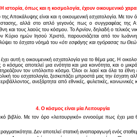
Η ιστορία, όπως και η κοσμολογία, έχουν οικουμενικό χαρ
υ της Αποκάλυψης είναι και η οικουμενική εσχατολογία. Με τον
τάστασης, αλλά στο απλό γεγονός πως ο συγγραφέας της Α
νη και τους λαούς του κόσμου. Το Αρνίον, δηλαδή ο τελικός νι
ε τον Κύριο ημών Ιησού Χριστό, παρουσιάζεται από τον Ιωά
αλύψει το έσχατο νόημά του «
ότι εσφάγης και ηγόρασας τω Θεώ 
 έχει αυτή η οικουμενική εσχατολογία για το θέμα μας. Η οικ
ο κόσμος αποτελεί μια ενότητα και μια κοινότητα, και ο μικρ
ρεάζουν τον υπόλοιπο κόσμο. Όλοι οι λαοί και όλα τα έθνη ε
θολική του εσχατολογία, ξεσκεπάζει μπροστά μας την έσχατη αλ
ριβάλλοντος, ανεξάρτητα από εθνικές, φυλετικές, κοινωνικές 
4.
Ο κόσμος είναι μία Λειτουργία
γικό βιβλίο. Με τον όρο «λειτουργικό» εννοούμε πως έχει μ
ή πραγματικότητα. Δεν αποτελεί στατική αναπαραγωγή ενός σταθ