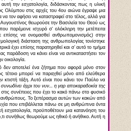
 αυτή την εσχατολογία, διδάσκοντας πως η υλική
ος Ολύμπου στις αρχές του 4ου αιώνα έγραψε μια
α να τον αφήσει να καταστραφεί στο τέλος, αλλά για
ος Αυγουστίνος θεωρούσε την Βασιλεία του Θεού ως
υ παρέμεινε ισχυρό σ' ολόκληρη την μετέπειτα
σε επίσης να ονομασθεί ανθρωπομονισμός) στην
σμολογική διάσταση της ανθρωπολογίας τονίστηκε
ικά έχει επίσης παρατηρηθεί και σ' αυτό το τμήμα
ας παράδοση να κάνει είναι να αντικαταστήσει τον
ν οικολογία.
 δεν αποτελεί ένα ζήτημα που αφορά μόνο στον
ως τέτοιο μπορεί να παραχθεί μόνο από ελεύθερα
 κτιστή τάξη. Αυτό είναι που κάνει τον Παύλο να
ι συνωδίνει άχρι του νυν... η γαρ αποκαραδοκία της
 στις συνέπειες που έχει το κακό πάνω στο φυσικό
υς ανθρώπους. Το ξεπέρασμα αυτών των κακών από
τυχία που επιβάλλεται πάνω σε μη ανθρώπινα όντα
κή εσχατολογία, προϋποθέτουν μια κατανόηση του
ό,τι συνήθως θεωρούμε ως ηθικό ή ανήθικο. Αυτή η