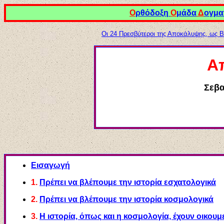
Ο
ρθόδοξη
Ο
μάδα
Δ
ογμα
Οι 24 Πρεσβύτεροι της Αποκάλυψης, ως Βα
Α
Σεβα
Εισαγωγή
1.
Π
ρέπει να βλέπουμε την ιστορία εσχατολογικά
2.
Πρέπει να βλέπουμε την ιστορία κοσμολογικά
3.
Η
ιστορία, όπως και η κοσμολογία, έχουν οικου