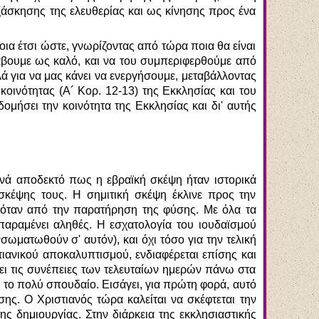
ξάσκησης της ελευθερίας και ως κίνησης προς ένα
ια έτσι ώστε, γνωρίζοντας από τώρα ποια θα είναι
άβουμε ως καλό, και να του συμπεριφερθούμε από
ά για να μας κάνει να ενεργήσουμε, μεταβάλλοντας
κοινότητας (Α´ Κορ. 12-13) της Εκκλησίας και του
μήσει την κοινότητα της Εκκλησίας και δι' αυτής
οινά αποδεκτό πως η εβραϊκή σκέψη ήταν ιστορικά
κέψης τους. Η σημιτική σκέψη έκλινε προς την
νόταν από την παρατήρηση της φύσης. Με όλα τα
 παραμένει αληθές. Η εσχατολογία του ιουδαϊσμού
σωματωθούν σ' αυτόν), και όχι τόσο για την τελική
τιανικού αποκαλυπτισμού, ενδιαφέρεται επίσης και
ει τις συνέπειες των τελευταίων ημερών πάνω στα
τι το πολύ σπουδαίο. Εισάγει, για πρώτη φορά, αυτό
ς. Ο Χριστιανός τώρα καλείται να σκέφτεται την
 δημιουργίας. Στην διάρκεια της εκκλησιαστικής