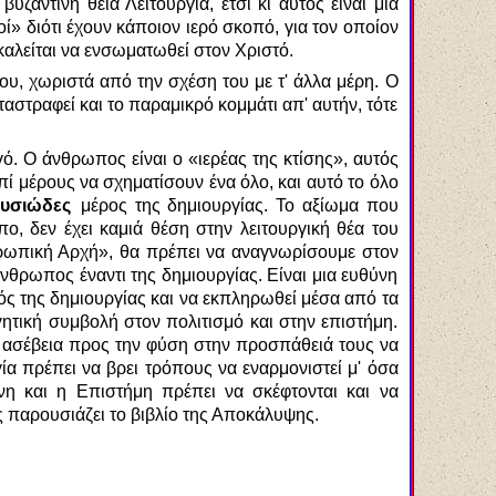
ζαντινή θεία Λειτουργία, έτσι κι αυτός είναι μια
ροί» διότι έχουν κάποιον ιερό σκοπό, για τον οποίον
 καλείται να ενσωματωθεί στον Χριστό.
υ, χωριστά από την σχέση του με τ' άλλα μέρη. Ο
αταστραφεί και το παραμικρό κομμάτι απ' αυτήν, τότε
ό. Ο άνθρωπος είναι ο «ιερέας της κτίσης», αυτός
επί μέρους να σχηματίσουν ένα όλο, και αυτό το όλο
ουσιώδες
μέρος της δημιουργίας. Το αξίωμα που
, δεν έχει καμιά θέση στην λειτουργική θέα του
θρωπική Αρχή», θα πρέπει να αναγνωρίσουμε στον
νθρωπος έναντι της δημιουργίας. Είναι μια ευθύνη
ός της δημιουργίας και να εκπληρωθεί μέσα από τα
ητική συμβολή στον πολιτισμό και στην επιστήμη.
ια ασέβεια προς την φύση στην προσπάθειά τους να
α πρέπει να βρει τρόπους να εναρμονιστεί μ' όσα
νη και η Επιστήμη πρέπει να σκέφτονται και να
 παρουσιάζει το βιβλίο της Αποκάλυψης.