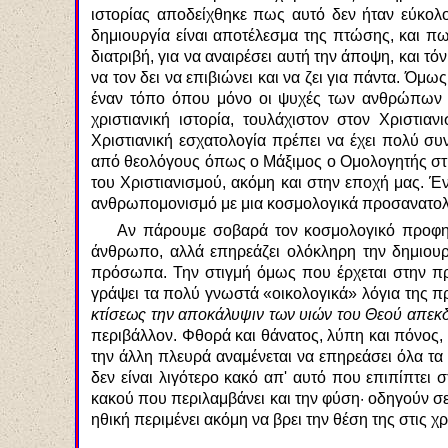
ιστορίας αποδείχθηκε πως αυτό δεν ήταν εύκολο
δημιουργία είναι αποτέλεσμα της πτώσης, και π
διατριβή, για να αναιρέσει αυτή την άποψη, και τό
να τον δει να επιβιώνει και να ζει για πάντα. 
έναν τόπο όπου μόνο οι ψυχές των ανθρώπων θ
χριστιανική ιστορία, τουλάχιστον στον Χριστ
Χριστιανική εσχατολογία πρέπει να έχει πολύ σ
από θεολόγους όπως ο Μάξιμος ο Ομολογητής στην
του Χριστιανισμού, ακόμη και στην εποχή μας. Έ
ανθρωπομονισμό με μια κοσμολογικά προσανατολισ
Αν πάρουμε σοβαρά τον κοσμολογικό προφητ
άνθρωπο, αλλά επηρεάζει ολόκληρη την δημιουρ
πρόσωπα. Την στιγμή όμως που έρχεται στην πρα
γράψει τα πολύ γνωστά «οικολογικά» λόγια της π
κτίσεως την αποκάλυψιν των υιών του Θεού απεκδ
περιβάλλον. Φθορά και θάνατος, λύπη και πόνος
την άλλη πλευρά αναμένεται να επηρεάσει όλα τα
δεν είναι λιγότερο κακό απ' αυτό που επιπίπτε
κακού που περιλαμβάνει και την φύση· οδηγούν σε
ηθική περιμένει ακόμη να βρει την θέση της στις χρ