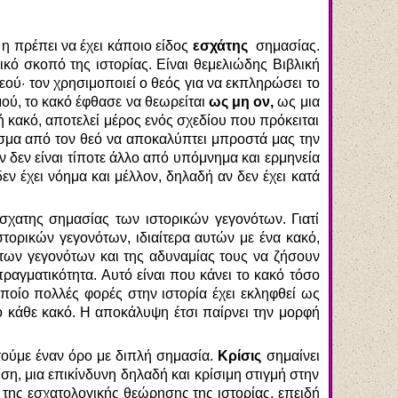
 η πρέπει να έχει κάποιο είδος
εσχάτης
σημασίας.
λικό σκοπό της ιστορίας. Είναι θεμελιώδης Βιβλική
ού· τον χρησιμοποιεί ο θεός για να εκπληρώσει το
μού, το κακό έφθασε να θεωρείται
ως μη ον,
ως μια
ή κακό, αποτελεί μέρος ενός σχεδίου που πρόκειται
ρισμα από τον θεό να αποκαλύπτει μπροστά μας την
 δεν είναι τίποτε άλλο από υπόμνημα και ερμηνεία
εν έχει νόημα και μέλλον, δηλαδή αν δεν έχει κατά
χατης σημασίας των ιστορικών γεγονότων. Γιατί
ρικών γεγονότων, ιδιαίτερα αυτών με ένα κακό,
των γεγονότων και της αδυναμίας τους να ζήσουν
ραγματικότητα. Αυτό είναι που κάνει το κακό τόσο
οίο πολλές φορές στην ιστορία έχει εκληφθεί ως
ό κάθε κακό. Η αποκάλυψη έτσι παίρνει την μορφή
ντούμε έναν όρο με διπλή σημασία.
Κρίσις
σημαίνει
η, μια επικίνδυνη δηλαδή και κρίσιμη στιγμή στην
 της εσχατολογικής θεώρησης της ιστορίας, επειδή