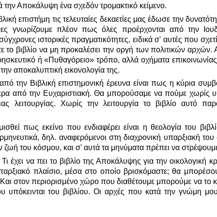
 την Αποκάλυψη ένα σχεδόν τρομακτικό κείμενο.
λική επιστήμη τις τελευταίες δεκαετίες μας έδωσε την δυνατότητ
όνες γνωρίζουμε πλέον πως όλες προέρχονται από την Ιου
ύγχρονες ιστορικές πραγματικότητες, ειδικά σ' αυτές που σχετ
 το βιβλίο να μη προκαλέσει την οργή των πολιτικών αρχών. Α
 θρησκευτικό ή «Πυθαγόρειο» τρόπο, αλλά οχήματα επικοινωνί
την αποκαλυπτική εικονολογία της.
από την Βιβλική επιστημονική έρευνα είναι πως η κύρια συμβ
ίτερα από την Ευχαριστιακή. Θα μπορούσαμε να πούμε χωρίς υ
οιας λειτουργίας. Χωρίς την λειτουργία το βιβλίο αυτό π
ισθεί πως εκείνο που ενδιαφέρει είναι η θεολογία του βιβλ
ερμηνευτικά, δηλ. αναφερόμενοι στη διαχρονική υπαρξιακή του
ν ζωή του κόσμου, και σ' αυτά τα μηνύματα πρέπει να στρέψουμ
. Τι έχει να πει το βιβλίο της Αποκάλυψης για την οικολογική
υπαρξιακό πλαίσιο, μέσα στο οποίο βρισκόμαστε; θα μπορέσ
. Και στον περιορισμένο χώρο που διαθέτουμε μπορούμε να το 
ου υπόκεινται του βιβλίου. Οι αρχές που κατά την γνώμη μου