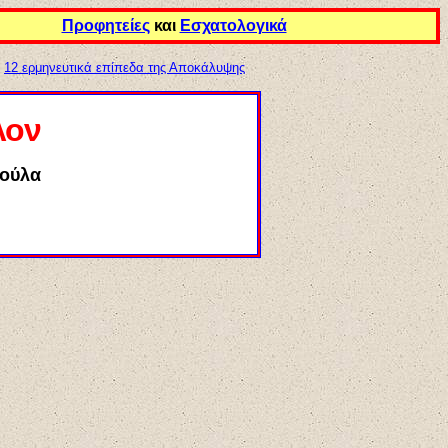
Προφητείες
και
Εσχατολογικά
/
12 ερμηνευτικά επίπεδα της Αποκάλυψης
λον
ιούλα