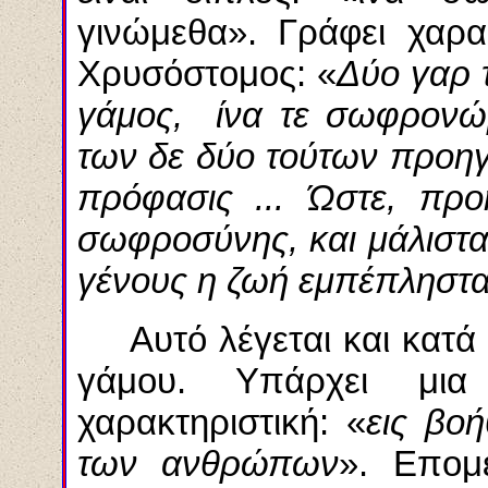
γινώμεθα
». Γράφει χαρα
Χρυσόστομος: «
Δύο γαρ τ
γάμος, ίνα
τε
σωφρονώ
των δε δύο τούτων προη
πρόφασις
... Ώστε, προ
σωφροσύνης, και μάλιστ
γένους η ζωή
εμπέπληστα
Αυτό λέγεται και κατά
γάμου. Υπάρχει μι
χαρακτηριστική: «
εις
βοή
των ανθρώπων
». Επομ