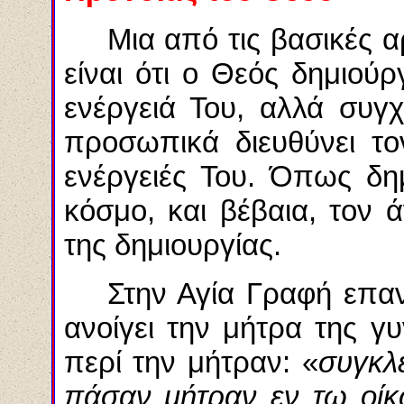
Μια από τις βασικές 
είναι ότι ο Θεός δημιού
ενέργειά Του, αλλά συγ
προσωπικά διευθύνει το
ενέργειές Του. Όπως δημ
κόσμο, και βέβαια, τον
της δημιουργίας.
Στην Αγία Γραφή επαν
ανοίγει την μήτρα της γ
περί την
μήτραν
: «
συγκλ
πάσαν
μήτραν
εν τω οί