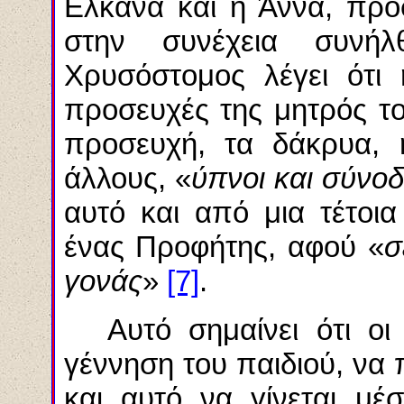
Ελκανά
και η Άννα, προ
στην συνέχεια συνή
Χρυσόστομος λέγει ότι
προσευχές της μητρός τ
προσευχή, τα δάκρυα, 
άλλους, «
ύπνοι και σύνο
αυτό και από μια τέτοι
ένας Προφήτης, αφού «
σ
γονάς
»
[7]
.
Αυτό σημαίνει ότι ο
γέννηση του παιδιού, να
και αυτό να γίνεται μέ