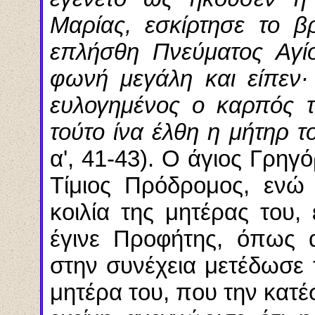
Μαρίας,
εσκίρτησε
το βρ
επλήσθη
Πνεύματος Αγί
φωνή μεγάλη και
είπεν
·
ευλογημένος ο καρπός τ
τούτο ίνα
έλθη
η
μήτηρ
το
α', 41-43). Ο άγιος
Γρηγό
Τίμιος Πρόδρομος, ενώ
κοιλία της μητέρας του
έγινε Προφήτης, όπως α
στην συνέχεια μετέδωσε 
μητέρα του, που την κατ