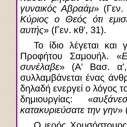
γυναικός Αβραάμ
» (Γεν.
Κύριος ο Θεός ότι
εμισ
αυτής
» (Γεν.
κθ
', 31).
Το ίδιο λέγεται και
Προφή­του Σαμουήλ. «
Ε
συνέλαβε
» (Α'
Βασ
. α
συλλαμβάνεται ένας άνθρ
δηλαδή ενεργεί ο λόγος τ
δημιουργίας: «
αυξάνε
κατακυριεύσατε την
γην
» 
Ο ιερός Χρυσόστομος