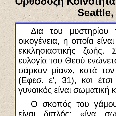
Ορθόδοξη Κοινότητα
Seattle
,
Δια του μυστηρίου 
οικογένεια, η οποία είνα
εκκλησιαστικής ζωής. 
ευλογία του Θεού ενώνετα
σάρκαν
μίαν», κατά τον
(
Εφεσ
. ε', 31), και έτ
γυναικός είναι σωματική κ
Ο σκοπός του γάμου
είναι διπλός: «ίνα
σω