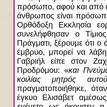
πρόσωπο, αφού και από 
άνθρωπος είναι πρόσωπο
Ορθόδοξη Εκκλησία εορ
συνελήφθησαν ο Τίμιο
Πράγματι, ξέρουμε ότι ο 
έμβρυο, μπορεί να
λάβη
Γαβριήλ είπε στον Ζαχ
Προδρόμου: «
και Πνεύμ
κοιλίας μητρός αυτο
πραγματοποιήθηκε, ότα
έγκυο Ελισάβετ αμέσως
εγένετο
ως
ήκουσεν
η 