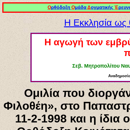
Ο
ρθόδοξη
Ο
μάδα
Δ
ογματικής
Έ
ρευν
Η Εκκλησία ως 
Η αγωγή των εμβρύ
π
Σεβ
. Μητροπολίτου Να
Αναδημοσί
Ομιλία που διοργά
Φιλοθέη», στο
Παπαστρ
11-2-1998 και η ίδια 