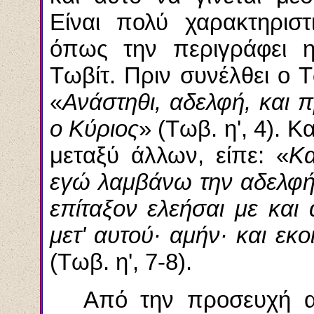
Είναι πολύ χαρακτηρι
όπως την περιγράφει η
Τωβίτ
. Πριν συνέλθει ο
Τ
«
Ανάστηθι
, αδελφή, και
π
ο Κύριος
» (
Τωβ
. η', 4). 
μεταξύ άλλων, είπε: «
Κα
εγώ λαμβάνω την
αδελφ
επίταξον
ελεήσαι
με και
μετ
' αυτού· αμήν· και
εκο
(
Τωβ
. η', 7-8).
Από την προσευχή 