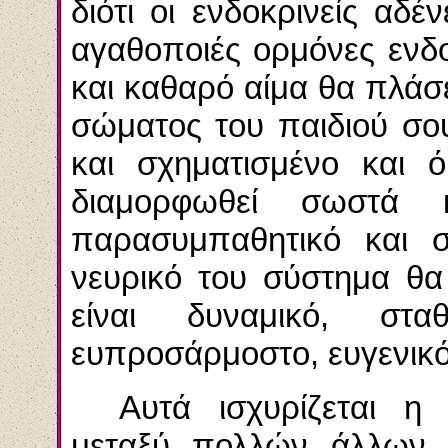
διότι οι ενδοκρινείς αδέ
αγαθοποιές
ορμόνες
ενδ
και καθαρό αίμα θα πλάσ
σώματος του παιδιού σου
και σχηματισμένο και 
διαμορφωθεί σωστά 
παρασυμπαθητικό και σ
νευρικό του σύστημα θα
είναι δυναμικό, στα
ευπροσάρμοστο, ευγενικ
Αυτά ισχυρίζεται η 
μεταξύ πολλών άλλων 