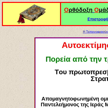
Ο
ρθόδοξη
Ο
μά
Επιστροφή 
Η Ταπεινοφροσύν
Αυτοεκτίμ
Πορεία από την 
Τ
ου πρωτοπρεσ
Στρα
Απομαγνητοφωνημένη ομιλ
Παντελεήμονος της Ιεράς 