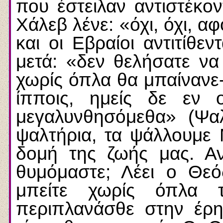
που έστειλαν αντιστέκον
Χάλεβ λένε: «όχι, όχι, α
και οι Εβραίοι αντιτίθεν
μετά: «δεν θελήσατε να
χωρίς όπλα θα μπαίνανε- 
ίπποις, ημείς δε εν
μεγαλυνθησόμεθα» (Ψαλ
ψαλτήρια, τα ψάλλουμε 
δομή της ζωής μας. Αν
θυμόμαστε; Λέει ο Θεό
μπείτε χωρίς όπλα 
περιπλανάσθε στην έρημ