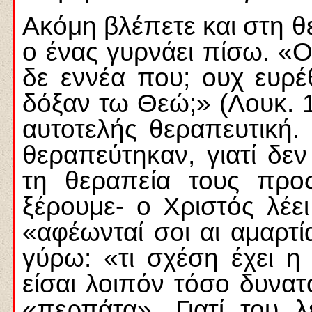
Ακόμη βλέπετε και στη 
ο ένας γυρνάει πίσω. «Ο
δε εννέα που; ουχ ευρ
δόξαν τω Θεώ;» (Λουκ. 17
αυτοτελής θεραπευτική.
θεραπεύτηκαν, γιατί δε
τη θεραπεία τους προ
ξέρουμε- ο Χριστός λέει
«αφέωνταί σοι αι αμαρτία
γύρω: «τι σχέση έχει η
είσαι λοιπόν τόσο δυνατό
«περπάτα». Γιατί του 