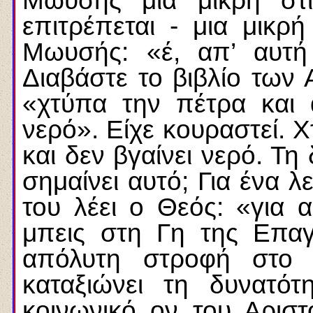
Μωυσής μια μικρή στ
επιτρέπεται - μια μικρή
Μωυσής: «έ, απ’ αυτή
Διαβάστε το βιβλίο των 
«χτύπα την πέτρα και 
νερό». Είχε κουραστεί. 
και δεν βγαίνει νερό. Τη 
σημαίνει αυτό; Για ένα λ
του λέει ο Θεός: «για 
μπεις στη Γη της Επαγγ
απόλυτη στροφή στο 
καταξιώνει τη δυνατό
κοινωνικό ον του Αρισ