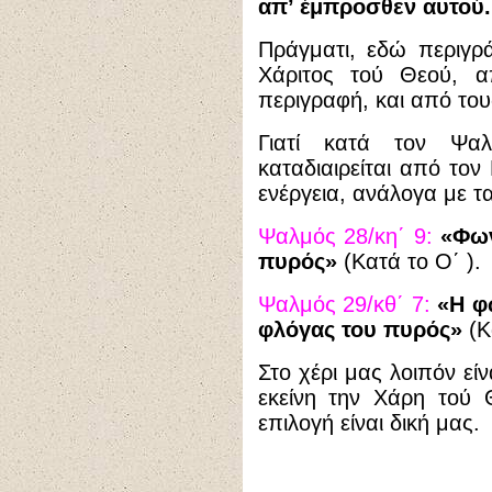
απ’ έμπροσθεν αυτού.
Πράγματι, εδώ περιγρ
Χάριτος τού Θεού, α
περιγραφή, και από του
Γιατί κατά τον Ψα
καταδιαιρείται από τον
ενέργεια, ανάλογα με τ
Ψαλμός 28/κη΄ 9:
«Φων
πυρός»
(Κατά το Ο΄ ).
Ψαλμός 29/κθ΄ 7:
«Η φ
φλόγας του πυρός»
(Κ
Στο χέρι μας λοιπόν εί
εκείνη την Χάρη τού
επιλογή είναι δική μας.