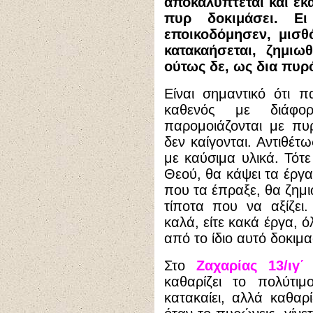
αποκαλύπτεται και εκ
πυρ δοκιμάσει. Ει
εποικοδόμησεν, μισθό
κατακαήσεται, ζημιω
ούτως δε, ως δια πυρό
Είναι σημαντικό ότι 
καθενός με διάφο
παρομοιάζονται με πυ
δεν καίγονται. Αντιθέτ
με καύσιμα υλικά. Τότε
Θεού, θα κάψει τα έργα
που τα έπραξε, θα ζημιωθ
τίποτα που να αξίζει.
καλά, είτε κακά έργα, ό
από το ίδιο αυτό δοκιμα
Στο
Ζαχαρίας 13/ιγ΄
καθαρίζει το πολύτι
κατακαίει, αλλά καθαρί