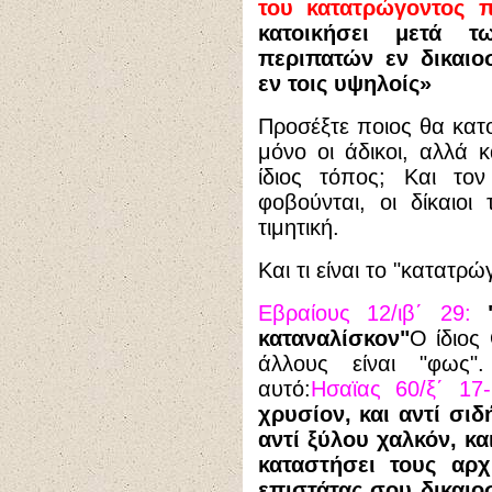
του κατατρώγοντος π
κατοικήσει μετά 
περιπατών εν δικαιο
εν τοις υψηλοίς»
Προσέξτε ποιος θα κατοι
μόνο οι άδικοι, αλλά κα
ίδιος τόπος; Και το
φοβούνται, οι δίκαιοι
τιμητική.
Και τι είναι το "κατατρ
Εβραίους 12/ιβ΄ 29:
καταναλίσκον"
Ο ίδιος
άλλους είναι "φως"
αυτό:
Ησαϊας 60/ξ΄ 17-
χρυσίον, και αντί σι
αντί ξύλου χαλκόν, κα
καταστήσει τους αρχ
επιστάτας σου δικαιοσ