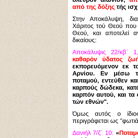
από της δόξης
τής ισχ
Στην Αποκάλυψη, δι
Χάριτος τού Θεού που
Θεού, και αποτελεί 
δικαίους:
Αποκάλυψις 22/κβ΄ 1,
καθαρόν
ύδατος ζω
εκπορευόμενον εκ τ
Αρνίου. Εν μέσω τ
ποταμού, εντεύθεν κα
καρπούς δώδεκα, κατ
καρπόν αυτού, και τα
τών εθνών".
Όμως αυτός ο ίδιο
περιγράφεται ως "φωτιά
Δανιήλ 7/ζ΄ 10:
«
Ποταμ