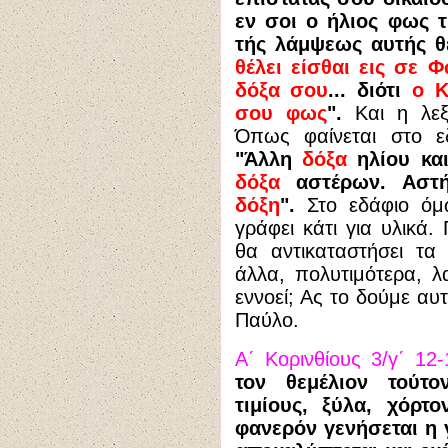
εν σοι ο ήλιος φως τ
τής λάμψεως αυτής θέ
θέλει είσθαι εις σε 
δόξα σου
... διότι
ο Κ
σου φως
".
Και η λεξη
Όπως φαίνεται στο 
"Άλλη
δόξα
ηλίου κα
δόξα
αστέρων. Αστή
δόξη
".
Στο εδάφιο όμ
γράφει κάτι για υλικά.
θα αντικαταστήσει τα
άλλα, πολυτιμότερα, λ
εννοεί; Ας το δούμε α
Παύλο.
Α΄ Κορινθίους 3/γ΄ 12
τον θεμέλιον τούτο
τιμίους, ξύλα, χόρτ
φανερόν γενήσεται η