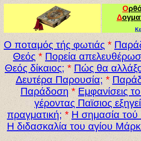
Ο
ρθ
Δ
ογμα
Κε
Ο ποταμός τής φωτιάς
*
Παράδ
Θεός
*
Πορεία απελευθέρω
Θεός δίκαιος;
*
Π
ώ
ς θα
α
λλάξ
Δευτέρα Παρουσία;
*
Παράδ
Παράδοση
*
Εμφανίσεις τ
γέροντας Παϊσιος εξηγε
πραγματική;
*
Η σημασία τού 
Η διδασκαλία του αγίου Μάρκ