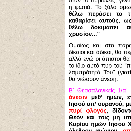
όταν το πυρώνεις, γίνε
η φωτιά. Το ξύλο όμως
θέλω περάσει το 
καθαρίσει αυτούς, ως
θέλω δοκιμάσει α
χρυσίον..."
Ομοίως και στο παρα
δίκαιοι και άδικοι, θα 
αλλά ενώ οι άπιστοι θα
το ίδιο αυτό πυρ τού "
λαμπρότητά Του" (γιατί
θα νιώσουν άνεση:
Β΄ Θεσσαλονικείς 1/α΄
άνεσιν
μεθ’ ημών, ε
Ιησού απ’ ουρανού, μ
πυρί φλογός
, δίδον
Θεόν και τοις μη υ
Κυρίου ημών Ιησού Χρ
όλεθρον αιώνιον,
απ