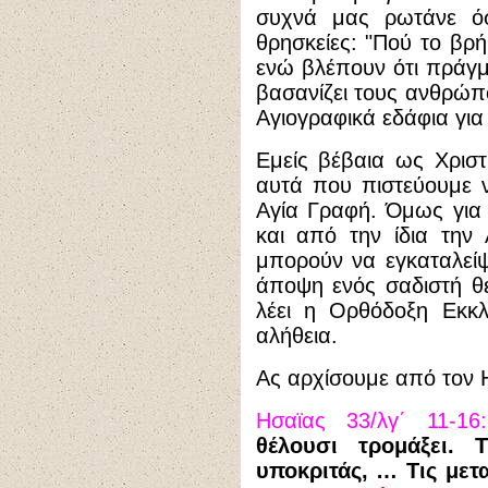
συχνά μας ρωτάνε όσ
θρησκείες: "Πού το βρή
ενώ βλέπουν ότι πράγμα
βασανίζει τους ανθρώπ
Αγιογραφικά εδάφια για
Εμείς βέβαια ως Χριστ
αυτά που πιστεύουμε ν
Αγία Γραφή. Όμως για 
και από την ίδια την
μπορούν να εγκαταλεί
άποψη ενός σαδιστή θ
λέει η Ορθόδοξη Εκκλ
αλήθεια.
Ας αρχίσουμε από τον 
Ησαϊας 33/λγ΄ 11-16:
θέλουσι τρομάξει. 
υποκριτάς, … Τις μετ