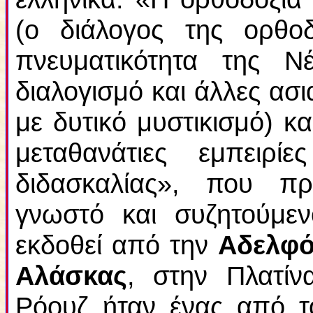
(ο διάλογος της ορθο
πνευματικότητα της Ν
διαλογισμό και άλλες ασι
με δυτικό μυστικισμό) κ
μεταθανάτιες εμπειρ
διδασκαλίας»
, που πρα
γνωστό και συζητούμε
εκδοθεί από την
Αδελφό
Αλάσκας
, στην Πλατίν
Ρόουζ ήταν ένας από το