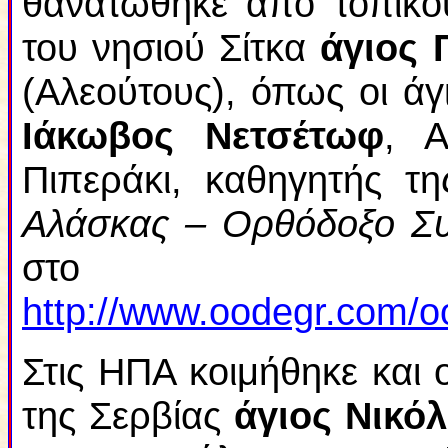
θανατώθηκε από τοπικο
του νησιού Σίτκα
άγιος 
(Αλεούτους), όπως οι άγ
Ιάκωβος Νετσέτωφ
, Α
Πιπεράκι, καθηγητής τ
Αλάσκας – Ορθόδοξο Συ
στο δ
http://www.oodegr.com/oo
Στις ΗΠΑ κοιμήθηκε και 
της Σερβίας
άγιος Νικόλ