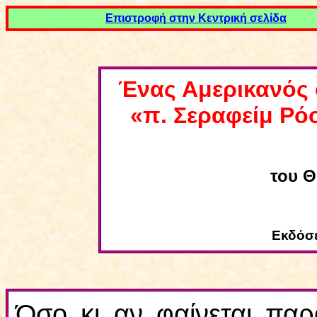
Επιστροφή στην Κεντρική σελίδα
Ένας Αμερικανός
«π. Σεραφείμ Ρόο
του Θ
E
κδόσε
Όσο κι αν φαίνεται παρ