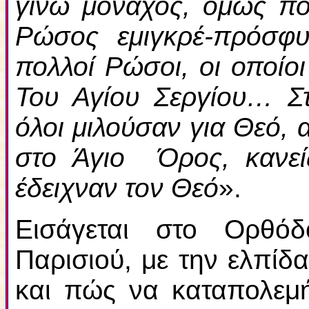
γίνω μοναχός, όμως πο
Ρώσος εμιγκρέ-πρόσφυ
πολλοί Ρώσοι, οι οποίοι
Του Αγίου Σεργίου… Στ
όλοι μιλούσαν για Θεό, 
στο Άγιο Όρος, κανεί
έδειχναν τον Θεό
».
Εισάγεται στο Ορθόδ
Παρισιού, με την ελπί
και πώς να καταπολεμή