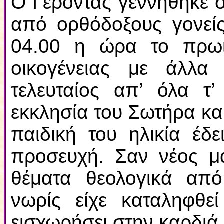
Ο Γέροντας γεννήθηκε 
από ορθόδοξους γονείς
04.00 η ώρα το πρωί
οικογένειας με άλλα
τελευταίος απ’ όλα τ’
εκκλησία του Σωτήρα κα
παιδική του ηλικία έδ
προσευχή. Σαν νέος μ
θέματα θεολογικά απ
νωρίς είχε καταληφθ
εισχωρήσει στην καρδιά 