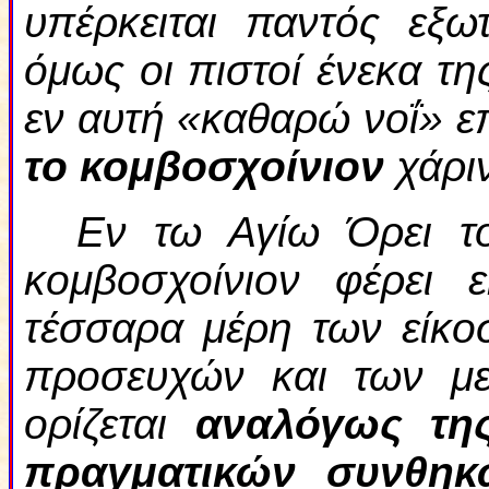
υπέρκειται παντός εξω
όμως οι πιστοί ένεκα τ
εν αυτή «καθαρώ νοΐ» ε
το κομβοσχοίνιον
χάριν
Εν τω Αγίω Όρει τ
κομβοσχοίνιον φέρει 
τέσσαρα μέρη των είκο
προσευχών και των με
ορίζεται
αναλόγως τη
πραγματικών συνθηκ