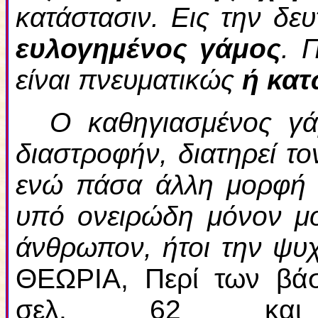
κατάστασιν. Εις την δε
ευλογημένος γάμος
. 
είναι πνευματικώς
ή κατ
Ο καθηγιασμένος γά
διαστροφήν, διατηρεί τ
ενώ πάσα άλλη μορφή 
υπό ονειρώδη μόνον μο
άνθρωπον, ήτοι την ψυ
ΘΕΩΡΙΑ, Περί των βά
σελ. 62 κ