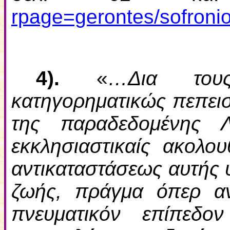
rpage=gerontes/sofron
4
).
«
…Δια τους
κατηγορηματικώς πεπεισμ
της παραδεδομένης Λ
εκκλησιαστικαίς ακολο
αντικαταστάσεως αυτής 
ζωής, πράγμα όπερ α
πνευματικόν επίπεδ