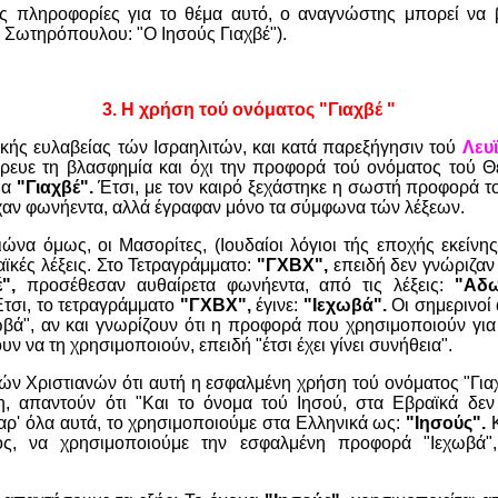
ς πληροφορίες για το θέμα αυτό, ο αναγνώστης μπορεί να β
 Σωτηρόπουλου: "Ο Ιησούς Γιαχβέ").
3. Η χρήση τού ονόματος "Γιαχβέ "
κής ευλαβείας τών Ισραηλιτών, και κατά παρεξήγησιν τού
Λευϊ
ευε τη βλασφημία και όχι την προφορά τού ονόματος τού Θ
μα
"Γιαχβέ".
Έτσι, με τον καιρό ξεχάστηκε η σωστή προφορά τ
είχαν φωνήεντα, αλλά έγραφαν μόνο τα σύμφωνα τών λέξεων.
ιώνα όμως, οι Μασορίτες, (Ιουδαίοι λόγιοι τής εποχής εκείνης
ϊκές λέξεις. Στο Τετραγράμματο:
"ΓΧΒΧ",
επειδή δεν γνώριζα
",
προσέθεσαν αυθαίρετα φωνήεντα, από τις λέξεις:
"Αδ
Έτσι, το τετραγράμματο
"ΓΧΒΧ",
έγινε:
"Ιεχωβά".
Οι σημερινοί
ωβά", αν και γνωρίζουν ότι η προφορά που χρησιμοποιούν για
ουν να τη χρησιμοποιούν, επειδή "έτσι έχει γίνει συνήθεια".
ν Χριστιανών ότι αυτή η εσφαλμένη χρήση τού ονόματος "Γιαχ
, απαντούν ότι "Και το όνομα τού Ιησού, στα Εβραϊκά δεν 
αρ' όλα αυτά, το χρησιμοποιούμε στα Ελληνικά ως:
"Ιησούς".
Κ
ς, να χρησιμοποιούμε την εσφαλμένη προφορά "Ιεχωβά", 