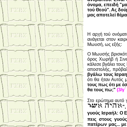
όνομα, επειδή "μ
τού Θεού". Ας δού
μας αποτελεί θέμα
Η αρχή τού ονόματ
ανάγεται στον και
Μωυσή, ως εξής:
Ο Μωυσής βρισκόταν
όρος Χωρήβ ή Σινά.
κάλεσε βγάλει τους
αποστολής, πρόβαλ
βγάλω τους Ισραη
ότι θα ήταν Αυτός μ
τους πως ότι με έ
θα τους πω;"
(3/γ΄
Στο ερώτημα αυτό 
",
γυούς Ισραήλ: Ο 
πεις στους γυού
πατέρων μας... με