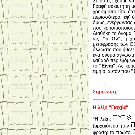
Σε αυτό, έχουμε ν
Γραφή σε αυτή τη μ
χρησιμοποιείται έτ
περισσότερο, εφ'
όμως, ενεργώντας 
που χρησιμοποιούν
Διαθήκη το όνομα: 
ως:
"ο Ων",
ή χρη
μετάφρασης τών Ε
άλλωστε που ήθελε 
ένα όνομα άγνωστη
καθαρό περιεχόμενο
το
"Είναι".
Ας χρησ
τιμή σ' αυτόν που
"
Σημείωση:
Η λέξη "Γιαχβέ"
*
Η λέξη:
π
(αρχαιότερα ήταν
φράση: το πρώτο: