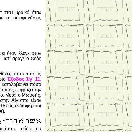
"
στα Εβραϊκά, ήταν
ί και σε αφηγήσεις
ει όταν έλεγε στον
Γιατί άραγε ο Θεός
νθήκες κάτω από τις
ρίο
Έξοδος 3/γ΄ 11
,
, καταλαβαίνει πόσο
ωυσής εκφράζει την
γο. Μετά, ο Μωυσής,
 στην Αίγυπτο είχαν
θεούς ενδιαφέρεται
σή:
ά:
"
 τίποτα, το ίδιο Του