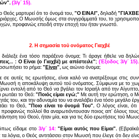
εών".
(3/γ΄ 15).
ο Θεός μαρτυρεί ότι το όνομά του,
"Ο ΕΙΝΑΙ",
δηλαδή
"ΓΙΑΧΒΕ
ριάρχες. Ο Μωυσής όμως στα συγγράμματά του, το χρησιμοποιε
χών, προφανώς επειδή στην εποχή του ήταν γνωστό.
2. Η σημασία τού ονόματος Γιαχβέ
ς διάλεξε ένα τόσο παράξενο όνομα; Τι άραγε ήθελε να δηλώσ
εις... : Ο Είναι (ο Γιαχβέ) με απέστειλε"
;
(Έξοδος 3/γ΄ 15).
ροσωπήσει το ρήμα:
"
Είναι
",
ως αιώνιο όνομα;
 σε αυτές τις ερωτήσεις, είναι καλό να ανατρέξουμε στις συ
 Μωυσή η αποκάλυψη αυτού τού ονόματος. Σύμφωνα με το χω
νει εντολή από το Θεό να βγάλει τον Ισραήλ από την Αίγυπτο
ι ρωτάει το Θεό:
"Ποιός είμαι εγώ;"
Με αυτή την ερώτηση, ο Μ
ητάς του, και την αδυναμία του να αναλάβει ένα τόσο μεγάλο έρ
τάει το Θεό,
"Ποιο είναι το όνομά Του".
Ο λόγος είναι, ότι
ι προφανώς πολλοί θα αναρωτιόντουσαν ποιος απ' όλους τους 
πάντηση τού Θεού, ήταν μία, και για τις δύο ερωτήσεις τού Μωυ
όπως είδαμε στο
3/γ΄ 14:
"Είμαι αυτός που Είμαι".
(Εβραϊκ
ά τα λόγια, ο Θεός αντιτάσσει στον Μωυσή που έλεγε ότι δεν είναι