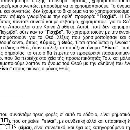
α απαντήσουμε τα εξής: Το όνομα
"Ιησούς",
χρησιμοποιείται απ
ορφή, και συνεπώς, μπορούμε να το χρησιμοποιούμε. Το όνομα
σι, και συνεπώς, δεν έχουμε το δικαίωμα να το χρησιμοποιούμε
 όσον σήμερα γνωρίζουμε την ορθή προφορά:
"Γιαχβέ".
Η Εκκ
όπως πάντοτε συνετά και με σεβασμό, χρησιμοποιεί για το Θε
 οι Απόστολοι στην Καινή Διαθήκη. Αυτοί, ποτέ δεν χρησιμο
"Ιεχωβά", ούτε καν το
"Γιαχβέ".
Το χρησιμοποιούν με την έννοι
σιμοποιούν για το Θεό, λέξεις που χρησιμοποίησαν και ο
βδομήκοντα, όπως
Κύριος,
ή
Θεός.
Έτσι αποδίδεται η έννοια
ο ίδιος ο Θεός όταν επέλεξε το παράξενο όνομα:
"Είναι".
Γιατί
ς σημασίας, το οποίο θα έπρεπε να προφέρεται παραποιημένο,
, που θα περιείχε στοιχεία τής προσωπικότητάς Του, και μάλισ
ιμοποιούμε λοιπόν το όνομα τού Θεού με την αληθινή του ένν
Είναι"
στους αιώνες ο μόνος Θεός.
ου συναντάμε τρεις φορές σ' αυτό το εδάφιο, είναι ρηματι
), που σημαίνει:
"είναι",
με συνδετική αλλά και υπαρκτική έ
(
είμαι
), είναι συνδετικό, και έχει ως κατηγορούμενο 