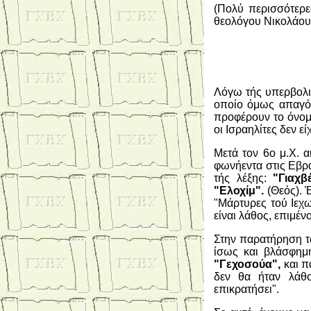
(Πολύ περισσότερε
θεολόγου Νικολάου
Λόγω τής υπερβολι
οποίο όμως απαγόρ
προφέρουν το όνο
οι Ισραηλίτες δεν 
Μετά τον 6ο μ.Χ. α
φωνήεντα στις Εβρα
τής λέξης:
"Γιαχβέ
"Ελοχίμ".
(Θεός). 
"Μάρτυρες τού Ιεχ
είναι λάθος, επιμέν
Στην παρατήρηση τώ
ίσως και βλάσφημη
"Γεχοσούα",
και π
δεν θα ήταν λάθο
επικρατήσει".