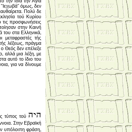
ό την ίδια την Αγία
 "Ιεχωβά" όμως, δεν
 αυθαίρετα. Πολύ δε
λησία τού Κυρίου
ό τις προσφωνήσεις
ποίησαν στην Καινή
ά του στα Ελληνικά,
ι μεταφραστές τής
 τής λέξεως, πράγμα
 ο Θεός δεν επέλεξε
 αλλά μια λέξη, με
τα αυτό το ίδιο του
οια, για να δίνουμε
κός τύπος τού
ννοια. Στην Εβραϊκή
την υπόλοιπη φράση,