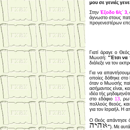
μου σε γενιές γεν
Στην
Έξοδο 6/ς΄ 3,
άγνωστο στους πατ
προγενεστέρων επο
Γιατί άραγε ο Θεό
Μωυσή:
"Έτσι να π
διάλεξε να τον εκπ
Για να απαντήσουμε
οποίες δόθηκε στο
όταν ο Μωυσής παίρ
ασήμαντος είναι, κα
ιδέα τής μηδαμηνότ
στο εδάφιο
13
, ρω
πολλούς θεούς, κα
για τον Ισραήλ. Η α
Ο Θεός απάντησε 
"
). Με αυτ