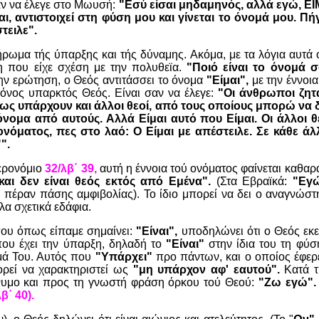
ν να έλεγε στο Μωυσή:
"Εσύ είσαι μηδαμηνός, αλλά εγώ, ΕΙΜΑ
αι, αντιστοιχεί στη φύση μου και γίνεται το όνομά μου. Πή
τειλε".
ήρωμα τής ύπαρξης και τής δύναμης. Ακόμα, με τα λόγια αυτά 
 που είχε σχέση με την πολυθεϊα.
"Ποιό είναι το όνομά 
ην ερώτηση, ο Θεός αντιτάσσει το όνομα
"Είμαι",
με την έννοια
όνος υπαρκτός Θεός. Είναι σαν να έλεγε:
"Οι άνθρωποι ζητ
ως υπάρχουν και άλλοι θεοί, από τους οποίους μπορώ να 
νομα από αυτούς. Αλλά Είμαι αυτό που Είμαι. Οι άλλοι θε
ονόματος, πες στο λαό: Ο Είμαι με απέστειλε. Σε κάθε άλ
".
τερονόμιο
32/λβ΄ 39,
αυτή η έννοια τού ονόματος φαίνεται καθαρ
και δεν είναι θεός εκτός από Εμένα".
(Στα Εβραϊκά:
"Εγ
ι πέραν πάσης αμφιβολίας). Το ίδιο μπορεί να δει ο αναγνώστ
λα σχετικά εδάφια.
που όπως είπαμε σημαίνει:
"Είναι",
υποδηλώνει ότι ο Θεός εκεί
ου έχει την ύπαρξη, δηλαδή το
"Είναι"
στην ίδια του τη φύσ
νομά Του. Αυτός που
"Υπάρχει"
προ πάντων, και ο οποίος έφερε
ορεί να χαρακτηριστεί ως
"μη υπάρχον αφ' εαυτού".
Κατά τ
ώνυμο και προς τη γνωστή φράση όρκου τού Θεού:
"Ζω εγώ".
β΄ 40).