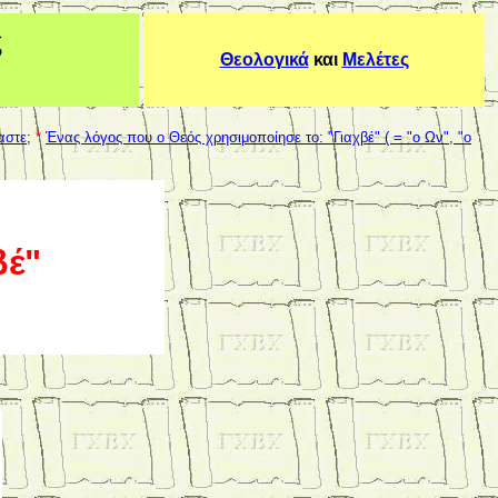
ς
Θεολογικά
και
Μελέτες
αστε;
*
Ένας λόγος που ο Θεός χρησιμοποίησε το: "Γιαχβέ" ( = "ο Ων", "ο
βέ"