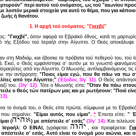
αρτυρούν" περί αυτού τού ονόματος, ως τού "αιωνίου πρ
με λοιπόν μερικά στοιχεία για αυτό το θέμα, που για κάπ
 ζωής ή θανάτου.
1. Η αρχή τού ονόματος: "
Γιαχβέ
"
ος:
"Γιαχβέ",
όσον αφορά το Εβραϊκό έθνος, κατά τη μαρτυρία
ρό τής Εξόδου τού Ισραήλ στην Αίγυπτο. Ο Θεός απεκάλυψε
 στη Μαδιάμ, και έβοσκε τα πρόβατα τού πεθερού του, τού Ι
 Εκεί, ο Θεός εμφανίστηκε σ' αυτόν με το γνωστό φαινόμενο
 Ισραηλίτες από την Αίγυπτο. Ο Μωυσής, αντίλαμβανόμενος τις 
ε την αντίρρηση:
"Ποιος είμαι εγώ, που θα πάω να πω σ
λίτες από την Αίγυπτο;"
(Έξοδος 3/γ΄ 11).
Ο Θεός απάντησε
αζί του.
(3/γ΄ 12).
Τότε ο Μωυσής είπε:
"Όταν θα πάω στους 
στειλε ο Θεός τών πατέρων μας και με ρωτήσουν: "Ποιό είνα
 13).
για το όνομά του, ο Θεός είπε πρώτα, σύμφωνα με το Εβραϊκό
που σημαίνει:
"Είμαι αυτός που είμαι".
*
Έπειτα είπε:
" Έ
Είμαι
(
)
με απέστειλε σ' εσάς"
(3/γ΄ 14).
Και τελείωσε
ς Ισραήλ: Ο ΕΙΝΑΙ,
(γράφεται:
, και προφέρεται:
Γι
 απέστειλε σ' εσάς. Αυτό είναι το όνομά μου αιώνια, και