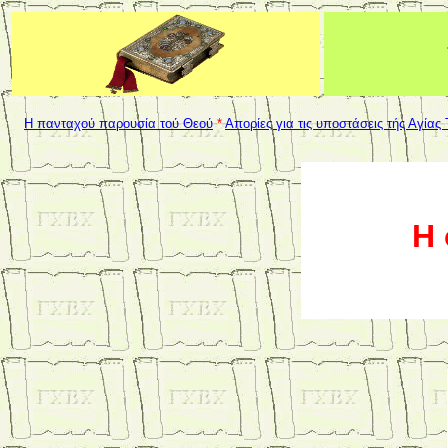
Η πανταχού παρουσία τού Θεού
*
Απορίες για τις υποστάσεις τής Αγίας
Η 