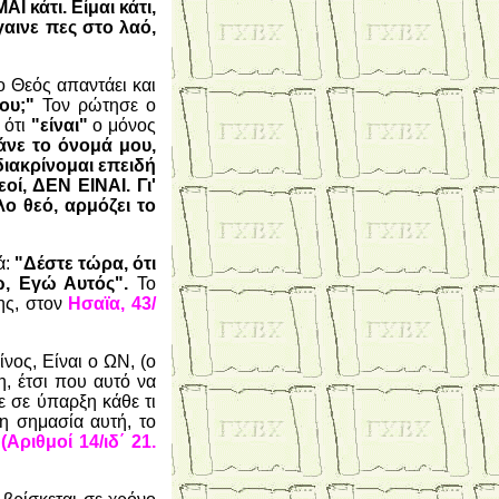
Ι κάτι. Είμαι κάτι,
γαινε πες στο λαό,
ο Θεός απαντάει και
σου;"
Τον ρώτησε ο
 ότι
"είναι"
ο μόνος
άνε το όνομά μου,
διακρίνομαι επειδή
οί, ΔΕΝ ΕΙΝΑΙ. Γι'
λο θεό, αρμόζει το
ά:
"Δέστε τώρα, ότι
ώ, Εγώ Αυτός".
Το
ης, στον
Ησαϊα, 43/
νος, Είναι ο ΩΝ, (ο
η, έτσι που αυτό να
 σε ύπαρξη κάθε τι
η σημασία αυτή, το
(Αριθμοί 14/ιδ΄ 21.