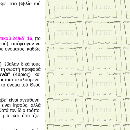
ρει στο βιβλίο τού
τικού 24/κδ΄ 16,
(το
εού), απέφευγαν να
ού ονόματος, καθώς
), έβαλαν δικά τους
ν τη σωστή προφορά
ωνάι"
(Κύριος), και
 αυτοαποκαλούμενοι
 το όνομα τού Θεού
βέ" είναι ανεύθυνη,
είναι Ιησούς, αλλά
ατά τον ίδιο τρόπο,
μια και έτσι έχει