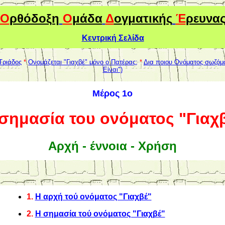
Ο
ρθόδοξη
Ο
μάδα
Δ
ογματικής
Έ
ρευνα
Κεντρική Σελίδα
 Τριάδος
*
Ονομάζεται "Γιαχβέ" μόνο ο Πατέρας;
*
Δια ποιου Ονόματος σωζόμ
Είναι")
Μέρος 1ο
σημασία του ονόματος "Γιαχ
Αρχή - έννοια - Χρήση
1.
Η αρχή τού ονόματος "Γιαχβέ"
2.
H σημασία τού ονόματος "Γιαχβέ"