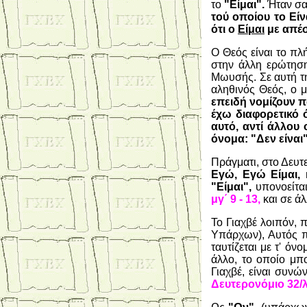
το
"Είμαι".
Ήταν σα
τού οποίου το Είν
ότι ο
Είμαι
με απέσ
Ο Θεός είναι το πλ
στην άλλη ερώτηση
Μωυσής. Σε αυτή τ
αληθινός Θεός, ο μ
επειδή νομίζουν π
έχω διαφορετικό ό
αυτό, αντί άλλου 
όνομα: "Δεν είναι"
Πράγματι, στο Δευ
Εγώ, Εγώ Είμαι, 
"Είμαι",
υπονοείτα
μγ΄ 9 - 13,
και σε άλ
Το Γιαχβέ λοιπόν, 
Υπάρχων), Αυτός π
ταυτίζεται με τ' ό
άλλο, το οποίο μπ
Γιαχβέ, είναι συν
Δευτερονόμιο 32/λ