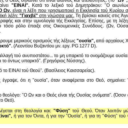
, ο Θεός δηλώνει ότι είναι αιώνιος και ατελεύτητος. (Το "
Ων",
μαίνει
"ΕΙΝΑΙ".
Κατά το λεξικό τού Δημητράκου: "Ο αιωνίω
O Ων,
είναι η λέξη που χρησιμοποιεί η Εκκλησία τού Κυρίου σ
ϊκή λέξη:
"Γιαχβέ"
στη γλώσσα μας.
Τη βρίσκει κανείς στις Άγι
Γραφής και στην υμνολογία τής Εκκλησίας. Επίσης, με τη λέξη
υ τόσο ρόλο έπαιξε στις Οικουμενικές Συνόδους. (Ων, Ούσ
.
έρουμε μερικούς ορισμούς τής λέξεως
"ουσία",
από αρχαίους Χ
ρκτό".
(Λεοντίου Βυζαντίου μν. εργ. PG 1277 D).
αλλαγή τού ανυποστάτου... το μη υπαρκτό το ονομάζουμε ουσία."
αι το όντως υπαρκτό". (Γρηγόριος Νύσσης).
υτό το ΕΙΝΑΙ τού Θεού". (Βασίλειος Καισσαρείας).
έγραψε, ότι η "ουσία", όταν αναφέρεται στο Θεό, σημαίνει: 
ο θεολόγο: "Ο Ων και ο Θεός είναι τής Ουσίας ονόματα". (Όσον
το Θεό).
έγεται στη θεολογία και:
"Φύση"
τού Θεού. Όταν λοιπόν μιλ
ίναι",
ή για τον Όντα, ή για την "Ουσία", ή για τη "Φύση" τού 