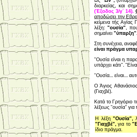
Ως
"Ων",
(υπάρχων)
διαρκείας, και ση
(Έξοδος 3/γ΄ 14).
αποδώσει την Εβρα
κείμενα τής Αγίας 
λέξη:
"ουσία"
, πο
σημαίνει
"ύπαρξη"
Στη συνέχεια, αναφ
είναι πράγμα υπα
"Ουσία είναι η παρ
υπάρχει κάτι". "Είν
"Ουσία... είναι... α
Ο Άγιος Αθανάσιος 
(Γιαχβέ).
Κατά το Γρηγόριο τ
λέξεως "ουσία" για 
Η λέξη
"Ουσία",
λ
"Γιαχβέ",
για το
"Ε
ίδιο πράγμα.