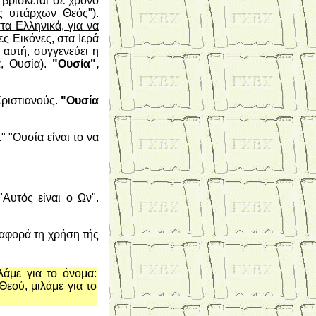
βρίσκεται σε χρόνο
ς υπάρχων Θεός").
τα Ελληνικά, για να
ες Εικόνες, στα Ιερά
 αυτή, συγγενεύει η
α, Ουσία).
"Ουσία",
ριστιανούς.
"Ουσία
 "Ουσία είναι το να
"Αυτός είναι ο Ων".
 αφορά τη χρήση τής
άμε για το όνομα:
Θεού, μιλάμε για το