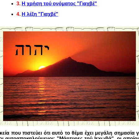
3.
H χρήση τού ονόματος "Γιαχβέ"
4.
H λέξη "Γιαχβέ"
εία που πιστεύει ότι αυτό το θέμα έχει μεγάλη σημασία 
οι αυτοαποκαλούμενοι: "Μάρτυρες τού Ιεχωβά", οι οποίοι