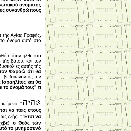
οσωπικού ονόματος
οιους συνανθρώπους
 τής Αγίας Γραφής,
 το όνομα αυτό στο
οθόρ, όταν ήλθε στο
 τής βάτου, και τον
δυσκολίες αυτής τής
τον Φαραώ ότι θα
, βεβαιώνοντάς τον
Ισραηλίτες και θα
ι το όνομά του;"
τι
 κείμενο:
"
τσι να πεις στους
 ως εξής:
" Έτσι να
αχβέ
),
ο Θεός τών
 αυτό το μνημόσυνό