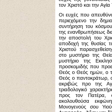
τον Χριστό και την Αγί
Οι ευχές που απευθύν
περιεχόμενο την δημι
συντήρηση του κόσμου
της ενανθρωπήσεως δι
την αποστολή του Χρι
αποδοχή της θυσίας τ
Χριστού παρασχεθείση
στο μυστήριο της Θεία
μυστήριο της Εκκλη
προσκομιδής που προε
Θεός ο Θεός ημών, ο τ
Θεός ο παντοκράτωρ, ο 
ακριβώς προ της Αγ
τριαδολογικό χαρακτή
προς τον Πατέρα, 
ακολουθούσα εκφών
Μονογενούς σου Υιού