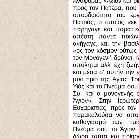
Αναφοράς «Άξιον και δί
προς τον Πατέρα, που κ
σπουδαιότητα του έρ
Πατρός, ο οποίος «εκ 
παρήγαγε και παραπεσ
απέστη πάντα ποιών
ανήγαγε, και την βασι
«ος τον κόσμον ούτως 
τον Μονογενή δούναι, ί
απόληται αλλ' έχη ζωή
και μέσα σ' αυτήν την 
μυστήριο της Αγίας Τρ
Υιός και το Πνεύμα σου 
Συ, και ο μονογενής 
Άγιον». Στην Ιερώτ
Ευχαριστίας, προς τον
παρακαλούσα να αποστ
καθαγιασμό των τι
Πνεύμα σου το Άγιον 
δώρα ταύτα και ποίησο