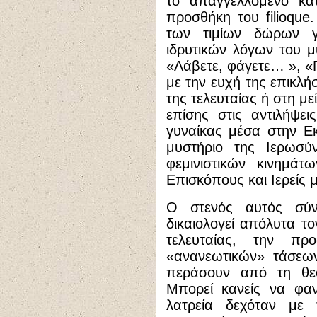
το απαγγελλόμενο κατ
προσθήκη του filioque
των τιμίων δώρων γ
ιδρυτικών λόγων του μ
«Λάβετε, φάγετε… », «Π
με την ευχή της επικλή
της τελευταίας ή στη μ
επίσης στις αντιλήψε
γυναίκας μέσα στην Εκ
μυστήριο της Ιερωσύ
φεμινιστικών κινημάτ
Επισκόπους και Ιερείς 
Ο στενός αυτός σύν
δικαιολογεί απόλυτα τ
τελευταίας, την πρ
«ανανεωτικών» τάσεων
περάσουν από τη θεο
Μπορεί κανείς να φαν
λατρεία δεχόταν με 