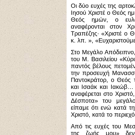
Οι δύο ευχές της αρτο
Ιησού Χριστέ ο Θεός ημ
Θεός ημών, ο ευλο
αναφέρονται στον Χρ
Τραπέζης· «Χριστέ ο 
κ. λπ. », «Ευχαριστούμ
Στο Μεγάλο Απόδειπνο,
του Μ. Βασιλείου «Κύρ
παντός βέλους πετομέ
την προσευχή Μανασσή
Παντοκράτορ, ο Θεός
και Ισαάκ και Ιακώβ…
αναφέρεται στο Χριστό,
Δέσποτα» του μεγάλο
είπαμε ότι ενώ κατά τ
Χριστό, κατά το περιεχόμ
Από τις ευχές του Μεσ
της ζωής μου» δεν