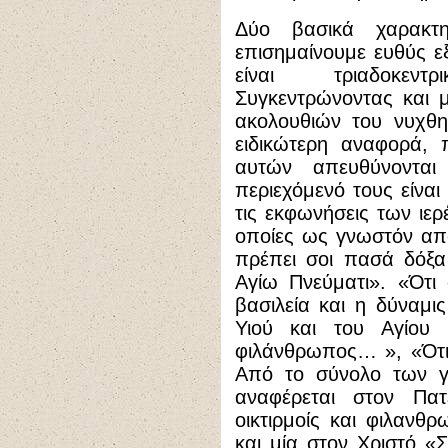
Δύο βασικά χαρακτ
επισημαίνουμε ευθύς εξ
είναι τριαδοκεντ
Συγκεντρώνοντας και μ
ακολουθιών του νυχθημ
ειδικώτερη αναφορά, 
αυτών απευθύνοντα
περιεχόμενό τους είναι
τις εκφωνήσεις των ιερ
οποίες ως γνωστόν απο
πρέπει σοι πασά δόξα
Αγίω Πνεύματι». «Ότι
βασιλεία και η δύναμι
Υιού και του Αγίου 
φιλάνθρωπος… », «Ότι
Από το σύνολο των 
αναφέρεται στον Πα
οικτιρμοίς και φιλανθ
και μία στον Χριστό «Σ