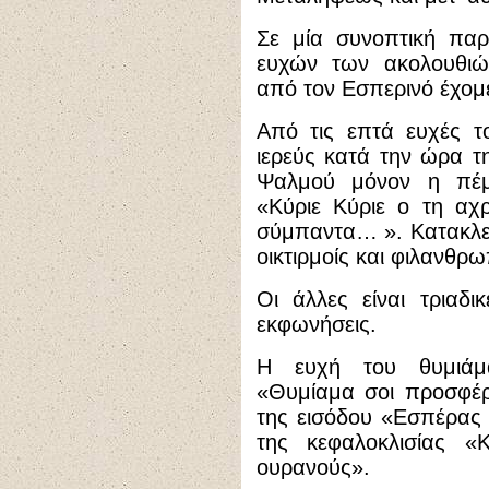
Σε μία συνοπτική πα
ευχών των ακολουθιών
από τον Εσπερινό έχομε
Από τις επτά ευχές τ
ιερεύς κατά την ώρα 
Ψαλμού μόνον η πέμ
«Κύριε Κύριε ο τη α
σύμπαντα… ». Κατακλεί
οικτιρμοίς και φιλανθρ
Οι άλλες είναι τριαδικ
εκφωνήσεις.
Η ευχή του θυμιάμα
«Θυμίαμα σοι προσφέρ
της εισόδου «Εσπέρας 
της κεφαλοκλισίας 
ουρανούς».