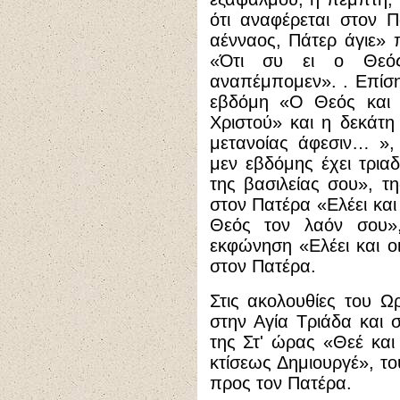
ότι αναφέρεται στον 
αένναος, Πάτερ άγιε» 
«Ότι συ ει ο Θεό
αναπέμπομεν». . Επίση
εβδόμη «Ο Θεός και 
Χριστού» και η δεκάτη
μετανοίας άφεσιν… »,
μεν εβδόμης έχει τριαδ
της βασιλείας σου», τ
στον Πατέρα «Ελέει και
Θεός τον λαόν σου»
εκφώνηση «Ελέει και ο
στον Πατέρα.
Στις ακολουθίες του Ω
στην Αγία Τριάδα και 
της Στ' ώρας «Θεέ κα
κτίσεως Δημιουργέ», το
προς τον Πατέρα.