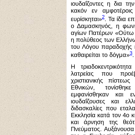
ιουδαΐζοντες η δια τη
κακόν εν αμφοτέροις 
2
ευρίσκηται»
. Τα ίδια 
ο Δαμασκηνός, η φων
αγίων Πατέρων «Ούτω δ
η πολύθεος των Ελλήνων
του Λόγου παραδοχής 
3
καθαιρείται το δόγμα»
.
Η τριαδοκεντρικότητ
λατρείας που προέβ
χριστιανικής πίστεως
Εθνικών, τονίσθηκ
εμφανίσθηκαν και ε
ιουδαΐζουσες και ελλη
διδασκαλίες που εταλ
Εκκλησία κατά τον 4ο 
και άρνηση της θεότ
Πνεύματος. Αυξάνουσα