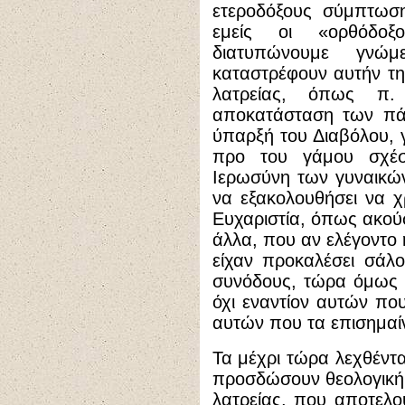
ετεροδόξους σύμπτωση
εμείς οι «ορθόδοξ
διατυπώνουμε γνώμ
καταστρέφουν αυτήν τ
λατρείας, όπως π.
αποκατάσταση των πά
ύπαρξή του Διαβόλου, γ
προ του γάμου σχέσ
Ιερωσύνη των γυναικών
να εξακολουθήσει να χ
Ευχαριστία, όπως ακούσ
άλλα, που αν ελέγοντο 
είχαν προκαλέσει σάλο
συνόδους, τώρα όμως 
όχι εναντίον αυτών πο
αυτών που τα επισημαί
Τα μέχρι τώρα λεχθέντ
προσδώσουν θεολογική 
λατρείας, που αποτελού