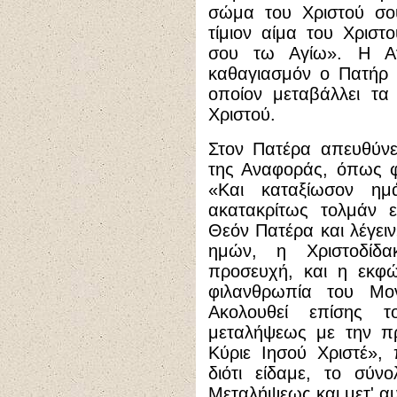
σώμα του Χριστού σο
τίμιον αίμα του Χρισ
σου τω Αγίω». Η Α
καθαγιασμόν ο Πατήρ 
οποίον μεταβάλλει τα
Χριστού.
Στον Πατέρα απευθύνετ
της Αναφοράς, όπως φα
«Και καταξίωσον ημ
ακατακρίτως τολμάν ε
Θεόν Πατέρα και λέγειν
ημών, η Χριστοδίδ
προσευχή, και η εκφών
φιλανθρωπία του Μο
Ακολουθεί επίσης 
μεταλήψεως με την π
Κύριε Ιησού Χριστέ»,
διότι είδαμε, το σύ
Μεταλήψεως και μετ' αυ