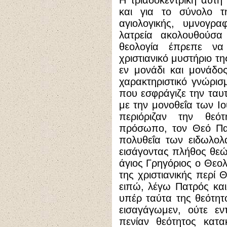
και για το σύνολο τη
αγιολογικής, υμνογρα
λατρεία ακολουθούσα
θεολογία έπρεπε να
χριστιανικό μυστήριο τη
εν μονάδι και μονάδο
χαρακτηριστικό γνώρισ
που εσφράγιζε την ταυ
με την μονοθεΐα των Ιο
περιόριζαν την θεό
πρόσωπο, τον Θεό Πατ
πολυθεΐα των ειδωλολ
εισάγοντας πλήθος θεώ
άγιος Γρηγόριος ο Θεολ
της χριστιανικής περί 
ειπώ, λέγω Πατρός και
υπέρ ταύτα της θεότητ
εισαγάγωμεν, ούτε εν
πενίαν θεότητος κατα