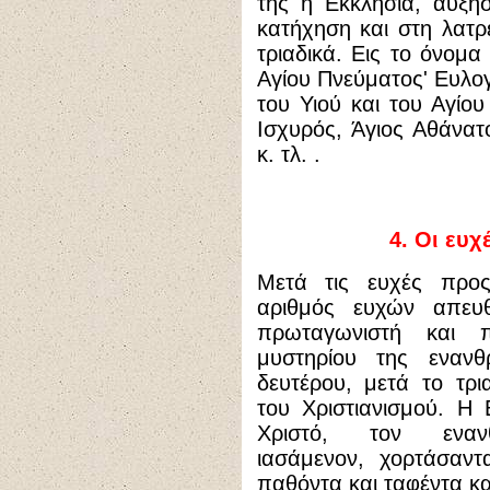
της η Εκκλησία, αύξησ
κατήχηση και στη λατρ
τριαδικά. Εις το όνομα
Αγίου Πνεύματος' Ευλογ
του Υιού και του Αγίου
Ισχυρός, Άγιος Αθάνατ
κ. τλ. .
4. Οι ευχ
Μετά τις ευχές προς
αριθμός ευχών απευθ
πρωταγωνιστή και 
μυστηρίου της εναν
δευτέρου, μετά το τρ
του Χριστιανισμού. Η
Χριστό, τον ενανθ
ιασάμενον, χορτάσαντ
παθόντα και ταφέντα κα