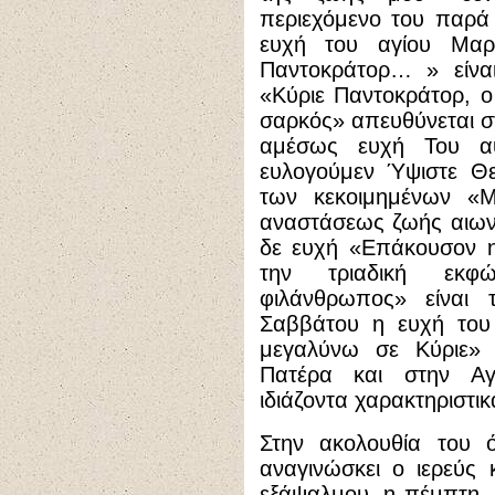
περιεχόμενο του παρ
ευχή του αγίου Μαρ
Παντοκράτορ… » είναι
«Κύριε Παντοκράτορ, 
σαρκός» απευθύνεται 
αμέσως ευχή Του αυ
ευλογούμεν Ύψιστε Θε
των κεκοιμημένων «Μν
αναστάσεως ζωής αιωνί
δε ευχή «Επάκουσον η
την τριαδική εκ
φιλάνθρωπος» είναι τ
Σαββάτου η ευχή του
μεγαλύνω σε Κύριε» 
Πατέρα και στην Αγί
ιδιάζοντα χαρακτηριστικ
Στην ακολουθία του 
αναγινώσκει ο ιερεύς
εξάψαλμου, η πέμπτη, 