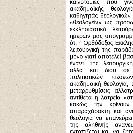
καινοτομίες που γί
ακαδημαϊκής θεολο
καθηγητάς θεολογικών
«θεολογείν» ως προσω
εκκλησιαστικά λειτού
ημερών μας υπογραμμί
ότι η Ορθόδοξος Εκκλησ
λειτουργική της παράδ
μόνο γιατί αποτελεί βα
έναντι της λειτουργι
αλλά και διότι σε 
πολιτιστικών πιέσ
ακαδημαϊκή θεολογία, α
μεταρρυθμίσεις, αλλοτ
αντίθετα η λατρεία «σ
κακώς την κρίνουν
απαραχάρακτη και ανό
θεολογία να επανεύρε
της αληθινής αναν
εντοπίζεται και να ζη