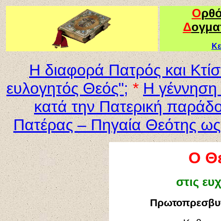
Ο
ρθ
Δ
ογμα
Κε
Η διαφορά Πατρός και Κτίσ
ευλογητός Θεός";
*
Η γέννηση 
κατά την Πατερική παράδο
Πατέρας – Πηγαία Θεότης ως
Ο Θ
στις ευ
Πρωτοπρεσβυ