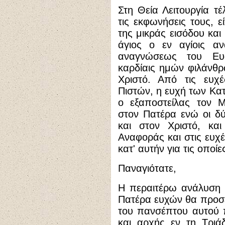
Στη Θεία Λειτουργία τ
τις εκφωνήσεις τους, ε
της μικράς εισόδου κα
άγιος ο εν αγίοις α
αναγνώσεως του Ευ
καρδίαις ημών φιλάνθ
Χριστό. Από τις ευχ
Πιστών, η ευχή των Κα
ο εξαποστείλας τον Μ
στον Πατέρα ενώ οι δ
και στον Χριστό, κα
Αναφοράς και στις ευχ
κατ' αυτήν για τις οποί
Παναγιότατε,
Η περαιτέρω ανάλυση 
Πατέρα ευχών θα προσέ
του πανσέπτου αυτού 
και αρχής εν τη Τρι