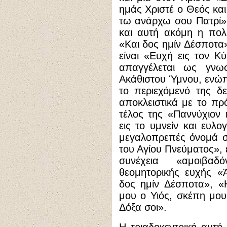
ημάς Χριστέ ο Θεός κα
τω ανάρχω σου Πατρί» κ
και αυτή ακόμη η πολ
«Και δος ημίν Δέσποτα»
είναι «Ευχή εις τον Κ
απαγγέλεται ως γνω
Ακάθιστου Ύμνου, ενώπι
το περιεχόμενό της δ
αποκλειστικά με το πρ
τέλος της «Παννύχιον 
εις το υμνείν και ευλο
μεγαλοπρεπές όνομά σο
του Αγίου Πνεύματος», ε
συνέχεια «αμοιβα
θεομητορικής ευχής «
δος ημίν Δέσποτα», «
μου ο Υιός, σκέπη μου
Δόξα σοι».
Η τριαδοκεντρική αυτή