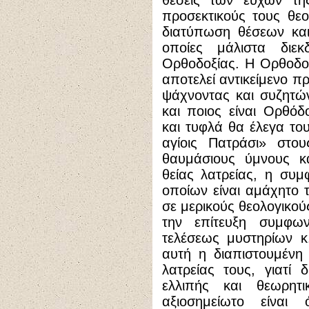
θέσεις των ευχών της
προσεκτικούς τους θε
διατύπωση θέσεων και
οποίες μάλιστα διε
Ορθοδοξίας. Η Ορθοδοξί
αποτελεί αντικείμενο π
ψάχνοντας και συζητών
και ποιος είναι Ορθό
και τυφλά θα έλεγα του
αγίοις Πατράσι» στου
θαυμάσιους ύμνους κα
θείας λατρείας, η συ
οποίων είναι αμάχητο τ
σε μερικούς θεολογικού
την επίτευξη συμφων
τελέσεως μυστηρίων κ.
αυτή η διαπιστουμένη
λατρείας τους, γιατί 
ελλιπής και θεωρητι
αξιοσημείωτο είνα