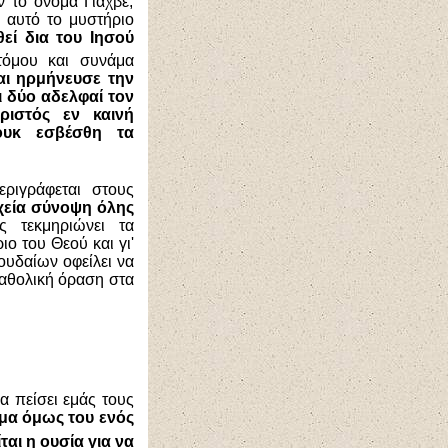
 το όνομα Γιαχβέ,
αυτό το μυστήριο
εί δια του Ιησού
τόμου και συνάμα
αι ηρμήνευσε την
ι δύο αδελφαί τον
ριστός εν καινή
ουκ εσβέσθη τα
ριγράφεται στους
χεία σύνοψη όλης
 τεκμηριώνει τα
ο του Θεού και γι'
ουδαίων οφείλει να
αθολική όραση στα
α πείσει εμάς τους
μα όμως του ενός
ται η ουσία για να