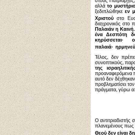
στους Πατριάρχες
αλλά
το μυστήρι
ξεδιπλώθηκε
εν 
Χριστού
στο Ευα
διαχρονικός στο 
Παλαιάν η Καινή.
ένα Δεσπότη δο
κηρύσσεται·
ο
παλαιά·
ηρμηνεύ
Τέλος, δεν πρέπ
συνοπτικούς, παρα
της ισραηλιτική
προαναφερόμενα π
αυτό δεν δέχθηκαν
προβληματίσει τον
πράγματα, γύρω απ
Ο αντιτριαδιστής 
πλανεμένους πως ο
Θεού δεν είναι 