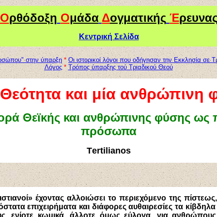
Ο
ρθόδοξη
Ο
μάδα
Δ
ογματικής
Έ
ρευνα
Κεντρική Σελίδα
ροσώπου" στην ύπαρξη
*
Οι ιστορικοί λόγοι που οδήγησαν την Εκκλησία σε Τ
Λόγος
*
Τρόπος ύπαρξης τού Τριαδικού Θεού
 Θεότητα και μία ανθρώπινη 
ορά Θεϊκής και ανθρώπινης φύσης ως 
πρόσωπα
Τ
ertilianos
ριστιανοί» έχοντας αλλοιώσει το περιεχόμενο της πίστε
στατα επιχειρήματα και διάφορες αυθαιρεσίες τα κίβδηλα
υς, ενίοτε κωμικά, άλλοτε όμως εύλογα, για ανθρώπους 