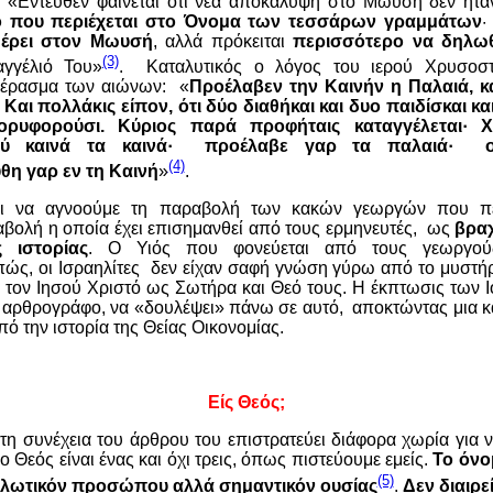
; «Εντεύθεν φαίνεται ότι νέα αποκάλυψη στο Μωυσή δεν ήταν
ο που περιέχεται στο Όνομα των τεσσάρων γραμμάτων
·
μέρει στον Μωυσή
, αλλά πρόκειται
περισσότερο να δηλωθ
(3)
γγέλιό Του»
.
Καταλυτικός ο λόγος του ιερού Χρυσοσ
πέρασμα των αιώνων:
«
Προέλαβεν την Καινήν η Παλαιά, κ
 Και πολλάκις είπον, ότι δύο διαθήκαι και δυο παιδίσκαι κα
ρυφορούσι. Κύριος παρά προφήταις καταγγέλεται·
Χ
ύ καινά τα καινά·
προέλαβε γαρ τα παλαιά·
(4)
θη γαρ εν τη Καινή
»
.
ει να αγνοούμε τη παραβολή των κακών γεωργών που πε
βολή η οποία έχει επισημανθεί από τους ερμηνευτές,
ως
βρα
ς ιστορίας
. Ο Υιός που φονεύεται από τους γεωργούς
ώς, οι Ισραηλίτες
δεν είχαν σαφή γνώση γύρω από το μυστήρι
 τον Ιησού Χριστό ως Σωτήρα και Θεό τους. Η έκπτωσις των Ι
 αρθρογράφο, να «δουλέψει» πάνω σε αυτό,
αποκτώντας μια κ
ό την ιστορία της Θείας Οικονομίας.
Είς Θεός;
στη συνέχεια του άρθρου του επιστρατεύει διάφορα χωρία για ν
 Θεός είναι ένας και όχι τρεις, όπως πιστεύουμε εμείς.
Το όνο
(5)
δηλωτικόν προσώπου αλλά σημαντικόν ουσίας
.
Δεν διαιρεί