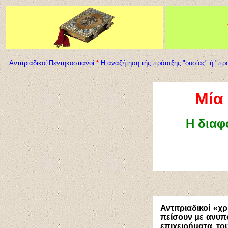
Αντιτριαδικοί Πεντηκοστιανοί
*
Η αναζήτηση τής πρόταξης "ουσίας" ή "π
Μία
Η διαφ
Αντιτριαδικοί «χ
πείσουν με ανυπό
επιχειρήματα το