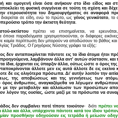
ή και ομογενή είναι όσα ανήκουν στο ίδιο είδος και στ
αποκλείει τη φυσική συγγένεια σε τούτη τη σχέση και δέχε
την ετερουσιότητα του δημιουργήματος σε αναφορά πρ
διαιρείται σε είδη, ενώ το πρώτο, ως
γένος γενικότατο
, το
υπερούσιο τρόπο την άκτιστη θεότητα
.
ιστού-ακτίστου
πρέπει να επισημαίνεται, να ερευνάτα
 όποια παραδείγματα χρησιμοποιούνται, οι διάφορες εικόνες
 σε καμία περίπτωση δεν μπορούν να αποδώσουν το βάθος και
Αγίας Τριάδος. Ο Γρηγόριος Νύσσης γράφει τα εξής:
ς δεν ανταποκρίνεται πάντοτε εις τα ίδια άτομα ήτοι π
προηγούμενα, λαμβάνουν άλλα αντ' αυτών σύστασιν, και π
τα ίδια, έρχονται εις ύπαρξιν άλλα, ούτως ώστε ο όρος της
αποκρίνονται άλλοτε μεν εις αυτά άλλοτε δε εις εκείνα κ
τε δε εις ολιγότερα πρόσωπα. Δι' αυτήν λοιπόν την αιτ
σεως, της αποβιώσεως και της γεννήσεως των ατόμω
ο όρος άνθρωπος, αναγκαζόμεθα να λέγωμεν ανθρώπους
ον με την μεταβολήν και αλλοίωσιν των προσώπων αποβ
τον λόγον της ουσίας, ώστε μαζί με τα πρόσωπα να συν
ιάδος δεν συμβαίνει ποτέ τίποτε τοιούτον
·
διότι
πρέπει να
 άλλα και άλλα, υπάρχοντα πάντοτε κατά τον ίδιον τρόπο
μίαν προσθήκην οδηγούσαν εις τετράδα ή μείωσιν οδηγ