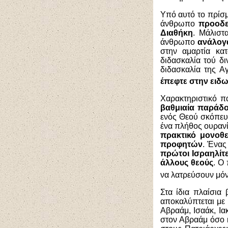
Υπό αυτό το πρίσμ
άνθρωπο
προοδε
Διαθήκη
. Μάλιστ
άνθρωπο
ανάλογα
στην αμαρτία κα
διδασκαλία τού δ
διδασκαλία της Α
έπεφτε στην ειδ
Χαρακτηριστικό π
βαθμιαία παράδο
ενός Θεού σκόπε
ένα πλήθος ουρανί
πρακτικό μονοθ
προφητών
. Ένας
πρώτοι Ισραηλίτε
άλλους θεούς
. Ο
να λατρεύσουν μόν
Στα ίδια πλαίσια
αποκαλύπτεται με 
Αβραάμ, Ισαάκ, Ια
στον Αβραάμ όσο 