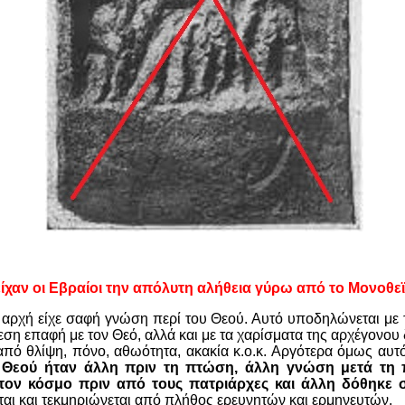
ίχαν οι Εβραίοι την απόλυτη αλήθεια γύρω από το Μονοθε
ρχή είχε σαφή γνώση περί του Θεού. Αυτό υποδηλώνεται με τ
εση επαφή με τον Θεό, αλλά και με τα χαρίσματα της αρχέγονου
από θλίψη, πόνο, αθωότητα, ακακία κ.ο.κ. Αργότερα όμως αυτό
 Θεού ήταν άλλη πριν τη πτώση, άλλη γνώση μετά τη 
τον κόσμο πριν από τους πατριάρχες και άλλη δόθηκε 
ται και τεκμηριώνεται από πλήθος ερευνητών και ερμηνευτών.