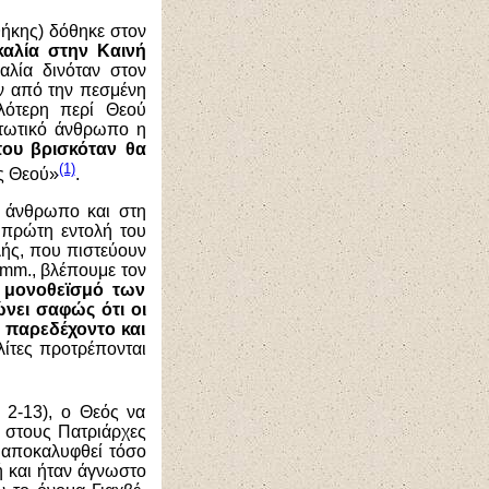
θήκης) δόθηκε στον
καλία στην Καινή
αλία δινόταν στον
ν από την πεσμένη
λότερη περί Θεού
πτωτικό άνθρωπο η
που βρισκόταν θα
(1)
ς Θεού»
.
ό άνθρωπο και στη
 πρώτη εντολή του
λής, που πιστεύουν
omm
., βλέπουμε τον
 μονοθεϊσμό των
νει σαφώς ότι οι
α παρεδέχοντο και
λίτες προτρέπονται
 2-13), ο Θεός να
ι στους Πατριάρχες
ι αποκαλυφθεί τόσο
 και ήταν άγνωστο