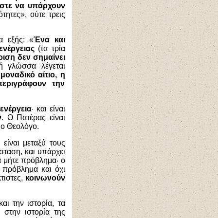
ώστε να υπάρχουν
τητες», ούτε τρεις
α εξής: «
Ένα και
ενέργειας
(τα τρία
ριση δεν σημαίνει
κή γλώσσα λέγεται
μοναδικό αίτιο, η
περιγράφουν την
 ενέργεια
·
και είναι
ν
. Ο Πατέρας είναι
ιο Θεολόγο.
ι είναι μεταξύ τους
σταση, και υπάρχει
α μήτε πρόβλημα·
ο
ι πρόβλημα και όχι
τιστες,
κοινωνούν
ι την ιστορία, τα
 στην ιστορία της