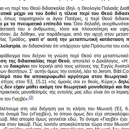
α «η περί του Θεού διδασκαλία (δηλ. η Θεολογία Παλαιάς Δια
υτικά μέχρι να του δοθεί η τέλεια περί του Θεού διδασ
α, όπως παρατηρούν οι άγιοι Πατέρες, η περί Θεού διδασκ
 με το πνευματικό επίπεδό του
. Όσο δηλαδή, ανορθωνότα
τάστασή του ο άνθρωπος, τόσο και πλουσιότερη και υψη
ινόταν. Δε δόθηκε, για παράδειγμα, από την αρχή στον μετα
γίας Τριάδος,
γιατί σ' αυτή την μεταπτωτική κατάσταση 
ωλολατρία
, αν διδασκόταν ότι υπάρχουν τρία Πρόσωπα του ενό
αράδειγμα που δείχνει τη γνώση περί Θεού στο μεταπτωτικ
ση της διδασκαλίας περί Θεού
, αποτελεί ο Δεκάλογος. «Η
υε να
διακρίνει
τον Ισραήλ από τους γείτονες της Εγγύς Ανατο
ων θεοτήτων. Σ' αυτήν όμως την εντολή, λέει το
Jerom
.
Bibl
.
C
εϊσμό που θα αποκορυφωθεί αργότερα στον θεωρητικό
 στίχος στον Έξ. 15.11 «τις όμοιός σοι εν θεοίς, Κύριε;»
δηλώ
ς δεν είχαν μάθει ακόμη τον θεωρητικό μονοθεϊσμό και θ
 πρακτικός μονοθεϊσμός της εντολής μας εδώ είναι ότι οι Ισραη
(2)
ο τον Γιαχβέ».
 βλέπουμε στη νέα διήγηση για τη κλήση του Μωυσή (Έξ. 6.
το όνομά Του («Γιαχβέ»), το όποιο όμως δεν είχε αποκαλύψε
κώβ. Μια απορία όμως γεννιέται εδώ. Το όνομα «Γιαχβέ» έχε
και στον Ιακώβ. Πώς λοιπόν αποκαλύπτεται τώρα στον Μωυσή