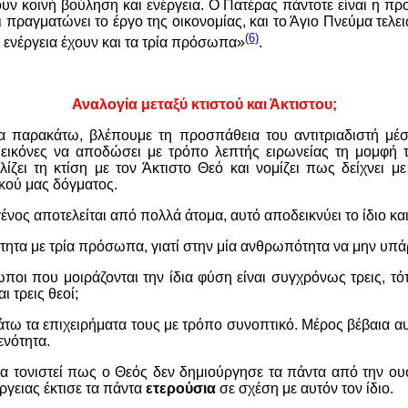
ουν κοινή βούληση και ενέργεια. Ο Πατέρας πάντοτε είναι η προ
 πραγματώνει το έργο της οικονομίας, και το Άγιο Πνεύμα τελει
(6)
 ενέργεια έχουν και τα τρία πρόσωπα»
.
Αναλογία μεταξύ κτιστού και Άκτιστου;
α παρακάτω, βλέπουμε τη προσπάθεια του αντιτριαδιστή μ
 εικόνες να αποδώσει με τρόπο λεπτής ειρωνείας τη μομφή τ
ίζει τη κτίση με τον Άκτιστο Θεό και νομίζει πως δείχνει μ
κού μας δόγματος.
νος αποτελείται από πολλά άτομα, αυτό αποδεικνύει το ίδιο και 
ότητα με τρία πρόσωπα, γιατί στην μία ανθρωπότητα να μην υπά
ποι που μοιράζονται την ίδια φύση είναι συγχρόνως τρεις, τότε
ι τρεις θεοί;
άτω τα επιχειρήματα τους με τρόπο συνοπτικό. Μέρος βέβαια αυ
νότητα.
α τονιστεί πως ο Θεός δεν δημιούργησε τα πάντα από την ου
ργειας έκτισε τα πάντα
ετερούσια
σε σχέση με αυτόν τον ίδιο.