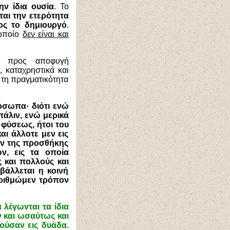
ην ίδια ουσία
. Το
ται την ετερότητα
ος το δημιουργό
.
 οποίο
δεν είναι και
ι, προς αποφυγή
, καταχρηστικά και
 τη πραγματικότητα
ρόσωπα·
διότι ενώ
άλιν, ενώ μερικά
 φύσεως, ήτοι του
αι άλλοτε μεν εις
ίαν της προσθήκης
ν, εις τα οποία
 και πολλούς και
άλλεται η κοινή
αριθμώμεν τρόπον
 λέγωνται τα ίδια
ν και ωσαύτως και
ούσαν εις δυάδα.