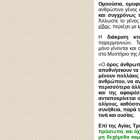
Ομοούσια, ομοφυ
ανθρώπινο γένος
και συγχρόνως 
Άλλωστε το γένος 
είδος
, περιέχει με
Η
διάκριση
κτ
παρερμηνειών.
Τα
μόνο γίνονται και
στο Μυστήριο της 
«Ο
όρος άνθρωπο
αποθνήσκουν τα 
μένουν πολλάκις 
ανθρώπου, να αντ
περισσότερα άλλο
και της αφαιρέ
ανταποκρίνεται 
ολίγους, καθόσ
συνήθεια, παρά 
τινά και ουσίας
.
Επί της Αγίας Τρ
πρόσωπα, και όχι
μη δεχόμεθα καμ