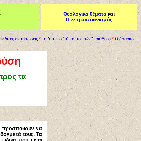
ς
Θεολογικά θέματα
και
Πεντηκοστιανισμός
ριαδικές διατυπώσεις
*
Το "ότι", το "τι" και το "πώς" τού Θεού
*
Ο άσαρκος
φύση
προς τα
ως, προσπαθούν να
 δόγματά τους. Τα
ειδικά που είναι