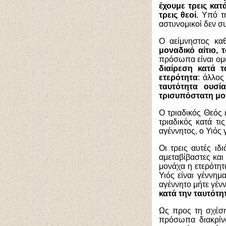
έχουμε τρεις κα
τρεις θεοί
. Υπό τ
αστυνομικοί δεν συ
Ο αείμνηστος κα
μοναδικό αίτιο,
πρόσωπα είναι ομ
διαίρεση κατά τ
ετερότητα
: άλλος
ταυτότητα ουσί
τρισυπόστατη μ
Ο τριαδικός Θεός 
τριαδικός κατά τι
αγέννητος, ο Υιός
Οι τρεις αυτές ιδι
αμεταβίβαστες και
μονάχα η ετερότητ
Υιός είναι γέννημ
αγέννητο μήτε γένν
κατά την ταυτότητ
Ως προς τη σχέση
πρόσωπα διακρίνο