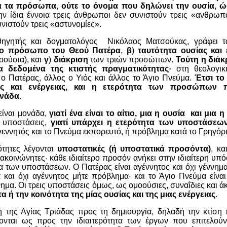
τά τα πρόσωπα, ούτε το όνομα που δηλώνει την ουσία, 
ην ίδια έννοια τρεις άνθρωποι δεν συνιστούν τρεις «ανθρωπό
νιστούν τρεις «αστυνομίες».
θηγητής και δογματολόγος
Νικόλαος Ματσούκας, γράφει τ
 το πρόσωπο του Θεού Πατέρα
,
β
)
ταυτότητα ουσίας και 
οούσια), και
γ
)
διάκριση
των τριών προσώπων.
Τούτη η διάκ
α δεδομένα της κτιστής πραγματικότητας
·
στη θεολογι
 ο Πατέρας, άλλος ο Υιός και άλλος το Άγιο Πνεύμα.
Έτσι το 
ας και ενέργειας, και η ετερότητα των προσώπων 
ονάδα
.
είναι μονάδα,
γιατί ένα είναι το αίτιο, μια η ουσία
και μια η
ς υποστάσεις,
γιατί υπάρχει η ετερότητα των υποστάσεω
 γεννητός και το Πνεύμα εκπορευτό, ή πρόβλημα κατά το Γρηγόρ
ότητες λέγονται
υποστατικές (ή υποστατικά προσόντα)
, κα
 ακοινώνητες
·
κάθε ιδιαίτερο προσόν ανήκει στην ιδιαίτερη υπό
α των υποστάσεων. Ο Πατέρας είναι αγέννητος και όχι γέννημ
α και όχι αγέννητος μήτε πρόβλημα·
και το Άγιο Πνεύμα είνα
ημα. Οι τρεις υποστάσεις όμως, ως ομοούσιες, συναΐδιες και άκ
α ή την κοινότητα της μίας ουσίας και της μιας ενέργειας
.
 της Αγίας Τριάδας προς τη δημιουργία, δηλαδή την κτίση κα
νται ως προς την ιδιαιτερότητα των έργων που επιτελούν