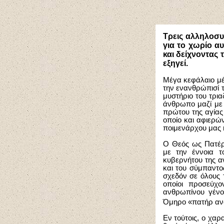
Τρεις αλληλοσυ
για το χωρίο αυ
και δείχνοντας
εξηγεί.
Μέγα κεφάλαιο μ
την ενανθρώπισί τ
μυστήριο του τρι
άνθρωπο μαζί με 
πρώτου της αγίας
οποίο και αφιερώ
ποιμενάρχου μας 
Ο Θεός ως Πατέρ
με την έννοια τ
κυβερνήτου της α
και του σύμπαντο
σχεδόν σε όλους 
οποίοι προσεύχο
ανθρωπίνου γένο
Όμηρο «πατήρ αν
Εν τούτοις, ο χα