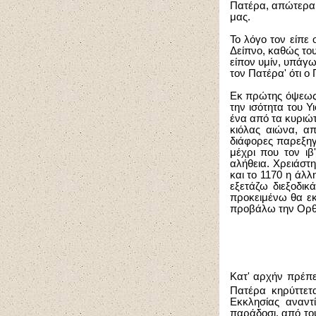
Πατέρα, απώτερα 
μας.
Το λόγο τον είπε 
Δείπνο, καθώς του
είπον υμίν, υπάγω
τον Πατέρα' ότι ο 
Εκ πρώτης όψεως 
την ισότητα του Υ
ένα από τα κυριώ
κιόλας αιώνα, απ
διάφορες παρεξηγ
μέχρι που τον ιβ
αλήθεια. Χρειάστη
και το 1170 η άλλ
εξετάζω διεξοδικ
προκειμένω θα εκ
προβάλω την Ορθό
Κατ' αρχήν πρέπε
Πατέρα κηρύττετ
Εκκλησίας αναντ
παράδοσι, από το