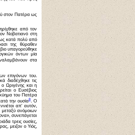
ιού στον Πατέρα ως
ηρίχθηκε από τον
τον Νοβατιανό στη
μως κατά πολύ από
ρασι της θύραθεν
σέβιο υπαγορεύθηκε
ογικών όντων μία
αναλαμβάνουν στα
των επιγόνων του.
κά διαδέχθηκε τις
 ο Ωριγένης και η
ρείται ο Ευσέβιος
οκύημα του Πατέρα
8
κατά την ουσία
. Ο
ννιέται απ' αυτόν,
ο μεταξύ ανόμοιων
ζονα», συνεπάγεται
ιάδα τρεις ουσίες,
ας, μειζον ο Υιός,