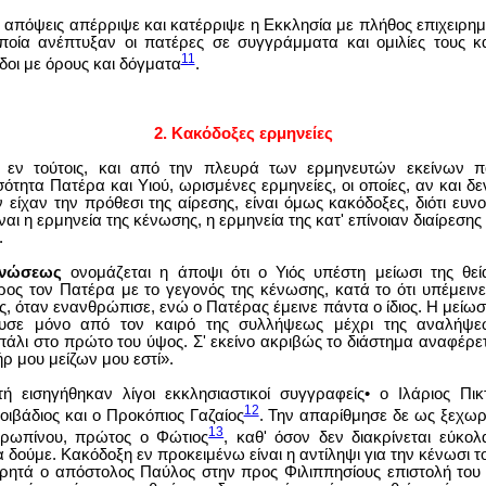
ές απόψεις απέρριψε και κατέρριψε η Εκκλησία με πλήθος επιχειρη
ποία ανέπτυξαν οι πατέρες σε συγγράμματα και ομιλίες τους κ
11
δοι με όρους και δόγματα
.
2. Κακόδοξες ερμηνείες
 εν τούτοις, και από την πλευρά των ερμηνευτών εκείνων 
ότητα Πατέρα και Yιού, ωρισμένες ερμηνείες, οι οποίες, αν και δ
εν είχαν την πρόθεσι της αίρεσης, είναι όμως κακόδοξες, διότι ευν
ναι η ερμηνεία της κένωσης, η ερμηνεία της κατ' επίνοιαν διαίρεσης
.
ενώσεως
ονομάζεται η άποψι ότι ο Υιός υπέστη μείωσι της θεί
ος τον Πατέρα με το γεγονός της κένωσης, κατά το ότι υπέμεινε 
 όταν ενανθρώπισε, ενώ ο Πατέρας έμεινε πάντα ο ίδιος. Η μείωσι
σχυσε μόνο από τον καιρό της συλλήψεως μέχρι της αναλήψε
άλι στο πρώτο του ύψος. Σ' εκείνο ακριβώς το διάστημα αναφέρετα
ήρ μου μείζων μου εστί».
ή εισηγήθηκαν λίγοι εκκλησιαστικοί συγγραφείς• ο Ιλάριος Πικ
12
οιβάδιος και ο Προκόπιος Γαζαίος
. Την απαρίθμησε δε ως ξεχωρι
13
θρωπίνου, πρώτος ο Φώτιος
, καθ' όσον δεν διακρίνεται εύκ
 δούμε. Κακόδοξη εν προκειμένω είναι η αντίληψι για την κένωσι το
 ρητά ο απόστολος Παύλος στην προς Φιλιππησίους επιστολή του (