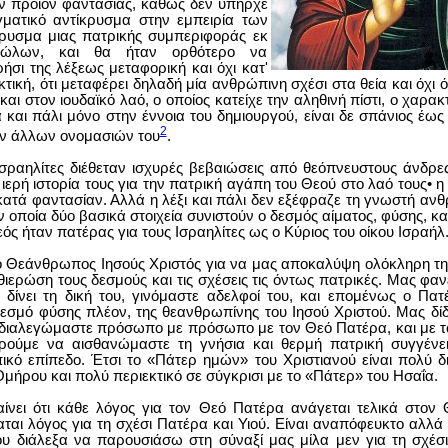
ν προϊόν φαντασίας, καθώς δεν υπήρχε
γματικό αντίκρυσμα στην εμπειρία των
ρυσμα μιας πατρικής συμπεριφοράς εκ
δώλων, και θα ήταν ορθότερο να
ήσι της λέξεως μεταφορική και όχι κατ'
κτική, ότι μεταφέρει δηλαδή μία ανθρώπινη σχέσι στα θεία και όχι ό
 και στον ιουδαϊκό λαό, ο οποίος κατείχε την αληθινή πίστι, ο χαρα
και πάλι μόνο στην έννοια του δημιουργού, είναι δε σπάνιος έω
2
ν άλλων ονομασιών του
.
σραηλίτες διέθεταν ισχυρές βεβαιώσεις από θεόπνευστους άνδρε
 ιερή ιστορία τους για την πατρική αγάπη του Θεού στο λαό τους• η
κατά φαντασίαν. Αλλά η λέξι και πάλι δεν εξέφραζε τη γνωστή ανθ
ν οποία δύο βασικά στοιχεία συνιστούν ο δεσμός αίματος, φύσης, κ
ς ήταν πατέρας για τους Ισραηλίτες ως ο Κύριος του οίκου Ισραήλ
 Θεάνθρωπος Ιησούς Χριστός για να μας αποκαλύψη ολόκληρη τ
ιερώση τους δεσμούς και τις σχέσεις τις όντως πατρικές. Μας φα
 δίνει τη δική του, γινόμαστε αδελφοί του, και επομένως ο Πατέ
εσμό φύσης πλέον, της θεανθρωπίνης του Ιησού Χριστού. Μας δίδ
διαλεγώμαστε πρόσωπο με πρόσωπο με τον Θεό Πατέρα, και με 
ορούμε να αισθανώμαστε τη γνήσια και θερμή πατρική συγγένε
κό επίπεδο. Έτσι το «Πάτερ ημών» του Χριστιανού είναι πολύ δ
μήρου και πολύ περιεκτικό σε σύγκρισι με το «Πάτερ» του Ησαΐα.
ίνει ότι κάθε λόγος για τον Θεό Πατέρα ανάγεται τελικά στο
αται λόγος για τη σχέσι Πατέρα και Υιού. Είναι αναπόφευκτο αλλά
ου διάλεξα να παρουσιάσω στη σύναξί μας μίλα μεν για τη σχέσι