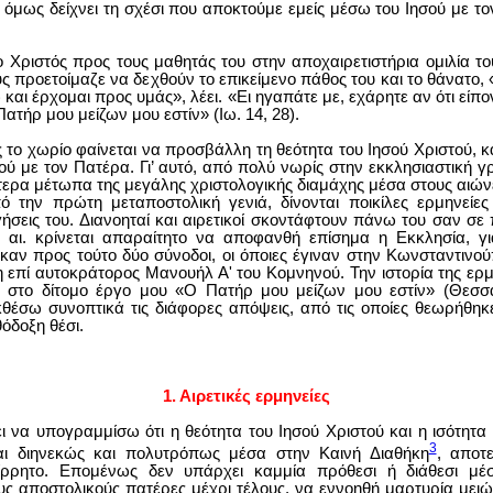
όμως δείχνει τη σχέσι που αποκτούμε εμείς μέσω του Ιησού με το
ο Χριστός προς τους μαθητάς του στην αποχαιρετιστήρια ομιλία τ
ς προετοίμαζε να δεχθούν το επικείμενο πάθος του και το θάνατο,
 και έρχομαι προς υμάς», λέει. «Ει ηγαπάτε με, εχάρητε αν ότι είπ
Πατήρ μου μείζων μου εστίν» (Ιω. 14, 28).
το χωρίο φαίνεται να προσβάλλη τη θεότητα του Ιησού Χριστού, κα
ιού με τον Πατέρα. Γι’ αυτό, από πολύ νωρίς στην εκκλησιαστική 
τερα μέτωπα της μεγάλης χριστολογικής διαμάχης μέσα στους αιώνε
ό την πρώτη μεταποστολική γενιά, δίνονται ποικίλες ερμηνείες
ήσεις του. Διανοηταί και αιρετικοί σκοντάφτουν πάνω του σαν σε
' αι. κρίνεται απαραίτητο να αποφανθή επίσημα η Εκκλησία, 
καν προς τούτο δύο σύνοδοι, οι όποιες έγιναν στην Κωνσταντινού
η επί αυτοκράτορος Μανουήλ Α' του Κομνηνού. Την ιστορία της ερ
ά στο δίτομο έργο μου «Ο Πατήρ μου μείζων μου εστίν» (Θεσσ
θέσω συνοπτικά τις διάφορες απόψεις, από τις οποίες θεωρήθηκε
δοξη θέσι.
1. Αιρετικές ερμηνείες
ι να υπογραμμίσω ότι η θεότητα του Ιησού Χριστού και η ισότητα 
3
αι διηνεκώς και πολυτρόπως μέσα στην Καινή Διαθήκη
, αποτ
ίρρητο. Επομένως δεν υπάρχει καμμία πρόθεσι ή διάθεσι μέ
υς αποστολικούς πατέρες μέχρι τέλους, να εννοηθή μαρτυρία μειώ