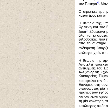
4
τον Πατέρα
. Μόν
Οι αιρετικές ερμη
κατωτέρου και στη
Η θεωρία της υπ
Ωριγένη και τον 
5
Δύσι
. Σύμφωνα μ
όλα τα κτίσματα
φιλοσοφίας, που ε
από το σύστημα 
ενδιάμεση ύπαρξι
νεώτερα χρόνια π
Η θεωρία της άρν
Αποτελεί προέκτα
αντιλήψεις του Ω
Αλεξανδρινή Σχολ
Καισαρείας. Σύμφ
και οφείλει την ύ
Ευνόμιος στη συνέ
υπονοώντας μία χ
πραγμάτων εφ' όσο
ότι δεν είναι ομοο
τη μία ανώτερη απ
κατώτερος από το