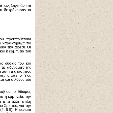
μάτων, λογικών και
αι διετράνωσαν οι
που προϋποθέτουν
εν χαρακτηρίζωνται
οούν την αίρεσι. Οι
 και η ερμηνεία του
ας ουσίας του και
τις αδυναμίες της
 αυτή της ισότητος
ως, οπότε ο Υιός
ι και ο λόγος του
ταβίου, ο Δίδυμος
στή ερμηνεία, την
ολα από άλλη απλή
υ Χριστού, για την
2, 6-9). Η κένωσι