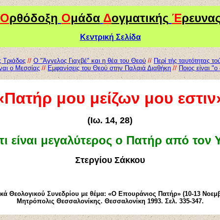
Ο
ρθόδοξη
Ο
μάδα
Δ
ογματικής
Έ
ρευνα
Κεντρική Σελίδα
ς Τριάδος
//
Ο "Άγγελος Γιαχβέ" και η θέα του Θεού
//
Περί τής ταυτότητας τ
ίναι ο Μεσσίας
//
Εμφανίσεις του Θεού στην Παλαιά Διαθήκη
//
Ποιος είναι "
«Π
ατήρ
μου
μείζων
μου εστιν
(Ι
ω.
14, 28)
 τι είναι μεγαλύτερος ο Πατήρ από τον Υ
Στεργίου Σάκκου
κά Θεολογικού Συνεδρίου με θέμα: «Ο Επουράνιος Πατήρ» (10-13 Νοεμβρ
Μητρόπολις Θεσσαλονίκης. Θεσσαλονίκη 1993. Σελ. 335-347.