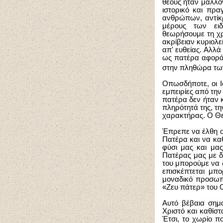
θεούς ήταν μάλλο
ιστορικό και πρα
ανθρώπων, αντίκ
μέρους των ει
θεωρήσουμε τη χρ
ακρίβειαν κυριολε
απ' ευθείας. Αλλά
ως πατέρα αφορά 
στην πληθώρα τω
Οπωσδήποτε, οι Ι
εμπειρίες από την
πατέρα δεν ήταν 
πληρότητά της, τη
χαρακτήρας. Ο Θεό
Έπρεπε να έλθη ο
Πατέρα και να καθ
φύσι μας και μας
Πατέρας μας με δ
του μπορούμε να 
επισκέπτεται μπ
μοναδικό προσωπι
«Ζευ πάτερ» του Ο
Αυτό βέβαια σημα
Χριστό και καθίστ
Έτσι, το χωρίο π