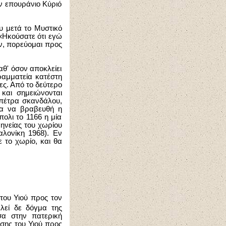
ν επουράνιο Κύριό
ου μετά το Μυστικό
 «Ηκούσατε ότι εγώ
ον, πορεύομαι προς
θ' όσον αποκλείει
γραμματεία κατέστη
ς. Από το δεύτερο
 και σημειώνονται
 πέτρα σκανδάλου,
για να βραβευθή η
πολι το 1166 η μία
μηνείας του χωρίου
αλονίκη 1968). Εν
 το χωρίο, και θα
του Υιού προς τον
ελεί δε δόγμα της
σα στην πατερική
σης του Υιού προς