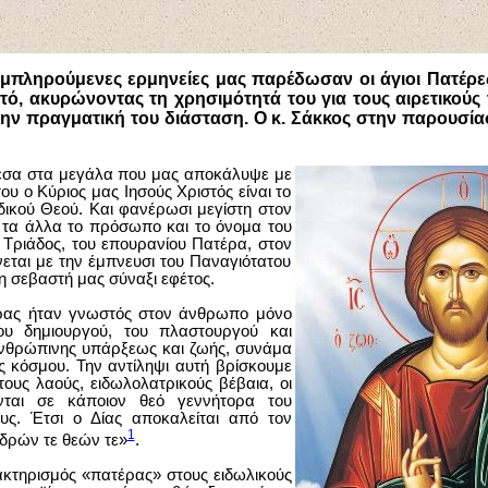
μπληρούμενες ερμηνείες μας παρέδωσαν οι άγιοι Πατέρε
τό, ακυρώνοντας τη χρησιμότητά του για τους αιρετικούς
 την πραγματική του διάσταση. Ο κ. Σάκκος στην παρουσία
έσα στα μεγάλα που μας αποκάλυψε με
ου ο Κύριος μας Ιησούς Χριστός είναι το
αδικού Θεού. Και φανέρωσι μεγίστη στον
τα άλλα το πρόσωπο και το όνομα του
 Τριάδος, του επουρανίου Πατέρα, στον
νεται με την έμπνευσι του Παναγιότατου
η σεβαστή μας σύναξι εφέτος.
ας ήταν γνωστός στον άνθρωπο μόνο
ου δημιουργού, του πλαστουργού και
νθρώπινης υπάρξεως και ζωής, συνάμα
ς κόσμου. Την αντίληψι αυτή βρίσκουμε
τους λαούς, ειδωλολατρικούς βέβαια, οι
νται σε κάποιον θεό γεννήτορα του
υς. Έτσι ο Δίας αποκαλείται από τον
1
δρών τε θεών τε»
.
ρακτηρισμός «πατέρας» στους ειδωλικούς