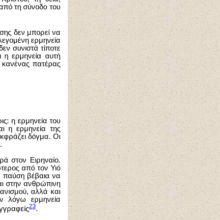
από τη σύνοδο του
ίσης δεν μπορεί να
η λεγομένη ερμηνεία
δεν συνιστά τίποτε
ι η ερμηνεία αυτή
 κανένας πατέρας
ις: η ερμηνεία του
αι η ερμηνεία της
εκφράζει δόγμα. Οι
.
ρά στον Ειρηναίο.
τερος από τον Υιό
α παύση βέβαια να
αι στην ανθρώπινη
ιανισμού, αλλά και
εν λόγω ερμηνεία
23
γγραφείς
.