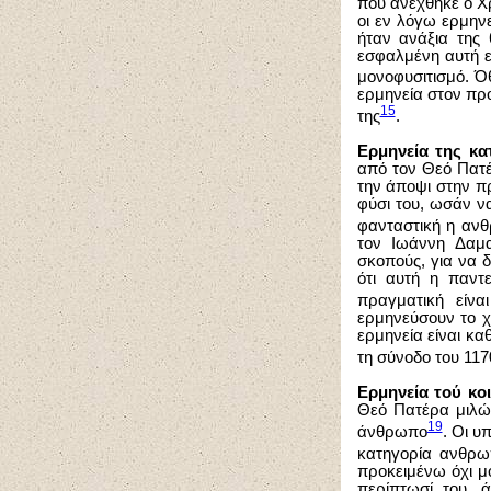
που ανέχθηκε ο Χρ
οι εν λόγω ερμην
ήταν ανάξια της 
εσφαλμένη αυτή ε
μονοφυσιτισμό. Ό
ερμηνεία στον πρ
15
της
.
Ερμηνεία της κατ
από τον Θεό Πατέ
την άποψι στην πρ
φύσι του, ωσάν ν
φανταστική η αν
τον Ιωάννη Δαμα
σκοπούς, για να 
ότι αυτή η παντ
πραγματική είνα
ερμηνεύσουν το χ
ερμηνεία είναι κα
τη σύνοδο του 117
Ερμηνεία τού κ
Θεό Πατέρα μιλών
19
άνθρωπο
. Οι υ
κατηγορία ανθρω
προκειμένω όχι μό
περίπτωσί του, ά