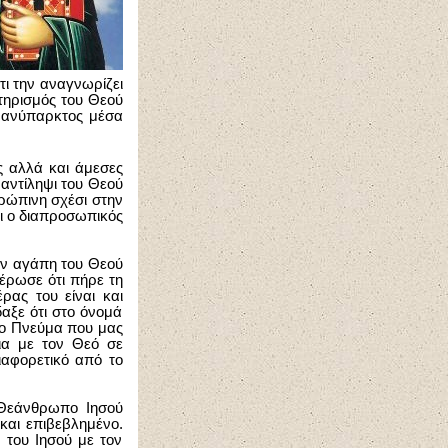
τι την αναγνωρίζει
κτηρισμός του Θεού
ς ανύπαρκτος μέσα
ς αλλά και άμεσες
 αντίληψι του Θεού
ρώπινη σχέσι στην
αι ο διαπροσωπικός
.
ην αγάπη του Θεού
νέρωσε ότι πήρε τη
ρας του είναι και
αξε ότι στο όνομά
το Πνεύμα που μας
ια με τον Θεό σε
ιαφορετικό από το
ν Θεάνθρωπο Ιησού
 και επιβεβλημένο.
 του Ιησού με τον