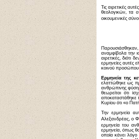
Τις αιρετικές αυτ
θεολογικών, τα ο
οικουμενικές σύνο
Παρουσιάσθηκαν,
αναμφίβολα την ισ
αιρετικές, διότι δ
ερμηνείες αυτές εί
κοινού προσώπου
Ερμηνεία της κ
ελαττώθηκε ως πρ
ανθρώπινης φύσης,
θεωρείται ότι ί
αποκαταστάθηκε π
Κυρίου ότι «ο Πατ
Την ερμηνεία αυτ
Αλεξανδρέας, ο Φ
ερμηνεία του αν
ερμηνεία, όπως θα
οποία κάνει λόγο