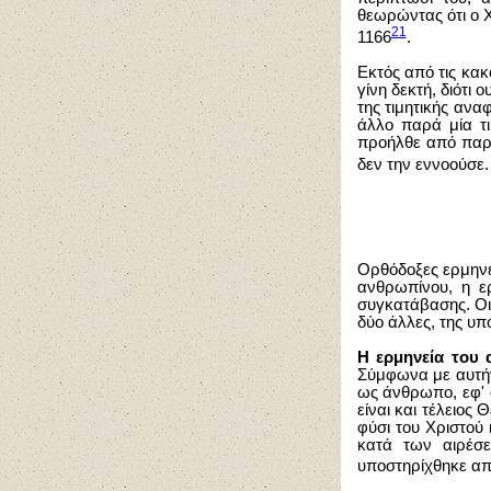
θεωρώντας ότι ο 
21
1166
.
Εκτός από τις κακ
γίνη δεκτή, διότι 
της τιμητικής ανα
άλλο παρά μία τι
προήλθε από παρ
δεν την εννοούσε
Ορθόδοξες ερμηνεί
ανθρωπίνου, η ερ
συγκατάβασης. Οι 
δύο άλλες, της υπ
Η ερμηνεία του
Σύμφωνα με αυτήν
ως άνθρωπο, εφ' 
είναι και τέλειο
φύσι του Χριστού 
κατά των αιρέσε
υποστηρίχθηκε απ