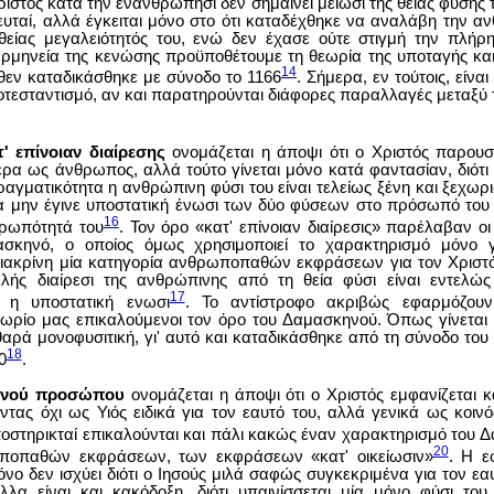
ιστός κατά την ενανθρώπησι δεν σημαίνει μείωσι της θείας φύσης
ευταί, αλλά έγκειται μόνο στο ότι καταδέχθηκε να αναλάβη την α
θείας μεγαλειότητός του, ενώ δεν έχασε ούτε στιγμή την πλήρ
ρμηνεία της κενώσης προϋποθέτουμε τη θεωρία της υποταγής κα
14
θεν καταδικάσθηκε με σύνοδο το 1166
. Σήμερα, εν τούτοις, είνα
οτεσταντισμό, αν και παρατηρούνται διάφορες παραλλαγές μεταξύ
' επίνοιαν διαίρεσης
ονομάζεται η άποψι ότι ο Χριστός παρουσ
ρα ως άνθρωπος, αλλά τούτο γίνεται μόνο κατά φαντασίαν, διότ
αγματικότητα η ανθρώπινη φύσι του είναι τελείως ξένη και ξεχωρ
α μην έγινε υποστατική ένωσι των δύο φύσεων στο πρόσωπό του 
16
θρωπότητά του
. Τον όρο «κατ' επίνοιαν διαίρεσις» παρέλαβαν ο
σκηνό, ο οποίος όμως χρησιμοποιεί το χαρακτηρισμό μόνο γ
διακρίνη μία κατηγορία ανθρωποπαθών εκφράσεων για τον Χριστό
ελής διαίρεσι της ανθρώπινης από τη θεία φύσι είναι εντελώς
17
ι η υποστατική ενωσι
. Το αντίστροφο ακριβώς εφαρμόζουν
ωρίο μας επικαλούμενοι τον όρο του Δαμασκηνού. Όπως γίνεται 
θαρά μονοφυσιτική, γι' αυτό και καταδικάσθηκε από τη σύνοδο του
18
0
.
οινού προσώπου
ονομάζεται η άποψι ότι ο Χριστός εμφανίζεται 
τας όχι ως Υιός ειδικά για τον εαυτό του, αλλά γενικά ως κοινό
ποστηρικταί επικαλούνται και πάλι κακώς έναν χαρακτηρισμό του 
20
ποπαθών εκφράσεων, των εκφράσεων «κατ' οικείωσιν»
. Η ε
νο δεν ισχύει διότι ο Ιησούς μιλά σαφώς συγκεκριμένα για τον εαυ
λλα είναι και κακόδοξη, διότι υπαινίσσεται μία μόνο φύσι του 