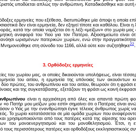
Χριστός υποδύεται απλώς την ανθρώπινη. Καταδικάσθηκε και αυτή 
όδοξες ερμηνείες που εξέθεσα, διατυπώθηκε μία άποψι η οποία επ
ουσιαστικά δεν είναι ερμηνεία, δεν εξηγεί τίποτε και καθόλου. Είναι 
φοράς, κατά την οποία νομίζεται ότι η λέξι «μείζων» στο χωρίο μας 
μητική αναφορά του Υιού για τον Πατέρα. Αξιοσημείωτο είναι ότ
ανόησι ωρισμένων πατερικών χωρίων, ενώ στην πραγματικότητα
22
. Μνημονεύθηκε στη σύνοδο του 1166, αλλά ούτε καν συζητήθηκε
.
3. Ορθόδοξες ερμηνείες
ες του χωρίου μας, οι οποίες δικαιούνται υπολήψεως, είναι τέσσερ
μηνεία του αιτίου, η ερμηνεία της υπόνοιας των ακουόντων κ
δύο πρώτες, του ανθρωπίνου και του αιτίου, θεωρούν ότι η φράσι 
όνοιας και της συγκατάβασης, εξετάζουν τη φράσι ως κοινή έκφρασι
 ανθρωπίνου
είναι η αρχαιότερη από όλες και απαντά πρώτη φο
 «ο Πατήρ μου μείζων μου εστί» σημαίνει ότι ο Πατέρας είναι ανώ
όσον ο Υιός με την ενανθρώπησι έγινε τέλειος άνθρωπος χωρίς ν
ς Θεός. Το χωρίο κατατάσσεται σε μία ομάδα χωρίων που αναφέροντ
και χρησιμοποιούνται από τους πατέρες κατά της αίρεσης του αρε
ων του μονοενεργητισμού και του μονοθελητισμού. Έτσι, η 
ό τους περισσότερους πατέρες και ορθοδόξους εκκλησιαστικούς συ