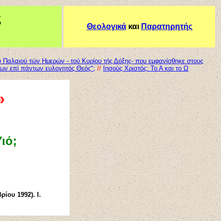
ς
Θεολογικά
και
Παρατηρητής
ού Παλαιού τών Ημερών - τού Κυρίου τής Δόξης- που εμφανίσθηκε στους
ο ων επί πάντων ευλογητός Θεός";
//
Ιησούς Χριστός: Το Α και το Ω
»
ιό;
ίου 1992). Ι.