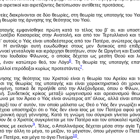
ο αιρετικοί και αιρετίζοντες διετύπωσαν αντίθετες προτάσεις.
νείες διακρίνονται σε δύο θεωρίες, στη θεωρία της υποταγής του Υ
 θεωρία της άρνησης της θεότητος του Υιού.
οταγής εμφανίσθηκε πρώτη κατά το τέλος του β' αι. και υποστ
Ευσέβιο Καισαρείας στην Ανατολή, και από τον Τερτυλλιανό και 
' αυτούς ο Υιός είναι υποδεέστερος από τον Πατέρα, ανώτερος ό
. Η αντίληψι αυτή ευωδώθηκε στους μεν δυτικούς από επίδ
ννοεί γενεαλογία και ιεράρχησι θεοτήτων, στον δε Ωριγένη και Ευ
του Ιουδαίου Φίλωνος, ο οποίος δέχεται ως μεσίτη Θεού και λ
6
, έναν κατώτερο θεό, τον Λόγο
. Τη θεωρία της υποταγής επ
7
ολλοί ετερόδοξοι κυρίως προτεστάντες
.
ησης της θεότητος του Χριστού είναι η θεωρία του Αρείου και 
σι της θεωρίας της υποταγής και είναι χαρακτηριστικό ότι χρονι
ριγένη, τοπικά δε προήλθε από την Αλεξάνδρεια, όπου ο Φίλων,
ή. Συνδετικός κρίκος μεταξύ ωριγενισμού και αρειανισμού θεω
ωνα με τον Άρειο ο Υιός είναι ανώτερος απ’ όλους, αλλά είναι απ
παρξί του σ' αυτόν, τον οποίο μάλιστα ως Θεό ο Υιός δεν γνωρίζει 
χεια υποστηρίζει ότι ο Υιός δεν είναι ίσος με τον Πατέρα αφού γε
ρονική αρχή γέννησης. Κατά τη γνώμη του σύγκρισι γίνεται μόν
ν δε ο Χριστός συγκρίνεται με τον Πατέρα και τον αποκαλεί «μεί
9
ύσιος με εκείνον
. Τέλος, ο Απολλινάριος δέχεται μέσα στην αγία Τρ
ό την άλλη το μέγα, το μείζον, το μέγιστον, όπου μέγιστον ο Πατέρ
10
ν Πατέρα, και μέγα το άγιο Πνεύμα
.