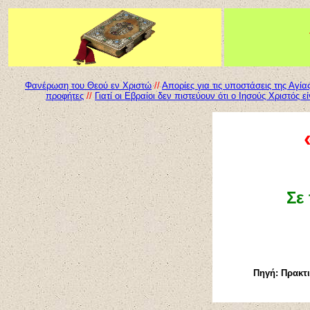
Φανέρωση του Θεού εν Χριστώ
//
Απορίες για τις υποστάσεις της Αγία
προφήτες
//
Γιατί οι Εβραίοι δεν πιστεύουν ότι ο Ιησούς Χριστός ε
Σε
Πηγή:
Πρακτι