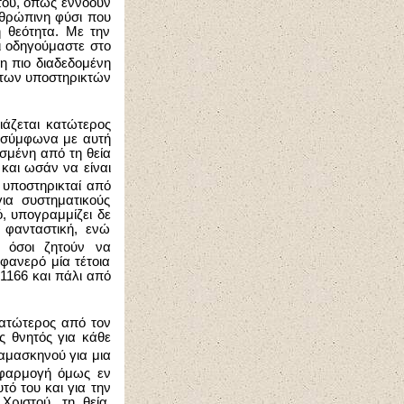
 του, όπως εννοούν
νθρώπινη φύσι που
η θεότητα. Με την
ι οδηγούμαστε στο
ι η πιο διαδεδομένη
 των υποστηρικτών
ιάζεται κατώτερος
ι σύμφωνα με αυτή
ισμένη από τη θεία
και ωσάν να είναι
ι υποστηρικταί από
ια συστηματικούς
, υπογραμμίζει δε
 φανταστική, ενώ
 όσοι ζητούν να
φανερό μία τέτοια
 1166 και πάλι από
κατώτερος από τον
ς θνητός για κάθε
Δαμασκηνού για μια
φαρμογή όμως εν
τό του και για την
Χριστού, τη θεία,