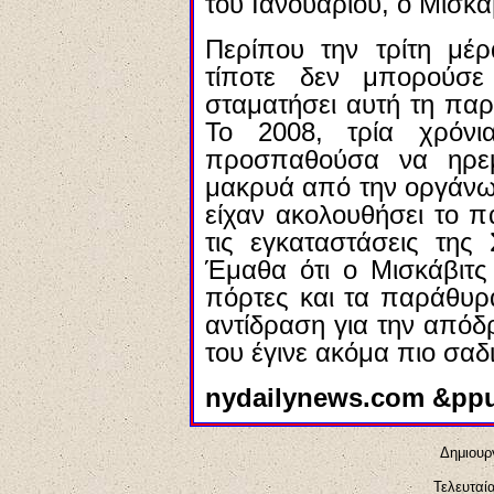
του Ιανουαρίου, ο Μισκά
Περίπου την τρίτη μέ
τίποτε δεν μπορούσ
σταματήσει αυτή τη πα
Το 2008, τρία χρόν
προσπαθούσα να ηρε
μακρυά από την οργάνω
είχαν ακολουθήσει το π
τις εγκαταστάσεις της
Έμαθα ότι ο Μισκάβιτς
πόρτες και τα παράθυρ
αντίδραση για την απόδ
του έγινε ακόμα πιο σαδ
nydailynews.com &ppu
Δημιουργ
Τελευταί