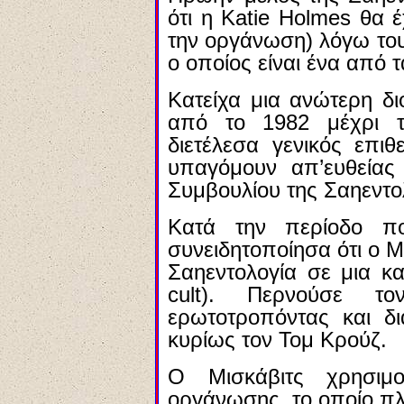
ότι η Katie Holmes θα 
την οργάνωση) λόγω του
ο οποίος είναι ένα από 
Κατείχα μια ανώτερη δι
από το 1982 μέχρι τ
διετέλεσα γενικός επι
υπαγόμουν απ’ευθείας 
Συμβουλίου της Σαηεντολ
Κατά την περίοδο π
συνειδητοποίησα ότι ο Μ
Σαηεντολογία σε μια κα
cult). Περνούσε τ
ερωτοτροπόντας και δι
κυρίως τον Τομ Κρούζ.
Ο Μισκάβιτς χρησιμ
οργάνωσης, το οποίο πλ