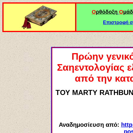
Ο
ρθόδοξη
Ο
μάδ
Επιστροφή σ
Πρώην γενικό
Σαηεντολογίας ε
από την κατ
ΤΟΥ
MARTY RATHBUN
Αναδημοσίευση από:
http
po