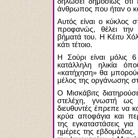
δηλώσει δημοσίως ότι 
άνθρωπος που ήταν ο κ
Αυτός είναι ο κύκλος σ
προφανώς, θέλει την
βήματά του. Η Κέιτυ Χόλ
κάτι τέτοιο.
Η Σούρι είναι μόλις 6
κατάλληλη ηλικία όπο
«κατήχηση» θα μπορούσε
μέλος της οργάνωσης στ
Ο Μισκάβιτς διατηρούσε
στελέχη, γνωστή ως
διευθυντές έπρεπε να κ
κρύα αποφάγια και περ
της εγκαταστάσεις για
ημέρες της εβδομάδας, 