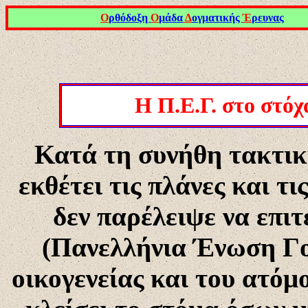
Ο
ρθόδοξη
Ο
μάδα
Δ
ογματικής
Έ
ρευνας
Η Π.Ε.Γ. στο στόχ
Κατά τη συνήθη τακτική
εκθέτει τις πλάνες και τι
δεν παρέλειψε να επιτ
(Πανελλήνια Ένωση Γο
οικογενείας και του ατόμο