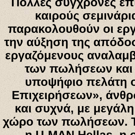
Πολλές σύγχρονες επ
καιρούς σεμινάρ
παρακολουθούν οι εργ
την αύξηση της απόδοσ
εργαζόμενους αναλαμβ
των πωλήσεων και 
υποψήφιο πελάτη ο
Επιχειρήσεων», άνθρ
και συχνά, με μεγάλ
χώρο των πωλήσεων. Τέ
η
U
-
MAN Hellas
, η