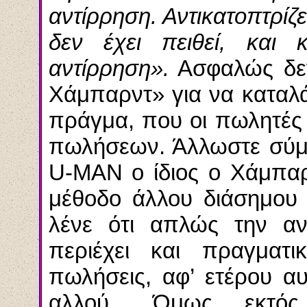
αντίρρηση. Αντικατοπτρίζ
δεν έχει πειθεί, και 
αντίρρηση».
Ασφαλώς δεν 
Χάμπαρντ» για να καταλά
πράγμα, που οι πωλητές
πωλήσεων. Άλλωστε σύμ
U
-
MAN
ο ίδιος ο Χάμπαρ
μέθοδο άλλου διάσημου 
λένε ότι απλώς την α
περιέχει και πραγματι
πωλήσεις, αφ’ ετέρου α
αλλού... Όμως, εκτ