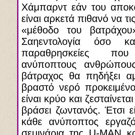
Χάμπαρντ εάν του αποκ
είναι αρκετά πιθανό να τις
«μέθοδο του βατράχου
Σαηεντολογία όσο κ
παραθρησκείες που
ανύποπτους ανθρώπους
βάτραχος θα πηδήξει α
βραστό νερό προκειμένο
είναι κρύο και ζεσταίνεται
βράσει ζωντανός. Έτσι ε
κάθε ανύποπτος εργαζό
σεμινάρια της
U
-
MAN
κα