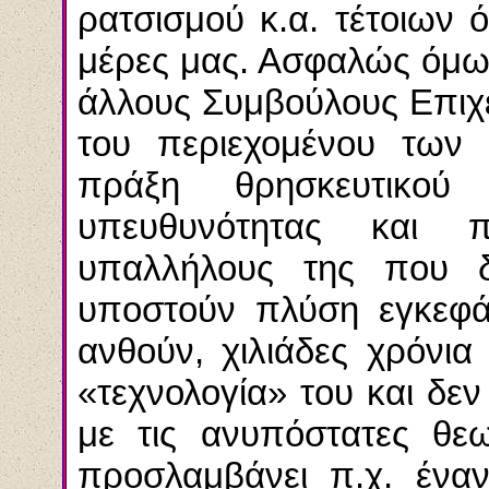
ρατσισμού κ.α. τέτοιων 
μέρες μας. Ασφαλώς όμως,
άλλους Συμβούλους Επιχ
του περιεχομένου των 
πράξη θρησκευτικού
υπευθυνότητας και π
υπαλλήλους της που 
υποστούν πλύση εγκεφά
ανθούν, χιλιάδες χρόνι
«τεχνολογία» του και δε
με τις ανυπόστατες θεω
προσλαμβάνει π.χ. ένα