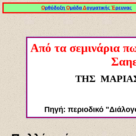
Ο
ρθόδοξη
Ο
μάδα
Δ
ογματικής
Έ
ρευνας
Α
πό τα σεμινάρια π
Σαηε
ΤΗΣ
ΜΑΡΙΑ
Πηγή: περιοδικό "Διάλογος