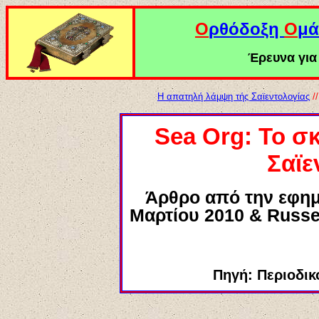
Ο
ρθόδοξη
Ο
μά
Έρευνα για 
Η απατηλή λάμψη τής Σαϊεντολογίας
/
Sea Org:
Το σ
Σαϊε
Άρθρο από την εφημ
Μαρτίου
2010 & Russel
Πηγή: Περιοδικ