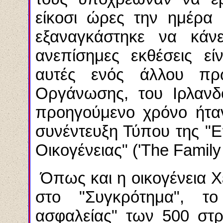
είκοσι ώρες την ημέρα
εξαναγκάστηκε να κάν
ανεπίσημες εκθέσεις εί
αυτές ενός άλλου πρ
Οργάνωσης, του Ιρλανδ
προηγούμενο χρόνο ήταν
συνέντευξη Τύπου της "Ε
Οικογένειας" ('The Family 
Όπως και η οικογένεια Χ
στο "Συγκρότημα", το
ασφαλείας" των 500 στ