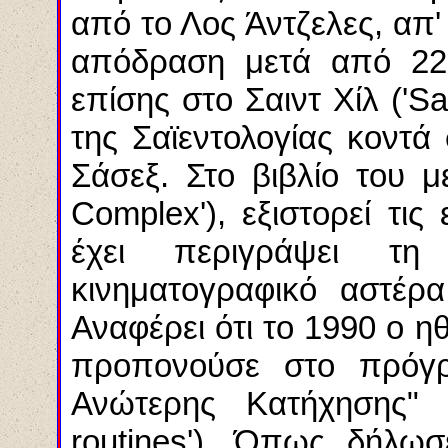
από το Λος Άντζελες, απ'
απόδραση μετά από 22 
επίσης στο Σαιντ Χίλ ('Sai
της Σαϊεντολογίας κοντά
Σάσεξ. Στο βιβλίο του μ
Complex'), εξιστορεί τι
έχει περιγράψει τ
κινηματογραφικό αστέρα
Αναφέρει ότι το 1990 ο η
προπονούσε στο πρόγρ
Ανώτερης Κατήχησης" ('
routines'). Όπως δήλωσ