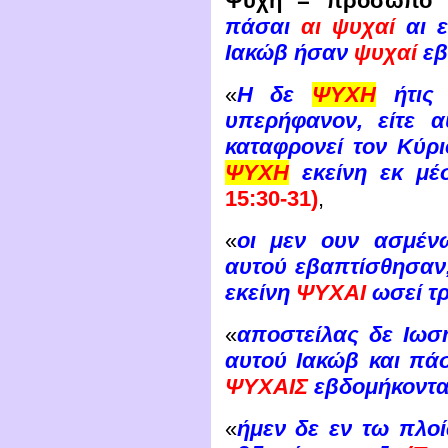
Ψυχή = πρόσωπο 
πάσαι
αι ψυχαί
αι ε
Ιακώβ ήσαν
ψυχαί
εβ
«
Η δε
ΨΥΧΗ
ήτις 
υπερήφανον, είτε α
καταφρονεί τον Κύρι
ΨΥΧΗ
εκείνη εκ μ
15:30-31)
,
«
οι μεν ουν ασμέν
αυτού εβαπτίσθησαν
εκείνη
ΨΥΧΑΙ
ωσεί τρ
«
αποστείλας δε Ιωσ
αυτού Ιακώβ και πά
ΨΥΧΑΙΣ
εβδομήκοντα
«
ήμεν δε εν τω πλο