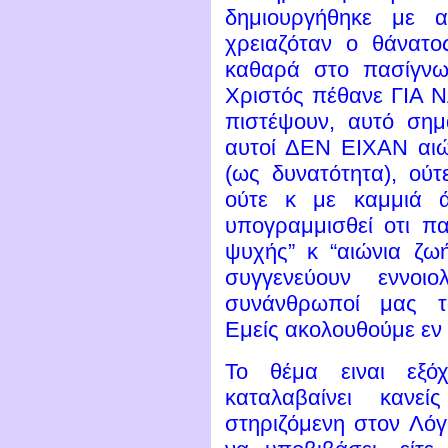
δημιουργήθηκε με 
χρειαζόταν ο θάνατο
καθαρά στο πασίγνω
Χριστός πέθανε ΓΙΑ 
πιστέψουν, αυτό σημ
αυτοί ΔΕΝ ΕΙΧΑΝ αιώ
(ως δυνατότητα), ούτ
ούτε κ με καμμιά ά
υπογραμμισθεί οτι π
ψυχής” κ “αιώνια ζωή
συγγενεύουν εννοι
συνάνθρωποί μας το
Εμείς ακολουθούμε εν μ
Το θέμα ειναι εξό
καταλαβαίνει καν
στηριζόμενη στον Λόγο