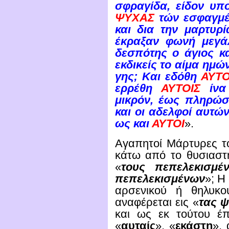
σφραγίδα, είδον υπ
ΨΥΧΑΣ
τών εσφαγμέ
και δια την μαρτυρί
έκραξαν φωνή μεγ
δεσπότης ο άγιος κα
εκδικείς το αίμα ημώ
γης; Και εδόθη
ΑΥΤΟ
ερρέθη
ΑΥΤΟΙΣ
ίνα 
μικρόν, έως πληρώσ
και οι αδελφοί αυτώ
ως και
ΑΥΤΟΙ
».
Αγαπητοί Μάρτυρες το
κάτω από το θυσιαστ
«
τους πεπελεκισμέ
πεπελεκισμένων
»; Η
αρσενικού ή θηλυκο
αναφέρεται εις «
τας 
και ως εκ τούτου έ
«
αυταίς
», «
εκάστη
», 