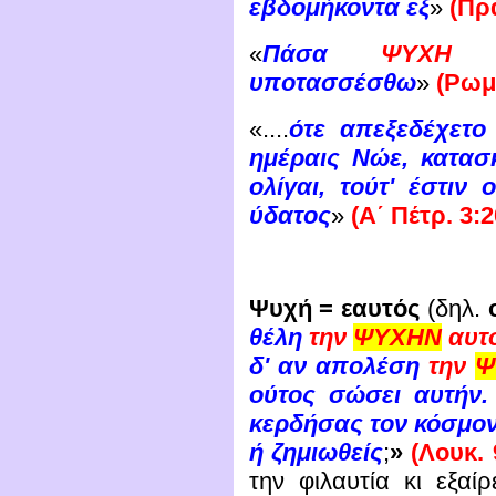
εβδομήκοντα εξ
»
(Πρά
«
Πάσα
ΨΥΧΗ
εξ
υποτασσέσθω
»
(Ρωμ.
«....
ότε απεξεδέχετο
ημέραις Νώε, κατασ
ολίγαι, τούτ' έστιν
ύδατος
»
(Α΄ Πέτρ. 3:2
Ψυχή = εαυτός
(δηλ.
θέλη
την
ΨΥΧΗΝ
αυτ
δ' αν απολέση
την
Ψ
ούτος σώσει αυτήν.
κερδήσας τον κόσμον
ή ζημιωθείς
;
»
(Λουκ. 
την φιλαυτία κι εξαί