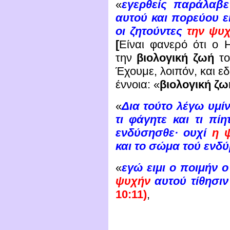
«
εγερθείς παράλαβε
αυτού και πορεύου ε
οι ζητούντες
την ψυ
[
Είναι φανερό ότι ο 
την
βιολογική ζωή
το
Έχουμε, λοιπόν, και εδ
έννοια: «
βιολογική ζω
«
Δια τούτο λέγω υμί
τι φάγητε και τι πί
ενδύσησθε· ουχί
η 
και το σώμα τού ενδύ
«
εγώ ειμι ο ποιμήν 
ψυχήν
αυτού τίθησι
10:11)
,