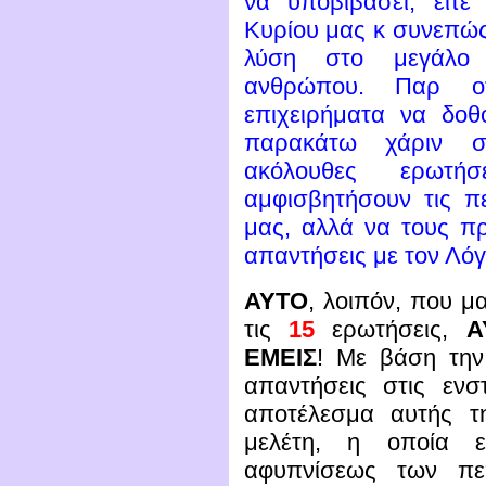
να υποβιβάσει, είτ
Κυρίου μας κ συνεπώς 
λύση στο μεγάλο
ανθρώπου. Παρ ο
επιχειρήματα να δοθ
παρακάτω χάριν συ
ακόλουθες ερωτή
αμφισβητήσουν τις 
μας, αλλά να τους π
απαντήσεις με τον Λόγ
ΑΥΤΟ
, λοιπόν, που μ
τις
15
ερωτήσεις,
Α
ΕΜΕΙΣ
! Με βάση την
απαντήσεις στις ενσ
αποτέλεσμα αυτής τ
μελέτη, η οποία ευ
αφυπνίσεως των πε