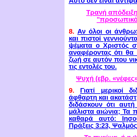
Αυτό δεν είναι αντιφα
Τρανή απόδειξη 
"προσωπικό
8.
Αν όλοι οι άνθρωπ
και πιστοί γεννιούντ
ψέματα ο Χριστός σ
αναφέροντας ότι θα 
ζωή σε αυτόν που νικ
τις εντολές του.
Ψυχή (εβρ. «νέφες
9.
Γιατί μερικοί δ
άφθαρτη και ακατάσ
διδάσκουν ότι αυτή
μάλιστα αιώνια; Τα 
καθαρά αυτό: Ιησο
Πράξεις 3:23, Ψαλμός