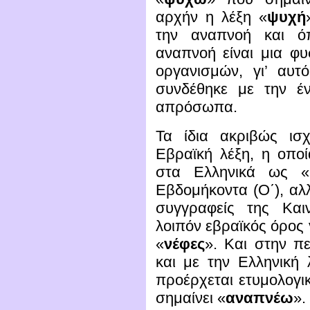
αρχήν η λέξη «
ψυχή
την αναπνοή και όπ
αναπνοή είναι μια φυ
οργανισμών, γι’ αυτ
συνδέθηκε με την έν
απρόσωπα.
Τα ίδια ακριβώς ισχ
Εβραϊκή λέξη, η οπο
στα Ελληνικά ως 
Εβδομήκοντα (Ο΄), αλ
συγγραφείς της Και
λοιπόν εβραϊκός όρος γ
«
νέφες
». Και στην π
και με την Ελληνική 
προέρχεται ετυμολογι
σημαίνει «
αναπνέω
».