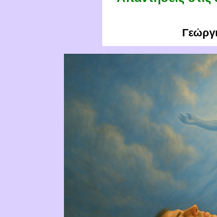
Γεώργι