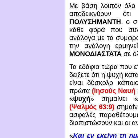
Με βάση λοιπόν όλα
αποδεικνύουν ό
ΠΟΛΥΣΗΜΑΝΤΗ
, ο σ
κάθε φορά που συνα
ανάλογα με τα συμφραζ
την ανάλογη ερμηνε
ΜΟΝΟΔΙΑΣΤΑΤΑ
σε όλ
Τα εδάφια τώρα που ε
δείξετε ότι η ψυχή κατ
είναι δύσκολο κάποι
πρώτα
(Ιησούς Ναυή 1
«
ψυχή
» σημαίνει 
(Ψαλμός 63:9)
σημαίν
ασφαλές παραθέτουμ
διαπιστώσουν και οι α
«
Και εν εκείνη τη η