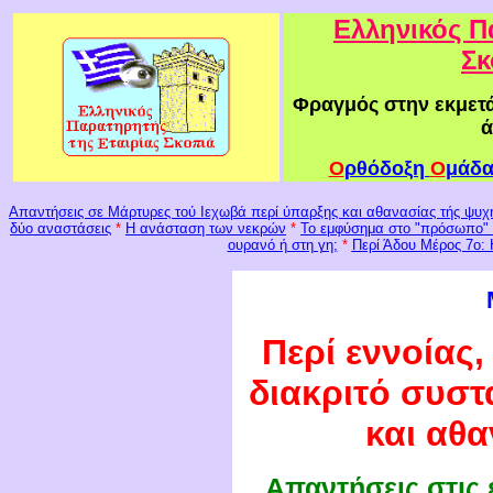
Ελληνικός Π
Σκ
Φραγμός στην εκμετά
Ο
ρθόδοξη
Ο
μάδ
Απαντήσεις σε Μάρτυρες τού Ιεχωβά περί ύπαρξης και αθανασίας τής ψυχ
δύο αναστάσεις
*
Η ανάσταση των νεκρών
*
Το εμφύσημα στο "πρόσωπο" 
ουρανό ή στη γη;
*
Περί Άδου Μέρος 7ο: 
Περί εννοίας
διακριτό συστ
και αθ
Απαντήσεις στις