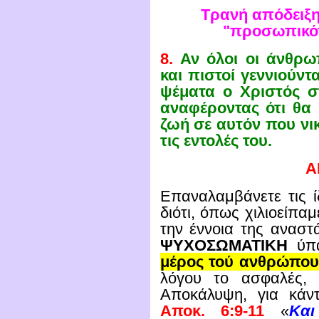
Τρανή
απόδειξη 
"προσωπικό
8.
Αν όλοι οι άνθρωπ
και πιστοί γεννιούντ
ψέματα ο Χριστός σ
αναφέροντας ότι θα 
ζωή σε αυτόν που νικ
τις εντολές του.
Α
Επαναλαμβάνετε τις ίδ
διότι, όπως χιλιοείπαμ
την έννοια της αναστ
ΨΥΧΟΣΩΜΑΤΙΚΗ
ύπ
μέρος τού ανθρώπο
λόγου το ασφαλές, 
Αποκάλυψη, για κάν
Αποκ. 6:9-11
«
Και