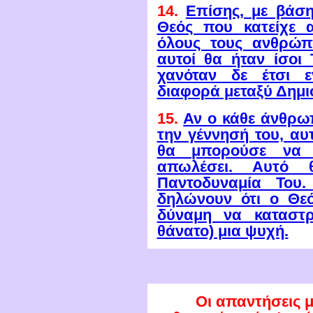
14.
Επίσης, με βάση
Θεός που κατείχε α
όλους τους ανθρώπ
αυτοί θα ήταν ίσοι
χανόταν δε έτσι ε
διαφορά μεταξύ Δημι
15.
Αν ο κάθε άνθρω
την γέννησή του, αυ
θα μπορούσε να 
απωλέσει. Αυτό 
Παντοδυναμία Το
δηλώνουν ότι ο Θεό
δύναμη να καταστρ
θάνατο) μια ψυχή.
Οι απαντήσεις μα