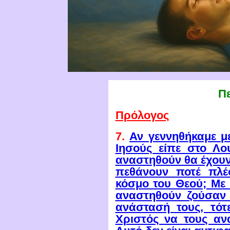
Π
Πρόλογος
7.
Αν γεννηθήκαμε με
Ιησούς είπε στο Λο
αναστηθούν θα έχουν 
πεθάνουν ποτέ πλέ
κόσμο του Θεού; Με 
αναστηθούν ζούσαν
ανάστασή τους, τότ
Χριστός να τους αν