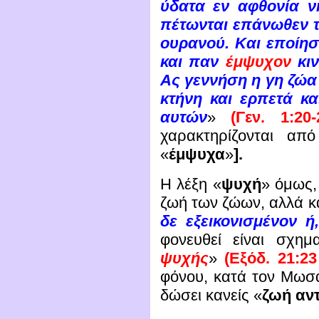
ύδατα εν αφθονία 
πέτωνται επάνωθεν τ
ουρανού.
Και εποίησ
και παν
έμψυχον
κιν
Ας γεννήση η γη ζώ
κτήνη και ερπετά κα
αυτών
»
(Γεν. 1:2
χαρακτηρίζονται από
«
έμψυχα
»
].
Η λέξη «
ψυχή
» όμως,
ζωή των ζώων, αλλά κα
δε εξεικονισμένον 
φονευθεί είναι σχημ
ψυχής
»
(Εξόδ. 21:2
φόνου, κατά τον Μωσα
δώσει κανείς «
ζωή αντ