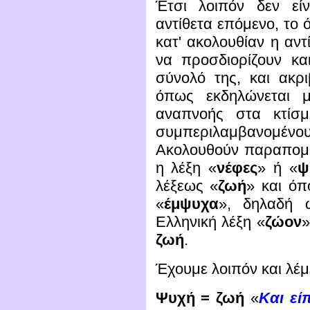
Έτσι λοιπόν δεν εί
αντίθετα επόμενο, το 
κατ' ακολουθίαν η αντ
να προσδιορίζουν κα
σύνολό της, και ακρι
όπως εκδηλώνεται μ
αναπνοής στα κτίσμ
συμπεριλαμβανομένο
Ακολουθούν παραπομ
η λέξη «
νέφες
» ή «
ψ
λέξεως «
ζωή
» και όπ
«
έμψυχα
», δηλαδή 
Ελληνική λέξη «
ζώον
»
ζωή
.
Έχουμε λοιπόν και λέμ
Ψυχή = ζωή
«
Και εί