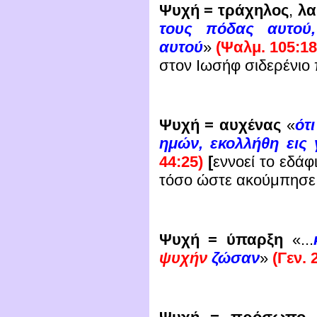
Ψυχή = τράχηλος
,
λα
τους πόδας αυτού
αυτού
»
(Ψαλμ. 105:1
στον Ιωσήφ σιδερένιο 
Ψυχή = αυχένας
«
ότ
ημών, εκολλήθη εις
44:25)
[
εννοεί το εδάφ
τόσο ώστε ακούμπησε
Ψυχή = ύπαρξη
«...
ψυχήν
ζώσαν
»
(Γεν. 