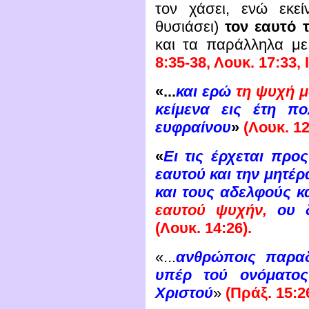
τον χάσει, ενώ εκε
θυσιάσει)
τον εαυτό 
και τα παράλληλα μ
8:35-38, Λουκ. 17:33, 
«...
και ερώ
τη
ψυχή μ
κείμενα εις έτη πο
ευφραίνου
»
(Λουκ. 12
«
Ει τις έρχεται προ
εαυτού και την μητέρα
και τους αδελφούς κα
εαυτού ψυχήν,
ου δ
(Λουκ. 14:26).
«...
ανθρώποις παρα
υπέρ τού ονόματο
Χριστού
»
(Πράξ. 15:2