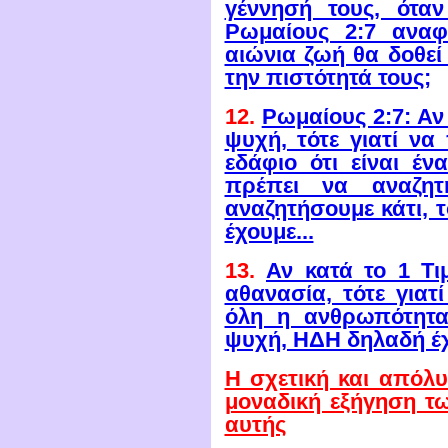
γέννησή τους, ότα
Ρωμαίους 2:7 αναφ
αιώνια ζωή θα δοθεί
την πιστότητά τους;
12.
Ρωμαίους 2:7: Αν
ψυχή, τότε γιατί να
εδάφιο ότι είναι έ
πρέπει να αναζη
αναζητήσουμε κάτι, τ
έχουμε...
13.
Αν κατά το 1 Τι
αθανασία, τότε γιατ
όλη η ανθρωπότητα
ψυχή, ΗΔΗ δηλαδή έ
Η σχετική και απόλ
μοναδική εξήγηση τ
αυτής