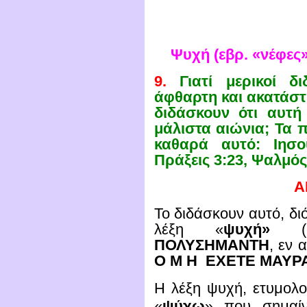
Ψυχή
(εβρ. «νέφες
9.
Γιατί μερικοί δ
άφθαρτη και ακατάσ
διδάσκουν ότι αυτή
μάλιστα αιώνια; Τα 
καθαρά αυτό: Ιησο
Πράξεις 3:23, Ψαλμός
Α
Το διδάσκουν αυτό, δι
λέξη «
ψυχή»
(Ε
ΠΟΛΥΣΗΜΑΝΤΗ
, εν 
O M H
ΕΧΕΤΕ ΜΑΥΡΑ
Η λέξη ψυχή, ετυμολο
«
ψύχω
» που σημαίν