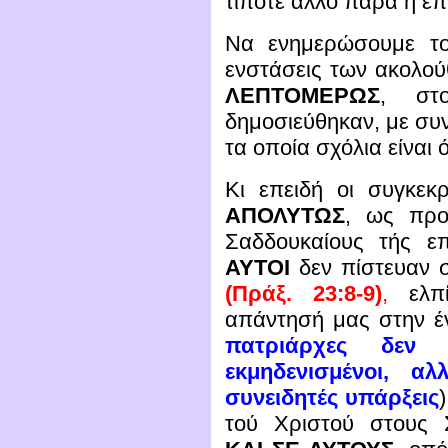
τίποτε άλλο παρά η ε
Να ενημερώσουμε τ
ενστάσεις των ακολο
ΛΕΠΤΟΜΕΡΩΣ
, στ
δημοσιεύθηκαν, με συ
τα οποία σχόλια είναι
Κι επειδή οι συγκεκρ
ΑΠΟΛΥΤΩΣ
, ως προ
Σαδδουκαίους τής ε
ΑΥΤΟΙ
δεν πίστευαν 
(Πράξ. 23:8-9)
,
ελπί
απάντησή μας στην 
πατριάρχες δεν 
εκμηδενισμένοι, α
συνειδητές υπάρξεις
τού Χριστού στους