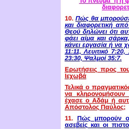
Το πνεύμα ή η ψ
διαφορε
10.
Πώς θα μπορούσε
και διαφορετική απ
Θεού δηλώνει ότι αυ
φάει αίμα και σάρκα,
κάνει εργασία ή να χ
11:11, Λευιτικό 7:20,
23:30, Ψαλμοί 35:7.
Ερωτήσεις προς το
Ιεχωβά
Τελικά ο πραγματικό
να κληρονομήσουν ο
έχασε ο Αδάμ ή αυτ
Απόστολος Παύλος;
11.
Πώς μπορούν οι 
ασεβείς και οι πιστ