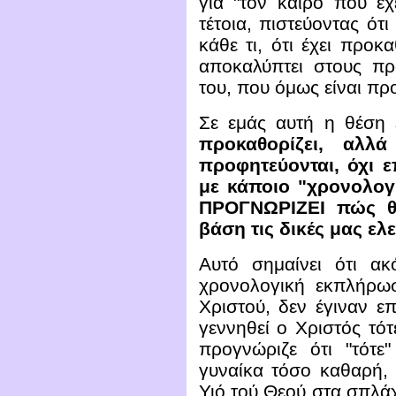
για "τον καιρό που έχ
τέτοια, πιστεύοντας ότι
κάθε τι, ότι έχει προκ
αποκαλύπτει στους πρ
του, που όμως είναι πρ
Σε εμάς αυτή η θέση 
προκαθορίζει, αλλά
προφητεύονται, όχι 
με κάποιο "χρονολογι
ΠΡΟΓΝΩΡΙΖΕΙ πώς θ
βάση τις δικές μας
ελε
Αυτό σημαίνει ότι ακ
χρονολογική εκπλήρω
Χριστού, δεν έγιναν επ
γεννηθεί ο Χριστός τό
προγνώριζε ότι "τότε
γυναίκα τόσο καθαρή, 
Υιό τού Θεού στα σπλά