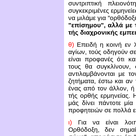
συντριπτική πλειονό
συγκεκριμένες ερμηνείες
να μιλάμε για "ορθόδοξ
"επίσημου", αλλά με 
τής διαχρονικής εμπε
θ)
Επειδή η κοινή εν Χ
αγίων, τούς οδηγούν σ
είναι προφανές ότι κα
τους θα συγκλίνουν, 
αντιλαμβάνονται με το
ζητήματα, έστω και αν 
ένας από τον άλλον, ή
τής ορθής ερμηνείας. 
μάς δίνει πάντοτε μί
προφητειών σε πολλά ε
ι)
Για να είναι λοι
Ορθόδοξη, δεν σημαίν