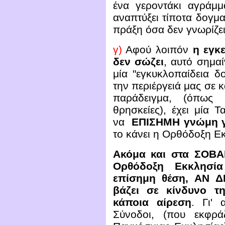
ένα γεροντάκι αγράμμ
αναπτύξει τίποτα δογματ
πράξη όσα δεν γνωρίζει
γ)
Αφού λοιπόν
η εγκ
δεν σώζει
, αυτό σημαί
μία "εγκυκλοπαίδεια δ
την περιέργειά μας σε κ
παράδειγμα, (όπως 
θρησκείες), έχει μία Τ
να
ΕΠΙΣΗΜΗ γνώμη γ
το κάνει η Ορθόδοξη Ε
Ακόμα και στα ΣΟΒΑ
Ορθόδοξη Εκκλησία
επίσημη θέση, ΑΝ 
βάζει σε κίνδυνο τ
κάποια αίρεση
. Γι' 
Σύνοδοι, (που εκφρά