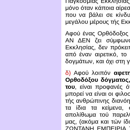
Παγκόσμιας Εκκλησίας)
μόνο όταν κάποια αίρε
που να βάλει σε κίνδυ
μεγάλου μέρους τής Εκ
Αφού ένας Ορθόδοξος 
ΑΝ ΔΕΝ ζει σύμφωνα
Εκκλησίας, δεν πρόκει
από έναν αιρετικό, το
δογμάτων, και όχι στη 
δ)
Αφού λοιπόν
αφετ
Ορθοδόξου δόγματος,
του
, είναι προφανές 
μπορεί να είναι οι φιλο
τής ανθρώπινης διανόη
τα ίδια τα κείμενα,
απολίθωμα τού παρελ
μας, (ακόμα και τών ίδ
ΖΩΝΤΑΝΗ ΕΜΠΕΙΡΙΑ Τ