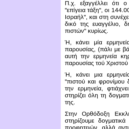
Π.χ. εξαγγέλλει ότι 
"επίγεια τάξη", οι 144.
Ισραήλ", και στη συνέχ
δικό της ευαγγέλιο, δ
πιστών" κυρίως.
Ή, κάνει μία ερμηνεί
παρουσίας, (πάλι με βά
αυτή την ερμηνεία κηρ
παρουσίας τού Χριστού
Ή, κάνει μια ερμηνε
"πιστού και φρονίμου 
την ερμηνεία, φτιάχν
στηρίζει όλη τη δογματι
της.
Στην Ορθόδοξη Εκκλη
στηρίζουμε δογματικά
προφητειών, αλλά αντι