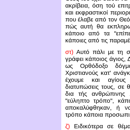
ακρίβεια, όση τού επι
και εκφραστικοί περιορι
που έλαβε από τον Θεό
πώς αυτή θα εκπληρω
κάποιο από τα "επίπ
κάποιες από τις παραμ
στ)
Αυτό πάλι με τη σε
γράφει κάποιος άγιος, 
ως Ορθόδοξο δόγμα
Χριστιανούς κατ' ανάγ
έχουμε και αγίους 
διατυπώσεις τους, σε
δια τής ανθρώπινης 
"εύληπτο τρόπο", κάπ
αποκαλύφθηκαν, ή ν
τρόπο κάποια προσωπι
ζ)
Ειδικότερα σε θέμ