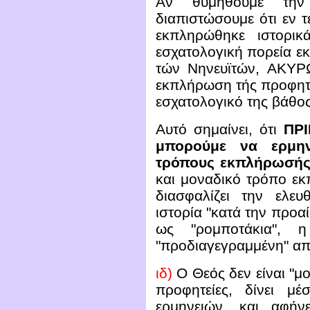
Αν θυμηθούμε την
διαπιστώσουμε ότι εν τ
εκπληρώθηκε ιστορικ
εσχατολογική πορεία ε
τών Νηνευϊτών, ΑΚΥΡ
εκπλήρωση τής προφητε
εσχατολογικό της βάθος
Αυτό σημαίνει, ότι
ΠΡΙ
μπορούμε να ερμ
τρόπους εκπλήρωσής
και μοναδικό τρόπο εκ
διασφαλίζει την ελε
ιστορία "κατά την προαί
ως "ρομποτάκια", 
"προδιαγεγραμμένη" από
ιδ)
Ο Θεός δεν είναι "μο
προφητείες, δίνει μ
ερμηνειών, και αφή