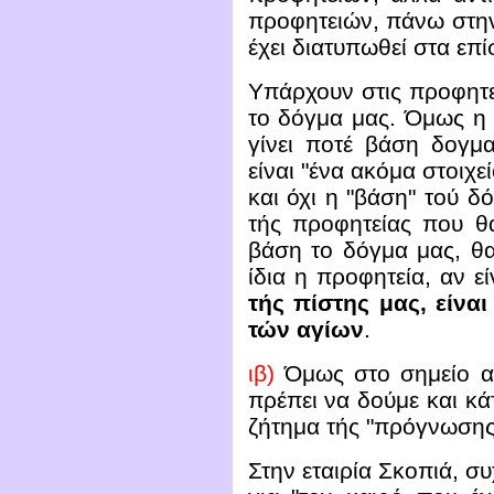
προφητειών, πάνω στην
έχει διατυπωθεί στα ε
Υπάρχουν στις προφητε
το δόγμα μας. Όμως η 
γίνει ποτέ βάση δογμ
είναι "ένα ακόμα στοιχε
και όχι η "βάση" τού δό
τής προφητείας που θα
βάση το δόγμα μας, θα
ίδια η προφητεία, αν ε
τής πίστης μας, είνα
τών αγίων
.
ιβ)
Όμως στο σημείο α
πρέπει να δούμε και κάτ
ζήτημα τής "πρόγνωσης
Στην εταιρία Σκοπιά, συ