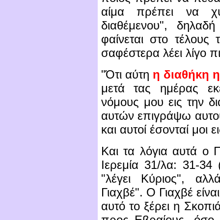
αίμα πρέπει να χυ
διαθέμενου", δηλα
φαίνεται στο τέλους 
σαφέστερα λέει λίγο π
"
Ό
τι αύτη
η διαθήκη 
μετά τας ημέρας εκ
νόμους μου εις την δι
αυτών επιγράψω αυτούς
και αυτοί έσονταί μοι ε
Και τα λόγια αυτά ο 
Ιερεμία 31/λα: 31-34 (
"λέγει Κύριος", αλλ
Γιαχβέ". Ο Γιαχβέ είναι
αυτό το ξέρει η Σκοπι
προς Εβραίους, όσο κ