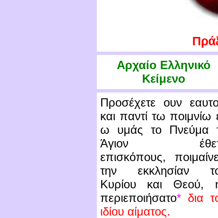
Πράξ
Αρχαίο Ελληνικό
Κείμενο
Π
ροσέχετε ουν εαυτο
και παντί τω ποιμνίω 
ω υμάς το Πνεύμα 
Άγιον έθετ
επισκόπους, ποιμαίνε
την εκκλησίαν τ
Κυρίου και Θεού, 
περιεποιήσατο
*
δια τ
ιδίου αίματος.