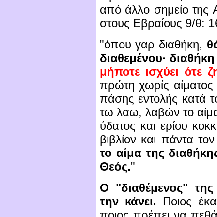
από άλλο σημείο της 
στους Εβραίους 9/θ: 1
"
όπου γαρ διαθήκη,
θ
διαθεμένου·
διαθήκη 
μήποτε ισχύει ότε ζ
πρώτη χωρίς αίματος 
πάσης εντολής κατά 
τω λαω, λαβών το αίμ
ύδατος και ερίου κοκ
βιβλίον και πάντα το
το αίμα της διαθήκη
Θεός.
"
Ο "διαθέμενος" της
την κάνει.
Ποιος έκα
ποιος πρέπει να πεθάν