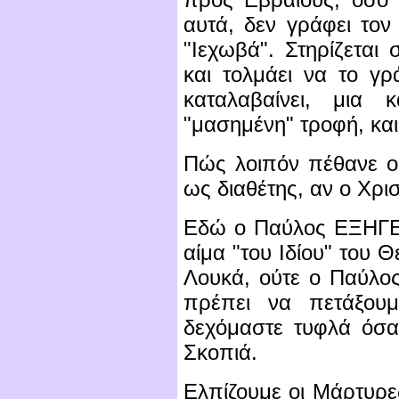
αυτά, δεν γράφει τον
"Ιεχωβά". Στηρίζεται
και τολμάει να το γρά
καταλαβαίνει, μια
"μασημένη" τροφή, και
Πώς λοιπόν πέθανε ο 
ως διαθέτης, αν ο Χρι
Εδώ ο Παύλος ΕΞΗΓΕΙ 
αίμα "του Ιδίου" του Θ
Λουκά, ούτε ο Παύλος
πρέπει να πετάξου
δεχόμαστε τυφλά όσα
Σκοπιά.
Ελπίζουμε οι Μάρτυρε