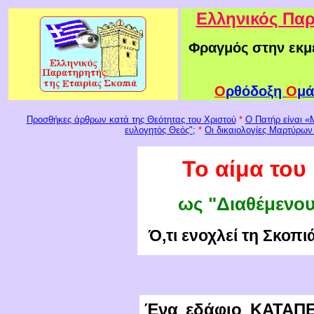
Ελληνικός Παρ
Φραγμός στην εκμ
Ο
ρθόδοξη
Ο
μά
Προσθήκες άρθρων κατά της Θεότητας του Χριστού
*
Ο Πατήρ είναι «
ευλογητός Θεός";
*
Οι δικαιολογίες Μαρτύρων
Το αίμα του
ως "Διαθέμενου
Ό,τι ενοχλεί τη Σκοπι
Ένα εδάφιο ΚΑΤΑΠΕ