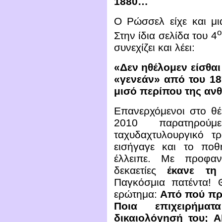
1880…
Ο Ρώσσελ είχε και μι
ο
Στην ίδια σελίδα του 4
συνεχίζει και λέει:
«Δεν ηθέλομεν είσθαι
«γενεάν» από του 18
μισό περίπου της αν
Επανερχόμενοι στο θέ
2010 παρατηρο
ταχυδαχτυλουργικό τ
εισήγαγε και το ποθ
έλλειπε. Με προφαν
δεκαετίες
έκανε τη
Παγκόσμια πατέντα!
ερώτημα:
Από πού πρ
Ποια επιχειρήμα
δικαιολόγησή του;