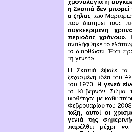
χρονολογία ή συγκεκρ
η Σκοπιά δεν μπορεί 
ο ζήλος
των Μαρτύρων 
που διατηρεί τους π
συγκεκριμένη χρον
περίοδος χρόνου».
Η
αντιλήφθηκε το ελάττω
το διορθώσει. Έτσι πρ
τη γενεά».
Η Σκοπιά έψαξε τα 
ξεχασμένη ιδέα του Ά
του 1970.
Η γενεά είν
το Κυβερνόν Σώμα τ
υιοθέτησε με καθυστέρ
Φεβρουαρίου του 2008, 
τάξη, αυτοί οι χρισ
γενιά της σημεριν
παρέλθει μέχρι να