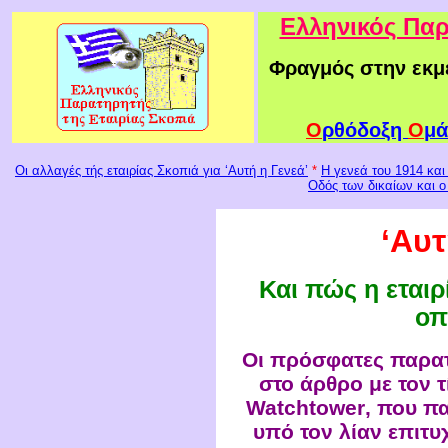
Ελληνικός Παρ
Φραγμός στην εκμ
Ο
ρθόδοξη
Ο
μά
Οι αλλαγές τής εταιρίας Σκοπιά για ‘Αυτή η Γενεά’
*
Η γενεά του 1914 και
Οδός των δικαίων και ο
‘Αυτ
Και
π
ώς
η
εταιρ
οπ
Οι πρόσφατες παρα
στο άρθρο με τον 
Watchtower
, που π
υπό τον λίαν επιτυ