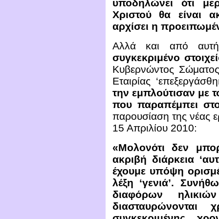
υποδηλώνει ότι μερ
Χριστού θα είναι α
αρχίσει η προειπωμέ
Αλλά και από αυτ
συγκεκριμένο στοιχε
Κυβερνώντος Σώματος
Εταιρίας ‘επεξεργάσθ
την εμπλούτισαν με τ
που παραπέμπει στο
παρουσίαση της νέας ε
15 Απριλίου 2010:
«Μολονότι δεν μπο
ακριβή διάρκεια ‘αυτ
έχουμε υπόψη ορισμ
λέξη ‘γενιά’. Συνή
διαφόρων ηλικι
διασταυρώνονται 
συγκεκριμένης χρο