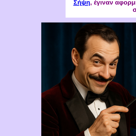
Σήψη
, έγιναν αφορ