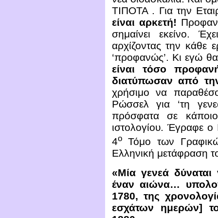
ΤΙΠΟΤΑ . Για την Ετα
είναι αρκετή!
Προφαν
σημαίνει εκείνο. Έχε
αρχίζοντας την κάθε 
‘προφανώς’. Κι εγώ θ
είναι τόσο προφανή
διατύπωσαν από τη
χρήσιμο να παραθέσ
Ρώσσελ για ‘τη γεν
πρόσφατα σε κάποιο
ιστολογίου. Έγραφε ο
ο
4
Τόμο των Γραφικώ
Ελληνική μετάφραση τ
«Μία γενεά δύναται
έναν αιώνα… υπολογ
1780, της χρονολογ
εσχάτων ημερών] το