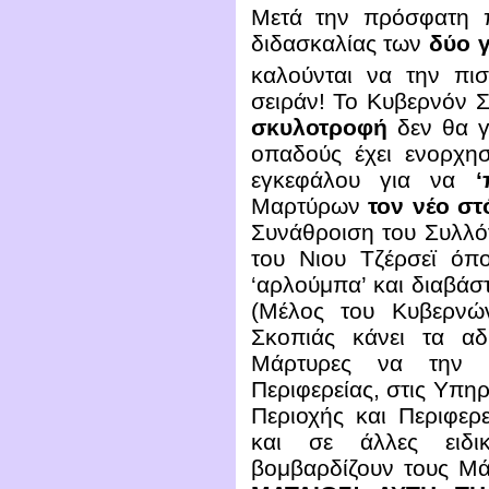
Μετά την πρόσφατη π
διδασκαλίας των
δύο 
καλούνται να την πισ
σειράν! Το Κυβερνόν Σ
σκυλοτροφή
δεν θα γ
οπαδούς έχει ενορχησ
εγκεφάλου για να
‘
Μαρτύρων
τον νέο στ
Συνάθροιση του Συλλό
του Νιου Τζέρσεϊ όπ
‘αρλούμπα’ και διαβάσ
(Μέλος του Κυβερνώ
Σκοπιάς κάνει τα αδ
Μάρτυρες να την α
Περιφερείας, στις Υπη
Περιοχής και Περιφερε
και σε άλλες ειδικ
βομβαρδίζουν τους Μ