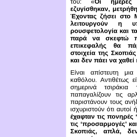
του: «
Οι ημέρες
εζυγίσθηκαν, μετρήθ
Έχοντας ζήσει στο 
λειτουργούν η υ
ρουσφετολογία και τ
παρά να σκεφτώ π
επικεφαλής θα πά
στοιχεία της Σκοπιά
και δεν πάει να χαθε
Είναι απίστευτη μια
καθόλου. Αντιθέτως ε
σημερινά τσιράκια
παπαγαλίζουν τις αρ
παριστάνουν τους ανήξ
ισχυριστούν ότι αυτοί 
έχαφταν τις πονηρές ‘
τις ‘προσαρμογές’ κα
Σκοπιάς, απλά, δ