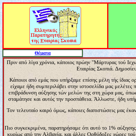
Θέματα
Πριν από λίγα χρόνια, κάποιος πρώην "Μάρτυρας τού Ιεχω
Εταιρίας Σκοπιά. Δημοσίε
Κάποιοι από εμάς που υπήρξαμε επίσης μέλη τής ίδιας ο
είχαμε ήδη συμπεριλάβει στην ιστοσελίδα μας μελέτες 
επιβράδυνση αύξησης τών μελών της στη χώρα μας, όπως 
σταμάτησε και αυτός την προσπάθεια. Άλλωστε, ήδη υπήρ
Τον τελευταίο καιρό όμως, κάποιες διαπιστώσεις μας έκα
Πιο συγκεκριμένα, παρατηρήσαμε ότι αυτό το 1% αύξησης 
κυρίως από την Αλβανία, και άλλες Ορθόδοξες χώρες τού 