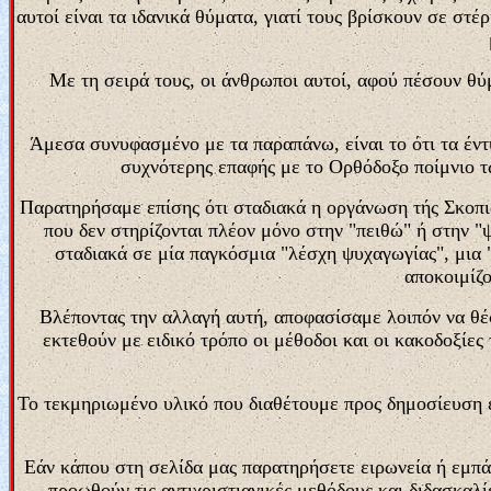
αυτοί είναι τα ιδανικά θύματα, γιατί τους βρίσκουν σε στ
Με τη σειρά τους, οι άνθρωποι αυτοί, αφού πέσουν θύ
Άμεσα συνυφασμένο με τα παραπάνω, είναι το ότι τα έντυ
συχνότερης επαφής με το Ορθόδοξο ποίμνιο τ
Παρατηρήσαμε επίσης ότι σταδιακά η οργάνωση τής Σκοπι
που δεν στηρίζονται πλέον μόνο στην "πειθώ" ή στην 
σταδιακά σε μία παγκόσμια "λέσχη ψυχαγωγίας", μια
αποκοιμίζο
Βλέποντας την αλλαγή αυτή, αποφασίσαμε λοιπόν να θέσ
εκτεθούν με ειδικό τρόπο οι μέθοδοι και οι κακοδοξίες 
Το τεκμηριωμένο υλικό που διαθέτουμε προς δημοσίευση ε
Εάν κάπου στη σελίδα μας παρατηρήσετε ειρωνεία ή εμπ
προωθούν τις αντιχριστιανικές μεθόδους και διδασκαλ