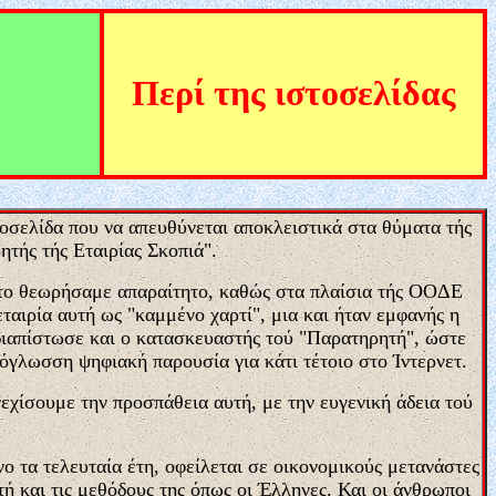
Περί τ
η
ς ιστοσελίδας
τοσελίδα που να απευθύνεται αποκλειστικά στα θύματα τής
τής τής Εταιρίας Σκοπιά".
εν το θεωρήσαμε απαραίτητο, καθώς στα πλαίσια τής ΟΟΔΕ
αιρία αυτή ως "καμμένο χαρτί", μια και ήταν εμφανής η
 διαπίστωσε και ο κατασκευαστής τού "Παρατηρητή", ώστε
όγλωσση ψηφιακή παρουσία για κάτι τέτοιο στο Ίντερνετ.
εχίσουμε την προσπάθεια αυτή, με την ευγενική άδεια τού
 τα τελευταία έτη, οφείλεται σε οικονομικούς μετανάστες
ή και τις μεθόδους της όπως οι Έλληνες. Και οι άνθρωποι