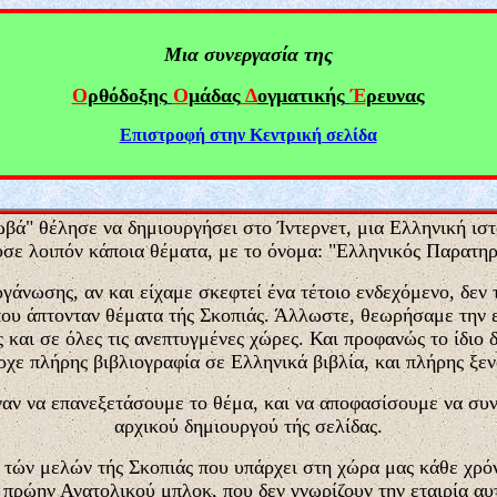
Μια συνεργασία της
Ο
ρθόδοξης
Ο
μάδας
Δ
ογματικής
Έ
ρευνας
Επιστροφή στην Κ
εντρική σελίδα
βά" θέλησε να δημιουργήσει στο Ίντερνετ, μια Ελληνική ισ
υσε λοιπόν κάποια θέματα, με το όνομα: "Ελληνικός Παρατηρη
ργάνωσης, αν και είχαμε σκεφτεί ένα τέτοιο ενδεχόμενο, δ
που άπτονταν θέματα τής Σκοπιάς. Άλλωστε, θεωρήσαμε την ετ
και σε όλες τις ανεπτυγμένες χώρες. Και προφανώς το ίδιο
χε πλήρης βιβλιογραφία σε Ελληνικά βιβλία, και πλήρης ξεν
ναν να επανεξετάσουμε το θέμα, και να αποφασίσουμε να συν
αρχικού δημιουργού τής σελίδας.
τών μελών τής Σκοπιάς που υπάρχει στη χώρα μας κάθε χρόνο
πρώην Ανατολικού μπλοκ, που δεν γνωρίζουν την εταιρία αυτ