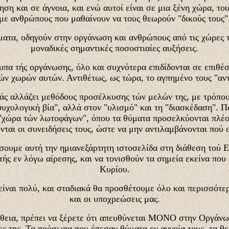
έρηση και σε άγνοια, και ενώ αυτοί είναι σε μια ξένη χώρα, 
με ανθρώπους που μαθαίνουν να τους θεωρούν "δικούς τους"
ματα, οδηγούν στην οργάνωση και ανθρώπους από τις χώρες τ
μοναδικές σημαντικές ποσοστιαίες αυξήσεις.
πα τής οργάνωσης, όλο και συχνότερα επιδίδονται σε επιθέσε
ών χωρών αυτών. Αντιθέτως, ως τώρα, το αγπημένο τους "αντ
άς αλλάζει μεθόδους προσέλκυσης τών μελών της, με τρόπο
"ψυχολογική βία", αλλά στον "υλισμό" και τη "διασκέδαση". 
 "χώρα τών λωτοφάγων", όπου τα θύματα προσελκύονται πλέ
νται οι συνειδήσεις τους, ώστε να μην αντιλαμβάνονται πού 
ουμε αυτή την ημιανεξάρτητη ιστοσελίδα στη διάθεση τού Ελ
τής εν λόγω αίρεσης, και να τονισθούν τα σημεία εκείνα που 
Κυρίου.
ίναι πολύ, και σταδιακά θα προσθέτουμε όλο και περισσότερο
και οι υποχρεώσεις μας.
άθεια, πρέπει να ξέρετε ότι απευθύνεται ΜΟΝΟ στην Οργάνω
ίες της. Τα πρόσωπα που έπεσαν θύματα εν αγνοία τους, τα 