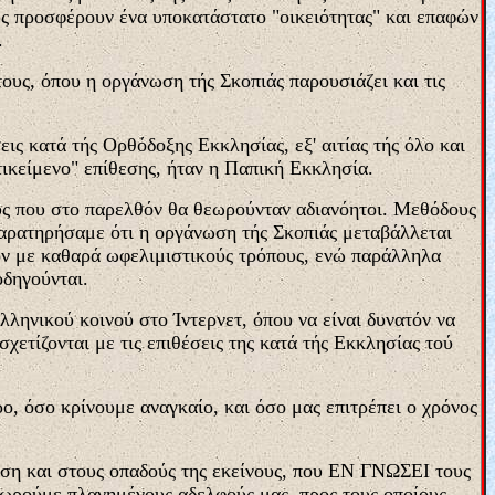
τους προσφέρουν ένα υποκατάστατο "οικειότητας" και επαφών
.
ους, όπου η οργάνωση τής Σκοπιάς παρουσιάζει και τις
ις κατά τής Ορθόδοξης Εκκλησίας, εξ' αιτίας τής όλο και
ικείμενο" επίθεσης, ήταν η Παπική Εκκλησία.
υς που στο παρελθόν θα θεωρούνταν αδιανόητοι. Μεθόδους
Παρατηρήσαμε ότι η οργάνωση τής Σκοπιάς μεταβάλλεται
ον με καθαρά ωφελιμιστικούς τρόπους, ενώ παράλληλα
οδηγούνται.
ληνικού κοινού στο Ίντερνετ, όπου να είναι δυνατόν να
σχετίζονται με τις επιθέσεις της κατά τής Εκκλησίας τού
, όσο κρίνουμε αναγκαίο, και όσο μας επιτρέπει ο χρόνος
ση και στους οπαδούς της εκείνους, που ΕΝ ΓΝΩΣΕΙ τους
θεωρούμε πλανημένους αδελφούς μας, προς τους οποίους