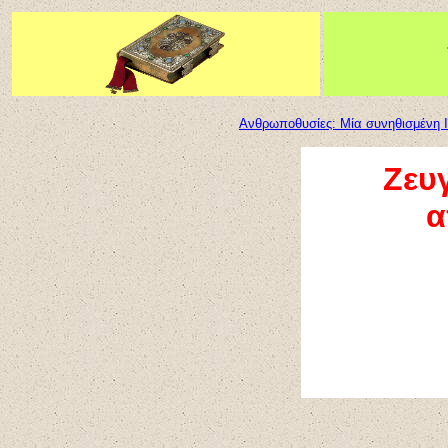
Ανθρωποθυσίες: Μία συνηθισμένη Ιν
Ζευ
α