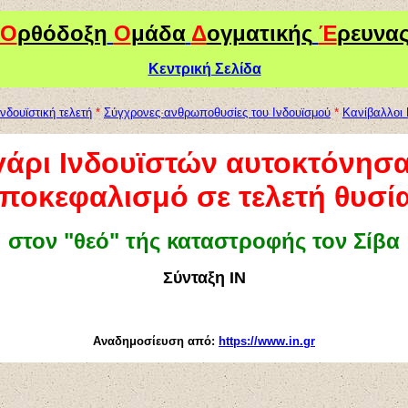
Ο
ρθόδοξη
Ο
μάδα
Δ
ογματικής
Έ
ρευνα
Κεντρική Σελίδα
δουϊστική τελετή
*
Σύγχρονες ανθρωποθυσίες του Ινδουϊσμού
*
Κανίβαλλοι 
γάρι Ινδουϊστών αυτοκτόνησα
ποκεφαλισμό σε τελετή θυσί
στον "θεό" τής καταστροφής τον Σίβα
Σύνταξη ΙΝ
Αναδημοσίευση από:
https://www.in.gr