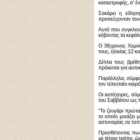
καταστροφής, σ’ ένα
Σοκάρει η είδησ
προσεύχονταν τους
Αυτό που συγκλον
κόβοντας τα κεφάλι
Ο 38χρονος Χεμου
τους, ηλικίας 12 κα
Δίπλα τους βρέθ
πρόκειται για αυτ
Παράλληλα, σύμφων
τον τελευταίο καιρ
Οι αυτόχειρες, σύ
του Σαββάτου ως τ
“Το ζευγάρι πρώτα
το οποίο μοιάζει 
αστυνομίας σε τοπ
Προσθέτοντας πως 
με τέτοιο τρόπο, ώ