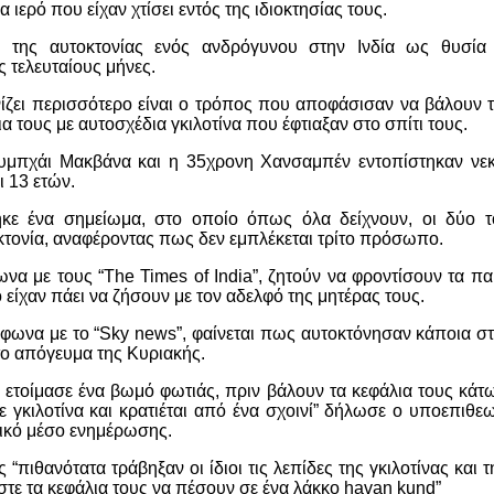
 ιερό που είχαν χτίσει εντός της ιδιοκτησίας τους.
η της αυτοκτονίας ενός ανδρόγυνου στην Ινδία ως θυσία
 τελευταίους μήνες.
ίζει περισσότερο είναι ο τρόπος που αποφάσισαν να βάλουν τ
α τους με αυτοσχέδια γκιλοτίνα που έφτιαξαν στο σπίτι τους.
μπχάι Μακβάνα και η 35χρονη Χανσαμπέν εντοπίστηκαν νεκ
ι 13 ετών.
ηκε ένα σημείωμα, στο οποίο όπως όλα δείχνουν, οι δύο 
οκτονία, αναφέροντας πως δεν εμπλέκεται τρίτο πρόσωπο.
α με τους “The Times of India”, ζητούν να φροντίσουν τα παι
ό είχαν πάει να ζήσουν με τον αδελφό της μητέρας τους.
μφωνα με το “Sky news”, φαίνεται πως αυτοκτόνησαν κάποια σ
ο απόγευμα της Κυριακής.
 ετοίμασε ένα βωμό φωτιάς, πριν βάλουν τα κεφάλια τους κά
με γκιλοτίνα και κρατιέται από ένα σχοινί” δήλωσε ο υποεπιθε
ικό μέσο ενημέρωσης.
“πιθανότατα τράβηξαν οι ίδιοι τις λεπίδες της γκιλοτίνας και
στε τα κεφάλια τους να πέσουν σε ένα λάκκο havan kund”