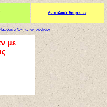
ς
Ανατολικές θρησκείες
Νεκροφάγοι Ασκητές του Ινδουϊσμού
ν με
ας