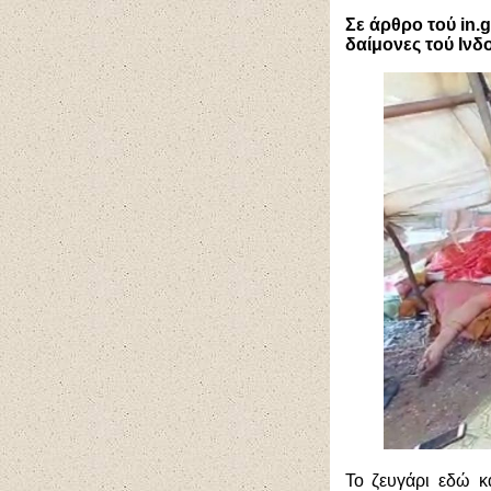
Σε άρθρο τού
in
.
g
δαίμονες τού Ινδο
Το ζευγάρι εδώ κ