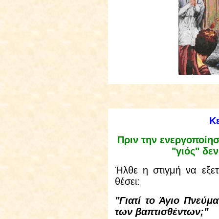
Κ
Πριν την ενεργοποίησ
"γιός" δε
Ήλθε η στιγμή να εξε
θέσει:
"Γιατί το Άγιο Πνεύμ
των βαπτισθέντων;"