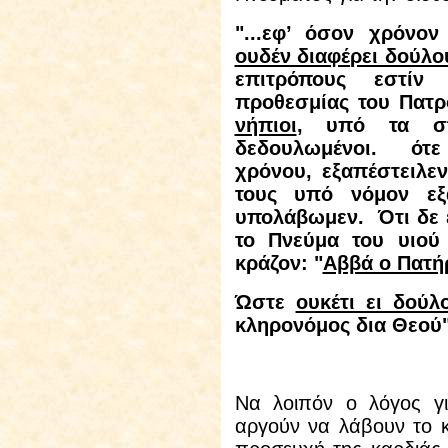
"...εφ’ όσον χρόνο
ουδέν διαφέρει δούλο
επιτρόπους εστίν
προθεσμίας του Πατρ
νήπιοι
, υπό τα στ
δεδουλωμένοι.
ότε
χρόνου, εξαπέστειλε
τους υπό νόμον ε
υπολάβωμεν.
Ότι δε
το Πνεύμα του υιού
κράζον: "
Αββά ο Πατή
Ώστε
ουκέτι ει δούλ
κληρονόμος δια Θεού"
Να λοιπόν ο λόγος γι
αργούν να λάβουν το 