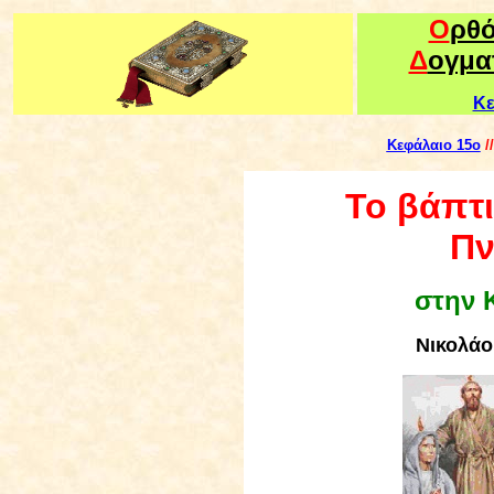
Ο
ρθ
Δ
ογμα
Κε
Kεφάλαιο 15ο
/
Το βάπτι
Πν
στην 
Νικολά