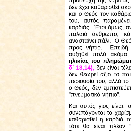
προσευχή της καρδιάς.
δεν έχει καθαρισθεί ακ
και ο Θεός τον καθάρισ
του, αυτός παραμένε
καρδιάς.
Έτσι όμως, α
παλαιό άνθρωπο, κά
ανασταίνει πάλι.
Ο Θεό
προς νήπιο.
Επειδή
αυξηθεί πολύ ακόμα
ηλικίας του πληρώμα
δ΄ 13,14),
δεν είναι τέλε
δεν θεωρεί άξιο το παι
περιουσία του, αλλά το 
ο Θεός, δεν εμπιστεύε
"πνευματικά νήπιο".
Και αυτός γιος είναι
συνεπάγονται τα χαρίσ
καθαρισθεί η καρδιά τ
τότε θα είναι πλέον