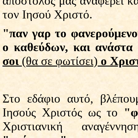
απόστολος μας αναφέρει κα
τον Ιησού Χριστό.
"παν γαρ το φανερούμενον 
ο καθεύδων, και ανάστα
σοι
(θα σε φωτίσει)
ο Χρισ
Στο εδάφιο αυτό, βλέπου
Ιησούς Χριστός ως το
"φ
Χριστιανική αναγέννη