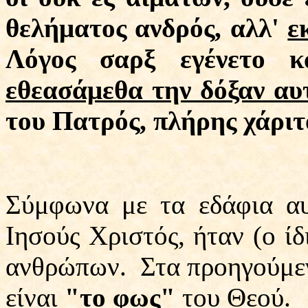
θελήματος ανδρός, αλλ'
ε
Λόγος σαρξ εγένετο 
εθεασάμεθα την δόξαν αυ
του Πατρός, πλήρης χάριτ
Σύμφωνα με τα εδάφια αυ
Ιησούς Χριστός, ήταν (ο ίδ
ανθρώπων.
Στα προηγούμεν
είναι
"το φως"
του Θεού.