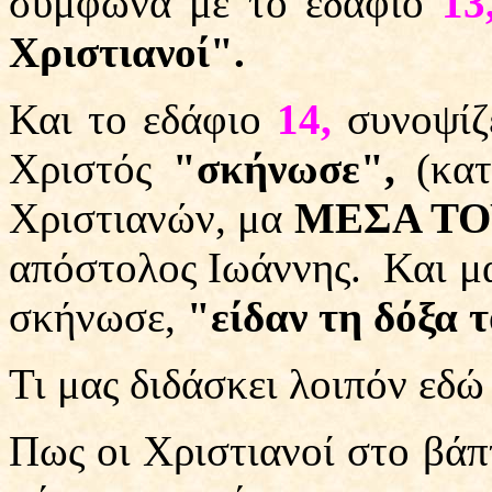
σύμφωνα με το εδάφιο
13
Χριστιανοί".
Και το εδάφιο
14,
συνοψίζε
Χριστός
"σκήνωσε",
(κατ
Χριστιανών, μα
ΜΕΣΑ ΤΟ
απόστολος Ιωάννης.
Και μ
σκήνωσε,
"είδαν τη δόξα 
Τι μας διδάσκει λοιπόν εδώ
Πως οι Χριστιανοί στο βάπ