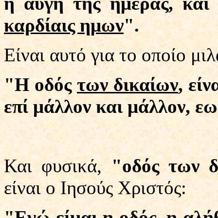
η αυγή της ημέρας, κα
καρδίαις ημων
".
Είναι αυτό για το οποίο μι
"Η οδός
των δικαίων
, εί
επί μάλλον και μάλλον, εω
Και φυσικά,
"οδός των δ
είναι ο Ιησούς Χριστός:
"Εγώ είμαι
η οδός
, η αλή