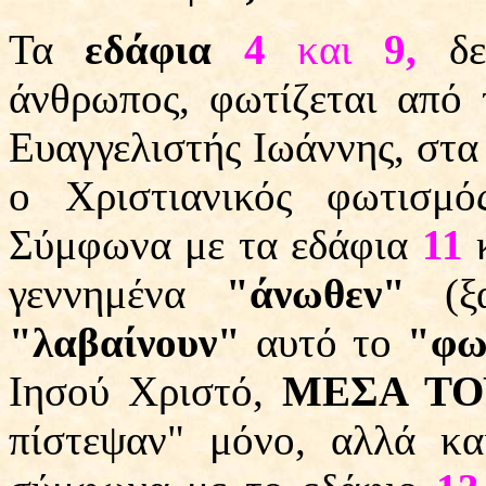
Τα
εδάφια
4
και
9,
δ
άνθρωπος, φωτίζεται από
Ευαγγελιστής Ιωάννης, στ
ο Χριστιανικός φωτισμό
Σύμφωνα με τα εδάφια
11
γεννημένα
"άνωθεν"
(ξα
"λαβαίνουν"
αυτό το
"φω
Ιησού Χριστό,
ΜΕΣΑ ΤΟ
πίστεψαν" μόνο, αλλά κ