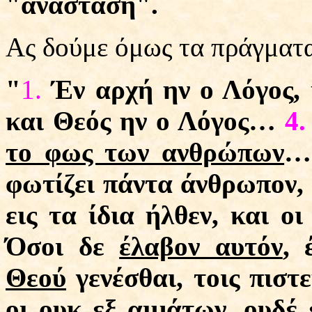
"ανάσταση".
Ας δούμε όμως τα πράγματα
"
1.
Έν αρχή ην ο Λόγος, 
και Θεός ην ο Λόγος…
4
το φως των ανθρώπων
φωτίζει πάντα άνθρωπον,
εις τα ίδια ήλθεν, και ο
Όσοι δε
έλαβον αυτόν
, 
Θεού
γενέσθαι, τοις πιστ
οι ουκ εξ αιμάτων, ουδέ