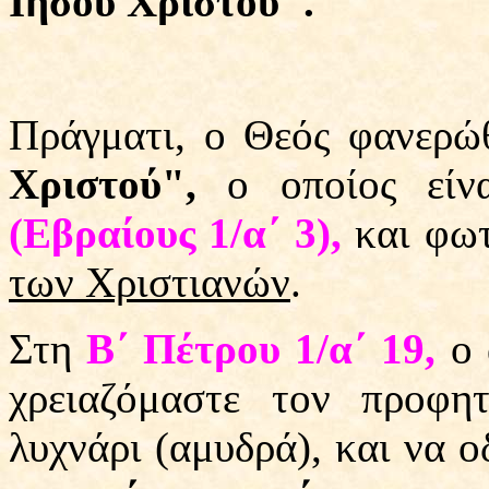
Ιησού Χριστού".
Πράγματι, ο Θεός φανερ
Χριστού",
ο οποίος εί
(Εβραίους 1/α΄ 3),
και φωτ
των Χριστιανών
.
Στη
Β΄ Πέτρου 1/α΄ 19,
ο 
χρειαζόμαστε τον προφη
λυχνάρι (αμυδρά), και να ο