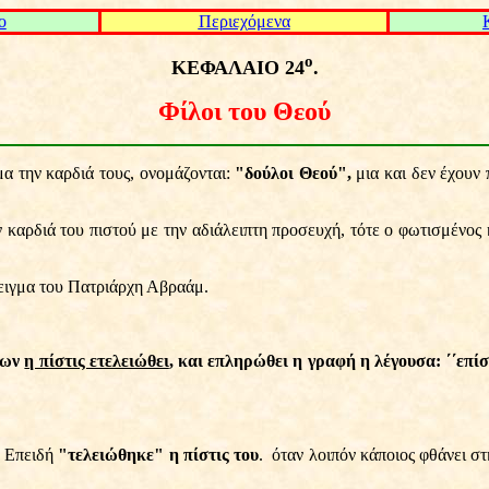
ο
Περιεχόμενα
ο
ΚΕΦΑΛΑΙΟ 24
.
Φίλοι του Θεού
α την καρδιά τους, ονομάζονται:
"δούλοι Θεού",
μια και δεν έχουν
 καρδιά του πιστού με την αδιάλειπτη προσευχή, τότε ο φωτισμένος 
ειγμα του Πατριάρχη Αβραάμ.
ργων
η πίστις ετελειώθει
, και επληρώθει η γραφή η λέγουσα: ΄΄επί
: Επειδή
"τελειώθηκε" η πίστις του
.
όταν λοιπόν κάποιος φθάνει στ