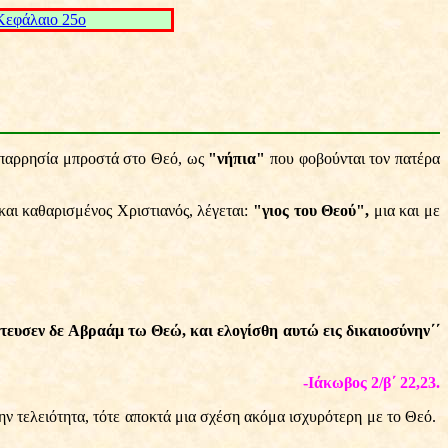
Kεφάλαιο 25ο
 παρρησία μπροστά στο Θεό, ως
"νήπια"
που φοβούνται τον πατέρα
και καθαρισμένος Χριστιανός, λέγεται:
"γιος του Θεού",
μια και με
στευσεν δε Αβραάμ τω Θεώ, και ελογίσθη αυτώ εις δικαιοσύνην΄΄
-Ιάκωβος 2/β΄ 22,23.
ην τελειότητα, τότε αποκτά μια σχέση ακόμα ισχυρότερη με το Θεό.