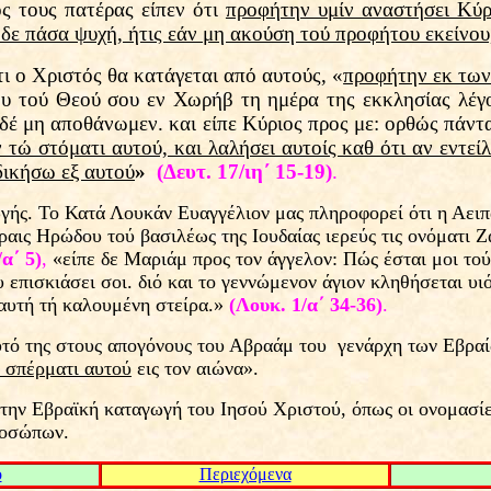
ς τους πατέρας είπεν ότι
προφήτην υμίν αναστήσει Κύ
δε πάσα ψυχή, ήτις εάν μη ακούση τού προφήτου εκείνου
ι ο Χριστός θα κατάγεται από αυτούς, «
προφήτην εκ των
 τού Θεού σου εν Χωρήβ τη ημέρα της εκκλησίας λέγο
υδέ μη αποθάνωμεν. και είπε Κύριος προς με: ορθώς πάν
τώ στόματι αυτού, και λαλήσει αυτοίς καθ ότι αν εντε
δικήσω εξ αυτού
»
(Δευτ. 17/ιη΄ 15-19)
.
. Το Κατά Λουκάν Ευαγγέλιον μας πληροφορεί ότι η Αειπάρθ
αις Ηρώδου τού βασιλέως της Ιουδαίας ιερεύς τις ονόματι Ζ
α΄ 5)
,
«είπε δε Μαριάμ προς τον άγγελον: Πώς έσται μοι τού
υ επισκιάσει σοι. διό και το γεννώμενον άγιον κληθήσεται υ
ν αυτή τή καλουμένη στείρα.»
(Λουκ. 1/α΄ 34-36)
.
υτό της στους απογόνους του Αβραάμ του γενάρχη των Εβραί
 σπέρματι αυτού
εις τον αιώνα».
 την Εβραϊκή καταγωγή του Ιησού Χριστού, όπως οι ονομασί
ροσώπων.
ο
Περιεχόμενα