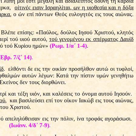
 λύπη μοι εστι μεγάλη και αδιάλειπτος οδύνη τη καρδία
σάρκα,
οίτινές εισιν Ισραηλίται, ων η υιοθεσία και η δόξα
άρκα
, ο ών επί πάντων Θεός ευλογητός εις τους αιώνας.
. Βλέπε επίσης: «Παύλος, δούλος Ιησού Χριστού, κλητός
ερί τού υιού αυτού,
τού γενομένου εκ σπέρματος Δαυίδ
τού τού Κυρίου ημών»
(Ρωμ. 1/α΄ 1-4)
.
(Εβρ. 7/ζ΄ 14)
.
ίδ
. ελθόντι δε εις την οικίαν προσήλθον αυτώ οι τυφλοί,
ν οφθαλμών αυτών λέγων: Κατά την πίστιν υμών γενηθήτω
 Εκείνος δεν τους διορθώνει.
 και τέξη υιόν, και καλέσεις το όνομα αυτού Ιησούν.
ού
, και βασιλεύσει επί τον οίκον Ιακώβ εις τους αιώνας,
του Χριστού.
ού απεληλύθεισαν εις την πόλιν, ίνα τροφάς αγοράσωσι.
»
(Ιωάνν. 4/δ΄ 7-9)
.