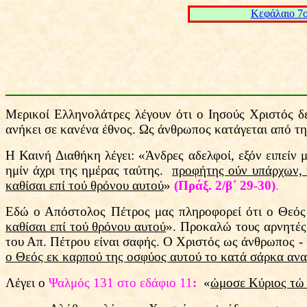
Kεφάλαιο 7
Μερικοί Ελληνολάτρες λέγουν ότι ο Ιησούς Χριστός δ
ανήκει σε κανένα έθνος. Ως άνθρωπος κατάγεται από τη
Η Καινή Διαθήκη λέγει: «Άνδρες αδελφοί, εξόν ειπείν 
ημίν άχρι της ημέρας ταύτης.
προφήτης ούν υπάρχων, 
καθίσαι επί τού θρόνου αυτού
»
(Πράξ. 2/β΄ 29-30)
.
Εδώ ο Απόστολος Πέτρος μας πληροφορεί ότι ο Θεός
καθίσαι επί τού θρόνου αυτού
». Προκαλώ τους αρνητέ
του Απ. Πέτρου είναι σαφής. Ο Χριστός ως άνθρωπος - 
ο Θεός εκ καρπού της οσφύος αυτού το κατά σάρκα ανα
Λέγει ο
Ψαλμός 131 στο εδάφιο 11
:
«
ώμοσε Κύριος τώ 