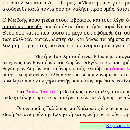
Το ίδιο λέγει και ο Απ. Πέτρος: «Μωϋσής μέν γάρ προ
ακούσεσθε κατά πάντα όσα αν λαλήση προς υμάς. έσται 
Ο Μωϋσής προφητεύει στους Εβραίους και τους λέγει ότ
αυτού ακούσεσθε
κατά πάντα, όσα ητήσω παρά Κυρίου
Θεού σου και το πύρ τούτο το μέγα ουκ οψόμεθα έτι, ο
των αδελφών αυτών, ώσπερ σε, και δώσω τα ρήματα εν 
λαλήση ο προφήτης εκείνος επί τώ ονόματί μου, εγώ εκ
Η Μητέρα Του Χριστού είναι Εβραϊκής καταγωγής
απόγονος των θυγατέρων του Ααρών. «Εγένετο εν ταις ημέρ
θυγατέρων Ααρών, και το όνομα αυτής Ελισάβετ
»
(Λουκ. 1/
αυτή: Πνεύμα άγιον επελεύσεται επί σε και δύναμις υψίστο
συνεληφυία υιόν εν γήρει αυτής, και ούτος μην έκτος εστί
Στο
Λουκ. 1/α΄ 55
,
η Θεοτόκος συγκαταλέγει τον εα
καθώς ελάλησε προς τους
πατέρας ημών, τώ Αβραάμ και τώ
Οι ονομασίες Γαλιλαίος και Ναζωραίος δεν αναιρούν
Θαλή δεν αναιρούν την Ελληνική καταγωγή των εν λόγω π
Kεφάλαιο 7