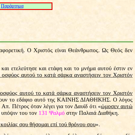
Παράρτημα
ιαφορετική. Ο Χριστός είναι Θεάνθρωπος. Ως Θεός δεν
 και ετελεύτησε και ετάφη και το μνήμα αυτού έστιν εν
 οσφύος αυτού το κατά σάρκα αναστήσειν τον Χριστόν
 οσφύος αυτού το κατά σάρκα αναστήσειν τον Χριστόν
ύσουν το εδάφιο αυτό της ΚΑΙΝΗΣ ΔΙΑΘΗΚΗΣ. Ο λόγος
π. Πέτρος όταν λέγει για τον Δαυίδ ότι «
ώμοσεν αυτώ
ι υπόψιν του τον
131 Ψαλμό
στην Παλαιά Διαθήκη.
 κοιλίας σου θήσομαι επί τού θρόνου σου
».