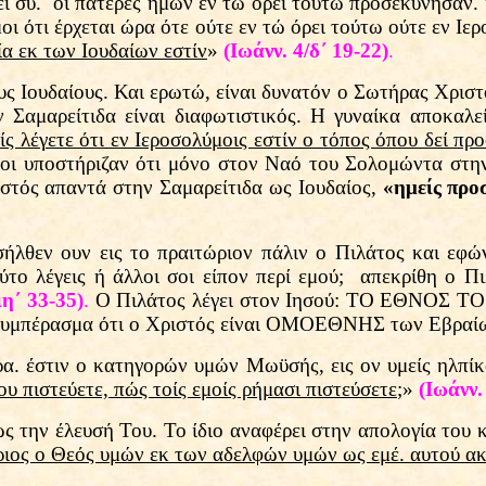
εί συ. οι πατέρες ημών εν τώ όρει τούτω προσεκύνησαν.
 μοι ότι έρχεται ώρα ότε ούτε εν τώ όρει τούτω ούτε εν 
ία εκ των Ιουδαίων εστίν
»
(Ιωάνν. 4/δ΄ 19-22)
.
υς Ιουδαίους. Και ερωτώ, είναι δυνατόν ο Σωτήρας Χριστ
 Σαμαρείτιδα είναι διαφωτιστικός. Η γυναίκα αποκαλε
ίς λέγετε ότι εν Ιεροσολύμοις εστίν ο τόπος όπου δεί πρ
ίοι υποστήριζαν ότι μόνο στον Ναό του Σολομώντα στην
ιστός απαντά στην Σαμαρείτιδα ως Ιουδαίος,
«ημείς προ
σήλθεν ουν εις το πραιτώριον πάλιν ο Πιλάτος και εφώ
το λέγεις ή άλλοι σοι είπον περί εμού; απεκρίθη ο Πι
ιη΄ 33-35)
.
Ο Πιλάτος λέγει στον Ιησού: ΤΟ ΕΘΝΟΣ
 συμπέρασμα ότι ο Χριστός είναι ΟΜΟΕΘΝΗΣ των Εβραί
ρα. έστιν ο κατηγορών υμών Μωϋσής, εις ον υμείς ηλπί
ου πιστεύετε, πώς τοίς εμοίς ρήμασι πιστεύσετε
;»
(Ιωάνν.
ώς την έλευσή Του. Το ίδιο αναφέρει στην απολογία του
ριος ο Θεός υμών εκ των αδελφών υμών ως εμέ. αυτού α