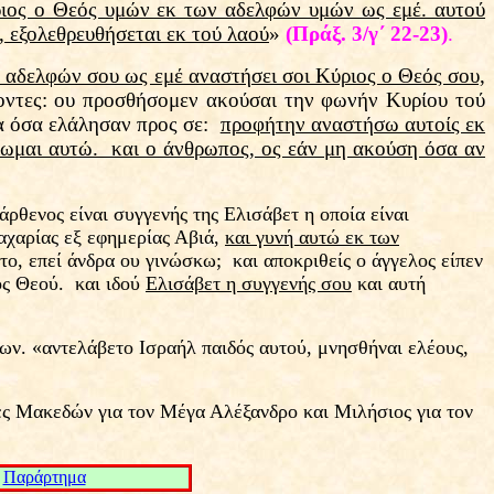
ριος ο Θεός υμών εκ των αδελφών υμών ως εμέ. αυτού
, εξολεθρευθήσεται εκ τού λαού
»
(Πράξ. 3/γ΄ 22-23)
.
 αδελφών σου ως εμέ αναστήσει σοι Κύριος ο Θεός σου,
ντες: ου προσθήσομεν ακούσαι την φωνήν Κυρίου τού
τα όσα ελάλησαν προς σε:
προφήτην αναστήσω αυτοίς εκ
ίλωμαι αυτώ. και ο άνθρωπος, ος εάν μη ακούση όσα αν
ενος είναι συγγενής της Ελισάβετ η οποία είναι
αχαρίας εξ εφημερίας Αβιά,
και γυνή αυτώ εκ των
το, επεί άνδρα ου γινώσκω; και αποκριθείς ο άγγελος είπεν
ιός Θεού. και ιδού
Ελισάβετ η συγγενής σου
και αυτή
ων. «αντελάβετο Ισραήλ παιδός αυτού, μνησθήναι ελέους,
ες Μακεδών για τον Μέγα Αλέξανδρο και Μιλήσιος για τον
Παράρτημα