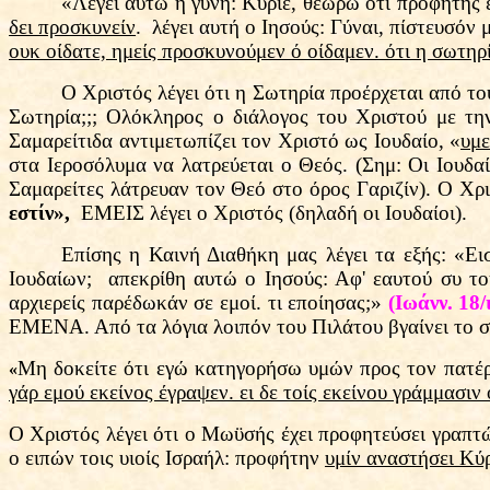
«Λέγει αυτώ η γυνή: Κύριε, θεωρώ ότι προφήτης 
δει προσκυνείν
. λέγει αυτή ο Ιησούς: Γύναι, πίστευσόν
ουκ οίδατε, ημείς προσκυνούμεν ό οίδαμεν. ότι η σωτηρ
Ο Χριστός λέγει ότι η Σωτηρία προέρχεται από το
Σωτηρία;;; Ολόκληρος ο διάλογος του Χριστού με την
Σαμαρείτιδα αντιμετωπίζει τον Χριστό ως Ιουδαίο, «
υμε
στα Ιεροσόλυμα να λατρεύεται ο Θεός. (Σημ: Οι Ιουδα
Σαμαρείτες λάτρευαν τον Θεό στο όρος Γαριζίν). Ο Χρ
εστίν»,
ΕΜΕΙΣ λέγει ο Χριστός (δηλαδή οι Ιουδαίοι).
Επίσης η Καινή Διαθήκη μας λέγει τα εξής: «Ει
Ιουδαίων; απεκρίθη αυτώ ο Ιησούς: Αφ' εαυτού συ τού
αρχιερείς παρέδωκάν σε εμοί. τι εποίησας;»
(Ιωάνν. 18/
ΕΜΕΝΑ. Από τα λόγια λοιπόν του Πιλάτου βγαίνει το
Μ
η δοκείτε ότι εγώ κατηγορήσω υμών προς τον πατέ
«
γάρ εμού εκείνος έγραψεν. ει δε τοίς εκείνου γράμμασιν 
Ο Χριστός λέγει ότι ο Μωϋσής έχει προφητεύσει γραπτ
ο ειπών τοις υιοίς Ισραήλ: προφήτην
υμίν αναστήσει Κύ