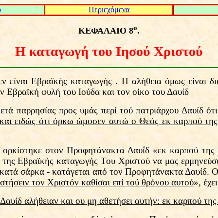
ο
Περιεχόμενα
ο
ΚΕΦΑΛΑΙΟ 8
.
Η καταγωγή του Ιησού Χριστού
εν είναι Εβραϊκής καταγωγής . Η αλήθεια όμως είναι δ
ν Εβραϊκή φυλή του Ιούδα και τον οίκο του Δαυίδ
μετά παρρησίας προς υμάς περί τού πατριάρχου Δαυίδ ότι
και ειδώς ότι όρκω ώμοσεν αυτώ ο Θεός εκ καρπού της
 ορκίστηκε στον Προφητάνακτα Δαυΐδ «
εκ καρπού της
ς της Εβραϊκής καταγωγής Του Χριστού να μας ερμηνε
κατά σάρκα - κατάγεται από τον Προφητάνακτα Δαυίδ. Ο Α
στήσειν τον Χριστόν καθίσαι επί τού θρόνου αυτού
», έχε
Δαυίδ αλήθειαν και ου μη αθετήσει αυτήν: εκ καρπού της