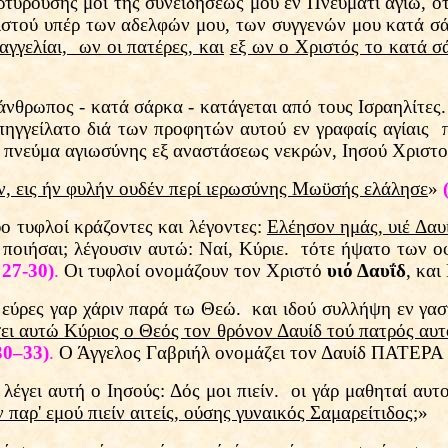
υρούσης μοι της συνειδήσεώς μου εν Πνεύματι αγίω, ότι
ριστού υπέρ των αδελφών μου, των συγγενών μου κατά 
αγγελίαι, ων οι πατέρες, και
εξ ων ο Χριστός το κατά σ
άνθρωπος - κατά σάρκα - κατάγεται από τους Ισραηλίτες
ηγγείλατο διά των προφητών αυτού εν γραφαίς αγίαις π
τά πνεύμα αγιωσύνης εξ αναστάσεως νεκρών, Ιησού Χρισ
ν, εις ήν φυλήν ουδέν περί ιερωσύνης Μωϋσής ελάλησε
»
ο τυφλοί κράζοντες και λέγοντες:
Ελέησον ημάς, υιέ Δαυ
το ποιήσαι; λέγουσιν αυτώ: Ναί, Κύριε. τότε ήψατο τω
 27-30)
.
Οι τυφλοί ονομάζουν τον Χριστό
υιό Δαυΐδ
, και
 γαρ χάριν παρά τω Θεώ. και ιδού συλλήψη εν γαστρί
ει αυτώ Κύριος ο Θεός τον θρόνον Δαυίδ τού πατρός αυτ
30–33)
.
Ο Άγγελος Γαβριήλ ονομάζει τον Δαυίδ ΠΑΤΕΡΑ 
λέγει αυτή ο Ιησούς: Δός μοι πιείν. οι γάρ μαθηταί αυτ
παρ' εμού πιείν αιτείς, ούσης γυναικός Σαμαρείτιδος
;