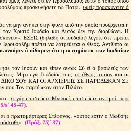
 και
υμείς λέγετε ότι εν Ιεροσολύμοις εστίν ο τόπος όπου
Ιεροσολύμοις προσκυνήσετε τώ Πατρί.
υμείς προσκυνείτε ό
ός να μην ανήκει στην φυλή από την οποία προέρχεται η
ί τον Χριστό Ιουδαίο και Αυτός δεν την διορθώνει. Η
οσκυνείν
», ΕΣΕΙΣ (δηλαδή οι Ιουδαίοι) λέγετε ότι πρέπει
 Ιερουσαλήμ πρέπει να λατρεύεται ο Θεός. Αντίθετα οι
σκυνούμεν ό οίδαμεν: ότι η σωτηρία εκ των Ιουδαίων
νησε τον Ιησούν και είπεν αυτώ: Σύ εί ο βασιλεύς των
λάτος: Μήτι εγώ Ιουδαίός ειμι;
το έθνος το σον
και οι
 ΤΟ ΔΙΚΟ ΣΟΥ ΚΑΙ ΟΙ ΑΡΧΙΕΡΕΙΣ ΣΕ ΠΑΡΕΔΩΚΑΝ ΣΕ
ων που Τον παρέδωκαν στον Πιλάτο.
κατε.
ει γάρ επιστεύετε Μωϋσεί, επιστεύετε αν εμοί. περί
 5/ε΄ 45-47)
.
 και ο πρωτομάρτυρας Στέφανος. «ούτός εστιν ο Μωϋσής
κούσεσθε
».
(Πράξ. 7/ζ΄ 37)
.