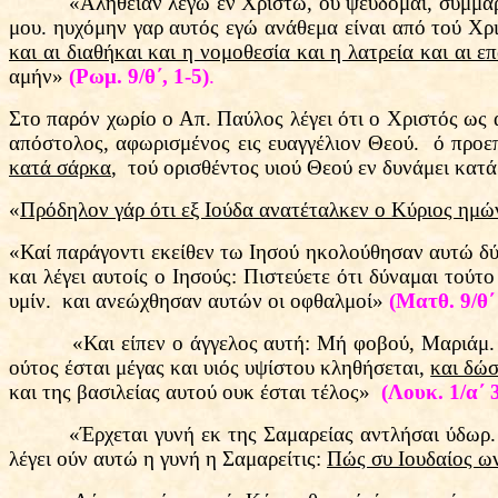
«Αλήθειαν λέγω εν Χριστώ, ου ψεύδομαι, συμμαρτ
μου. ηυχόμην γαρ αυτός εγώ ανάθεμα είναι από τού Χ
και αι διαθήκαι και η νομοθεσία και η λατρεία και αι επ
αμήν»
(Ρωμ. 9/θ΄, 1-5)
.
Στο παρόν χωρίο ο Απ. Παύλος λέγει ότι ο Χριστός ως 
απόστολος, αφωρισμένος εις ευαγγέλιον Θεού. ό προεπ
κατά σάρκα
, τού ορισθέντος υιού Θεού εν δυνάμει κα
«
Πρόδηλον γάρ ότι εξ Ιούδα ανατέταλκεν ο Κύριος ημώ
«Καί παράγοντι εκείθεν τω Ιησού ηκολούθησαν αυτώ δύ
και λέγει αυτοίς ο Ιησούς: Πιστεύετε ότι δύναμαι τού
υμίν. και ανεώχθησαν αυτών οι οφθαλμοί»
(Ματθ. 9/θ΄
«Και είπεν ο άγγελος αυτή: Μή φοβού, Μαριάμ. εύρες
ούτος έσται μέγας και υιός υψίστου κληθήσεται,
και δώσ
και της βασιλείας αυτού ουκ έσται τέλος»
(Λουκ. 1/α΄ 
«Έρχεται γυνή εκ της Σαμαρείας αντλήσαι ύδωρ. 
λέγει ούν αυτώ η γυνή η Σαμαρείτις:
Πώς συ Ιουδαίος ων 