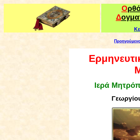
Ο
ρθ
Δ
ογμα
Κε
Προηγούμεν
Ερμηνευτικ
Μ
Ιερά Μητρό
Γεωργίου