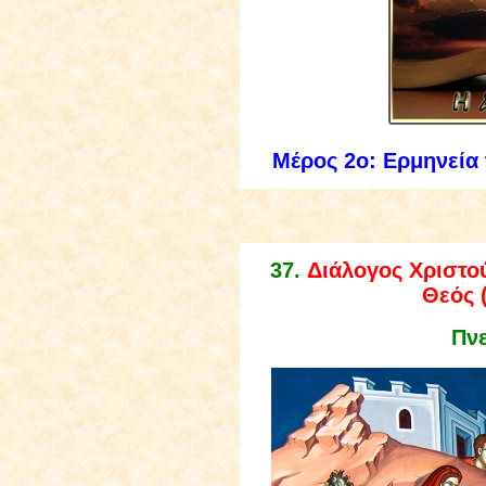
Μέρος 2ο: Ερμηνεία
3
7
.
Διάλογος Χριστού
Θεός (
Πν