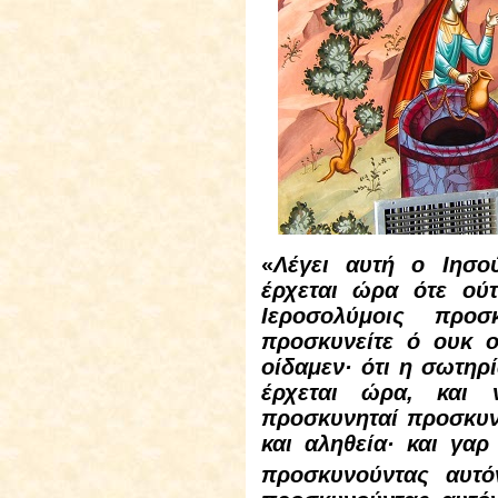
«
Λέγει αυτή ο Ιησού
έρχεται ώρα ότε ού
Ιεροσολύμοις προσ
προσκυνείτε ό ουκ ο
οίδαμεν· ότι η σωτηρ
έρχεται ώρα, και 
προσκυνηταί προσκυν
και αληθεία· και γαρ
προσκυνούντας αυτό