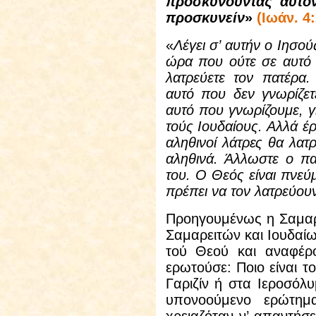
προσκυνούντας αυτόν
προσκυνείν
»
(Ιωάν. 4
«
Λέγει σ’ αυτήν ο Ιησούς
ώρα που ούτε σε αυτό 
λατρεύετε τον πατέρα. 
αυτό που δεν γνωρίζετε
αυτό που γνωρίζουμε, γ
τούς Ιουδαίους. Αλλά έρ
αληθινοί λάτρες θα λατ
αληθινά. Άλλωστε ο πατ
του. Ο Θεός είναι πνεύμ
πρέπει να τον λατρεύουν
Προηγουμένως η Σαμαρε
Σαμαρειτών και Ιουδαίω
τού Θεού και αναφέρο
ερωτούσε: Ποιο είναι τ
Γαριζίν ή στα Ιεροσόλ
υπονοούμενο ερώτημα
χρειαζόταν ν’ απαντήσε