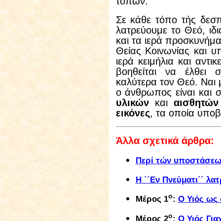
τόπων.
Σε κάθε τόπο τής δεσ
λατρεύουμε το Θεό, ιδι
και τα ιερά προσκυνήμα
Θείας Κοινωνίας και υ
ιερά κειμήλια και αντι
βοηθείται να έλθει 
καλύτερα τον Θεό. Ναι μ
ο άνθρωπος είναι και σ
υλικών
και
αισθητών
εικόνες
, τα οποία υποβ
Άλλα σχετικά άρθρα:
Περί τών υποστάσεων
Η ΄΄Εν Πνεύματι΄΄ λα
ο
Μέρος 1
:
Ο Υιός ως
ο
Μέρος 2
:
Ο Υιός Για