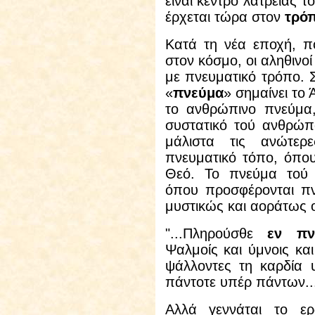
είναι κέντρο λατρείας 
έρχεται τώρα στον
τρό
Κατά τη νέα εποχή, π
στον κόσμο, οι αληθινο
με πνευματικό τρόπο. 
«
πνεύμα
» σημαίνει το
το ανθρώπινο πνεύμα,
συστατικό τού ανθρώπ
μάλιστα τις ανώτερ
πνευματικό τόπο, όπο
Θεό. Το πνεύμα τού α
όπου προσφέρονται πνε
μυστικώς και αοράτως 
"...Πληρούσθε
εν πν
Ψαλμοίς και ύμνοις και
ψάλλοντες τη καρδία 
πάντοτε υπέρ πάντων...
Αλλά γεννάται το ερ