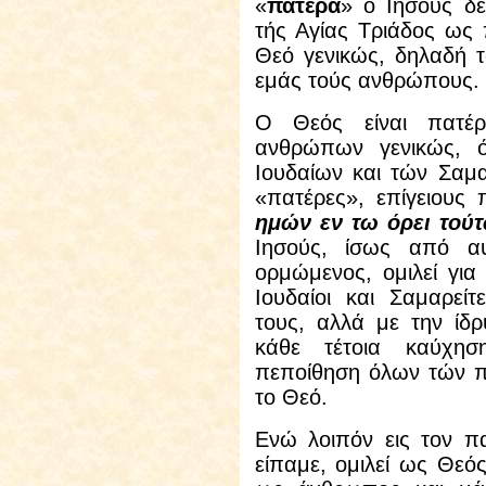
«
πατέρα
» ο Ιησούς δ
τής Αγίας Τριάδος ως 
Θεό γενικώς, δηλαδή τ
εμάς τούς ανθρώπους.
Ο Θεός είναι πατέ
ανθρώπων γενικώς, 
Ιουδαίων και τών Σαμα
«πατέρες», επίγειους 
ημών εν τω όρει τού
Ιησούς, ίσως από αυ
ορμώμενος, ομιλεί για
Ιουδαίοι και Σαμαρεί
τους, αλλά με την ίδρ
κάθε τέτοια καύχη
πεποίθηση όλων τών πι
το Θεό.
Ενώ λοιπόν εις τον 
είπαμε, ομιλεί ως Θεό