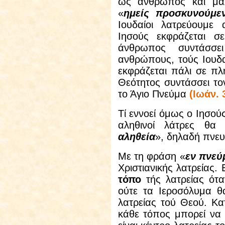
ως άνθρωπος και μάλ
«
ημείς προσκυνούμε
Ιουδαίοι λατρεύουμε
Ιησούς εκφράζεται σε
άνθρωπος συντάσσ
ανθρώπους, τούς Ιουδα
εκφράζεται πάλι σε πλ
Θεότητος συντάσσει το
το Άγιο Πνεύμα
(Ιωάν. 
Τί εννοεί όμως ο Ιησούς
αληθινοί λάτρες θα
αληθεία
», δηλαδή πνευ
Με τη φράση «
εν πνεύ
Χριστιανικής λατρείας. 
τόπο
τής λατρείας όταν
ούτε τα Ιεροσόλυμα θα
λατρείας τού Θεού. Κατ
κάθε τόπος μπορεί να έ