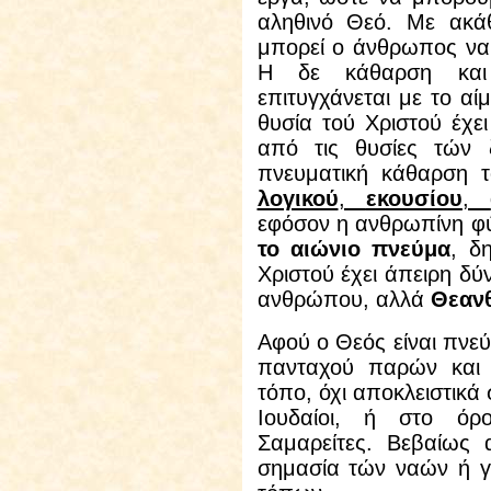
αληθινό Θεό. Με ακάθ
μπορεί ο άνθρωπος να
Η δε κάθαρση και
επιτυγχάνεται με το αί
θυσία τού Χριστού έχε
από τις θυσίες τών 
πνευματική κάθαρση τ
λογικού
,
εκουσίου
,
εφόσον η ανθρωπίνη φύ
το αιώνιο πνεύμα
, δ
Χριστού έχει άπειρη δύ
ανθρώπου, αλλά
Θεαν
Αφού ο Θεός είναι πνεύ
πανταχού παρών και 
τόπο, όχι αποκλειστικά
Ιουδαίοι, ή στο όρ
Σαμαρείτες. Βεβαίως α
σημασία τών ναών ή γ