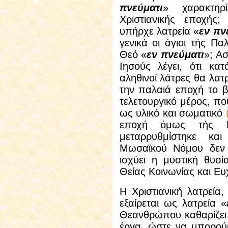
πνεύματι
» χαρακτηρ
Χριστιανικής εποχής
υπήρχε λατρεία «
εν πν
γενικά οι άγιοι τής Πα
Θεό «
εν πνεύματι
»; Α
Ιησούς λέγει, ότι κα
αληθινοί λάτρες θα λατ
την παλαιά εποχή το β
τελετουργικό μέρος, π
ως υλικό και σωματικό
εποχή όμως τής Κα
μεταρρυθμίστηκε κα
Μωσαϊκού Νόμου δεν ι
ισχύει η μυστική θυσί
Θείας Κοινωνίας και Ευ
Η Χριστιανική λατρεία,
εξαίρεται ως λατρεία «
Θεανθρώπου καθαρίζει
έργα, ώστε να μπορού