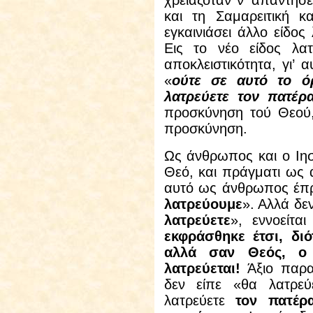
και τη Σαμαρειτική κ
εγκαινιάσει άλλο είδος 
Εις το νέο είδος λατ
αποκλειστικότητα, γι’ 
«
ούτε σε αυτό το ό
λατρεύετε τον πατέρ
προσκύνηση τού Θεού,
προσκύνηση.
Ως άνθρωπος και ο Ιησ
Θεό, και πράγματι ως 
αυτό ως άνθρωπος έπρε
λατρεύουμε
». Αλλά δε
λατρεύετε
», εννοείτα
εκφράσθηκε έτσι, δι
αλλά σαν Θεός, ο 
λατρεύεται!
Άξιο παρα
δεν είπε «θα λατρε
λατρεύετε
τον πατέρ