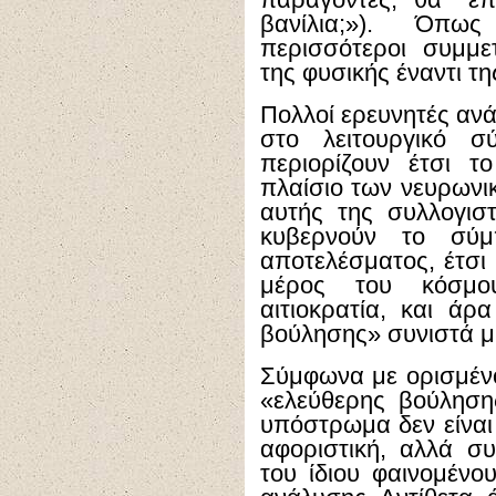
παράγοντες, θα "έπ
βανίλια;»). Όπω
περισσότεροι συμμε
της φυσικής έναντι τη
Πολλοί ερευνητές αν
στο λειτουργικό σ
περιορίζουν έτσι τ
πλαίσιο των νευρωνι
αυτής της συλλογιστ
κυβερνούν το σύμ
αποτελέσματος, έτσι
μέρος του κόσμο
αιτιοκρατία, και άρ
βούλησης» συνιστά μ
Σύμφωνα με ορισμένο
«ελεύθερης βούλησης
υπόστρωμα δεν είναι
αφοριστική, αλλά σ
του ίδιου φαινομένο