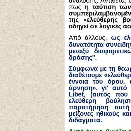
ανάλυσης. Αντίθετα, 
πως
η ταύτιση των
συμπεριλαμβανομέν
της «ελεύθερης βο
οδηγεί σε λογικές α
Από άλλους,
ως ελ
δυνατότητα συνειδη
μεταξύ διαφορετικ
δράσης".
Σύμφωνα με τη θεωρ
διαθέτουμε «ελεύθε
έννοια του όρου, 
άρνηση», γι' αυτό
Libet
, (αυτός που
ελεύθερη βούλη
παρατήρηση αυτή
μείζονες ηθικούς κα
διδάγματα.