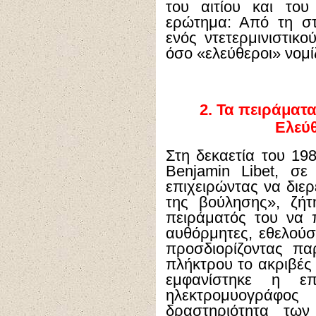
του αιτίου και του 
ερώτημα: Από τη σ
ενός ντετερμινιστικο
όσο «ελεύθεροι» νομί
2.
Τα πειράματα
Ελεύ
Στη δεκαετία του 19
Benjamin Libet, σε 
επιχειρώντας να διερ
της βούλησης», ζή
πειράματός του να 
αυθόρμητες, εθελούσι
προσδιορίζοντας πα
πλήκτρου το ακριβές 
εμφανίστηκε η επ
ηλεκτρομυογράφος
δραστηριότητα των