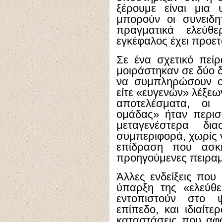
ξέρουμε είναι μια
μπορούν οι συνειδη
πραγματικά ελεύθ
εγκέφαλος έχει προετο
Σε ένα σχετικό πείρ
μοιράστηκαν σε δύο δ
να συμπληρώσουν ο
είτε «ευγενών» λέξεω
αποτελέσματα, οι
ομάδας» ήταν περισ
μεταγενέστερα δια
συμπεριφορά, χωρίς ν
επίδραση που ασκ
προηγούμενες πειραμ
Άλλες ενδείξεις που
ύπαρξη της «ελεύθ
εντοπιστούν στο ψ
επίπεδο, και ιδιαίτε
καταστάσεις που αφ