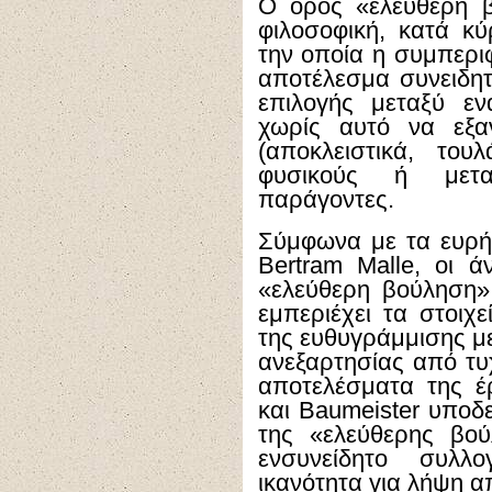
Ο όρος «ελεύθερη β
φιλοσοφική, κατά κ
την οποία η συμπεριφ
αποτέλεσμα συνειδητ
επιλογής μεταξύ ε
χωρίς αυτό να εξαν
(αποκλειστικά, του
φυσικούς ή μεταφυ
παράγοντες.
Σύμφωνα με τα ευρ
Bertram Malle
, οι ά
«ελεύθερη βούληση»
εμπεριέχει τα στοιχ
της ευθυγράμμισης με 
ανεξαρτησίας από τυ
αποτελέσματα της 
και
Baumeister
υποδε
της «ελεύθερης βού
ενσυνείδητο συλλ
ικανότητα για λήψη 