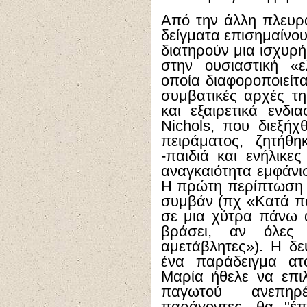
Από την άλλη πλευρά
δείγματα επισημαίνου
διατηρούν μια ισχυρή
στην ουσιαστική «
οποία διαφοροποιείτα
συμβατικές αρχές της
και εξαιρετικά ενδι
Nichols
, που διεξήχ
πειράματος, ζητήθ
-παιδιά και ενήλικε
αναγκαιότητα εμφάνι
Η πρώτη περίπτωση 
συμβάν (πχ «Κατά πό
σε μια χύτρα πάνω 
βράσει, αν όλες 
αμετάβλητες»). Η δ
ένα παράδειγμα ατ
Μαρία ήθελε να επιλ
παγωτού ανεπηρ