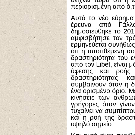
δείχνει τώρα ότι η ε
περιορισμένη από ό,τ
Αυτό το νέο εύρημα
έρευνα από Γάλλο
δημοσιεύθηκε το 20
αμφισβήτησε τον τρ
ερμηνεύεται συνήθως.
ότι η υποτιθέμενη α
δραστηριότητα του ε
από τον Libet, είναι 
ύφεσης και ροής 
δραστηριότητας κ
συμβαίνουν όταν η δ
ένα ορισμένο όριο. Μ
κινήσεις των ανθρώ
γρήγορες όταν γίνο
τυχαίνει να συμπίπτο
και η ροή της δραστ
υψηλό σημείο.