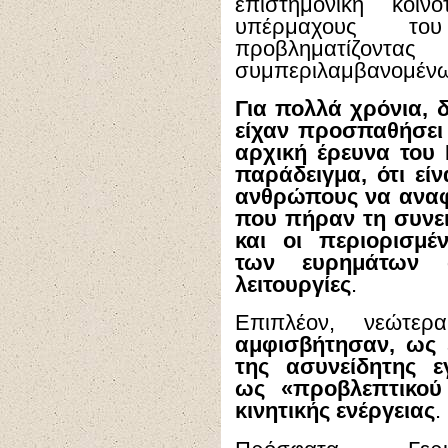
επιστημονική κοιν
υπέρμαχους του
προβληματίζον
συμπεριλαμβανομένων
Για πολλά χρόνια, 
είχαν προσπαθήσει
αρχική έρευνα του L
παράδειγμα, ότι εί
ανθρώπους να αναφ
που πήραν τη συνε
και οι περιορισμέ
των ευρημάτων σ
λειτουργίες
.
Επιπλέον, νεώτερ
αμφισβήτησαν, ως 
της ασυνείδητης ε
ως «προβλεπτικού 
κινητικής ενέργειας
.