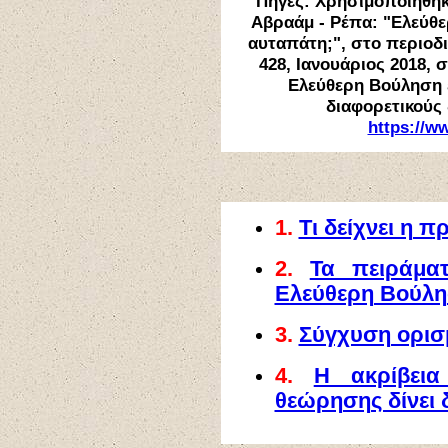
Πηγές:
Χρησιμοποιήθηκ
Αβραάμ - Ρέπα
: "
Ελεύθε
αυταπάτη;
", στο περιοδ
428, Ιανουάριος 2018, 
Ελεύθερη Βούληση 
διαφορετικούς
https://w
1.
Τι δείχνει η 
2.
Τα πειράμα
Ελεύθερη Βούλ
3.
Σύγχυση ορι
4.
Η ακρίβει
θεώρησης δίνει 