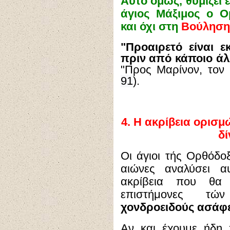
Αυτό όμως, θυμίζει έ
άγιος Μάξιμος ο 
και όχι στη
Βούληση
"Προαιρετό είναι ε
πριν από κάποιο ά
"Προς Μαρίνον, τον
91
).
4.
Η ακρίβεια ορισμ
δί
Οι άγιοι τής Ορθόδο
αιώνες αναλύσει αυ
ακρίβεια που θα 
επιστήμονες 
χονδροειδούς ασάφε
Αν και έχουμε ήδη