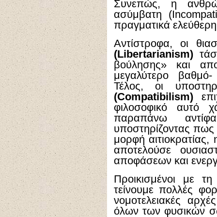
Συνεπώς, η ανθρώ
ασύμβατη (
Incompati
πραγματικά ελεύθερη
Αντίστροφα, οι θι
(
Libertarianism
)
τάσσ
βούλησης» και απο
μεγαλύτερο βαθμό- 
Τέλος, οι υποστη
(
Compatibilism
)
επι
φιλοσοφικό αυτό χ
παραπάνω αντίφα
υποστηρίζοντας πως 
μορφή αιτιοκρατίας,
αποτελούσε ουσιασ
αποφάσεων και ενεργ
Προικισμένοι με τη
τείνουμε πολλές φορ
νομοτελειακές αρχές
όλων των φυσικών σ