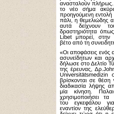
ανασταλούν πλήρως.
το νέο σήμα ακύρ
προηγούμενη εντολή 
πάλι, η θεμελιώδης α
αυτά δείχνουν το
δραστηριότητα όπως
Libet μπορεί, στην
βέτο από τη συνειδητ
«Οι αποφάσεις ενός α
ασυνείδητων και αρ
δήλωσε στο Δελτίο Τύ
της έρευνας, Δρ.Joh
Universitätsmedizin
βρίσκονται σε θέση
διαδικασία λήψης α
μία κίνηση. Παλα
χρησιμοποιήσει τα
του εγκεφάλου για
εναντίον της ελεύθ