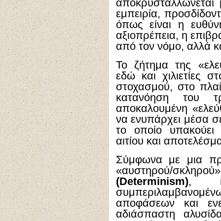
αποκρυσταλλώνεται 
εμπειρία, προσδίδοντ
όπως είναι η ευθύν
αξιοπρέπεια, η επιβρ
από τον νόμο, αλλά κ
Το ζήτημα της «ελε
εδώ και χιλιετίες σ
στοχασμού, στο πλαίσ
κατανόηση του 
αποκαλουμένη «ελε
να ενυπάρχει μέσα σ
το οποίο υπακούει
αιτίου και αποτελέσμ
Σύμφωνα με μια πρ
«αυστηρού/
(
Determinism
)
, κ
συμπεριλαμβανο
αποφάσεων και ενε
αδιάσπαστη αλυσίδ