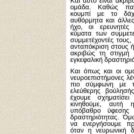
Και αυτό είναι ακρι
ομάδα. Καθώς πατ
κουμπί με το δάχ
αυθόρμητα και άλλε
ήχο, οι ερευνητές
κύματα των συμμετε
συμμετέχοντές τους,
ανταπόκριση στους ή
ακριβώς τη στιγμή
εγκεφαλική δραστηρι
Και όπως και οι ομό
νευροεπιστήμονες λέν
πιο σύμφωνη με τη
ελεύθερης βούλησή
έχουμε σχηματίσε
κινηθούμε, αυτή 
υπόβαθρο ύφεσης 
δραστηριότητας. Ό
να ενεργήσουμε πρα
όταν η νευρωνική δ