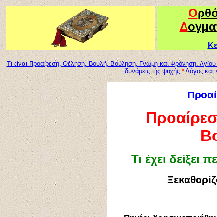
Ο
ρθ
Δ
ογμα
Κε
Τι είναι Προαίρεση, Θέληση, Βουλή, Βούληση, Γνώμη και Φρόνηση. Αγίο
δυνάμεις τής ψυχής
*
Λόγος και 
Προαί
Προαίρεσ
Β
Τι έχει δείξει 
Ξεκαθαρίζ