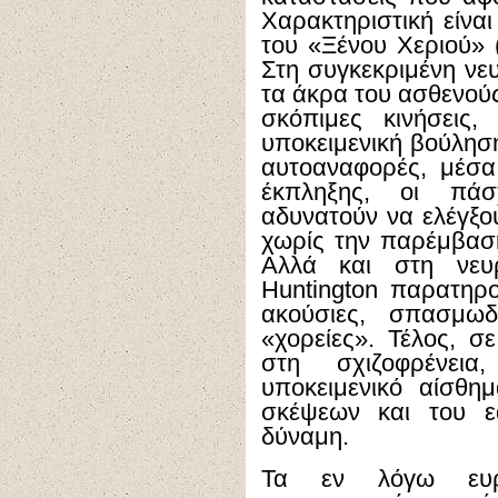
Χαρακτηριστική είνα
του «Ξένου Χεριού» 
Στη συγκεκριμένη νε
τα άκρα του ασθενούς 
σκόπιμες κινήσεις
υποκειμενική βούλησ
αυτοαναφορές, μέσα
έκπληξης, οι πάσ
αδυνατούν να ελέγξου
χωρίς την παρέμβαση
Αλλά και στη νευρ
Huntington
παρατηρού
ακούσιες, σπασμωδ
«χορείες». Τέλος, σ
στη σχιζοφρένει
υποκειμενικό αίσθη
σκέψεων και του ε
δύναμη.
Τα εν λόγω ευρ