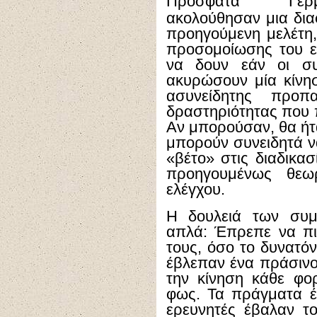
Πρόσφατα
Γε
ακολούθησαν μια δια
προηγούμενη μελέτη
προσομοίωσης του ε
να δουν εάν οι συ
ακυρώσουν μία κίνησ
ασυνείδητης προπα
δραστηριότητας που π
Αν μπορούσαν, θα ήτα
μπορούν συνειδητά ν
«βέτο» στις διαδικασ
προηγουμένως θεωρ
ελέγχου.
Η δουλειά των συμ
απλά: Έπρεπε να πι
τους, όσο το δυνατό
έβλεπαν ένα πράσιν
την κίνηση κάθε φο
φως. Τα πράγματα έγ
ερευνητές έβαλαν τ