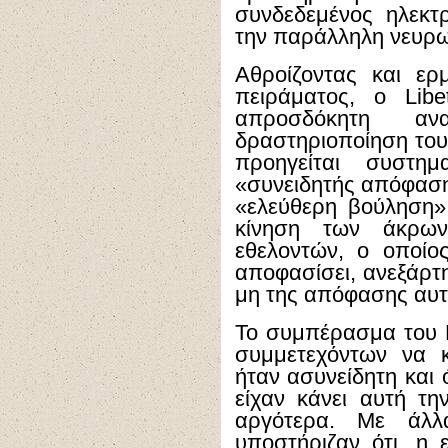
συνδεδεμένος ηλεκτ
την παράλληλη νευρω
Αθροίζοντας και ερ
πειράματος, ο
Libe
απροσδόκητη αν
δραστηριοποίηση του 
προηγείται συστη
«συνειδητής απόφασης
«ελεύθερη βούληση»
κίνηση των άκρω
εθελοντών, ο οποίο
αποφασίσει, ανεξάρτ
μη της απόφασης αυτ
Το συμπέρασμα του L
συμμετεχόντων να 
ήταν ασυνείδητη και 
είχαν κάνει αυτή την
αργότερα. Με άλλ
υποστήριζαν ότι, η