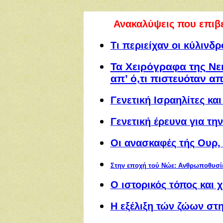
Ανακαλύψεις που επιβ
Τι περιείχαν οι κύλινδ
Τα Χειρόγραφα της Νε
απ’ ό,τι πιστευόταν α
Γενετική Ισραηλίτες κα
Γενετική έρευνα για τη
Οι ανασκαφές τής Ουρ,
Στην εποχή τού Νώε
:
Ανθρωποθυσίες
Ο ιστορικός τόπος και
Η εξέλιξη τών ζώων στ