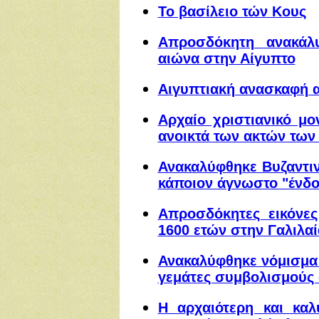
Το βασίλειο τών Κους
Απροσδόκητη ανακάλ
αιώνα στην Αίγυπτο
Αιγυπτιακή ανασκαφή 
Αρχαίο χριστιανικό μ
ανοικτά των ακτών τω
Ανακαλύφθηκε Βυζαντι
κάποιον άγνωστο "ένδ
Απροσδόκητες εικόν
1600 ετών στην Γαλιλαί
Ανακαλύφθηκε νόμισμα 
γεμάτες συμβολισμούς 
Η αρχαιότερη και καλ