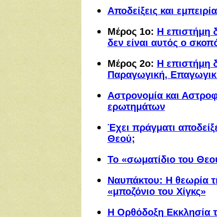
Αποδείξεις και εμπειρία
Μέρος 1ο:
Η επιστήμη δ
δεν είναι αυτός ο σκοπ
Μέρος 2ο:
Η επιστήμη δ
Παραγωγική, Επαγωγική
Αστρονομία και Αστροφ
ερωτημάτων
Έχει πράγματι αποδείξε
Θεού;
Το «σωματίδιο του Θεού
Ναυπάκτου: Η θεωρία τ
«μποζόνιο του Χίγκς»
Η Ορθόδοξη Εκκλησία τη