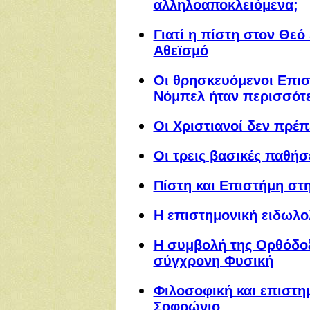
αλληλοαποκλειόμενα;
Γιατί η πίστη στον Θεό
Αθεϊσμό
Οι θρησκευόμενοι Επισ
Νόμπελ ήταν περισσότε
Οι Χριστιανοί δεν πρέπ
Οι τρεις βασικές παθή
Πίστη και Επιστήμη στ
Η επιστημονική ειδωλο
Η συμβολή της Ορθόδοξ
σύγχρονη Φυσική
Φιλοσοφική και επιστη
Σοφρώνιο