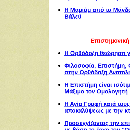
Η Μαριάμ από τα Μάγδα
Βάλεϋ
Επιστημονική
Η Ορθόδοξη θεώρηση γι
Φιλοσοφία, Επιστήμη, Θ
στην Ορθόδοξη Ανατολ
Η Επιστήμη είναι ισότι
Μάξιμο τον Ομολογητή
Η Αγία Γραφή κατά τους
αποκαλύψεως με την κτ
Προσεγγίζοντας την επ
με βάση το έργο του "Ο