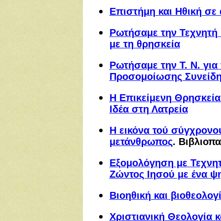
Επιστήμη και Ηθική σε
Ρωτήσαμε την Τεχνητή 
με τη θρησκεία
Ρωτήσαμε την Τ. Ν. για
Προσομοίωσης Συνείδ
Η Επικείμενη Θρησκεία
Ιδέα στη Λατρεία
Η εικόνα τού σύγχρονο
μετάνθρωπος
. Βιβλιοπ
Εξομολόγηση με Τεχνητ
Ζώντος Ιησού με ένα ψ
Βιοηθική και βιοθεολογ
Χριστιανική Θεολογία 