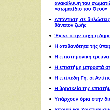
ανακάλυψη του σωματιδ
«σωματίδιο του Θεού»
Απάντηση σε δηλώσεις τ
θάνατον ζωής
Έγινε στην τύχη η δημι
Η απιθανότητα τής ύπα
Η επιστημονική έρευνα 
Η επιστήμη μπροστά σ
Η επίπεδη Γη, οι Αντίπ
Η θρησκεία της επιστή
Υπάρχουν όρια στην δ
Ιατρική και Χριστιανισμ