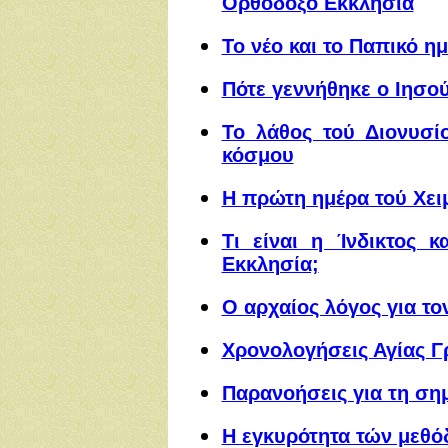
Ορθόδοξο Εκκλησία
Το νέο και το Παπικό η
Πότε γεννήθηκε ο Ιησού
Το λάθος τού Διονυσί
κόσμου
Η πρώτη ημέρα τού Χει
Τι είναι η Ίνδικτος 
Εκκλησία;
Ο αρχαίος λόγος για το
Χ
ρονολογήσεις Αγίας Γ
Παρανοήσεις για τη ση
Η εγκυρότητα τών μεθ