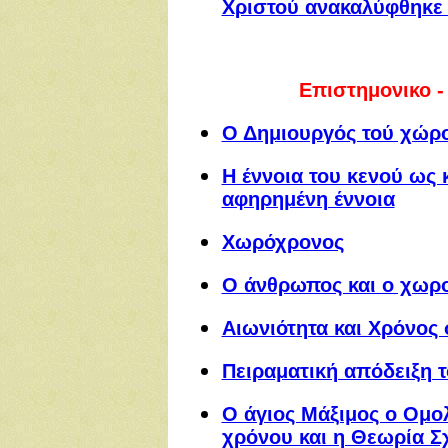
Χριστού ανακαλύφθηκε 
Επιστημονικο -
Ο Δημιουργός τού χώρο
Η έννοια του κεν
ού ως 
αφηρημένη έννοια
Χωρόχρονος
Ο άνθρωπος και ο χωρ
Αιωνιότητα και Χρόνο
Πειραματική απόδειξη τ
Ο άγιος Μάξιμος ο Ομο
χρόνου και η Θεωρία Σχ