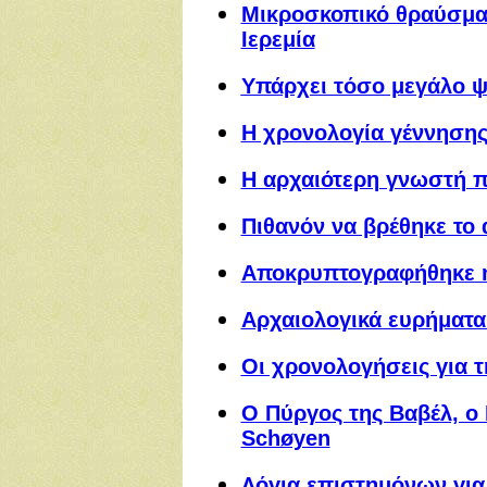
Μικροσκοπικό θραύσμα 
Ιερεμία
Υπάρχει τόσο μεγάλο ψ
Η χρονολογία γέννησης
Η αρχαιότερη γνωστή 
Πιθανόν να βρέθηκε το
Αποκρυπτογραφήθηκε η
Αρχαιολογικά ευρήματα
Οι χρονολογήσεις για τ
Ο Πύργος της Βαβέλ, ο
Schøyen
Λόγια επιστημόνων για