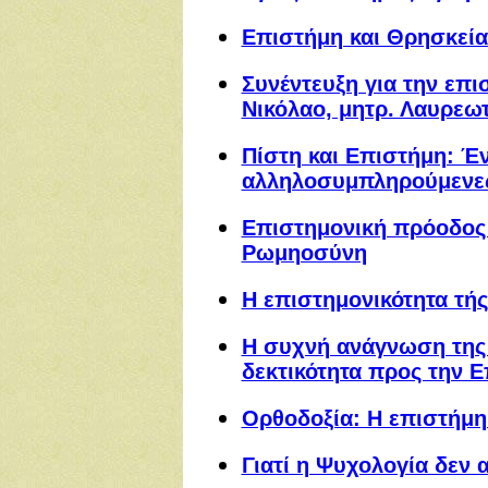
Επιστήμη και Θρησκεία
Συνέντευξη για την επι
Νικόλαο, μητρ. Λαυρεω
Πίστη και Επιστήμη: Έν
αλληλοσυμπληρούμενε
Επιστημονική πρόοδος 
Ρωμηοσύνη
Η επιστημονικότητα τή
Η συχνή ανάγνωση της 
δεκτικότητα προς την 
Ορθοδοξία: Η επιστήμη
Γιατί η Ψυχολογία δεν 