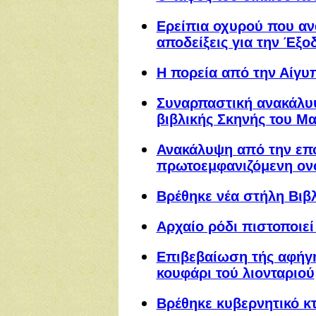
Eρείπια οχυρού που αν
αποδείξεις για τη
ν Έξο
Η πορεία από την Αίγυ
Συναρπαστική ανακάλυψ
βιβλικής Σκηνής του Μ
Ανακάλυψη από την επ
πρωτοεμφανιζόμενη ον
Βρέθηκε νέα στήλη Βιβ
Αρχαίο ρόδι πιστοποιεί
Επιβεβαίωση τής αφήγη
κουφάρι τού λιονταριού
Βρέθηκε κυβερνητικό κτ