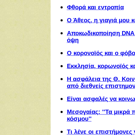
Φθορά και εντροπία
Ο Άθεος, η γιαγιά μου 
Αποκωδικοποίηση
DN
όψη
Ο κορονοϊός και ο φόβο
Εκκλησία, κορωνοϊός κ
Η ασφάλεια της Θ. Κοι
από διεθνείς επιστημον
Είναι ασφαλές να κοιν
Μεσογαίας: ''Τα μικρά 
κόσμου''
Τι λένε οι επιστήμονες