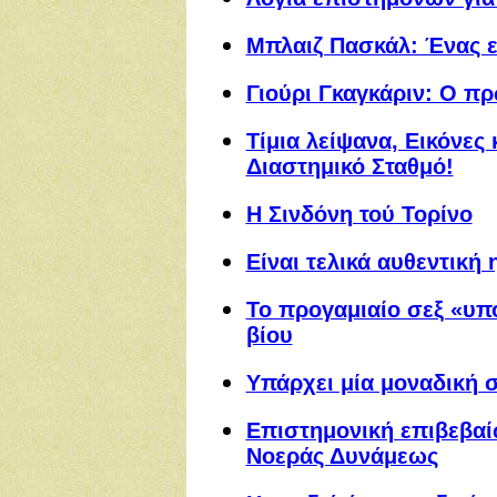
Μπλαιζ Πασκάλ: Ένας ε
Γιούρι Γκαγκάριν: O π
Τίμια λείψανα, Εικόνες 
Διαστημικό Σταθμό!
Η Σινδόνη τού Τορίνο
Είναι τελικά αυθεντική 
Το προγαμιαίο σεξ «υπ
βίου
Υπάρχει μία μοναδική 
Επιστημονική επιβεβαί
Νοεράς Δυνάμεως