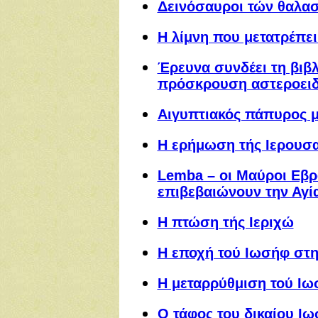
Δεινόσαυροι τών θαλα
Η λίμνη που μετατρέπει
Έρευνα συνδέει τη βιβ
πρόσκρουση αστεροει
Αιγυπτιακός πάπυρος μι
Η ερήμωση τής Ιερουσα
Lemba – οι Μαύροι Εβρα
επιβεβαιώνουν την Αγί
Η πτώση τής Ιεριχώ
Η εποχή τού Ιωσήφ στη
Η μεταρρύθμιση τού Ι
Ο τάφος του δικαίου Ι