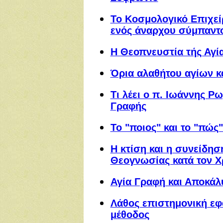
Το Κοσμολογικό Επιχεί
ενός άναρχου σύμπαντ
Η Θεοπνευστία τής Αγί
Όρια αλαθήτου αγίων κ
Τι λέει ο π. Ιωάννης Ρω
Γραφής
Το "ποιος" και το "πώς
Η κτίση και η συνείδησ
Θεογνωσίας κατά τον 
Αγία Γραφή και Αποκά
Λάθος επιστημονική εφ
μέθοδος