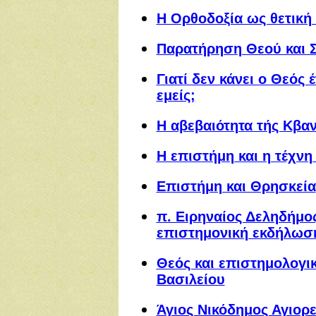
Η Ορθοδοξία ως θετική
Παρατήρηση Θεού και Σ
Γιατί δεν κάνει ο Θεός 
εμείς;
Η αβεβαιότητα τής Κβα
Η επιστήμη και η τέχνη
Επιστήμη και Θρησκεία
π. Ειρηναίος Δεληδήμο
επιστημονική εκδήλωσ
Θεός και επιστημολογι
Βασιλείου
Άγιος Νικόδημος Αγιορε