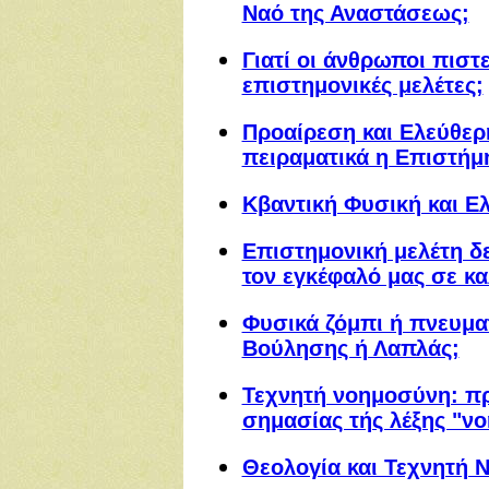
Ναό της Αναστάσεως;
Γιατί οι άνθρωποι πισ
επιστημονικές μελέτες;
Προαίρεση και Ελεύθερη
πειραματικά η Επιστήμ
Κβαντική Φυσική και Ε
Επιστημονική μελέτη δ
τον εγκέφαλό μας σε κα
Φυσικά ζόμπι ή πνευμα
Βούλησης ή Λαπλάς;
Τεχνητή νοημοσύνη: πρ
σημασίας τής λέξης "ν
Θεολογία και Τεχνητή