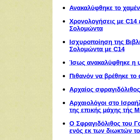
Ανακαλύφθηκε το χαμέν
Χρονολογήσεις με
C14
Σολομώντα
Ισχυροποίηση της Βιβλι
Σολομώντα με C14
Ίσως ανακαλύφθηκε η
Πιθανόν να βρέθηκε το
Αρχαίος σφραγιδόλιθος
Αρχαιολόγοι στο Ισραή
της επικής μάχης
τής Μ
Ο Σφραγιδόλιθος του Γ
ενός εκ των διωκτών το