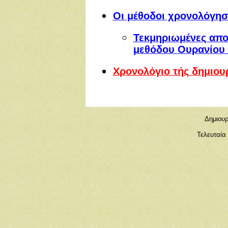
Οι μέθοδοι χρονολόγη
Τεκμηριωμένες αποδ
μεθόδου Ουρανίου
Χρονολόγιο τής δημιου
Δημιουρ
Τελευταία