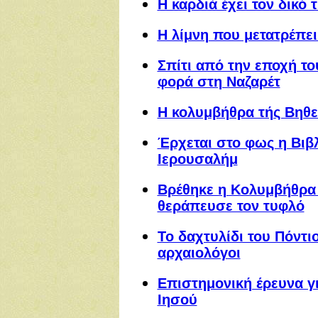
Η καρδιά έχει τον δικό
Η λίμνη που μετατρέπει
Σπίτι από την εποχή τ
φορά στη Ναζαρέτ
Η κολυμβήθρα τής Βηθ
Έρχεται στο φως η Βιβ
Ιερουσαλήμ
Βρέθηκε η Κολυμβήθρα 
θεράπευσε τον τυφλό
Το δαχτυλίδι του Πόντι
αρχαιολόγοι
Επιστημονική έρευνα γ
Ιησού