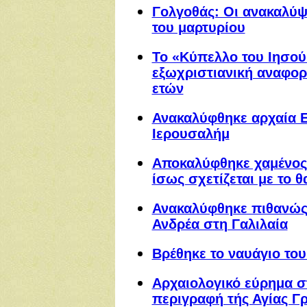
Γολγοθάς: Οι ανακαλύψ
του μαρτυρίου
Το «Κύπελλο του Ιησού
εξωχριστιανική αναφορ
ετών
Ανακαλύφθηκε αρχαία Ε
Ιερουσαλήμ
Αποκαλύφθηκε χαμένος 
ίσως σχετίζεται με το 
Ανακαλύφθηκε πιθανώς
Ανδρέα στη Γαλιλαία
Βρέθηκε το ναυάγιο το
Αρχαιολογικό εύρημα σ
περιγραφή τής Αγίας Γ