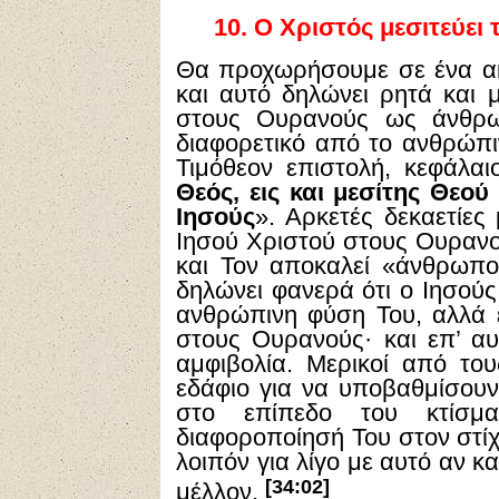
10.
Ο Χριστός μεσιτεύει
Θα προχωρήσουμε σε ένα ακ
και αυτό δηλώνει ρητά και μ
στους Ουρανούς ως άνθρω
διαφορετικό από το ανθρώπ
Τιμόθεον επιστολή, κεφάλαιο
Θεός, εις και μεσίτης Θε
Ιησούς
». Αρκετές δεκαετίε
Ιησού Χριστού στους Ουρανο
και Τον αποκαλεί «άνθρωπο
δηλώνει φανερά ότι ο Ιησούς
ανθρώπινη φύση Του, αλλά 
στους Ουρανούς· και επ’ α
αμφιβολία. Μερικοί από του
εδάφιο για να υποβαθμίσουν
στο επίπεδο του κτίσμ
διαφοροποίησή Του στον στί
λοιπόν για λίγο με αυτό αν κ
[34:02]
μέλλον.