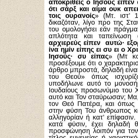
αποκριθείς ο Ιησούς είπεν
ότι σάρξ και αίμα ουκ απε
τοις ουρανοίς
» (Μτ. ιστ’ 
δικαζόταν, λίγο προ της Στ
του ομολογήσει εάν πράγματ
απλότητα και ταπείνωση 
αρχιερεύς είπεν αυτώ· εξο
ίνα ημίν είπης ει συ ει ο Χ
Ιησούς· συ είπας
» (Μτ κσ
προσέξουμε ότι ο χαρακτηρισ
άρθρο μπροστά, δηλαδή είναι
του Θεού» όπως ισχυρίζο
υποδήλωνε αυτό το μονοσήμ
Ιουδαίους προσωνύμιο του Χ
αυτό και Τον σταύρωσαν; Μα,
τον Θεό Πατέρα, και όπως 
στην φύση Του άνθρωπος και
αλληγορίαν ή κατ’ επίφασιν.
κατά φύσιν, έχει δηλαδή θ
προσφώνηση λοιπόν για τον 
τίτλος ευγενείας ή χαριστικ