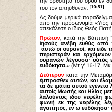
την ορθότητα του όρου εν δυ
[10:51]
του τον απηύθυναν.
Ας δούμε μερικά παραδείγμα
από την προσωνυμία «Υιός τ
απεκάλεσε ο ίδιος Θεός Πατή
Πρώτον
, κατά την Βάπτισή 
Ιησούς ανέβη ευθύς από 
αυτώ οι ουρανοί, και είδε 
περιστεράν και ερχόμενον
ουρανών λέγουσα· ούτός ε
ευδόκησα.
» (Μτ γ’ 16-17, Μκ 
Δεύτερον
κατά την Μεταμόρ
έμπροσθεν αυτών, και έλα
τα δε ιμάτια αυτού εγένετο
αυτοίς Μωσής και Ηλίας μετ
λαλούντος ιδού νεφέλη φω
φωνή εκ της νεφέλης λέγ
αγαπητός, εν ω ευδόκησα· 