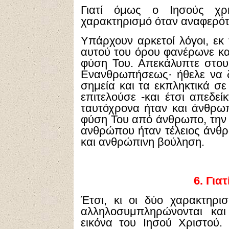
Γιατί όμως ο Ιησούς χρ
χαρακτηρισμό όταν αναφερότ
Υπάρχουν αρκετοί λόγοι, εκ 
αυτού του όρου φανέρωνε κα
φύση Του. Απεκάλυπτε στου
Ενανθρωπήσεως· ήθελε να δ
σημεία και τα εκπληκτικά σ
επιτελούσε -και έτσι απεδεί
ταυτόχρονα ήταν και άνθρω
φύση Του από άνθρωπο, την 
ανθρώπου ήταν τέλειος άνθ
και ανθρώπινη βούληση.
6.
Γιατ
Έτσι, κι οι δύο χαρακτηρ
αλληλοσυμπληρώνονται και
εικόνα του Ιησού Χριστού.