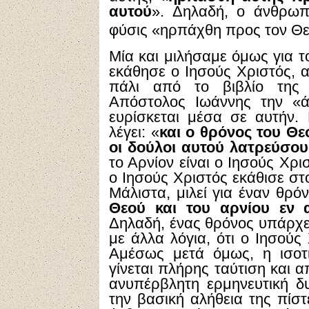
αυτού
». Δηλαδή, ο άνθρωπο
φύσις «ηρπάχθη προς τον Θε
Μία και μιλήσαμε όμως για 
εκάθησε ο Ιησούς Χριστός, 
πάλι από το βιβλίο της 
Απόστολος Ιωάννης την «ά
ευρίσκεται μέσα σε αυτήν.
λέγει: «
και ο θρόνος του Θεο
οι δούλοι αυτού λατρεύσο
το Αρνίον είναι ο Ιησούς Χρι
ο Ιησούς Χριστός εκάθισε στ
Μάλιστα, μιλεί για έναν θρόν
Θεού και του αρνίου εν 
Δηλαδή, ένας θρόνος υπάρχει,
με άλλα λόγια, ότι ο Ιησούς
Αμέσως μετά όμως, η ισοτ
γίνεται πλήρης ταύτιση και α
ανυπέρβλητη ερμηνευτική δ
την βασική αλήθεια της πίστ