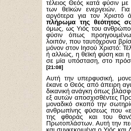
τέλειος Θεός κατά φύσιν με 
των θεϊκών ενεργειών. Γι
αργότερα για τον Χριστό ό
πλήρωμα της θεότητος σ
όμως, ως Υιός του ανθρώπου
φύσιν όπως προηγουμένω
λοιπόν, που ταυτόχρονα βρίσ
μόνον στον Ιησού Χριστό: Τέ
ή αλλιώς, η θεϊκή φύση και 
σε μία υπόσταση, στο πρόσ
[21:08]
Αυτή την υπερφυσική, μον
έκανε ο Θεός από άπειρη αγά
δικανική ανάγκη όπως βλάσφημ
εξ αυτών αποσχισθέντες Προτ
μοναδικό σκοπό την σωτηρ
ανθρωπίνης φύσεως που «επ
της φθοράς και του θαν
Πρωτοπλάστων. Αυτή την πε
και συγκεκριμένα ο Υιός και