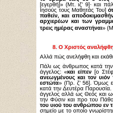
[εγερθή]» (Μτ. ιζ’ 9]· και πάλ
Ιησούς τους Μαθητάς Του]
ό
παθείν, και αποδοκιμασθή
αρχιερέων και των γραμμα
τρεις ημέρας αναστήναι
» (Μ
8.
Ο Χριστός αναλήφθη
Αλλά πώς ανελήφθη και εκάθι
Πάλι ως άνθρωπος κατά την
άγγελος: «
και είπεν
[ο Στέ
ανεωγμένους και τον υιόν
εστώτα
» (Πρ. ζ’ 56]. Όμως
κατά την Δευτέρα Παρουσία.
άγγελος αλλά ως Θεός και 
την Φύσιν και προ του Πάθο
του υιού του ανθρώπου εν
σημείο με το οποίο γνωρίστη