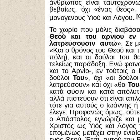
άνθρωπος είναι ταυτοχρόνω
βεβαίως, όχι «ένας θεός»
[
μονογενούς Υιού και Λόγου.
Το χωρίο που μόλις διαβάσαμ
Θεού και του αρνίου εν 
λατρεύσουσιν αυτώ
». Σε μ
«Και ο θρόνος του Θεού και τ
πόλη), και οι δούλοι Του θ
τελείως παράδοξη. Ενώ φαινο
και το Αρνίο-, εν τούτοις ο
δούλοι
Του
», όχι «οι δούλο
λατρεύσουν» και όχι «θα
Του
κατά φύσιν και κατά απόλυτ
αλλά πιστεύουν ότι είναι απ
τότε για αυτούς ο Ιωάννης ή
έλεγε. Προφανώς όμως, ούτε τ
ο Απόστολος εγνώριζε και 
Χριστός ως Υιός και Λόγος 
επομένως μετέχει στην ενιαί
ενός Θεού. Έτσι, αυτού του