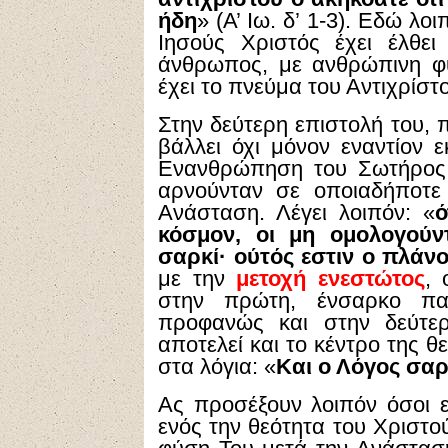
ήδη
» (Α’ Ιω. δ’ 1-3). Εδώ λοι
Ιησούς Χριστός έχει έλθε
άνθρωπος, με ανθρώπινη φύ
έχει το πνεύμα του Αντιχρίστ
Στην δεύτερη επιστολή του, π
βάλλει όχι μόνον εναντίον 
Ενανθρώπηση του Σωτήρος, 
αρνούνταν σε οποιαδήποτε
Ανάσταση. Λέγει λοιπόν: «
ό
κόσμον, οι μη ομολογούν
σαρκί· ούτός εστιν ο πλάνο
με την
μετοχή ενεστώτος
, 
στην πρώτη, ένσαρκο πα
προφανώς και στην δεύτερ
αποτελεί και το κέντρο της 
στα λόγια: «
Και ο Λόγος σαρ
Ας προσέξουν λοιπόν όσοι ε
ενός την θεότητα του Χριστο