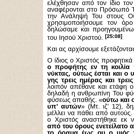
ελέχθησαν από τον ίδιο το
αναφέρονται στο Πρόσωπό Τ
την Ανάληψή Του στους Ου
χρησιμοποιήσουμε τον όρ
δηλώσαμε και προηγουμένως
[25:08]
του Ιησού Χριστού.
Και ας αρχίσουμε εξετάζοντα
Ο ίδιος ο Χριστός προφητικά 
ο προφήτης εν τη κοιλία 
νύκτας, ούτως έσται και ο 
γης τρεις ημέρας και τρει
λοιπόν απέθανε και ετάφη ο
δηλαδή η ανθρωπίνη Του φύσι
φύσεως απαθής. «
ούτω και 
υπ’ αυτών
» (Μτ. ιζ’ 12), 
μέλλει να πάθει από αυτούς
ο Χριστός αναστήθηκε εκ 
από του όρους ενετείλατο α
το όραμα έως ου ο υιός