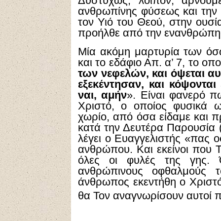
Δυστυχώς, λοιπόν, αρνούμε
ανθρωπίνης φύσεως και την
τον Υιό του Θεού, στην ουσί
προήλθε από την ενανθρώπηση
Μία ακόμη μαρτυρία των όσω
και το εδάφιο Απ. α’ 7, το οπ
των νεφελών, και όψεται αυ
εξεκέντησαν, και κόψονται
ναι, αμήν
». Είναι φανερό π
Χριστό, ο οποίος φυσικά 
χωρίο, από όσα είδαμε και 
κατά την Δευτέρα Παρουσία (Ζ
λέγει ο Ευαγγελιστής «πας
ανθρώπου. Και εκείνοι που Τ
όλες οι φυλές της γης. 
ανθρώπινους οφθαλμούς τ
άνθρωπος εκεντήθη ο Χριστό
θα Τον αναγνωρίσουν αυτοί 