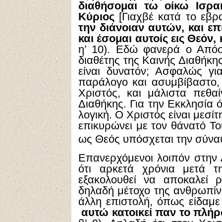
διαθήσομαι τω οίκω Ισραή
Κύριος
[Γιαχβέ κατά το εβρα
την διάνοιαν αυτών, και ε
και έσομαι αυτοίς εις Θεόν, 
η’ 10). Εδώ φανερά ο Απόσ
διαθέτης της Καινής Διαθήκης
είναι δυνατόν; Ασφαλώς για
παράλογο και ασυμβίβαστο, δ
Χριστός, και μάλιστα πεθαί
Διαθήκης. Για την Εκκλησία 
λογική. Ο Χριστός είναι μεσίτ
επικυρώνει με τον θάνατό Τ
ως Θεός υπόσχεται την σύνα
Επανερχόμενοι λοιπόν στην Α
ότι αρκετά χρόνια μετά 
εξακολουθεί να αποκαλεί 
δηλαδή μέτοχο της ανθρωπίνη
άλλη επιστολή, όπως είδαμε
αυτώ κατοικεί παν το πλή