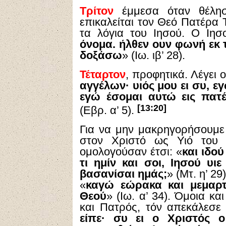
Τρίτον
έμμεσα όταν θέλησ
επικαλείται τον Θεό Πατέρα 
τα λόγια του Ιησού. Ο Ιησ
όνομα. ήλθεν ουν φωνή εκ 
δοξάσω
» (Ιω. ιβ’ 28).
Τέταρτον
, προφητικά. Λέγει 
αγγέλων· υιός μου ει συ, ε
εγώ έσομαι αυτώ εις πατέρ
[13:20]
(Εβρ. α’ 5).
Για να μην μακρηγορήσουμε
στον Χριστό ως Υιό του 
ομολογούσαν έτσι: «
και ιδο
τι ημίν και σοι, Ιησού υ
βασανίσαι ημάς;
» (Μτ. η’ 2
«
καγώ εώρακα και μεμαρτύ
Θεού
» (Ιω. α’ 34). Όμοια κ
και Πατρός, τόν απεκάλεσε 
είπε· συ ει ο Χριστός ο