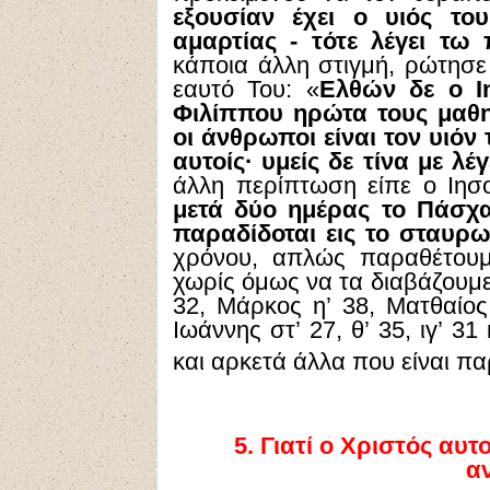
εξουσίαν έχει ο υιός το
αμαρτίας - τότε λέγει τ
κάποια άλλη στιγμή, ρώτησε
εαυτό Του: «
Ελθών δε ο Ι
Φιλίππου ηρώτα τους μαθη
οι άνθρωποι είναι τον υιόν
αυτοίς· υμείς δε τίνα με λέγ
άλλη περίπτωση είπε ο Ιησ
μετά δύο ημέρας το Πάσχα
παραδίδοται εις το σταυρ
χρόνου, απλώς παραθέτουμ
χωρίς όμως να τα διαβάζουμε. Ε
32, Μάρκος η’ 38, Ματθαίος 
Ιωάννης στ’ 27, θ’ 35, ιγ’ 3
και αρκετά άλλα που είναι π
5.
Γιατί ο Χριστός αυτ
α