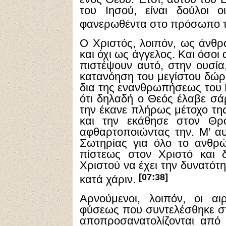
του Ιησού, είναι δούλοι ο
φανερωθέντα στο πρόσωπο τ
Ο Χριστός, λοιπόν, ως άνθ
και όχι ως άγγελος. Και όσοι
πιστέψουν αυτό, στην ουσία
κατανόηση του μεγίστου δώ
δια της ενανθρωπήσεως του 
ότι δηλαδή ο Θεός έλαβε σά
την έκανε πλήρως μέτοχο τη
και την εκάθησε στον Θρό
αφθαρτοποιώντας την. Μ’ αυ
Σωτηρίας για όλο το ανθρώ
πίστεως στον Χριστό και 
Χριστού να έχει την δυνατότ
[07:38]
κατά χάριν.
Αρνούμενοι, λοιπόν, οι α
φύσεως που συντελέσθηκε σ
αποπροσανατολίζονται από 