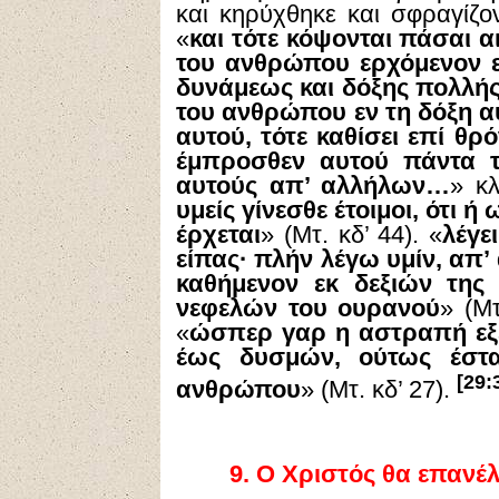
και κηρύχθηκε και σφραγίζον
«
και τότε κόψονται πάσαι αι
του ανθρώπου ερχόμενον ε
δυνάμεως και δόξης πολλής
του ανθρώπου εν τη δόξη αυτ
αυτού, τότε καθίσει επί θρ
έμπροσθεν αυτού πάντα τ
αυτούς απ’ αλλήλων…
» κλ
υμείς γίνεσθε έτοιμοι, ότι 
έρχεται
» (Μτ. κδ’ 44). «
λέγε
είπας· πλήν λέγω υμίν, απ’
καθήμενον εκ δεξιών της
νεφελών του ουρανού
» (Μτ
«
ώσπερ γαρ η αστραπή εξέ
έως δυσμών, ούτως έστα
[29:
ανθρώπου
» (Μτ. κδ’ 27).
9.
Ο Χριστός θα επανέλ