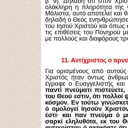
β’ 9). Δηλαδή ότι στον Χρι
ολόκληρη η πληρότητα της
Μάλιστα, αυτό αποτελεί και 
δηλαδή ο Θεός ενηνθρώπησε
του Ιησού Χριστού και όπως 
τις επιθέσεις του Πονηρού 
με πολλούς και διαφόρους τρ
11.
Αντίχριστος ο αρνο
Για ορισμένους από αυτούς
Χριστός ήταν όντως άνθρω
έγραφε ο Ευαγγελιστής και
παντί πνεύματι πιστεύετε,
του Θεού εστιν, ότι πολλοί
κόσμον. Εν τούτω γινώσκε
ό ομολογεί Ιησούν Χριστό
έστι· και παν πνεύμα ό μ
σαρκί εληλυθότα, εκ του Θε
αντιχρίστου ό ακηκόατε ότι