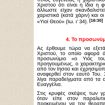
Χριστού ότι είναι η ίδια η
άλλωστε είχαν σκανδαλιστε
χαριστικά (κατά χάριν) και ο
[16:30]
«Υιοί Θεού» (Ιω. ι’ 34).
4.
Το προσωνύμι
Ας έρθουμε τώρα να εξετά
Χριστού, το οποίο αφορά 
προσωνύμιο «ο Υιός το
προηγουμένως, ο χαρακτηρισ
από τον Ιησού και εχρησιμοπ
αναφερθεί στον εαυτό Του.
λίγα παραδείγματα από τα 
Ευαγγέλια.
Στις κρυφές σκέψεις των γ
όταν είπε στον παραλυτ
προκειμένου να τον θεραπε