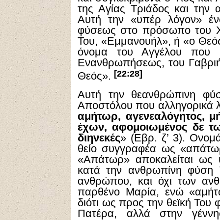
της Αγίας Τριάδος και την
Αυτή την «υπέρ λόγον» έν
φύσεως στο πρόσωπο του Χρ
Του, «Εμμανουήλ», ή «ο Θεός
όνομα του Αγγέλου που υ
Ενανθρωπήσεως, του Γαβριήλ
[22:28]
Θεός».
Αυτή την θεανθρώπινη φύσ
Αποστόλου που αλληγορικά λ
αμήτωρ, αγενεαλόγητος, μ
έχων, αφομοιωμένος δε τω 
διηνεκές
» (Εβρ. ζ’ 3). Ονο
θείο συγγραφέα ως «απάτωρ
«Απάτωρ» αποκαλείται ως υ
κατά την ανθρωπίνη φύση Τ
ανθρώπου, και όχι των ανθ
παρθένο Μαρία, ενώ «αμήτ
διότι ως προς την θεϊκή Του
Πατέρα, αλλά στην γένν