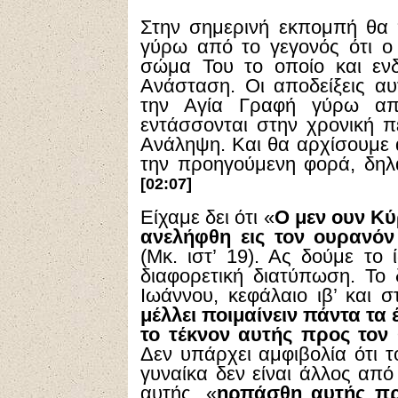
Στην σημερινή εκπομπή θα 
γύρω από το γεγονός ότι ο
σώμα Του το οποίο και εν
Ανάσταση. Οι αποδείξεις α
την Αγία Γραφή γύρω α
εντάσσονται στην χρονική π
Ανάληψη. Και θα αρχίσουμε 
την προηγούμενη φορά, δηλ
[02:07]
Είχαμε δει ότι «
Ο μεν ουν Κύ
ανελήφθη εις τον ουρανόν
(Μκ. ιστ’ 19). Ας δούμε το
διαφορετική διατύπωση. Το
Ιωάννου, κεφάλαιο ιβ’ και σ
μέλλει ποιμαίνειν πάντα τα
το τέκνον αυτής προς τον
Δεν υπάρχει αμφιβολία ότι τ
γυναίκα δεν είναι άλλος από
αυτής, «
ηρπάσθη αυτής πρ