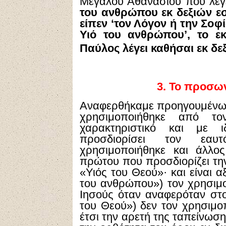
Μεγάλου Αθανασίου που λέγε
του ανθρώπου εκ δεξιών ε
είπεν ‘τον Λόγον ή την Σοφ
Υιό του ανθρώπου’, το ε
Παύλος λέγει καθήσαι εκ δε
3.
Το προσωνύ
Αναφερθήκαμε προηγουμένως
χρησιμοποιήθηκε από τ
χαρακτηριστικό και με ι
προσδιορίσει τον εαυ
χρησιμοποιήθηκε και άλλο
πρώτου που προσδιορίζει την
«Υιός του Θεού»· και είναι 
του ανθρώπου») τον χρησιμο
Ιησούς όταν αναφερόταν στο
του Θεού») δεν τον χρησιμοπ
έτσι την αρετή της ταπείνωσ