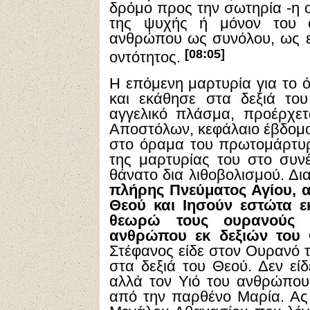
δρόμο προς την σωτηρία -η ο
της ψυχής ή μόνον του 
ανθρώπου ως συνόλου, ως εν
[08:05]
οντότητος.
Η επόμενη μαρτυρία για το ό
και εκάθησε στα δεξιά το
αγγελικό πλάσμα, προέρχε
Αποστόλων, κεφάλαιο έβδομο (
στο όραμα του πρωτομάρτυρ
της μαρτυρίας του στο συνέ
θάνατο δια λιθοβολισμού. Δι
πλήρης Πνεύματος Αγίου, α
Θεού και Ιησούν εστώτα εκ
θεωρώ τους ουρανούς 
ανθρώπου εκ δεξιών του
Στέφανος είδε στον Ουρανό 
στα δεξιά του Θεού. Δεν εί
αλλά τον Υιό του ανθρώπο
από την παρθένο Μαρία. Ας