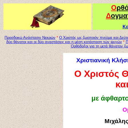
Ο
ρθ
Δ
ογμα
Κε
Προσδοκώ Ανάστασιν Νεκρών
*
Ο Χριστός ως ζωοποιόν πνεύμα και Δεύτ
δύο θάνατοι και οι δύο αναστάσεις
κ
αι η μέση κατάσταση τών ψυχών
*
Ορθόδοξοι για τη μετά θάνατον ζ
Χριστιανική Κλή
Ο Χριστός 
κα
με άφθαρτ
Ο
Μιχάλη