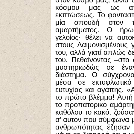
κόσμου μας ως απο
εκπτώσεως. Το φανταστι
μία σπουδή στον πο
αμαρτήματος. Ο ήρω
γελοίος· θέλει να αυτ
στους Δαιμονισμένους γ
του, αλλά γιατί απλώς δ
του. Πεθαίνοντας –στο 
μυστηριωδώς σε ένα
διάστημα. Ο σύγχρονο
μέσα σε εκτυφλωτικ
ευτυχίας και αγάπης. «Α
το πρώτο βλέμμα! Αυτή
το προπατορικό αμάρτημ
καθόλου το κακό, ζούσα
σ’ αυτόν που σύμφωνα μ
ανθρωπότητας έζησαν 