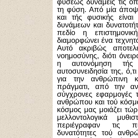
φύσεως δυνάμεις τις ο
τη φύση. Από μία άποψ
και τής φυσικής είνα
δυνάμεων και δυνατοτή
πεδίο η επιστημονι
διαμορφώνει ένα τεχνητ
Αυτό ακριβώς αποτελ
νοημοσύνης, διότι όνει
η αυτονόμηση τή
αυτοσυνειδησία της, ό,τι
για την ανθρώπινη 
πράγματι, από την α
σύγχρονες εφαρμογές τ
ανθρώπου και τού κόσμ
κόσμος μας μοιάζει τώ
μελλοντολογικά μυθι
περιέγραφαν τις πι
δυνατότητες τού ανθ