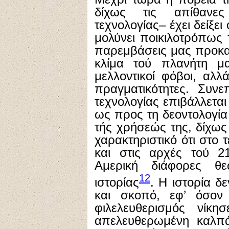
δίχως τις απίθανε
τεχνολογίας– έχει δείξει
μολύνει ποικιλοτρόπως τ
παρεμβάσεις μας προκα
κλίμα τού πλανήτη μ
μελλοντικοί φόβοι, αλλ
πραγματικότητες. Συν
τεχνολογίας επιβάλλεται 
ως προς τη δεοντολογία
τής χρήσεώς της, δίχως
χαρακτηριστικό ότι στο 
και στις αρχές τού 2
Αμερική διάφορες θ
12
ιστορίας
. Η ιστορία δ
και σκοπό, εφ’ όσον
φιλελευθερισμός νίκη
απελευθερωμένη καλπά