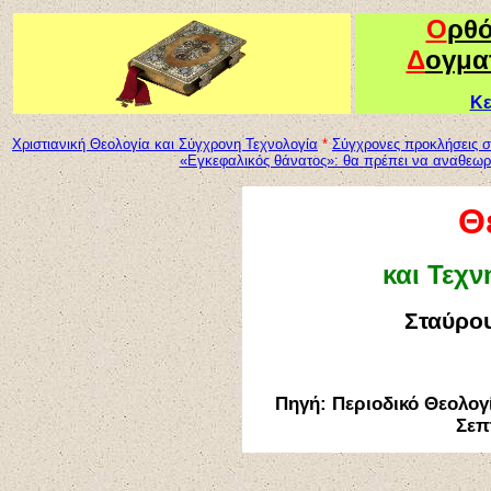
Ο
ρθ
Δ
ογμα
Κε
Χριστιανική Θεολογία και Σύγχρονη Τεχνολογία
*
Σύγχρονες προκλήσεις σ
«Εγκεφαλικός θάνατος»: θα πρέπει να αναθεωρ
Θ
και Τεχ
Σταύρο
Πηγή: Περιοδικό Θεολογί
Σεπ