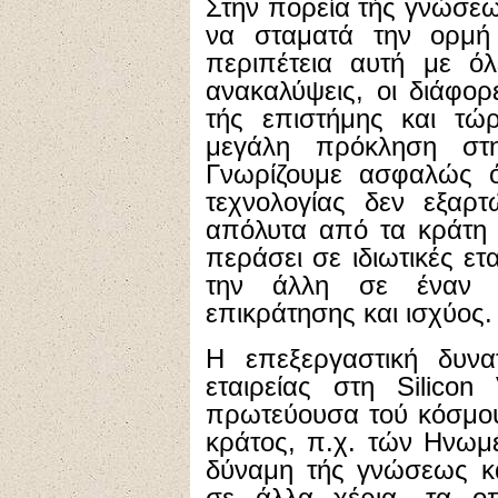
Στην πορεία τής γνώσεω
να σταματά την ορμή
περιπέτεια αυτή με όλ
ανακαλύψεις, οι διάφο
τής επιστήμης και τώρ
μεγάλη πρόκληση στ
Γνωρίζουμε ασφαλώς ό
τεχνολογίας δεν εξαρτ
απόλυτα από τα κράτη 
περάσει σε ιδιωτικές ετ
την άλλη σε έναν α
επικράτησης και ισχύος.
Η επεξεργαστική δυνατ
εταιρείας στη Silicon
πρωτεύουσα τού κόσμου
κράτος, π.χ. τών Ηνωμ
δύναμη τής γνώσεως κα
σε άλλα χέρια, τα 