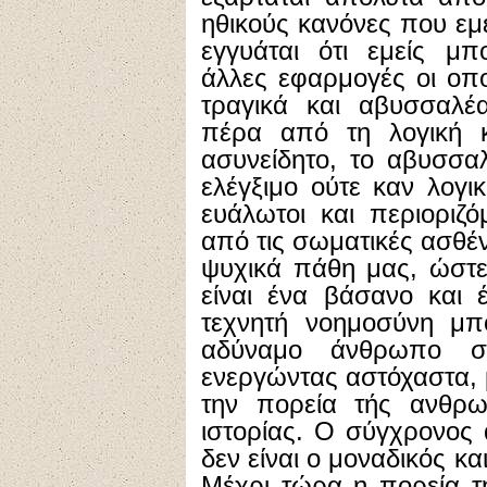
ηθικούς κανόνες που εμ
εγγυάται ότι εμείς μπ
άλλες εφαρμογές οι οπο
τραγικά και αβυσσαλ
πέρα από τη λογική κ
ασυνείδητο, το αβυσσα
ελέγξιμο ούτε καν λογι
ευάλωτοι και περιοριζ
από τις σωματικές ασθέ
ψυχικά πάθη μας, ώστε
είναι ένα βάσανο και 
τεχνητή νοημοσύνη μπο
αδύναμο άνθρωπο σ
ενεργώντας αστόχαστα, 
την πορεία τής ανθρω
ιστορίας. Ο σύγχρονος
δεν είναι ο μοναδικός κα
Μέχρι τώρα η πορεία τ