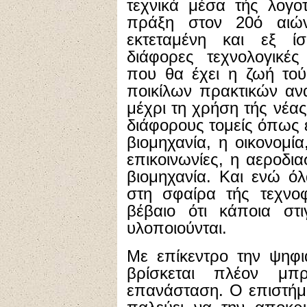
τεχνικά μέσα τής λογο
πράξη στον 20ό αιών
εκτεταμένη και εξ 
διάφορες τεχνολογικές
που θα έχει η ζωή το
ποικίλων πρακτικών αν
μέχρι τη χρήση τής νέα
διάφορους τομείς όπως εί
βιομηχανία, η οικονομία
επικοινωνίες, η αεροδι
βιομηχανία. Και ενώ όλ
στη σφαίρα τής τεχνοφ
βέβαιο ότι κάποια σ
υλοποιούνται.
Με επίκεντρο την ψηφι
βρίσκεται πλέον μπ
επανάσταση. Ο επιστήμ