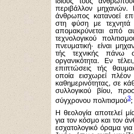
ίδιους τους ανθρώπου
περιβάλλον μηχανών.
άνθρωπος κατανοεί επι
στη φύση με τεχνητά 
απομακρύνεται από α
τεχνολογικού πολιτισμ
πνευματική· είναι μηχα
τής τεχνικής πάνω 
οργανικότητα. Εν τέλε
επιπτώσεις τής θαυμα
οποία εισχωρεί πλέον
καθημερινότητας, σε κ
συλλογικού βίου, προ
3
σύγχρονου πολιτισμού
;
Η θεολογία αποτελεί μ
για τον κόσμο και τον 
εσχατολογικό όραμα για