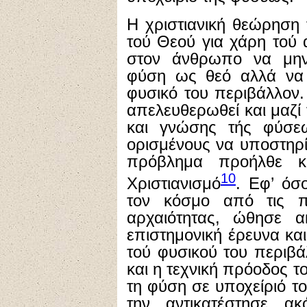
Η χριστιανική θεώρηση
τού Θεού για χάρη τού
στον άνθρωπο να μην 
φύση ως θεό αλλά να 
φυσικό του περιβάλλον
απελευθερωθεί και μαζί 
και γνώσης τής φύσε
ορισμένους να υποστηρίξ
πρόβλημα προήλθε κ
10
Χριστιανισμό
. Εφ’ όσ
τον κόσμο από τις παγ
αρχαιότητας, ώθησε 
επιστημονική έρευνα κ
τού φυσικού του περιβά
και η τεχνική πρόοδος 
τη φύση σε υποχείριό τ
την αντικατέστησε ακ