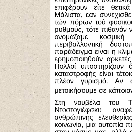
επιφέρουν είτε θετικά
Μάλιστα, εάν συνεχισθε
τών πόρων τού φυσικού
ρυθμούς, τότε πιθανόν
ονομάζαμε κοσμική
περιβαλλοντική δυστ
παράδειγμα είναι η κλιμ
ερημοποιηθούν αρκετές
Πολλοί υποστηρίζουν ό
καταστροφής είναι τέτο
πλέον γυρισμό. Αν 
μετοικήσουμε σε κάποιο
Στη νουβέλα του Τ
Ντοστογιέφσκυ αναφ
ανθρώπινης ελευθερίας
κοινωνία, μία ουτοπία 
στον κόσμο μας, αλλά α