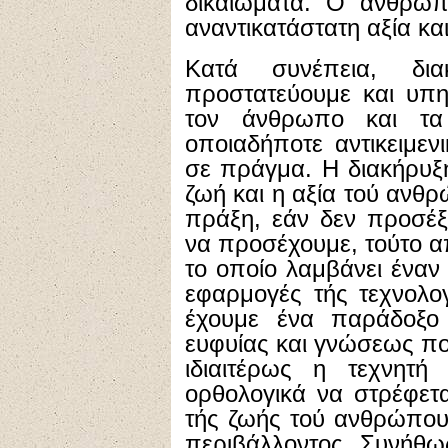
δικαιώματα. Ο άνθρωπο
αναντικατάστατη αξία κα
Κατά συνέπεια, δια
προστατεύουμε και υπη
τον άνθρωπο και τα
οποιαδήποτε αντικειμε
σε πράγμα. Η διακήρυξη
ζωή και η αξία τού ανθ
πράξη, εάν δεν προσέξ
να προσέχουμε, τούτο α
το οποίο λαμβάνει έναν 
εφαρμογές τής τεχνολο
έχουμε ένα παράδοξο
ευφυίας και γνώσεως που
ιδιαιτέρως η τεχνητή
ορθολογικά να στρέφετα
τής ζωής τού ανθρώπου,
περιβάλλοντος. Συνήθω