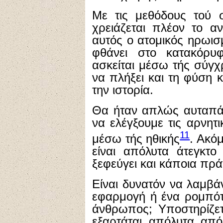
Με τις μεθόδους τού 
χρειάζεται πλέον το 
αυτός ο ατομικός ηρωι
φθάνει στο κατακόρ
ασκείται μέσω τής σύγχ
να πλήξει και τη φύση κ
την ιστορία.
Θα ήταν απλώς αυταπάτ
να ελέγξουμε τις αρνητι
11
μέσω τής ηθικής
. Ακό
είναι απόλυτα άτεγκτο
ξεφεύγει και κάποια πρά
Είναι δυνατόν να λαμβά
εφαρμογή ή ένα ρομπότ
άνθρωπος; Υποστηρίζετ
εξαρτάται απόλυτα από