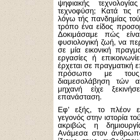
ψηφιακής τεχνολογί
τεχνοφύση; Κατά τις η
λόγω τής πανδημίας το
τρόπο ένα είδος προσο
Δοκιμάσαμε πώς είν
φυσιολογική ζωή, να περι
σε μία εικονική πραγμα
εργασίες ή επικοινωνί
έρχεται σε πραγματική
πρόσωπο με τους
διαμεσολάβηση τών 
μηχανή είχε ξεκινή
επανάσταση.
Εφ’ εξής, το πλέον ε
γεγονός στην ιστορία το
ακριβώς η δημιουργί
Ανάμεσα στον άνθρωπο