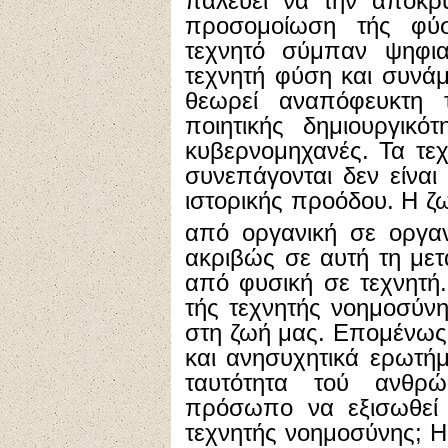
παλεύει να την αποκρυ
προσομοίωση τής φύσ
τεχνητό σύμπαν ψηφι
τεχνητή φύση και συνά
θεωρεί αναπόφευκτη 
ποιητικής δημιουργικό
κυβερνομηχανές. Τα τεχ
συνεπάγονται δεν είνα
ιστορικής προόδου. Η 
από οργανική σε οργα
ακριβώς σε αυτή τη με
από φυσική σε τεχνητή
τής τεχνητής νοημοσύνη
στη ζωή μας. Επομένως, 
και ανησυχητικά ερωτήμ
ταυτότητα τού ανθρ
πρόσωπο να εξισωθεί μ
τεχνητής νοημοσύνης; Η