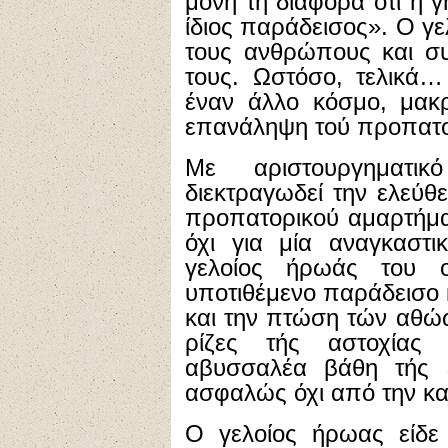
μόνη τη διαφορά ότι η γ
ίδιος παράδεισος». Ο γε
τους ανθρώπους και συ
τους. Ωστόσο, τελικά…
έναν άλλο κόσμο, μακρ
επανάληψη τού προπατο
Με αριστουργηματι
διεκτραγωδεί την ελεύ
προπατορικού αμαρτήμα
όχι για μία αναγκαστι
γελοίος ήρωάς του ο
υποτιθέμενο παράδεισο κ
και την πτώση τών αθώ
ρίζες τής αστοχίας
αβυσσαλέα βάθη τής 
ασφαλώς όχι από την κακ
Ο γελοίος ήρωας είδε 