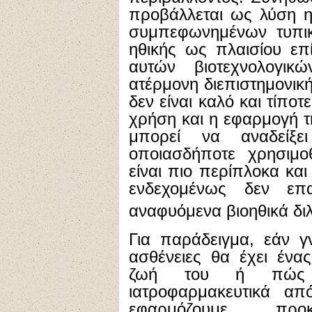
προβάλλεται ως λύση η
συμπεφωνημένων τυπικ
ηθικής ως πλαισίου επ
αυτών βιοτεχνολογικώ
ατέρμονη διεπιστημονική
δεν είναι καλό και τίποτ
χρήση και η εφαρμογή τ
μπορεί να αναδείξε
οποιασδήποτε χρησιμο
είναι πιο περίπλοκα και
ενδεχομένως δεν επ
αναφυόμενα βιοηθικά δι
Για παράδειγμα, εάν γ
ασθένειες θα έχει ένα
ζωή του ή πώς μ
ιατροφαρμακευτικά α
εφαρμόζουμε προκα