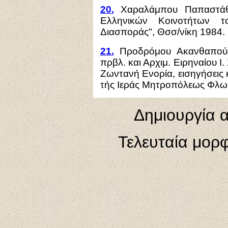
20.
Χαραλάμπου Παπαστάθη
Ελληνικών Κοινοτήτων 
Διασποράς",
Θσσ/νίκη 1984. 
21.
Προ
δ
ρόμο
υ
Ακανθαπο
ύ
πρβλ.
και
Αρχιμ. Ειρηνα
ίου
I.
Ζωντανή
Ενορία,
ει
σηγ
ήσεις
τής Ιεράς
Μ
η
τ
ροπ
όλ
ε
ως Φλωρ
Δημιουργία α
Τελευταία μορ