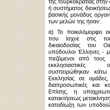
της τουρκοκρατίας στην
ή συστήματος διοικήσεω
βασικής μονάδος οργαν
των μελών της ήσαν:
α) Το ποικιλόμορφο εκ
που ίσχυε στις του
δικαιοδοσίας του Οι
υπόδουλοι Έλληνες - μέ
πιεζόμενοι από τους 
εκκλησιαστικές οι
συσπειρώθηκαν κάτω
Εκκλησίας σε ομάδες,
διαπροσωπικές και κο
Επίσης, η υποχρεωτι
κατακτήσεως μετακίνησ
καταδίωξη των υποδού