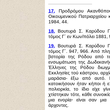
17.
Προδρόμου Ακανθόπο
Οικουμενικού Πατριαρχείου 
1984, 44.
18.
Βουτυρά Σ. Καρύδου Γ.,
τόμος Γ΄ εν Κων/πόλει 1881, 
19.
Βουτυρά Σ. Καρύδου Γ.,
τόμος Γ΄
. 947
,
966. Από πλ
[
Ιστορία της Ρόδο
υ
α
π
ό τ
ενσωμάτωση της Δωδ
εκ
ανή
Έ
λλην
ε
ς της Ρόδο
υ
διωγμέ
Εκκλησί
ε
ς το
ύ
κ
ά
στρο
υ, α
ρχί
μαρ
ά
σια- έξω από α
υ
τό.
κατοικήσο
υ
ν ήταν κήποι
ή ε
πολιορκία, το
ίδιο είχε γί
χτίστηκαν τότ
ε, κ
άθ
ε
συνοικί
μια
εν
ορ
ί
α
·
είναι
σαν μια 
άρχοντες.