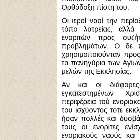
Ορθόδοξη πίστη του.
Οι ιεροί ναοί την περ
τόπο λατρείας, αλλά
ενοριτών προς συζή
προβλημάτων. Ο δε π
χρησιμοποιούνταν προ
τα πανηγύρια των Αγίων
μελών της Εκκλησίας.
Αν και οι διάφορε
εγκατεστημένων Χρι
περιφέρεια τού ενοριακο
του ισχύοντος τότε εκκ
ήσαν πολλές και δυσβάσ
τους οι ενορίτες ενί
ενοριακούς ναούς και