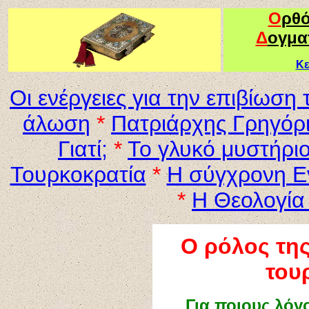
Ο
ρθ
Δ
ογμα
Κε
Οι ενέργειες για την επιβίωσ
άλωση
*
Πατριάρχης Γρηγόρι
Γιατί;
*
Το γλυκό μυστήριο
Τουρκοκρατία
*
Η σύγχρονη Εν
*
Η Θεολογία
Ο ρόλος της
του
Για ποιους λόγ