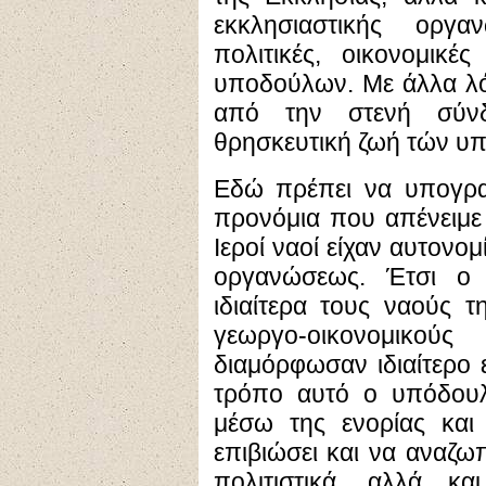
εκκλησιαστικής οργα
πολιτικές, οικονομικέ
υποδούλων. Με άλλα λόγ
από την στενή σύνδ
θρησκευτική ζωή τών υ
Εδώ πρέπει να υπογρα
προνόμια που απένειμε 
Ιεροί ναοί είχαν αυτονο
οργανώσεως. Έτσι ο 
ιδιαίτερα τους ναούς 
γεωργο-οικονομικο
διαμόρφωσαν ιδιαίτερο 
τρόπο αυτό ο υπόδου
μέσω της ενορίας και
επιβιώσει και να αναζωπ
πολιτιστικά, αλλά κα