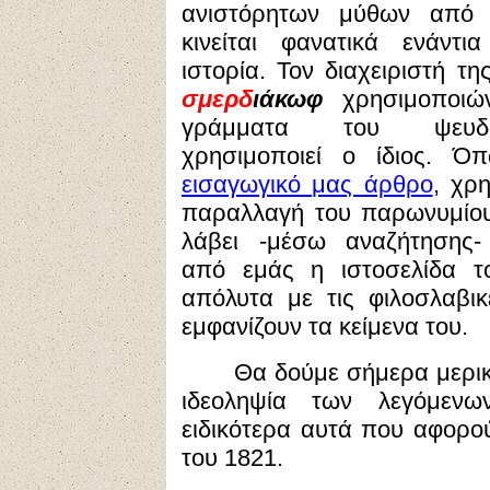
ανιστόρητων μύθων από 
κινείται φανατικά ενάντι
ιστορία. Τον διαχειριστή τ
σμερδ
ιάκωφ
χρησιμοποι
γράμματα του ψευδ
χρησιμοποιεί ο ίδιος. 
εισαγωγικό μας άρθρο
, χρ
παραλλαγή του παρωνυμίου
λάβει -μέσω αναζήτησης-
από εμάς η ιστοσελίδα 
απόλυτα με τις φιλοσλαβικ
εμφανίζουν τα κείμενα του.
Θα δούμε σήμερα μερικ
ιδεοληψία των λεγόμενω
ειδικότερα αυτά που αφορού
του 1821.