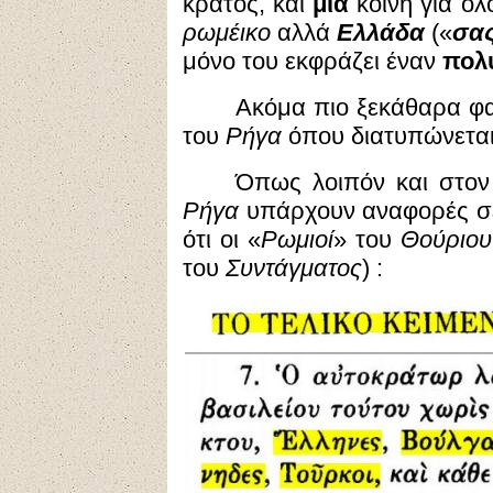
κράτος, και
μία
κοινή για όλ
ρωμέικο
αλλά
Ελλάδα
(«
σας
μόνο του εκφράζει έναν
πολύ
Ακόμα πιο ξεκάθαρα φ
του
Ρήγα
όπου διατυπώνεται
Όπως λοιπόν και στο
Ρήγα
υπάρχουν αναφορές σε
ότι οι «
Ρωμιοί
» του
Θούριου
του
Συντάγματος
) :