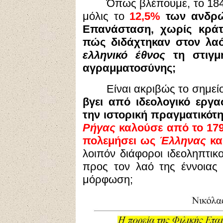
Όπως βλέπουμε, το 1840
μόλις το
12,5%
των ανδρ
Επανάσταση, χωρίς κράτο
πώς διδάχτηκαν στον λαό
ελληνικό έθνος
τη στιγμ
αγραμματοσύνης;
Είναι ακριβώς το σημεί
βγει από ιδεολογικό εργ
την ιστορική πραγματικότ
Ρήγας
καλούσε από το 179
πολεμήσει ως
Έλληνας
κα
λοιπόν διάφοροι ιδεοληπτικο
προς τον λαό της έννοια
μόρφωση;