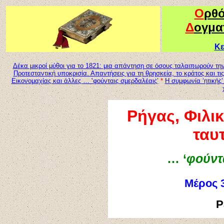
Ο
ρθ
Δ
ογμα
Κε
Δέκα μικροί μύθοι για το 1821: μια απάντηση σε όσους ταλαιπωρούν την
Προτεσταντική υποκρισία. Απαντήσεις για τη θρησκεία, το κράτος και τις
Εικονομαχίας και άλλε
ς
… ‘φούνταις σμερδαλέαις’
*
Η συμφωνία ‘ητικής’ 
Ρήγας, Φιλικ
ταυτ
… ‘
φούντ
Μέρος
P