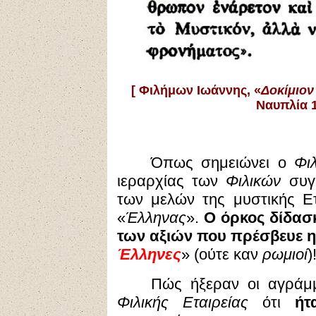
[
Φιλήμων Ιωάννης, «
Δοκίμιον
Ναυπλία 
Όπως σημειώνει ο
Φι
ιεραρχίας των
Φιλικών
συγκ
των μελών της μυστικής Ετ
«
Έλληνας
».
Ο όρκος δίδασκ
των αξιών που πρέσβευε η 
Έλληνες
» (ούτε καν
ρωμιοί
)
Πώς ήξεραν οι αγράμ
Φιλικής Εταιρείας
ότι
ή