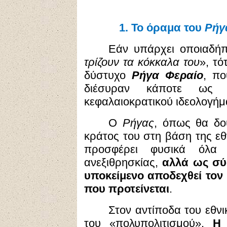
1.
Το όραμα του
Ρή
Εάν υπάρχει οποιαδή
τρίζουν τα κόκκαλα του
», τό
δύστυχο
Ρήγα Φεραίο
, πο
διέσυραν κάποτε ως 
κεφαλαιοκρατικού ιδεολογήμ
Ο
Ρήγας
, όπως θα δ
κράτος του στη βάση της εθ
προσφέρει φυσικά όλα 
ανεξιθρησκίας,
αλλά ως σύ
υποκείμενο αποδεχθεί τον
που προτείνεται
.
Στον αντίποδα του εθνι
του «πολυπολιτισμού».
Η 