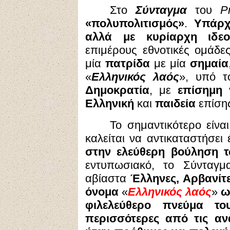
Στο
Σύνταγμα
του
Ρ
«πολυπολιτισμός»
.
Υπάρχ
αλλά με κυρίαρχη ιδεολ
επιμέρους εθνοτικές ομάδ
μία
πατρίδα
με μία
σημαία
«
Ελληνικός λαός
», υπό τ
Δημοκρατία
, με
επίσημη 
Ελληνική
και
παιδεία
επίση
Το σημαντικότερο είναι
καλείται να αντικαταστήσει
στην ελεύθερη βούληση 
εντυπωσιακό, το Σύνταγ
αβίαστα
Έλληνες, Αρβανίτε
όνομα
«
Ελληνικός λαός
»
ω
φιλελεύθερο πνεύμα τ
περισσότερες από τις αν