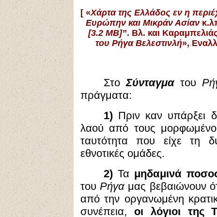
[
«
Χάρτα της Ελλάδος εν η περιέχ
Ευρώπην και Μικράν Ασίαν
κ.λ
[3.2 MB]’
’. Βλ. και Καραμπελιά
του Ρήγα Βελεστινλή
», Εναλλ
Στο
Σύνταγμα
του
Ρή
πράγματα:
1)
Πριν καν υπάρξει δ
λαού από τους μορφωμένου
ταυτότητα που είχε τη δ
εθνοτικές ομάδες.
2)
Τα
μηδαμινά ποσο
του
Ρήγα
μας βεβαιώνουν ότι
από την οργανωμένη κρατικ
συνέπεια,
οι λόγιοι της 