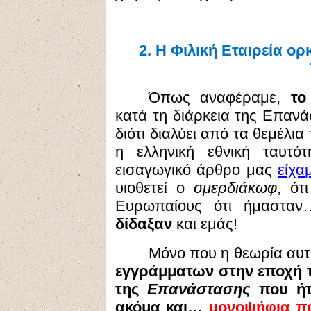
2.
Η Φιλική Εταιρεία ορ
Όπως αναφέραμε,
το
κατά τη διάρκεια της Επανά
διότι διαλύει από τα θεμέλια
η ελληνική εθνική ταυτό
εισαγωγικό άρθρο μας
είχα
υιοθετεί ο
σμερδιάκωφ
, ότ
Ευρωπαίους ότι ήμασταν
δίδαξαν
και εμάς!
Μόνο που η θεωρία αυτ
εγγράμματων στην εποχή 
της
Επανάστασης
που ήτ
ακόμα και…
μονοψήφια 