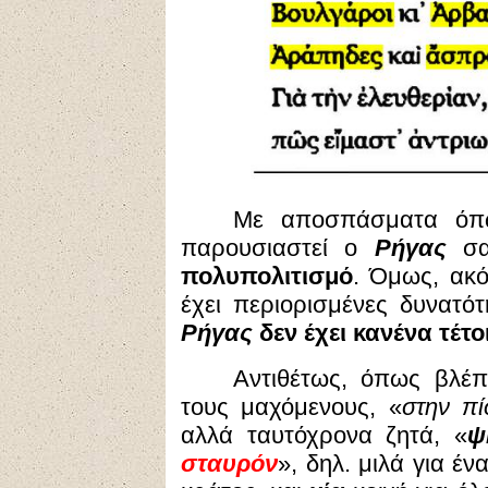
Με αποσπάσματα όπως
παρουσιαστεί ο
Ρήγας
σαν
πολυπολιτισμό
. Όμως, ακ
έχει περιορισμένες δυνατό
Ρήγας
δεν έχει κανένα τέτ
Αντιθέτως, όπως βλέπ
τους μαχόμενους, «
στην πί
αλλά ταυτόχρονα ζητά, «
ψ
σταυρόν
», δηλ. μιλά για έ