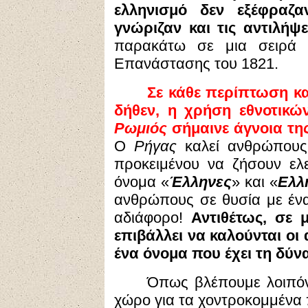
ελληνισμό δεν εξέφραζ
γνώριζαν και τις αντιλήψ
παρακάτω σε μια σειρά 
Επανάστασης του 1821.
Σε κάθε περίπτωση κα
δήθεν, η χρήση εθνοτικώ
Ρωμιός
σήμαινε άγνοια τη
Ο
Ρήγας
καλεί ανθρώπους
προκειμένου να ζήσουν ελ
όνομα «
Έλληνες
» και «
Ελλ
ανθρώπους σε θυσία με έν
αδιάφορο!
Αντιθέτως, σε 
επιβάλλει να καλούνται οι
ένα όνομα που έχει τη δύ
Όπως βλέπουμε λοιπόν,
χώρο για τα χοντροκομμένα