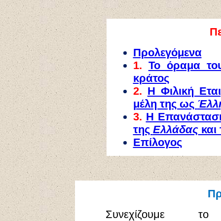
Π
Προλεγόμενα
1.
Το όραμα τ
κράτος
2.
Η Φιλική Εται
μέλη της ως
Έλλ
3.
Η Επανάσταση 
της
Ελλάδας
και
Επίλογος
Πρ
Συνεχίζουμε το