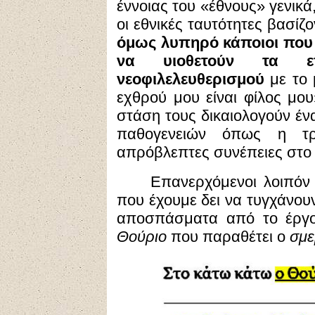
έννοιας του «έθνους» γενικά
οι εθνικές ταυτότητες βασίζ
όμως λυπηρό κάποιοι που 
να υιοθετούν τα επι
νεοφιλελευθερισμού
με το 
εχθρού μου είναι φίλος μου
στάση τους δικαιολογούν έ
παθογενειών όπως η τρ
απρόβλεπτες συνέπειες στο 
Επανερχόμενοι λοιπόν
που έχουμε δει να τυγχάνου
αποσπάσματα από το έργο
Θούριο
που παραθέτει ο
σμε