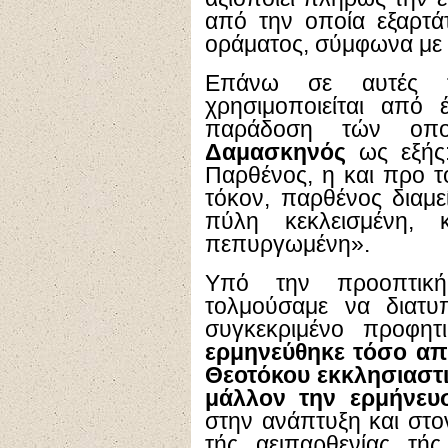
από την οποία εξαρτά
οράματος, σύμφωνα με
Επάνω σε αυτές τι
χρησιμοποιείται από
παράδοση τών οπ
Δαμασκηνός
ως εξής:
Παρθένος, η και προ το
τόκον, παρθένος διαμε
πύλη κεκλεισμένη,
πεπυργωμένη».
Υπό την προοπτικ
τολμούσαμε να διατυ
συγκεκριμένο προφητ
ερμηνεύθηκε τόσο από
Θεοτόκου εκκλησιαστι
μάλλον την ερμήνευ
στην ανάπτυξη και στο
τής αειπαρθενίας τή