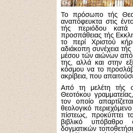
Το πρόσωπο τής Θεο
αναπόφευκτα στις έντο
τής περιόδου κατά 
προσπάθειας τής Εκκλ
το περί Χριστού κήρ
αδιάκοπη συνέχεια τή
μέσου τών αιώνων από 
της, αλλά και στην ε
κόσμου να το προσλάβε
ακρίβεια, που απαιτούσ
Από τη μελέτη τής 
Θεοτόκου γραμματείας
τον οποίο απαρτίζετα
θεολογικό περιεχόμενο
πίστεως, προκύπτει τ
βιβλικό υπόβαθρο
δογματικών τοποθετήσ