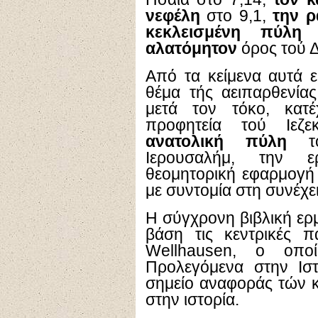
νεφέλη
στο 9,1,
την ρ
κεκλεισμένη πύλη
τ
αλατόμητον
όρος τού Δ
Από τα κείμενα αυτά 
θέμα τής αειπαρθενία
μετά τον τόκο, κατ
προφητεία τού Ιεζ
ανατολική πύλη
το
Ιερουσαλήμ, την ε
θεομητορική εφαρμογή
με συντομία στη συνέχει
Η σύγχρονη βιβλική ερμ
βάση τις κεντρικές 
Wellhausen
, ο οποί
Προλεγόμενα στην Ιστ
σημείο αναφοράς τών κ
στην ιστορία.