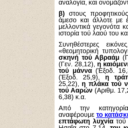
αναλογία, και ονομάζοντ
β)
στους προφητικούς 
άμεσο και άλλοτε με 
μελλοντικά γεγονότα κ
ιστορία τού λαού του κα
Συνηθέστερες εικόνε
«θεομητορική τυπολογ
σκηνή τού Αβραάμ
(Γ
(Γεν. 28,12),
η καιόμεν
τού μάννα
(Έξοδ. 16
(Έξοδ. 25,9),
η τρά
25,22),
η πλάκα τού 
τού Ααρών
(Αριθμ. 17,
6,38) κ.α.
Από την κατηγορί
αναφέρουμε
το κατάσκ
επτάφωτη λυχνία
τού 
Ησαΐα στο 7,14,
τον κ