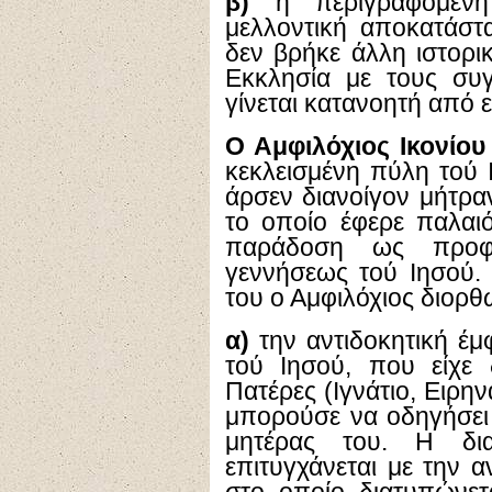
β)
η περιγραφόμενη
μελλοντική αποκατάστ
δεν βρήκε άλλη ιστορ
Εκκλησία με τους συγ
γίνεται κατανοητή από ε
Ο Αμφιλόχιος Ικονίου
κεκλεισμένη πύλη τού Ι
άρσεν διανοίγον μήτρα
το οποίο έφερε παλαιό
παράδοση ως προφη
γεννήσεως τού Ιησού.
του ο Αμφιλόχιος διορθ
α)
την αντιδοκητική έ
τού Ιησού, που είχε 
Πατέρες (Ιγνάτιο, Ειρην
μπορούσε να οδηγήσει
μητέρας του. Η δι
επιτυγχάνεται με την α