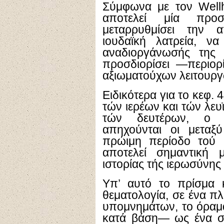
Σύμφωνα με τον
Well
αποτελεί μία προ
μεταρρυθμίσει την 
ιουδαϊκή λατρεία, να
αναδιοργάνωσής της 
προσδιορίσει —περιορ
αξιωματούχων λειτουργ
Ειδικότερα για το κεφ. 
τών ιερέων και τών λε
τών δευτέρων, 
απηχούνται οι μεταξ
πρώιμη περίοδο τού 
αποτελεί σημαντική 
ιστορίας τής ιερωσύνης 
Υπ’ αυτό το πρίσμα 
θεματολογία, σε ένα π
υπομνημάτων, το όραμα
κατά βάση— ως ένα σχ