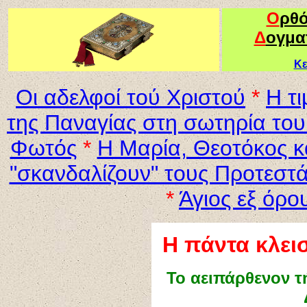
Ο
ρθ
Δ
ογμα
Κε
Οι αδελφοί τού Χριστού
*
Η τ
της Παναγίας στη σωτηρία το
Φωτός
*
Η Μαρία, Θεοτόκος κ
"σκανδαλίζουν" τους Προτεστά
*
Άγιος εξ όρο
Η πάντα κλει
Το αειπάρθενον τ