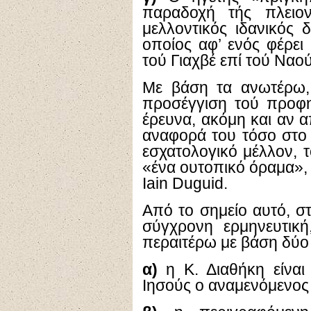
παραδοχή τής πλειο
μελλοντικός ιδανικός 
οποίος αφ’ ενός φέρει 
τού Γιαχβέ επί τού Ναού
Με βάση τα ανωτέρω,
προσέγγιση τού προφη
έρευνα, ακόμη και αν α
αναφορά του τόσο στο 
εσχατολογικό μέλλον, τ
«ένα ουτοπικό όραμα», 
Iain
Duguid
.
Από το σημείο αυτό, σ
σύγχρονη ερμηνευτικ
περαιτέρω με βάση δύο 
α)
η Κ. Διαθήκη είναι
Ιησούς ο αναμενόμενος 