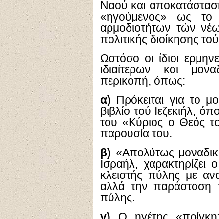
Ναού και αποκατάσταση
«ηγούμενος» ως το
αρμοδιοτήτων τών νέω
πολιτικής διοίκησης τού
Ωστόσο οι ίδιοι ερμην
ιδιαίτερων και μονα
περικοπή, όπως:
α)
Πρόκειται για το μ
βιβλίο τού Ιεζεκιήλ, όπ
του «Κύριος ο Θεός το
παρουσία του.
β)
«Απολύτως μοναδική
Ισραήλ, χαρακτηρίζει 
κλειστής πύλης με αν
αλλά την παράσταση τ
πύλης.
γ)
Ο ηγέτης «πρίγκ