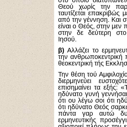
στο οποίο διατυπώνετ
Θεού χωρίς την παρ
ταυτίζεται επακριβώς 
από την γέννηση. Και σ
είναι ο Θεός, στην μεν
στην δε δεύτερη σ
Ιησού.
β)
Αλλάζει το ερμηνευ
την ανθρωποκεντρική 
θεοκεντρική τής Εκκλησ
Την θέση τού Αμφιλοχί
διερμηνεύει ευστοχ
επισημαίνει τα εξής: «
ηδύνατο γυνή γεννήσαι
ότι ου λέγω σοι ότι ηδ
ότι ηδύνατο Θεός σαρκ
πάντα γαρ αυτώ δυ
ερμηνευτικής προσέγγι
αξιοποιεί πλήρως την ε