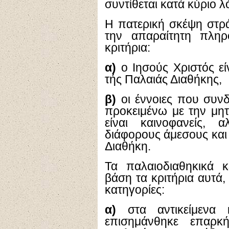
συντίθεται κατά κύριο 
Η πατερική σκέψη στρά
την απαραίτητη πλη
κριτήρια:
α)
ο Ιησούς Χριστός ε
τής Παλαιάς Διαθήκης,
β)
οι έννοιες που συνδ
προκειμένω με την μη
είναι καινοφανείς, 
διάφορους άμεσους και
Διαθήκη.
Τα παλαιοδιαθηκικά κ
βάση τα κριτήρια αυτά
κατηγορίες:
α)
στα αντικείμενα 
επισημάνθηκε επαρκή