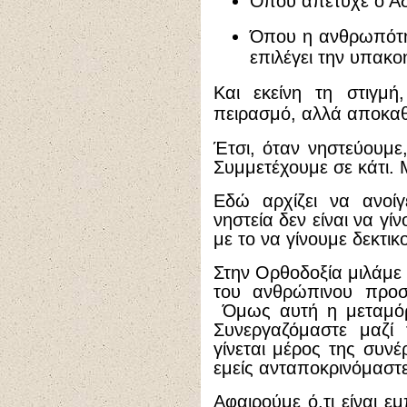
Όπου απέτυχε ο Αδ
Όπου η ανθρωπότητ
επιλέγει την υπακο
Και εκείνη τη στιγμή
πειρασμό, αλλά αποκαθ
Έτσι, όταν νηστεύουμε
Συμμετέχουμε σε κάτι. 
Εδώ αρχίζει να ανοίγ
νηστεία δεν είναι να γί
με το να γίνουμε δεκτικο
Στην Ορθοδοξία μιλάμε
του ανθρώπινου προ
Όμως αυτή η μεταμόρ
Συνεργαζόμαστε μαζί 
γίνεται μέρος της συνέ
εμείς ανταποκρινόμαστε
Αφαιρούμε ό,τι είναι ε