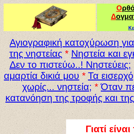
Ο
ρθ
Δ
ογμα
Κε
Αγιογραφική κατοχύρωση για
της νηστείας
*
Νηστεία και εγ
Δεν το πιστεύω..! Νηστεύεις;
αμαρτία δικιά μου
*
Τα εισερχό
χωρίς... νηστεία;
*
Όταν πε
κατανόηση της τροφής και της
Γιατί είνα