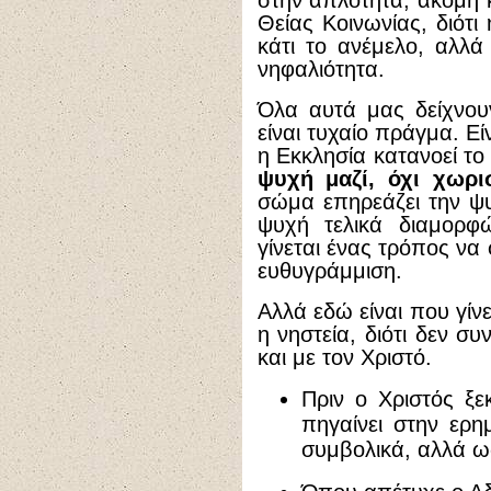
στην απλότητα, ακόμη κ
Θείας Κοινωνίας, διότι
κάτι το ανέμελο, αλλά
νηφαλιότητα.
Όλα αυτά μας δείχνουν
είναι τυχαίο πράγμα. Ε
η Εκκλησία κατανοεί 
ψυχή μαζί, όχι χωρ
σώμα επηρεάζει την ψυ
ψυχή τελικά διαμορφ
γίνεται ένας τρόπος να
ευθυγράμμιση.
Αλλά εδώ είναι που γίν
η νηστεία, διότι δεν σ
και με τον Χριστό.
Πριν ο Χριστός ξεκ
πηγαίνει στην ερημ
συμβολικά, αλλά ω