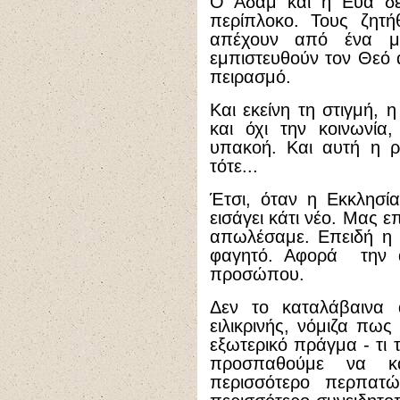
Ο Αδάμ και η Εύα δεν
περίπλοκο. Τους ζητ
απέχουν από ένα μό
εμπιστευθούν τον Θεό 
πειρασμό.
Και εκείνη τη στιγμή, 
και όχι την κοινωνία,
υπακοή. Και αυτή η ρ
τότε...
Έτσι, όταν η Εκκλησί
εισάγει κάτι νέο. Μας ε
απωλέσαμε. Επειδή η
φαγητό. Αφορά την 
προσώπου.
Δεν το καταλάβαινα 
ειλικρινής, νόμιζα πως
εξωτερικό πράγμα - τι 
προσπαθούμε να κ
περισσότερο περπατ