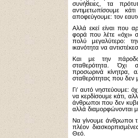
συνήθειες, τα πρότ
αντιμετωπίσουμε κάτ
αποφεύγουμε: τον εαυτ
Αλλά εκεί είναι που αρ
φορά που λέτε «όχι» σ
πολύ μεγαλύτερο: την
ικανότητα να αντιστέκεσ
Και με την πάροδο
σταθερότητα. Όχι συ
προσωρινά κίνητρα, α
σταθερότητας που δεν μ
Γι' αυτό νηστεύουμε: όχ
να κερδίσουμε κάτι, αλλ
άνθρωποι που δεν κυβ
αλλά διαμορφώνονται με
Να γίνουμε άνθρωποι τω
πλέον διασκορπισμένε
Θεό.