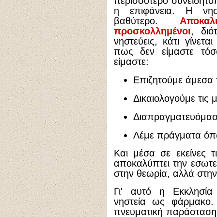
περισσότερο συνειδητο
η επιφάνεια. Η νησ
βαθύτερο.
Αποκα
προσκολλημένοι
, διό
νηστεύεις, κάτι γίνετ
πως δεν είμαστε τόσο
είμαστε:
Επιζητούμε άμεσα 
Δικαιολογούμε τις μ
Διαπραγματευόμαστ
Λέμε πράγματα όπω
Και μέσα σε εκείνες τι
αποκαλύπτει την εσωτε
στην θεωρία, αλλά στην
Γι' αυτό η Εκκλησία
νηστεία ως φάρμακο.
πνευματική παράσταση