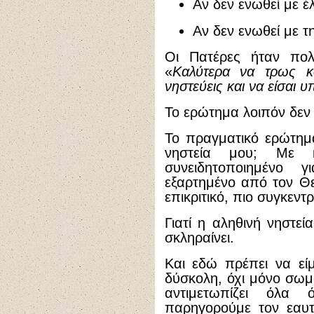
Αν δεν ενωθεί με έλ
Αν δεν ενωθεί με τη
Οι Πατέρες ήταν πολ
«
Καλύτερα να τρως κα
νηστεύεις και να είσαι 
Το ερώτημα λοιπόν δεν
Το πραγματικό ερώτημα
νηστεία μου; Με κ
συνειδητοποιημένο 
εξαρτημένο από τον Θε
επικριτικό, πιο συγκεν
Γιατί η αληθινή νηστεί
σκληραίνει.
Και εδώ πρέπει να είμα
δύσκολη, όχι μόνο σωμα
αντιμετωπίζει όλα
παρηγορούμε τον εαυτ