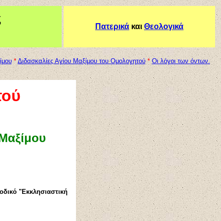
ς
Πατερικά
και
Θεολογικά
ίμου
*
Διδασκαλίες Αγίου Μαξίμου του Ομολογητού
*
Οι λόγοι των όντων.
τού
 Μαξίμου
ιοδικό "Εκκλησιαστική