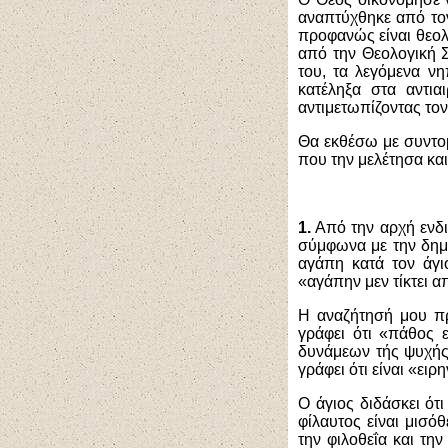
αναπτύχθηκε από τον
προφανώς είναι θεολ
από την Θεολογική 
του, τα λεγόμενα νη
κατέληξα στα αντια
αντιμετωπίζοντας τον
Θα εκθέσω με συντομ
που την μελέτησα και
1.
Από την αρχή ενδι
σύμφωνα με την δημ
αγάπη κατά τον άγι
«αγάπην μεν τίκτει 
Η αναζήτησή μου πρ
γράφει ότι «πάθος 
δυνάμεων τής ψυχής.
γράφει ότι είναι «ει
Ο άγιος διδάσκει ότ
φίλαυτος είναι μισό
την φιλοθεΐα και τη