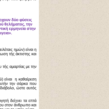
άρχουν δύο φύσεις
ού θελήματος, την
τική ερμηνεία στην
γεια».
ιλέταις ημών) είναι η
ωση τής άκτιστης και
υ τής αμαρτίας με την
ύ) είναι η καθαίρεση
αυτήν την σάρκα που
 διάβολο, ώστε αυτός
ητή δείχνει τα επτά
Του στον άνθρωπο και