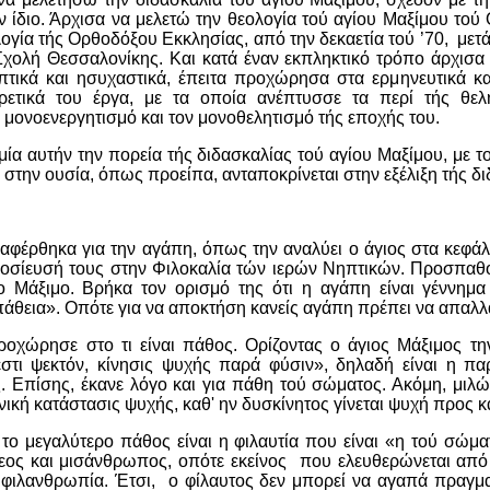
 ίδιο. Άρχισα να μελετώ την θεολογία τού αγίου Μαξίμου τού
ογία τής Ορθοδόξου Εκκλησίας, από την δεκαετία τού ’70, μετ
Σχολή Θεσσαλονίκης. Και κατά έναν εκπληκτικό τρόπο άρχισα
πτικά και ησυχαστικά, έπειτα προχώρησα στα ερμηνευτικά κα
ιρετικά του έργα, με τα οποία ανέπτυσσε τα περί τής θε
 μονοενεργητισμό και τον μονοθελητισμό τής εποχής του.
ία αυτήν την πορεία τής διδασκαλίας τού αγίου Μαξίμου, με το
 στην ουσία, όπως προείπα, ανταποκρίνεται στην εξέλιξη τής δι
αφέρθηκα για την αγάπη, όπως την αναλύει ο άγιος στα κεφάλ
οσίευσή τους στην Φιλοκαλία τών ιερών Νηπτικών. Προσπαθού
ο Μάξιμο. Βρήκα τον ορισμό της ότι η αγάπη είναι γέννημα
απάθεια». Οπότε για να αποκτήση κανείς αγάπη πρέπει να απαλ
οχώρησε στο τι είναι πάθος. Ορίζοντας ο άγιος Μάξιμος τη
εστι ψεκτόν, κίνησις ψυχής παρά φύσιν», δηλαδή είναι η π
 Επίσης, έκανε λόγο και για πάθη τού σώματος. Ακόμη, μιλώ
ρηνική κατάστασις ψυχής, καθ' ην δυσκίνητος γίνεται ψυχή προς κ
ι το μεγαλύτερο πάθος είναι η φιλαυτία που είναι «η τού σώμα
θεος και μισάνθρωπος, οπότε εκείνος που ελευθερώνεται από
ν φιλανθρωπία. Έτσι, ο φίλαυτος δεν μπορεί να αγαπά πραγμα