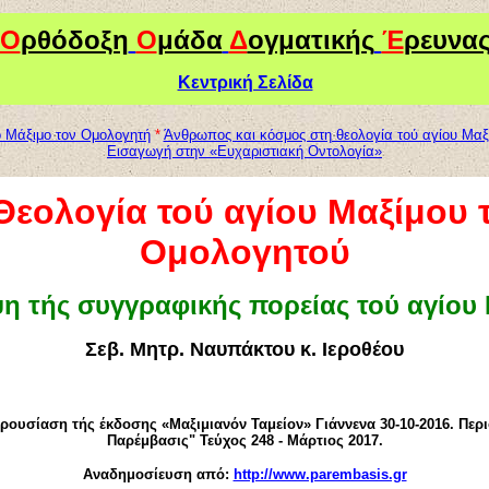
Ο
ρθόδοξη
Ο
μάδα
Δ
ογματικής
Έ
ρευνα
Κεντρική Σελίδα
ο Μάξιμο τον Ομολογητή
*
Άνθρωπος και κόσμος στη θεολογία τού αγίου Μαξ
Εισαγωγή στην «Ευχαριστιακή Οντολογία»
Θεολογία τού αγίου Μαξίμου 
Ομολογητού
η τής συγγραφικής πορείας τού αγίου
Σεβ. Μητρ. Ναυπάκτου κ. Ιεροθέου
ρουσίαση τής έκδοσης «Μαξιμιανόν Ταμείον» Γιάννενα 30-10-2016. Περ
Παρέμβασις" Τεύχος 248 - Μάρτιος 2017.
Αναδημοσίευση από:
http://www.parembasis.gr