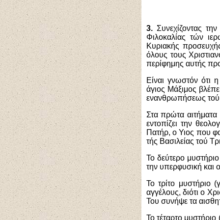
3.
Συνεχίζοντας την
Φιλοκαλίας τών ιε
Κυριακής προσευχής
όλους τους Χριστιανο
περίφημης αυτής προ
Είναι γνωστόν ότι 
άγιος Μάξιμος βλέπει
ενανθρωπήσεως τού 
Στα πρώτα αιτήματα 
εντοπίζει την θεολο
Πατήρ, ο Υιος που φ
τής Βασιλείας τού Τρ
Το δεύτερο μυστήριο 
την υπερφυσική και 
Το τρίτο μυστήριο (
αγγέλους, διότι ο Χρ
Του συνήψε τα αισθητ
Το τέταρτο μυστήριο 