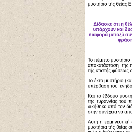
μυστήριο τής θείας Ε
Δίδασκε ότι η θέ
υπάρχουν και δύο
διαφορά μεταξύ σύ
φράση
Το πέμπτο μυστήριο (
αποκατάσταση τής πε
τής κτιστής φύσεως
Το έκτο μυστήριο (κα
υπέρβαση τού ενηδό
Και το έβδομο μυστή
τής τυραννίας τού 
νικήθηκε από τον δι
στην συνέχεια να απο
Αυτή η ερμηνευτική
μυστήρια τής θείας 