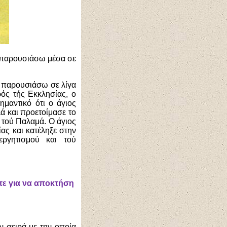
α παρουσιάσω μέσα σε
α παρουσιάσω σε λίγα
ός τής Εκκλησίας, ο
ημαντικό ότι ο άγιος
ά και προετοίμασε το
 τού Παλαμά. Ο άγιος
ας και κατέληξε στην
εργητισμού και τού
τε για να αποκτήση
ν σειρά με την οποία