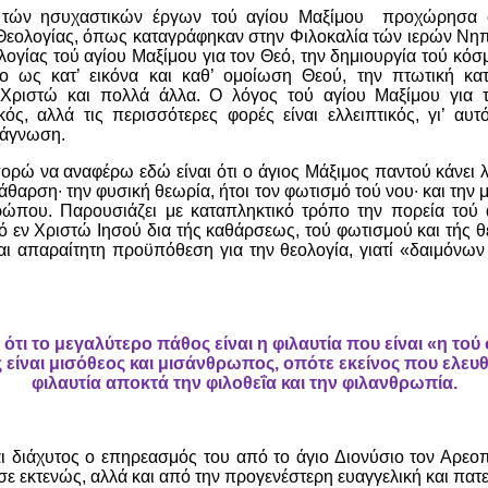
 τών ησυχαστικών έργων τού αγίου Μαξίμου προχώρησα 
Θεολογίας, όπως καταγράφηκαν στην Φιλοκαλία τών ιερών Νηπ
λογίας τού αγίου Μαξίμου για τον Θεό, την δημιουργία τού κό
 ως κατ’ εικόνα και καθ’ ομοίωση Θεού, την πτωτική κα
Χριστώ και πολλά άλλα. Ο λόγος τού αγίου Μαξίμου για τ
ός, αλλά τις περισσότερες φορές είναι ελλειπτικός, γι’ αυτό
νάγνωση.
ορώ να αναφέρω εδώ είναι ότι ο άγιος Μάξιμος παντού κάνει λ
κάθαρση∙ την φυσική θεωρία, ήτοι τον φωτισμό τού νου∙ και την μ
ώπου. Παρουσιάζει με καταπληκτικό τρόπο την πορεία το
ό εν Χριστώ Ιησού δια τής καθάρσεως, τού φωτισμού και τής θ
αι απαραίτητη προϋπόθεση για την θεολογία, γιατί «δαιμόνων 
 ότι το μεγαλύτερο πάθος είναι η φιλαυτία που είναι «η τ
ς είναι μισόθεος και μισάνθρωπος, οπότε εκείνος που ελε
φιλαυτία αποκτά την φιλοθεΐα και την φιλανθρωπία.
αι διάχυτος ο επηρεασμός του από το άγιο Διονύσιο τον Αρεοπ
ε εκτενώς, αλλά και από την προγενέστερη ευαγγελική και 