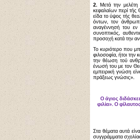
2.
Μετά την μελέτη
κεφαλαίων περί τής 
είδα το ύψος τής θεο
όντων, τον άνθρωπο
αναγέννησή του εν 
συνοπτικός, αυθεντικ
προσοχή κατά την α
Το κυριότερο που μπ
φιλοσοφία, ήτοι την 
την θέωση τού ανθρ
ένωσή του με τον Θε
εμπειρική γνώση είν
πράξεως γνώσις».
Ο άγιος διδάσκει
φιλία». Ο φίλαυτο
Στα θέματα αυτά είν
συγγράμματα σχολίασ