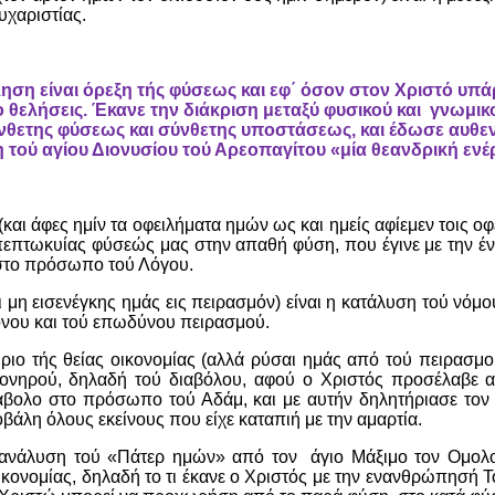
υχαριστίας.
ληση είναι όρεξη τής φύσεως και εφ΄ όσον στον Χριστό υπ
 θελήσεις. Έκανε την διάκριση μεταξύ φυσικού και γνωμικ
νθετης φύσεως και σύνθετης υποστάσεως, και έδωσε αυθεν
 τού αγίου Διονυσίου τού Αρεοπαγίτου «μία θεανδρική ενέρ
και άφες ημίν τα οφειλήματα ημών ως και ημείς αφίεμεν τοις οφε
πτωκυίας φύσεώς μας στην απαθή φύση, που έγινε με την έν
 στο πρόσωπο τού Λόγου.
ι μη εισενέγκης ημάς εις πειρασμόν) είναι η κατάλυση τού νόμο
νου και τού επωδύνου πειρασμού.
ριο τής θείας οικονομίας (αλλά ρύσαι ημάς από τού πειρασμο
πονηρού, δηλαδή τού διαβόλου, αφού ο Χριστός προσέλαβε 
άβολο στο πρόσωπο τού Αδάμ, και με αυτήν δηλητήριασε τον
βάλη όλους εκείνους που είχε καταπιή με την αμαρτία.
 ανάλυση τού «Πάτερ ημών» από τον άγιο Μάξιμο τον Ομολογ
οικονομίας, δηλαδή το τι έκανε ο Χριστός με την ενανθρώπησή 