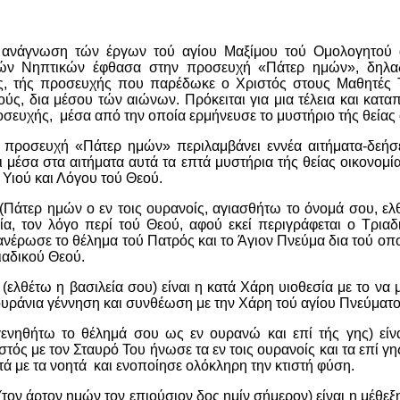
 ανάγνωση τών έργων τού αγίου Μαξίμου τού Ομολογητού 
ρών Νηπτικών έφθασα στην προσευχή «Πάτερ ημών», δηλαδ
, τής προσευχής που παρέδωκε ο Χριστός στους Μαθητές Τ
ύς, δια μέσου τών αιώνων. Πρόκειται για μια τέλεια και κατα
σευχής, μέσα από την οποία ερμήνευσε το μυστήριο τής θείας 
η προσευχή «Πάτερ ημών» περιλαμβάνει εννέα αιτήματα-δεήσ
 μέσα στα αιτήματα αυτά τα επτά μυστήρια τής θείας οικονομί
Υιού και Λόγου τού Θεού.
(Πάτερ ημών ο εν τοις ουρανοίς, αγιασθήτω το όνομά σου, ελ
γία, τον λόγο περί τού Θεού, αφού εκεί περιγράφεται ο Τρια
ανέρωσε το θέλημα τού Πατρός και το Άγιον Πνεύμα δια τού ο
ιαδικού Θεού.
(ελθέτω η βασιλεία σου) είναι η κατά Χάρη υιοθεσία με το να
ουράνια γέννηση και συνθέωση με την Χάρη τού αγίου Πνεύματο
γενηθήτω το θέλημά σου ως εν ουρανώ και επί τής γης) είνα
ιστός με τον Σταυρό Του ήνωσε τα εν τοις ουρανοίς και τα επί γη
ά με τα νοητά και ενοποίησε ολόκληρη την κτιστή φύση.
(τον άρτον ημών τον επιούσιον δος ημίν σήμερον) είναι η μέθεξη