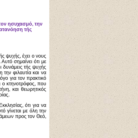
 τον ησυχασμό, την
κατανόηση τής
ς ψυχής, έχει ο νους
Αυτό σημαίνει ότι με
ι δυνάμεις τής ψυχής
 την φιλαυτία και να
όγο για τον πρακτικό
ι ο κτηνοτρόφος, που
ήνη, και θεωρητικός
ρίας.
κκλησίας, ότι για να
ό γίνεται με όλη την
άμεων προς τον Θεό,