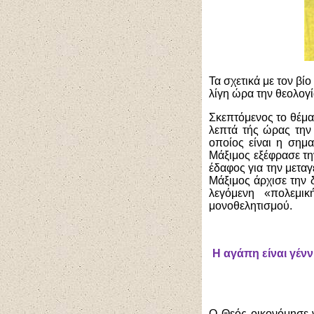
Τα σχετικά με τον β
λίγη ώρα την θεολογί
Σκεπτόμενος το θέμα
λεπτά τής ώρας την
οποίος είναι η σημα
Μάξιμος εξέφρασε τη
έδαφος για την μετα
Μάξιμος άρχισε την 
λεγόμενη «πολεμικ
μονοθελητισμού.
Η αγάπη είναι γέν
Ο Θεός οικονόμησε ν