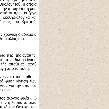
 Ομολογητού, η οποία
ά την αποφοίτησή μου
 από τα πρώιμα έργα
ι εκκλησιολογικά και
λήσεως τού Χριστού,
ν χρονική διαδικασία
δασκαλίας του.
αια περί τής αγάπης,
σα να δω τι είναι η
 τής απαθείας, αφού
λαγή από τα πάθη.
ν έννοια τού πάθους
αρά φύση κίνηση τών
ντας για την απάθεια
ακίαν».
τος άλογος φιλία». Ο
 την φιλαυτία αποκτά
τικά τον Θεό και τον