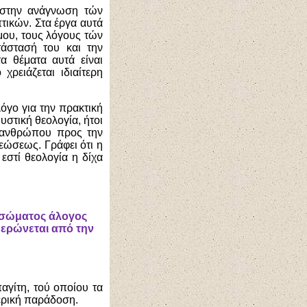
στην ανάγνωση τών
τικών. Στα έργα αυτά
σμου, τους λόγους τών
τάστασή του και την
α θέματα αυτά είναι
 χρειάζεται ιδιαίτερη
όγο για την πρακτική
υστική θεολογία, ήτοι
ύ ανθρώπου προς την
εώσεως. Γράφει ότι η
εστί θεολογία η δίχα
ού σώματος άλογος
υθερώνεται από την
αγίτη, τού οποίου τα
πατερική παράδοση.