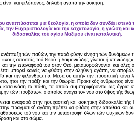
 είναι και φιλόπονος, δηλαδή αγαπά την άσκηση.
ου αναπτύσσεται μια θεολογία, η οποία δεν συνδέει στενά
α, την Ευχαριστιολογία και την εσχατολογία, η γνώση και 
διδασκαλίας τού αγίου Μαξίμου είναι καταλυτική.
 ανάπτυξη τών παθών, την παρά φύσιν κίνηση τών δυνάμεων τή
«νους αποστάς τού Θεού ή δαιμονιώδης γίνεται ή κτηνώδης». 
 και την επαναφορά του στον Θεό, μεταμορφώνονται και όλες ο
 έτσι μπορεί κανείς να φθάση στην αληθινή αγάπη, να αποβάλη
ΐα και την φιλανθρωπία. Μέσα σε αυτήν την προοπτική κάνει λ
πο, ήτοι την πράξη και την θεωρία. Πρακτικός άνθρωπος είνα
 κατευνάση τα πάθη, τα οποία συμπεριφέρονται ως άγρια κτ
ιμήν τών προβάτων, ο οποίος ανάγει τον νου στο ύψος τής θεω
νεται αναφορά στην ησυχαστική και ασκητική διδασκαλία τής Ε
ην πραγματική αγάπη πρέπει να φθάση στην απάθεια και αυτ
καθάρσεως τού νου και την μεταστροφή όλων τών ψυχικών δυν
δραση και στο σώμα.