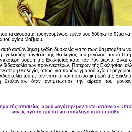
ίο του τα ακούσατε προηγουμένως, εμένα μού δόθηκε το θέμα ν
α τού αγίου Μαξίμου.
 αυτό αισθάνθηκα μεγάλη δυσκολία για το πώς θα μπορέσω ν
 μεγαλειώδη σύνθεση τής θεολογίας τού μεγάλου αυτού Πατρ
ντικότερη μορφή τής Εκκλησίας κατά τον 7ον αιώνα. Είναι σ
ν διδασκαλία τών προγενεστέρων Πατέρων τής Εκκλησίας, αλλ
γενέστερη θεολογία, όπως για παράδειγμα τού αγίου Γρηγορίου
διδασκαλία του με την νηπτική και ησυχαστική ζωή τής Εκκλησί
ή θεολογία», όταν αντιμετώπισε την αίρεση τού μονοεν
νημα τής απαθείας ,αφού «αγάπην μεν τίκτει απάθεια». Οπό
κανείς αγάπη πρέπει να απαλλαγή από τα πάθη.
α μελετήσω την διδασκαλία τού αγίου Μαξίμου, σχεδόν με τη