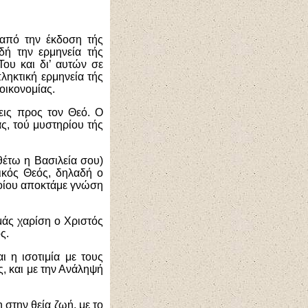
από την έκδοση τής
ή την ερμηνεία τής
ου και δι’ αυτών σε
πληκτική ερμηνεία τής
οικονομίας.
εις προς τον Θεό. Ο
ας, τού μυστηρίου τής
θέτω η Βασιλεία σου)
δικός Θεός, δηλαδή ο
ποίου αποκτάμε γνώση
 μάς χαρίση ο Χριστός
ς.
ι η ισοτιμία με τους
ς, και με την Ανάληψή
 στην θεία ζωή, με το