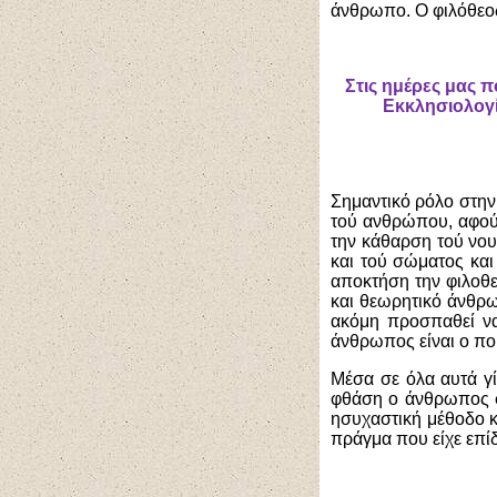
άνθρωπο. Ο φιλόθεος
Στις ημέρες μας π
Εκκλησιολογί
Σημαντικό ρόλο στην
τού ανθρώπου, αφού 
την κάθαρση τού νου
και τού σώματος και
αποκτήση την φιλοθε
και θεωρητικό άνθρω
ακόμη προσπαθεί να
άνθρωπος είναι ο πο
Μέσα σε όλα αυτά γί
φθάση ο άνθρωπος στ
ησυχαστική μέθοδο 
πράγμα που είχε επί