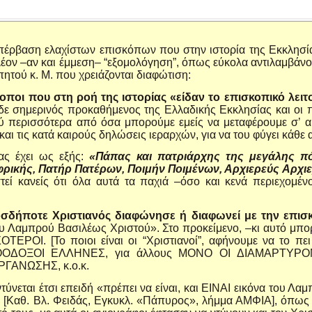
 υπέρβαση ελαχίστων επισκόπων που στην ιστορία της Εκκλησί
πλέον –αν και έμμεση– “εξομολόγηση”, όπως εύκολα αντιλαμβάνο
ητού κ. Μ. που χρειάζονται διαφώτιση:
σκοποι που στη ροή της ιστορίας «είδαν το επισκοπικό λε
 δε σημερινός προκαθήμενος της Ελλαδικής Εκκλησίας και οι 
 περισσότερα από όσα μπορούμε εμείς να μεταφέρουμε σ’ αυ
και τις κατά καιρούς δηλώσεις ιεραρχών, για να του φύγει κάθε 
ας έχει ως εξής:
«Πάπας και πατριάρχης της μεγάλης πό
φρικής, Πατήρ Πατέρων, Ποιμήν Ποιμένων, Αρχιερεύς Αρχιε
τεί κανείς ότι όλα αυτά τα παχιά –όσο και κενά περιεχομένο
οσδήποτε Χριστιανός διαφώνησε ή διαφωνεί με την επισκ
του Λαμπρού Βασιλέως Χριστού». Στο προκείμενο, –κι αυτό μπο
ΡΟΙ. [Το ποιοι είναι οι “Χριστιανοί”, αφήνουμε να το πει 
ΘΟΔΟΞΟΙ ΕΛΛΗΝΕΣ, για άλλους ΜΟΝΟ ΟΙ ΔΙΑΜΑΡΤΥΡΟΜ
ΑΝΩΣΗΣ, κ.ο.κ.
ντύνεται έτσι επειδή «πρέπει να είναι, και ΕΙΝΑΙ εικόνα του Λ
 [Καθ. Βλ. Φειδάς, Εγκυκλ. «Πάπυρος», λήμμα ΑΜΦΙΑ], όπως όμ