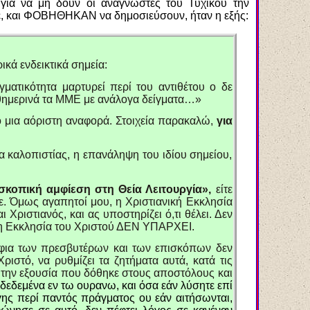
για να μη δουν οι αναγνώστες του Τυχικού την
ηκε, και ΦΟΒΗΘΗΚΑΝ να δημοσιεύσουν, ήταν η εξής:
κά ενδεικτικά σημεία:
ματικότητα μαρτυρεί περί του αντιθέτου ο δε
αθημερινά τα ΜΜΕ με ανάλογα δείγματα…»
 μια αόριστη αναφορά. Στοιχεία παρακαλώ,
για
α καλοπιστίας, η επανάληψη του ιδίου σημείου,
κοπική αμφίεση στη Θεία Λειτουργία»,
είτε
οτε. Όμως αγαπητοί μου, η Χριστιανική Εκκλησία
 Χριστιανός, και ας υποστηρίζει ό,τι θέλει. Δεν
δοξη Εκκλησία του Χριστού ΔΕΝ ΥΠΑΡΧΕΙ.
άμφια των πρεσβυτέρων και των επισκόπων δεν
ιστό, να ρυθμίζει τα ζητήματα αυτά, κατά τις
ε την εξουσία που δόθηκε στους αποστόλους και
 δεδεμένα εν τω ουρανω, και όσα εάν λύσητε επί
γης περί παντός πράγματος ου εάν αιτήσωνται,