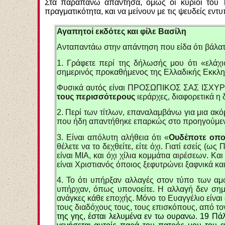
Στα παραπάνω απάντησα, όμως οι κύριοι του Τ
πραγματικότητα, και να μείνουν με τις ψευδείς ε
Αγαπητοί εκδότες και φίλε Βασίλη
Ανταπαντάω στην απάντηση που είδα ότι βάλατε
1. Γράφετε περί της δήλωσής μου ότι «ελάχι
σημερινός προκαθήμενος της Ελλαδικής Εκκλησ
Φυσικά αυτός είναι ΠΡΟΣΩΠΙΚΟΣ ΣΑΣ ΙΣΧΥΡΙΣΜ
τους περισσότερους
ιεράρχες, διαφορετικά η
2. Περί των τίτλων, επαναλαμβάνω για μια ακό
που ήδη απαντήθηκε επαρκώς στο προηγούμεν
3. Είναι απόλυτη αλήθεια ότι «
Ουδέποτε οποι
θέλετε να το δεχθείτε, είτε όχι. Γιατί εσείς 
είναι ΜΙΑ, και όχι χίλια κομμάτια αιρέσεων. Κα
είναι Χριστιανός όποιος ξεφυτρώνει ξαφνικά κ
4. Το ότι υπήρξαν αλλαγές στον τύπο των αμ
υπήρχαν, όπως υπονοείτε. Η αλλαγή δεν σημαί
ανάγκες κάθε εποχής. Μόνο το Ευαγγέλιο είναι
τους διαδόχους τους, τους επισκόπους, από το
της γης, έσται λελυμένα εν τω ουρανω. 19 Πά