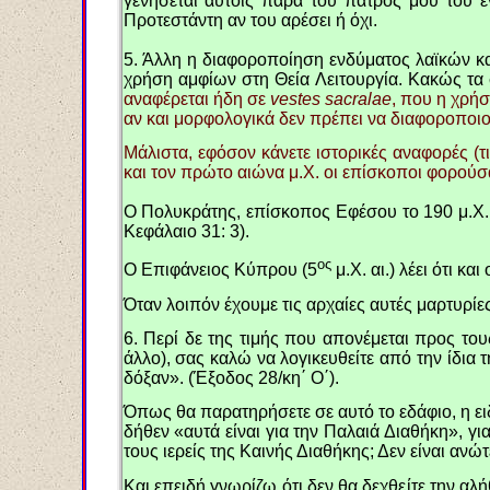
γενήσεται αυτοίς παρά του πατρός μου του εν
Προτεστάντη αν του αρέσει ή όχι.
5. Άλλη η διαφοροποίηση ενδύματος λαϊκών και
χρήση αμφίων στη Θεία Λειτουργία. Κακώς τα συ
αναφέρεται ήδη σε
vestes sacralae
, που η χρήσ
αν και μορφολογικά δεν πρέπει να διαφοροποι
Μάλιστα, εφόσον κάνετε ιστορικές αναφορές (τ
και τον πρώτο αιώνα μ.Χ. οι επίσκοποι φορούσ
Ο Πολυκράτης, επίσκοπος Εφέσου το 190 μ.Χ.
Κεφάλαιο 31: 3).
ος
Ο Επιφάνειος Κύπρου (5
μ.Χ. αι.) λέει ότι 
Όταν λοιπόν έχουμε τις αρχαίες αυτές μαρτυρίε
6. Περί δε της τιμής που απονέμεται προς τους 
άλλο), σας καλώ να λογικευθείτε από την ίδια τ
δόξαν». (Έξοδος 28/κη΄ Ο΄).
Όπως θα παρατηρήσετε σε αυτό το εδάφιο, η ειδικ
δήθεν «αυτά είναι για την Παλαιά Διαθήκη», για
τους ιερείς της Καινής Διαθήκης; Δεν είναι ανώ
Και επειδή γνωρίζω ότι δεν θα δεχθείτε την αλή