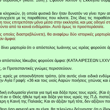
 ουρανοίς» (Ματθ. 18/ιη΄).
Εφόσον λοιπόν η Εκκλησία συμφώ
 κληρικών, (η οποία φυσικά δεν ήταν δυνατόν να γίνει πριν α
γχέετε με τις παραθέσεις που κάνετε. Στις ίδιες τις παραθέσε
η τους επιτρεπόταν μόνο μέσα στην εκκλησία, και μας οδηγεί σ
ούντο από τα κοινά ενδύματα». Αυτό όμως το προσπεράσατε.
ις οποίες διαστρεβλώνετε), θα αναφέρω δύο ιστορικές μαρτυρίε
αν άμφια:
 δίνει μαρτυρία ότι ο απόστολος Ιωάννης ως ιερέας φορούσε
και ο απόστολος Ιάκωβος φορούσε άμφια: (ΚΑΤΑ ΑΙΡΕΣΕΩΝ
LXXVI
ς, οι Προτεσταντικές γνώμες περισσεύουν.
ιερείς με οποιονδήποτε τρόπο, (είτε αυτός είναι ειδικά ενδύματα
ην Αγία Γραφή: «36 και τοις υιοίς Ααρών ποιήσεις χιτώνας και ζ
ή ενδυμασία γίνεται για τιμή και δόξα προς τους ιερείς. (Και όχ
τί αν ο Θεός ήθελε τιμή και δόξα για τους ιερείς της Π.Δ. πιστε
τερη η Καινή της Παλαιάς; Και αν άξιζαν τιμή τότε, δεν αξίζουν 
θεια όσο φανερή και αν είναι, θα τελειώσω δείχνοντας ότι ο ίδι