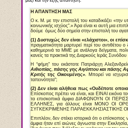
μαζί
και την εξής απάντηση
:
Η ΑΠΑΝΤΗΣΗ ΜΑΣ
Ο κ. Μ. με την επιστολή του καταδικάζει «την
κοινωνικής ισχύος”.» Άρα είναι κι αυτή μια επι
δούμε όμως δύο σημεία στην επιστολή του αγαπ
(1) Δυστυχώς δεν είναι «ελάχιστοι», οι επί
πραγματικότητα μαρτυρεί περί του αντιθέτου ο
καθημερινά τα ΜΜΕ με ανάλογα δείγματα, πολύ
κανείς τα πρακτικά της Διαρκούς Ιεράς Συνόδου 
Η “φήμη” του εκάστοτε Πατριάρχη Αλεξανδρεί
Αιθιοπίας, πάσης γης Αιγύπτου και πάσης Α
Κριτής της Οικουμένης»
.
Μπορεί να ισχυρισ
ταπεινότητα”;
(2) Δεν είναι αλήθεια πως «Ουδέποτε οποι
Επίσκοπος πρέπει να είναι, και ΕΙΝΑΙ εικόνα 
τα επισκοπικά άμφια ΔΙΑΦΩΝΟΥΝ ΟΙ ΠΕΡΙΣΣΟΤΕ
ΕΛΛΗΝΕΣ, για άλλους είναι ΜΟΝΟ ΟΙ ΟΡ
ΣΥΓΚΕΚΡΙΜΕΝΗΣ ΠΑΡΑΕΚΚΛΗΣΙΑΣΤΙΚΗΣ ΟΡΓ
Επιπλέον, δεν στέκει ιστορικά ότι ο επίσκοπος 
άμφια ήταν επί αιώνες άγνωστα στην Εκκλησία,