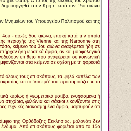
στό (βλ. φωτο). Ο τύπος της εικόνας του Χριστού
 δημιουργηθεί στην Κρήτη κατά τον 15ο αιώνα
νών Μνημείων του Υπουργείου Πολιτισμού και της
υ 4ου - αρχές 5ου αιώνα, εποχή κατά την οποία
της περιοχής της Vienne και της Narbonne στη
στόσο, κείμενο του 3ου αιώνα αναφέρεται ήδη σε
υπήρχαν ήδη ιερατικά άμφια, αν και μορφολογικά
υνοδεύουν επίθετο που αναφέρεται σε κοινωνική
μφανίζονται στα κείμενα σε σχέση με τη φορεσιά
από όλους τους επισκόπους, τα ψηλά καπέλα των
κρατίας και το “κόψιμό” του προσομοιάζει με τα
τικά κυρίως ή γεωμετρικά μοτίβα, ενυφασμένα ή
στιχάρια, φελώνια και σάκκοι εικονίζονται στις
ρες τεχνικές διακοσμημένα άμφια, μαρτυρούν ότι
ό άμφιο της Oρθόδοξης Eκκλησίας, μολονότι δεν
ό ένδυμα. Aπό επισκόπους φοριέται από το 15ο