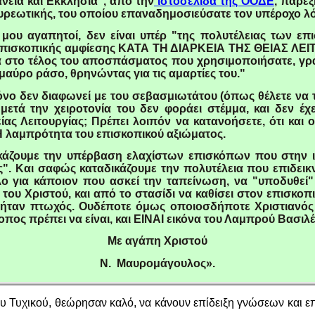
εια και Εκκλησία", από την
ιστοσελίδα της ΟΟΔΕ
, παρε
ρεωτικής, του οποίου επαναδημοσιεύσατε τον υπέροχο λόγ
ου αγαπητοί, δεν είναι υπέρ "της πολυτέλειας των επ
ς Επισκοπικής αμφίεσης ΚΑΤΑ ΤΗ ΔΙΑΡΚΕΙΑ ΤΗΣ ΘΕΙΑΣ ΛΕΙ
στο τέλος του αποσπάσματος που χρησιμοποιήσατε, γρά
μαύρο ράσο, θρηνώντας για τις αμαρτίες του."
μόνο δεν διαφωνεί με του σεβασμιωτάτου (όπως θέλετε να
τά την χειροτονία του δεν φοράει στέμμα, και δεν έχει
είας Λειτουργίας; Πρέπει λοιπόν να κατανοήσετε, ότι κα
Η λαμπρότητα του επισκοπικού αξιώματος.
ικάζουμε την υπέρβαση ελαχίστων επισκόπων που στην ισ
ς". Και σαφώς καταδικάζουμε την πολυτέλεια που επιδεικ
ολο για κάποιον που ασκεί την ταπείνωση, να "υποδυθεί
ς του Χριστού, και από το στασίδι να καθίσει στον επισκοπ
 ήταν πτωχός. Ουδέποτε όμως οποιοσδήποτε Χριστιανός
οπος πρέπει να είναι, και ΕΙΝΑΙ εικόνα του Λαμπρού Βασιλ
Με αγάπη Χριστού
Ν. Μαυρομάγουλος».
ου Τυχικού, θεώρησαν καλό, να κάνουν επίδειξη γνώσεων και ε