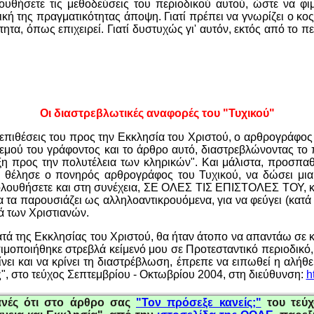
λουθήσετε τις μεθοδεύσεις του περιοδικού αυτού, ώστε να φ
ή της πραγματικότητας άποψη. Γιατί πρέπει να γνωρίζει ο κος 
, όπως επιχειρεί. Γιατί δυστυχώς γι' αυτόν, εκτός από το περ
Οι διαστρεβλωτικές αναφορές του "Τυχικού"
ς επιθέσεις του προς την Εκκλησία του Χριστού, ο αρθρογράφ
 εμού του γράφοντος και το άρθρο αυτό, διαστρεβλώνοντας το 
η προς την πολυτέλεια των κληρικών".
Και μάλιστα, προσπα
ι, θέλησε ο πονηρός αρθρογράφος του Τυχικού, να δώσει μι
λουθήσετε και στη συνέχεια, ΣΕ ΟΛΕΣ ΤΙΣ ΕΠΙΣΤΟΛΕΣ ΤΟΥ, κα
 να τα παρουσιάζει ως αλληλοαντικρουόμενα, για να φεύγει (κατ
τά των Χριστιανών.
κατά της Εκκλησίας του Χριστού, θα ήταν άτοπο να απαντ
άω σε κ
σιμοποιήθηκε στρεβλά κείμενό μου σε Προτεσταντικό περιοδ
ι και να κρίνει τη διαστρέβλωση, έπρεπε να ειπωθεί η αλήθε
",
στο
τεύχος
Σεπτεμβρίου - Οκτωβρίου 2004,
στη διεύθυνση:
h
φανές ότι στο άρθρο σας
"Τον πρόσεξε κανείς;"
του τεύχ