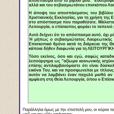
απόσπασμα από το βιβλίο μου: "Ευσεβοφάν
αλλά και του σεβασμιωτάτου επισκόπου Λαυ
Η άποψη του αποσπάσματος του βιβλίου μ
Χριστιανικής Εκκλησίας, για τη χρήση τη
στο απόσπασμα που παραθέσατε. Μάλιστα 
Λειτουργία, ο επίσκοπος φοράει το ταπεινό 
Αυτό δείχνει ότι το απόσπασμα αυτό, όχι 
Ή μήπως ο σεβασμιώτατος Λαυρεωτικής με
Επισκοπικό θρόνο κατά τη διάρκεια της Θ
κάποια δήθεν διαφωνία για τη ΛΕΙΤΟΥΡΓΙΚ
Τόσο εκείνος, όσο και εγώ, σαφώς καταδ
λειτούργημα ως "αξίωμα κοινωνικής ισχύο
επίσης αντιλαμβανόμαστε ότι είναι δύσκ
εικόνα Του, και να προσφωνείται με τίτλου
αυτόν να λαμβάνει έναν παχυλό μισθό αν
αμφίεση στη Θεία Λειτουργία, όπου ο Επίσκ
Παράλληλα όμως με την επιστολή μου, οι κύριοι τ