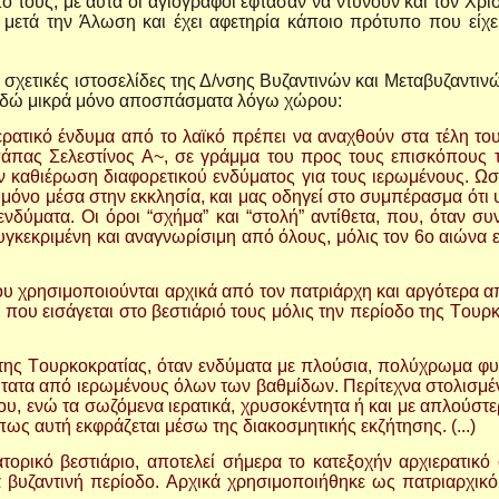
υτό τους, με αυτά οι αγιογράφοι έφτασαν να ντύνουν και τον Χρι
 μετά την Άλωση και έχει αφετηρία κάποιο πρότυπο που είχε
ς σχετικές ιστοσελίδες της Δ/νσης Βυζαντινών και Μεταβυζαντι
 εδώ μικρά μόνο αποσπάσματα λόγω χώρου:
ρατικό ένδυμα από το λαϊκό πρέπει να αναχθούν στα τέλη το
πάπας Σελεστίνος Α~, σε γράμμα του προς τους επισκόπους 
την καθιέρωση διαφορετικού ενδύματος για τους ιερωμένους. Ω
 μόνο μέσα στην εκκλησία, και μας οδηγεί στο συμπέρασμα ότι 
νδύματα. Oι όροι “σχήμα” και “στολή” αντίθετα, που, όταν σ
υγκεκριμένη και αναγνωρίσιμη από όλους, μόλις τον 6ο αιώνα ε
 που χρησιμοποιούνται αρχικά από τον πατριάρχη και αργότερα 
που εισάγεται στο βεστιάριό τους μόλις την περίοδο της Tουρκο
 της Tουρκοκρατίας, όταν ενδύματα με πλούσια, πολύχρωμα φυ
τατα από ιερωμένους όλων των βαθμίδων. Περίτεχνα στολισμένα 
ου, ενώ τα σωζόμενα ιερατικά, χρυσοκέντητα ή και με απλούστε
ως αυτή εκφράζεται μέσω της διακοσμητικής εκζήτησης. (...)
ατορικό βεστιάριο, αποτελεί σήμερα το κατεξοχήν αρχιερατικ
ία βυζαντινή περίοδο. Aρχικά χρησιμοποιήθηκε ως πατριαρχικ