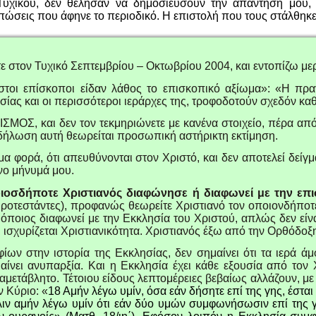
υχικού, δεν θέλησαν να δημοσιεύσουν την απάντησή μου, 
ντυπώσεις που άφηνε το περιοδικό. Η επιστολή που τους στάλθ
 στον Τυχικό Σεπτεμβρίου – Οκτωβρίου 2004, και εντοπίζω μερι
στοι επίσκοποι είδαν λάθος το επισκοπικό αξίωμα»: «Η πραγ
ίας και οι περισσότεροι ιεράρχες της, τροφοδοτούν σχεδόν κ
ΟΣ, και δεν τον τεκμηριώνετε με κανένα στοιχείο, πέρα από
 δήλωση αυτή θεωρείται προσωπική αστήρικτη εκτίμηση.
μα φορά, ότι απευθύνονται στον Χριστό, και δεν αποτελεί δείγμ
ο μήνυμά μου.
οσδήποτε Χριστιανός διαφώνησε ή διαφωνεί με την επισ
(ως Προτεστάντες), προφανώς θεωρείτε Χριστιανό τον οποιονδήπ
ι όποιος διαφωνεί με την Εκκλησία του Χριστού, απλώς δεν είναι
αι ισχυρίζεται Χριστιανικότητα. Χριστιανός έξω από την Ορθό
φίων στην ιστορία της Εκκλησίας, δεν σημαίνει ότι τα ιερά 
νει ανυπαρξία. Και η Εκκλησία έχει κάθε εξουσία από τον Χρ
 αμετάβλητο. Τέτοιου είδους λεπτομέρειες βεβαίως αλλάζουν, μ
ν Κύριο: «
18 Αμήν λέγω υμίν, όσα εάν δήσητε επί της γης, έσται
λιν αμήν λέγω υμίν ότι εάν δύο υμών συμφωνήσωσιν επί της 