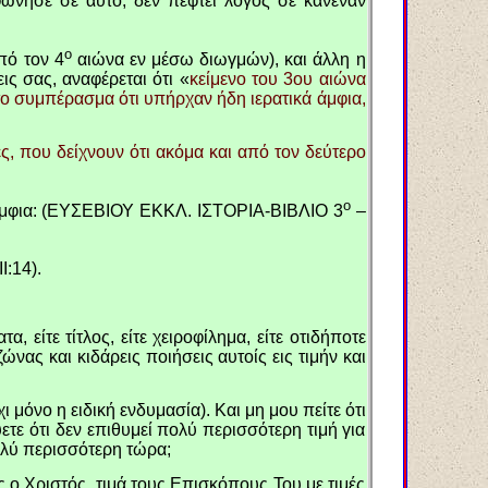
νησε σε αυτό, δεν πέφτει λόγος σε κανέναν
ο
πό τον 4
αιώνα εν μέσω διωγμών), και άλλη η
ις σας, αναφέρεται ότι
«
κείμενο του 3ου αιώνα
το συμπέρασμα ότι υπήρχαν ήδη ιερατικά άμφια,
ς, που δείχνουν ότι ακόμα και από τον δεύτερο
ο
 άμφια: (ΕΥΣΕΒΙΟΥ ΕΚΚΛ. ΙΣΤΟΡΙΑ-ΒΙΒΛΙΟ 3
–
I
:14).
, είτε τίτλος, είτε χειροφίλημα, είτε οτιδήποτε
ώνας και κιδάρεις ποιήσεις αυτοίς εις τιμήν και
ι μόνο η ειδική ενδυμασία). Και μη μου πείτε ότι
ύετε ότι δεν επιθυμεί πολύ περισσότερη τιμή για
πολύ περισσότερη τώρα;
ος ο Χριστός, τιμά τους Επισκόπους Του με τιμές