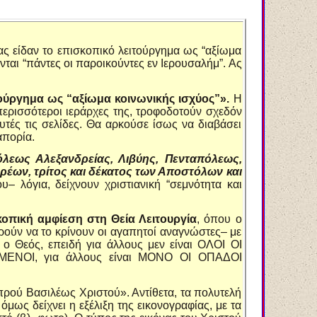
ας είδαν το επισκοπικό λειτούργημα ως “αξίωμα
νται “πάντες οι παροικούντες εν Ιερουσαλήμ”. Ας
ιτούργημα ως “αξίωμα κοινωνικής ισχύος”».
Η
περισσότεροι ιεράρχες της, τροφοδοτούν σχεδόν
τές τις σελίδες. Θα αρκούσε ίσως να διαβάσει
απορία.
λεως Αλεξανδρείας, Λιβύης, Πενταπόλεως,
ρέων, τρίτος και δέκατος των Αποστόλων και
υ– λόγια, δείχνουν χριστιανική “σεμνότητα και
οπική αμφίεση στη Θεία Λειτουργία
, όπου ο
ρούν να το κρίνουν οι αγαπητοί αναγνώστες– με
ο Θεός, επειδή για άλλους μεν είναι ΟΛΟΙ ΟΙ
ΕΝΟΙ, για άλλους είναι ΜΟΝΟ ΟΙ ΟΠΑΔΟΙ
αμπρού Βασιλέως Χριστού». Αντίθετα, τα πολυτελή
ως δείχνει η εξέλιξη της εικονογραφίας, με τα