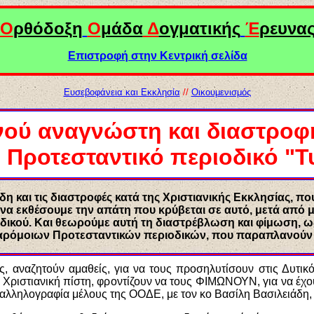
Ο
ρθόδοξη
Ο
μάδα
Δ
ογματικής
Έ
ρευνα
Επιστροφή στην Κεντρική σελίδα
Ευσεβοφάνεια και Εκκλησία
//
Οικουμενισμός
ού αναγνώστη και διαστροφ
 Προτεσταντικό περιοδικό "Τ
 και τις διαστροφές κατά της Χριστιανικής Εκκλησίας, πο
 να εκθέσουμε την απάτη που κρύβεται σε αυτό, μετά από
ικού. Και θεωρούμε αυτή τη διαστρέβλωση και φίμωση, ως 
αρόμοιων Προτεσταντικών περιοδικών, που παραπλανούν τ
ς, αναζητούν αμαθείς, για να τους προσηλυτίσουν στις Δυτικό
Χριστιανική πίστη, φροντίζουν να τους ΦΙΜΩΝΟΥΝ, για να έχου
ληλογραφία μέλους της ΟΟΔΕ, με τον κο Βασίλη Βασιλειάδη, εκ