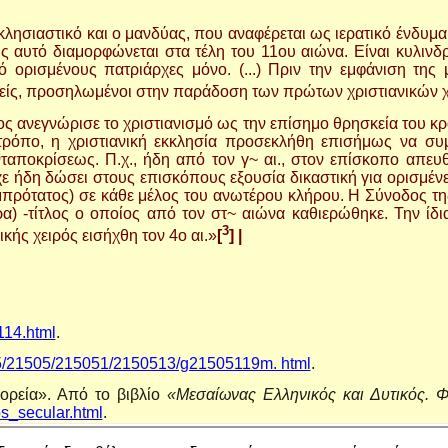
ησιαστικό και ο μανδύας, που αναφέρεται ως ιερατικό ένδυμα απ
ς αυτό διαμορφώνεται στα τέλη του 11ου αιώνα. Eίναι κυλινδ
 ορισμένους πατριάρχες μόνο. (...) Πριν την εμφάνιση της
πείς, προσηλωμένοι στην παράδοση των πρώτων χριστιανικών 
ος ανεγνώρισε το χριστιανισμό ως την επίσημο θρησκεία του κρ
 τρόπο, η χριστιανική εκκλησία προσεκλήθη επισήμως να συ
ανταποκρίσεως. Π.χ., ήδη από τον γ~ αι., στον επίσκοπο απ
χε ήδη δώσει στους επισκόπους εξουσία δικαστική για ορισμέν
κλαμπρότατος) σε κάθε μέλος του ανωτέρου κλήρου. Η Σύνοδος 
ρα) -τίτλος ο οποίος από τον στ~ αιώνα καθιερώθηκε. Την ίδι
3
κής χειρός εισήχθη τον 4ο αι.»
[
] |
114.html
.
215/21505/215051/2150513/g21505119m. html
.
ορεία». Από το βιβλίο
«Μεσαίωνας Ελληνικός και Δυτικός. 
os_secular.html
.