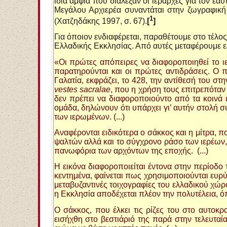
ίδια άμφια που διάλεξαν οι ιεράρχες για τον εα
Μεγάλου Αρχιερέα συναντάται στην ζωγραφική
1
(Χατζηδάκης 1997, σ. 67).
[
]
Για όποιον ενδιαφέρεται, παραθέτουμε στο τέλο
Ελλαδικής Εκκλησίας. Από αυτές μεταφέρουμε
«Oι πρώτες απόπειρες να διαφοροποιηθεί το ιε
παρατηρούνται και οι πρώτες αντιδράσεις. O 
Γαλατία, εκφράζει, το 428, την αντίθεσή του σ
vestes sacralae
, που η χρήση τους επιτρεπόταν
δεν πρέπει να διαφοροποιούντο από τα κοινά ε
ομάδα, δηλώνουν ότι υπάρχει γι’ αυτήν στολή σ
των ιερωμένων. (...)
Aναφέρονται ειδικότερα ο σάκκος και η μίτρα,
ψαλτών αλλά και το σύγχρονο ράσο των ιερέων, 
πανωφόρια των αρχόντων της εποχής. (...)
H εικόνα διαφοροποιείται έντονα στην περίοδο
κεντημένα, φαίνεται πως χρησιμοποιούνται ευρύ
μεταβυζαντινές τοιχογραφίες του ελλαδικού χώρ
η Eκκλησία αποδέχεται πλέον την πολυτέλεια, όπ
O σάκκος, που έλκει τις ρίζες του στο αυτοκρ
εισήχθη στο βεστιάριό της παρά στην τελευτα