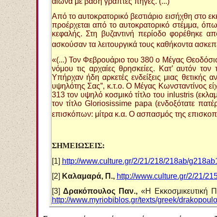
αιώνα με βάση γραπτές πηγές. (...)
Aπό το αυτοκρατορικό βεστιάριο εισήχθη στο εκκλ
προέρχεται από το αυτοκρατορικό στέμμα, όπω
κεφαλής. Στη βυζαντινή περίοδο φορέθηκε από
ασκούσαν τα λειτουργικά τους καθήκοντα ασκε
«(...) Τον Φεβρουάριο του 380 ο Μέγας Θεοδόσι
νόμου τις αρχαίες θρησκείες. Κατ’ αυτόν τον
Υπήρχαν ήδη αρκετές ενδείξεις μιας θετικής 
υψηλότης Σας”, κ.τ.ο. Ο Μέγας Κωνσταντίνος εί
313 τον υψηλό κοσμικό τίτλο του inlustris (ε
τον τίτλο Gloriosissime papa (ενδοξότατε πατέ
επισκόπων: μίτρα κ.α. Ο ασπασμός της επισκοπι
ΣΗΜΕΙΩΣΕΙΣ:
[1]
http://www.culture.gr/2/21/218/218ab/g218ab
[2]
Καλαμαρά, Π.,
http://www.culture.gr/2/21/
[3]
Δρακόπουλος Παν.,
«Η Εκκοσμικευτική Π
http://www.myriobiblos.gr/texts/greek/drakopoul