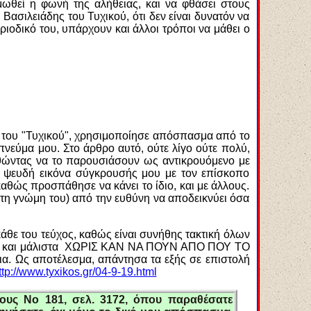
ιμωθεί η φωνή της αλήθειας, και να φθάσει στους
Βασιλειάδης του Τυχικού, ότι δεν είναι δυνατόν να
ιοδικό του, υπάρχουν και άλλοι τρόποι να μάθει ο
ος του "Τυχικού", χρησιμοποίησε απόσπασμα από το
πνεύμα μου. Στο άρθρο αυτό, ούτε λίγο ούτε πολύ,
θώντας να το παρουσιάσουν ως αντικρουόμενο με
α ψευδή εικόνα σύγκρουσής μου με τον επίσκοπο
θώς προσπάθησε να κάνει το ίδιο, και με άλλους.
ά τη γνώμη του) από την ευθύνη να αποδεικνύει όσα
άθε του τεύχος
, καθώς είναι συνήθης τακτική όλων
ικό, και μάλιστα ΧΩΡΙΣ ΚΑΝ ΝΑ ΠΟΥΝ ΑΠΟ ΠΟΥ ΤΟ
ια. Ως αποτέλεσμα, απάντησα τα εξής σε επιστολή
ttp://www.tyxikos.gr/04-9-19.html
ους Νο 181, σελ. 3172, όπου παραθέσατε