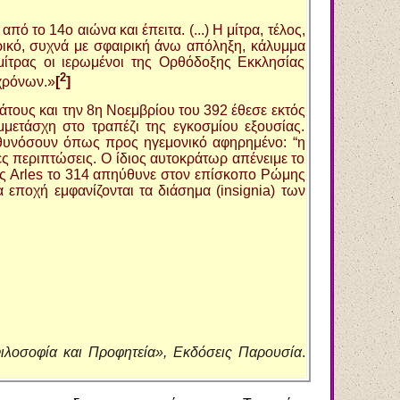
ό το 14ο αιώνα και έπειτα. (...) H μίτρα, τέλος,
ρικό, συχνά με σφαιρική άνω απόληξη, κάλυμμα
 μίτρας οι ιερωμένοι της Oρθόδοξης Eκκλησίας
2
χρόνων.»
[
]
άτους και την 8η Νοεμβρίου του 392 έθεσε εκτός
μμετάσχη στο τραπέζι της εγκοσμίου εξουσίας.
ευθυνόσουν όπως προς ηγεμονικό αφηρημένο: “η
ες περιπτώσεις. Ο ίδιος αυτοκράτωρ απένειμε το
της Arles το 314 απηύθυνε στον επίσκοπο Ρώμης
α εποχή εμφανίζονται τα διάσημα (insignia) των
Φιλοσοφία και Προφητεία», Εκδόσεις Παρουσία
.