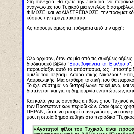
Στη συνέχεια, θα έχετε την ευκαιρία, να παρακο
αναγνώστες του Τυχικού μια εντελώς διαστρεβλωτικ
ΦΙΜΩΣΕΙ και να ΔΙΑΣΤΡΕΒΛΩΣΕΙ την πραγματικότητα
κόσμος την πραγματικότητα.
Ας πάρουμε όμως τα πράγματα από την αρχή:
Όλα άρχισαν, όταν σε μία από τις συνήθεις αήθει
διαδικτυακό βιβλίο "
Ευσεβοφάνεια και Εκκλησία
",
παρουσίαζαν αυτό το απόσπασμα, ως "υποστήριξ
ομιλία του σεβασμ. Λαυρεωτικής Νικολάου! Έτσ
Λαυρεωτικής. Μια σταθερή τακτική που θα παρακο
Το έχει σύστημα, να διστρεβλώνει τα κείμενα, και
διατείνεται, και για τη δημιουργία εντυπώσεων, κα
Και καλά, για τις συνήθεις επιθέσεις του Τυχικού 
των Προτεσταντικών περιοδικών. Όταν όμως χρη
ΠΗΡΑΝ, ώστε να μπορεί ο αναγνώστης να συγκρίνε
μου, η οποία δημοσιεύθηκε στο περιοδικό
"Τυχικός
«Αγαπητοί φίλοι του Τυχικού, είναι προ