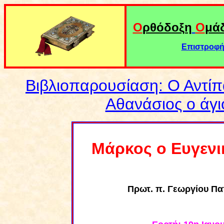
Ο
ρθόδοξη
Ο
μά
Επιστροφή 
Βιβλιοπαρουσίαση: Ο Αντίπ
Αθανάσιος ο άγι
Μάρκος ο Ευγενι
Πρωτ. π. Γεωργίου Π