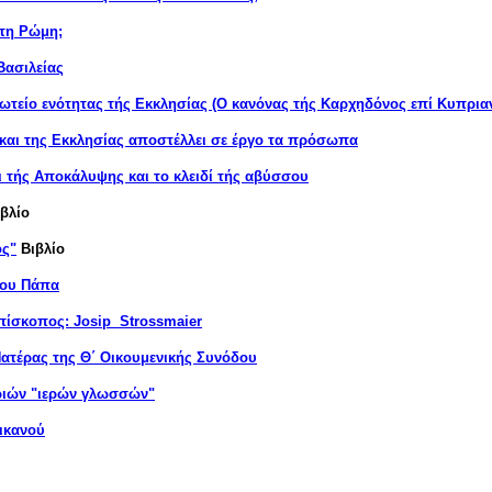
τη Ρώμη;
 Βασιλείας
ρωτείο ενότητας τής Εκκλησίας (Ο κανόνας τής Καρχηδόνος επί Κυπρια
αι της Εκκλησίας αποστέλλει σε έργο τα πρόσωπα
 τής Αποκάλυψης και το κλειδί τής αβύσσου
ιβλίο
ος"
Βιβλίο
του Πάπα
πίσκοπος: Josip Strossmaier
ατέρας της Θ΄ Οικουμενικής Συνόδου
ριών "ιερών γλωσσών"
ικανού