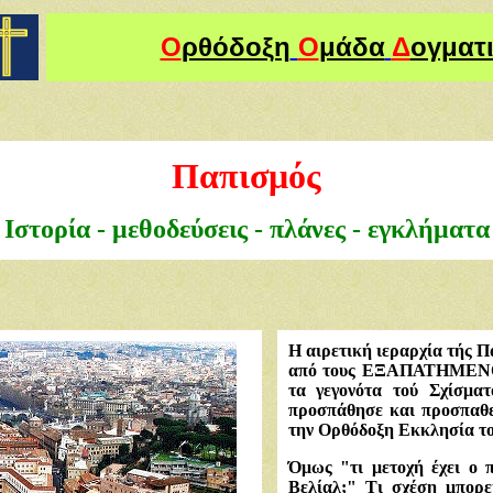
Ο
ρθόδοξη
Ο
μάδα
Δ
ογματ
Παπισμός
Ιστορία - μεθοδεύσεις - πλάνες - εγκλήματα
Η αιρετική ιεραρχία τής 
από τους ΕΞΑΠΑΤΗΜΕΝΟΥΣ
τα γεγονότα τού Σχίσματ
προσπάθησε και προσπαθε
την Ορθόδοξη Εκκλησία το
Όμως "τι μετοχή έχει ο π
Βελίαλ;" Τι σχέση μπορε