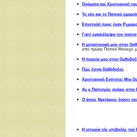
Ονόματα και Χριστιανική τα
Το νέο και το Παπικό ημερο
Επιστολή προς ένα
ν
Ρωμαιο
Γιατί εγκατέλειψα τον παπι
Η μεταστροφή μου στην Ορθ
από πρώην Παπικό Μοναχό, με
Η πορεία μου στην Ορθοδοξ
Πώς έγινα Ορθόδοξος
Χριστιανική Ενότητα: Μια 
Αν ο Παπισμός ανήκει στην Ε
Ο άγιος Νεκτάριος έναντι τ
Η ιστορία τής επιβολής τού 