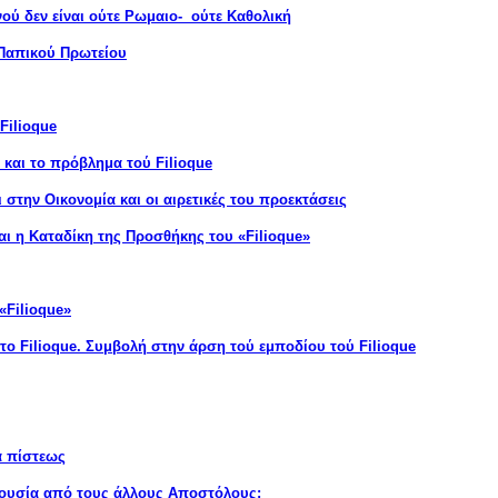
νού δεν είναι ούτε Ρωμαιο- ούτε Καθολική
 Παπικού Πρωτείου
Filioque
 και το πρόβλημα τού Filioque
ι στην Οικονομία και οι αιρετικές του προεκτάσεις
αι η Καταδίκη της Προσθήκης του «Filioque»
«Filioque»
το Filioque
.
Συμβολή στην άρση τού εμποδίου τού Filioque
α πίστεως
ξουσία από τους άλλους Αποστόλους;