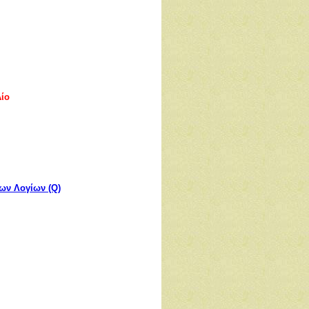
λίο
ων Λογίων (Q)