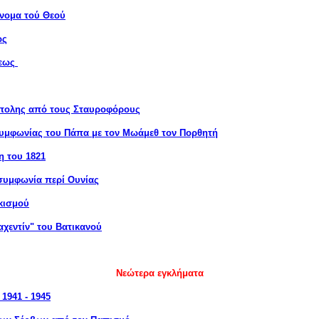
όνομα τού Θεού
ως
σεως
πολης από τους Σταυροφόρους
υμφωνίας του Πάπα με τον Μωάμεθ τον Πορθητή
η του 1821
 συμφωνία περί Ουνίας
κισμού
αχεντίν" του Βατικανού
Νεώτερα εγκλήματα
1941 - 1945