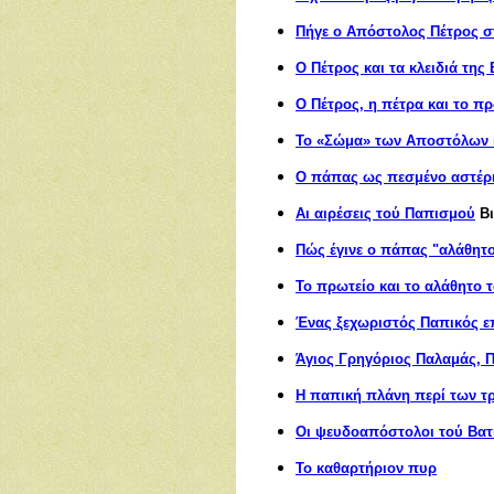
Πήγε ο Απόστολος Πέτρος σ
Ο Πέτρος και τα κλειδιά της
Ο Πέτρος, η πέτρα και το π
Το «Σώμα» των Αποστόλων κ
Ο πάπας ως πεσμένο αστέρι
Αι αιρέσεις τού Παπισμού
Β
Πώς έγινε ο πάπας "αλάθητ
Το πρωτείο και το αλάθητο 
Ένας ξεχωριστός Παπικός ε
Άγιος Γρηγόριος Παλαμάς, Π
H παπική πλάνη περί των τ
Οι ψευδοαπόστολοι τού Βατ
Το καθαρτήριον πυρ