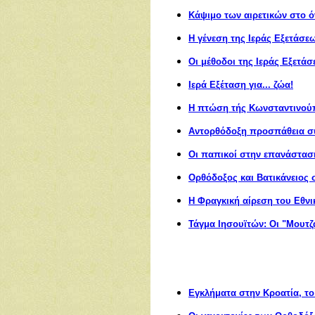
Κάψιμο των αιρετικών στο 
Η γένεση της Iεράς Εξετάσε
Ο
ι μέθοδοι της Ιεράς Εξετά
Ι
ερά Εξέταση για... ζώα!
Η πτώση τής Κωνσταντινού
Αντορθόδοξη προσπάθεια σ
Οι παπικοί στην επανάστασ
Ορθόδοξος και Βατικάνειος
Η Φραγκική αίρεση του Εθνι
Τάγμα Ιησουϊτών: Οι "Μουτζ
Εγκλήματα στην Κροατία, το 