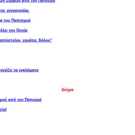
ξων Σέρβων από τον Παπισμό
της γενοκτονίας
τα του Παπισμού
έλει την Ουνία
απόστολοι, εργάτες δόλιοι"
νεχίζει τα εγκλήματα
Δόγμα
σμού από τον Παπισμό
σία!