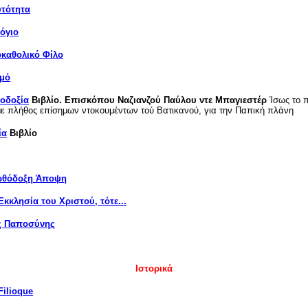
υτότητα
λόγιο
καθολικό Φίλο
σμό
οδοξία
Βιβλίο. Επισκόπου Ναζιανζού Παύλου ντε Μπαγιεστέρ
Ίσως το π
 πλήθος επίσημων ντοκουμέντων τού Βατικανού, για την Παπική πλάνη
ία
Βιβλίο
Ορθόδοξη Άποψη
κκλησία του Χριστού, τότε...
ης Παποσύνης
Ιστορικά
Filioque