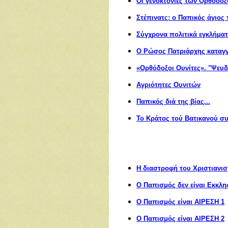
Οι γενοκτονίες των Ορθοδό
Στέπινατς: ο Παπικός άγιος 
Σύγχρονα πολιτικά εγκλήμα
Ο Ρώσος Πατριάρχης καταγγ
«Ορθόδοξοι Ουνίτες». "Ψευδ
Αγριότητες Ουνιτών
Παπικός διά της βίας...
Το Κράτος τού Βατικανού συ
Η διαστροφή του Χριστιανι
Ο Παπισμός δεν είναι Εκκλη
Ο Παπισμός είναι ΑΙΡΕΣH 1
Ο Παπισμός είναι ΑΙΡΕΣH
2