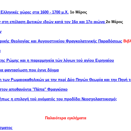
Ελληνικές χώρες στα 1600 - 1700 μ.Χ.
1ο Μέρος
στη επέλαση Δυτικών ιδεών κατά τον 16ο και 17ο αιώνα
2ο Μέρος
ν
ικής Θεολογίας και Αυγουστινείου Φραγκολατινικής Παραδόσεως
Βιβ
α
της Ρώμης και η παρερμηνεία τών λόγων τού αγίου Ειρηναίου
μια φαντασίωση που έγινε δόγμα
 των Ρωμαιοκαθολικών με την περί Δύο Πηγών Θεωρία και την Πηγή τ
 στον αποθανόντα "Πάπα" Φραγκίσκο
ήπως η επιλογή τού ονόματός του προδίδει Νεοσχολαστικισμό;
Παλαιότερα εγκλήματα
ίσματος