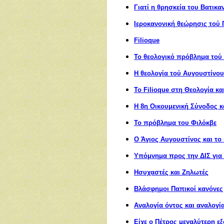
Γιατί η θρησκεία του Βατικα
Ιεροκανονική θεώρησις τού
Filioque
To θεολογικό πρόβλημα τού 
Η θεολογία τού Αυγουστίνου
Το Filioque στη
Θ
εολογία κα
Η 8η Οικουμενική Σύνοδος κ
Το πρόβλημα του Φιλόκβε
Ο
Άγιος Αυγουστίνος και το
Υπόμνημα προς την ΔΙΣ για 
Ησυχαστές και Ζηλωτές
Βλάσφημοι Παπικοί κανόνες
Αναλογία όντος και αναλογί
Είχε ο Πέτρος μεγαλύτερη ε