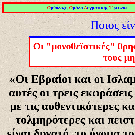
Ο
ρθόδοξη
Ο
μάδα
Δ
ογματικής
Έ
ρευνας
Ποιος εί
Οι
"μονοθεϊστικές" θρησ
τους μη
«Οι Εβραίοι και οι Ισλαμ
αυτές οι τρεις εκφράσεις
με τις αυθεντικότερες κα
τολμηρότερες και πειστ
είναι δυνατό, το όνομα το