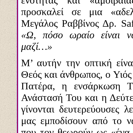
ενότητας και «αμοιβαί
προσκαλεί σε μια «αδε
Μεγάλος Ραββίνος Δρ. Sa
«Ω, πόσο ωραίο είναι ν
μαζί…»
Μ’ αυτήν την οπτική είνα
Θεός και άνθρωπος, ο Υιός
Πατέρα, η ενσάρκωση Τ
Ανάστασή Του και η Δεύτ
γίνονται δευτερεύουσες λ
μας εμποδίσουν από το 
που τον θεωρούν ως «ένα