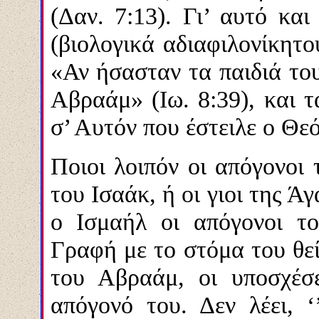
(Δαν. 7:13). Γι’ αυτό κα
(βιολογικά αδιαφιλονίκητο
«Αν ήσασταν τα παιδιά το
Αβραάμ» (Ιω. 8:39), και τ
σ’ Αυτόν που έστειλε ο Θεό
Ποιοι λοιπόν οι απόγονοι
του Ισαάκ, ή οι γιοι της Ά
ο Ισμαήλ οι απόγονοι τ
Γραφή με το στόμα του θε
του Αβραάμ, οι υποσχέσ
απόγονό του. Δεν λέει, ‘