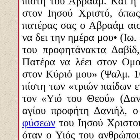
πίστη του Αβραάμ. Και η
στον Ιησού Χριστό, όπως
πατέρας σας ο Αβραάμ αισ
να δει την ημέρα μου• (Ιω.
του προφητάνακτα Δαβίδ
Πατέρα να λέει στον Ομο
στον Κύριό μου» (Ψαλμ. 10
πίστη των «τριών παίδων 
τον «Υιό του Θεού» (Δαν.
αγίου προφήτη Δανιήλ, 
φύσεων
του Ιησού Χριστού
όταν ο Υιός του ανθρώπο