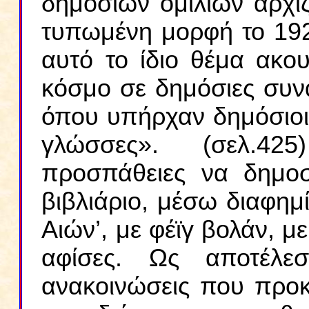
δημοσίων ομιλιών αρχίζ
τυπωμένη μορφή το 192
αυτό το ίδιο θέμα ακο
κόσμο σε δημόσιες συνα
όπου υπήρχαν δημόσιοι
γλώσσες». (σελ.42
προσπάθειες να δημοσ
βιβλιάριο, μέσω διαφημ
Αιών’, με φέϊγ βολάν, μ
αφίσες. Ως αποτέλε
ανακοινώσεις που προ