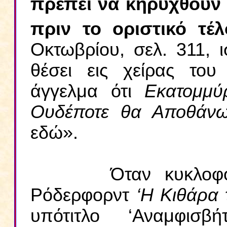
πρέπει να κηρυχθούν 
πριν το οριστικό τέ
Οκτωβρίου, σελ. 311, ι
θέσει εις χείρας το
άγγελμα ότι
Εκατομμ
Ουδέποτε θα Αποθάν
εδώ».
Όταν κυκλοφόρησε
Ρόδερφορντ
‘Η Κιθάρα 
υπότιτλο ‘Αναμφισβ