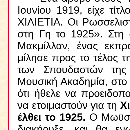
Ιουνίου 1919, είχε τ
ΧΙΛΙΕΤΙΑ. Οι Ρωσσελισ
στη Γη το 1925». Στη 
Μακμίλλαν, ένας εκπρ
μίλησε προς το τέλος 
των Σπουδαστών της
Μουσική Ακαδημία, στο
ότι ήθελε να προειδοπ
να ετοιμαστούν για τη
Χ
έλθει το 1925.
Ο Μωϋσή
διακήρυξε, και θα ε