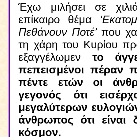
Έχω μιλήσει σε χιλ
επίκαιρο θέμα
‘Εκατο
Πεθάνουν Ποτέ’
που χα
τη χάρη του Κυρίου πρ
εξαγγέλωμεν
το άγγ
πεπεισμένοι πέραν π
πέντε ετών οι άνθ
γεγονός ότι εισέρ
μεγαλύτερων ευλογιών
άνθρωπος ότι είναι 
κόσμον.