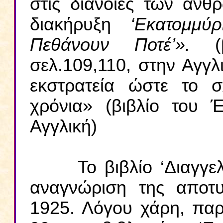
στις διάνοιες των ανθ
διακήρυξη
‘Εκατομμ
Πεθάνουν Ποτέ’».
(β
σελ.109,110, στην Αγγλ
εκστρατεία ώστε το 
χρόνια» (βιβλίο του 
Αγγλική)
Το βιβλίο ‘Διαγγελείς
αναγνώριση της αποτυ
1925. Λόγου χάρη, παρα