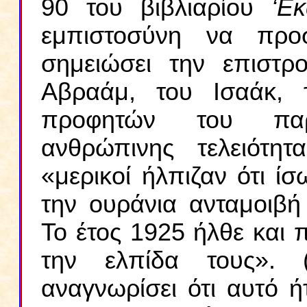
90 του βιβλιαρίου
‘Ε
εμπιστοσύνη να προ
σημειώσει την επιστρ
Αβραάμ, του Ισαάκ, 
προφητών του παρ
ανθρώπινης τελειότητ
«μερικοί ήλπιζαν ότι ίσ
την ουράνια ανταμοιβή 
Το έτος 1925 ήλθε και 
την ελπίδα τους». (
αναγνωρίσει ότι αυτό 