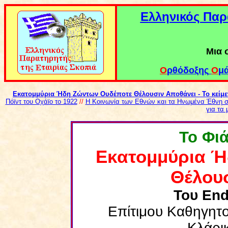
Ε
λληνικός Παρ
Μια 
Ο
ρθόδοξης
Ο
μ
Εκατομμύρια Ήδη Ζώντων Ουδέποτε Θέλουσιν Αποθάνει - Το κείμε
Πόϊντ του Οχάϊο το 1922
//
Η Κοινωνία των Εθνών και τα Ηνωμένα Έθνη σ
για τα
Το Φι
Εκατομμύρια Ή
Θέλου
Του
En
Επίτιμου Καθηγητ
Κλάρι