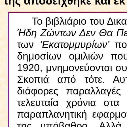
της αποδείχθηκε και ε
Το βιβλιάριο του Δικ
Ήδη Ζώντων Δεν Θα Πε
των
‘Εκατομμυρίων’
πο
δημοσίων ομιλιών πο
1920, μνημονεύονται συχ
Σκοπιά από τότε. Αυ
διάφορες παραλλαγές 
τελευταία χρόνια στα
παραπλανητική εφαρμογ
της υπόβαθρο. Αλλά 