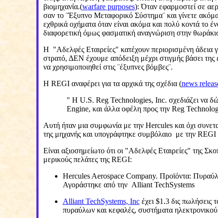
βιομηχανία.(
warfare
purposes
): Όταν εφαρμοστεί σε αερ
σαν το ¨Έξυπνο Μεταφορικό Σύστημα¨ και γίνετε ακόμα
εχθρικά οχήματα όταν είναι ακόμα και πολύ κοντά το έ
διαφορετική όμως φασματική αναγνώριση στην θωράκιση
Η
"Αδελφές Εταιρείες" κατέχουν περιορισμένη άδεια 
στρατό, ΔΕΝ έχουμε απόδειξη μέχρι στιγμής βάσει της 
να χρησιμοποιηθεί στις ¨έξυπνες βόμβες¨.
Η
REGI
αναφέρει για τα αρχικά της σχέδια (
news
releas
" Η
U
.
S
.
Reg
Technologies
,
Inc
. σχεδιάζει να δ
Engine
, και άλλα οφέλη προς την
Reg
Technolog
Αυτή ήταν μια συμφωνία με την
Hercules
και όχι συνετ
της μηχανής και υπογράφτηκε συμβόλαιο
με την
REGI
Είναι αξιοσημείωτο ότι οι "Αδελφές Εταιρείες" της Σκ
μερικούς πελάτες της
REGI
:
Hercules Aerospace Company.
Προϊόντα: Πυραύλ
Αγοράστηκε από την
Alliant
TechSystems
Alliant
TechSystems
,
Inc
έχει $1.3 δις πωλήσεις
πυραύλων και κεφαλές, συστήματα ηλεκτρονικού