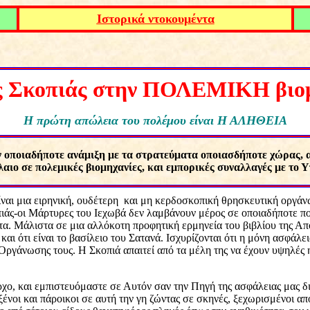
Ιστορικά ντοκουμέντα
ς Σκοπιάς στην ΠΟΛΕΜΙΚΗ βιομ
Η πρώτη απώλεια του πολέμου είναι Η ΑΛΗΘΕΙΑ
ν οποιαδήποτε ανάμιξη με τα στρατεύματα οποιασδήποτε χώρας, ακ
λαιο σε πολεμικές βιομηχανίες, και εμπορικές συναλλαγές με το
ίναι μια ειρηνική, ουδέτερη
και μη
κερδοσκοπική θρησκευτική οργάνω
ιάς-οι Μάρτυρες του Ιεχωβά δεν λαμβάνουν μέρος σε οποιαδήποτε πο
τα. Μάλιστα σε μια αλλόκοτη προφητική ερμηνεία του βιβλίου της Απ
αι ότι είναι το βασίλειο του Σατανά. Ισχυρίζονται ότι η μόνη ασφάλει
Οργάνωσης τους. Η Σκοπιά απαιτεί από τα μέλη της να έχουν υψηλές η
ο, και εμπιστευόμαστε σε Αυτόν σαν την Πηγή της ασφάλειας μας δι
 ξένοι και πάροικοι σε αυτή την γη ζώντας σε σκηνές, ξεχωρισμένοι α