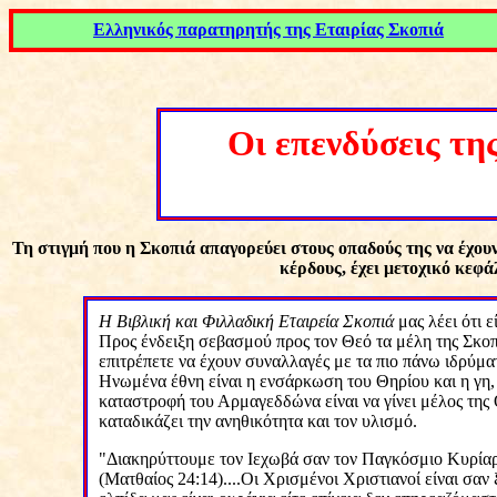
Ε
λληνικός παρατηρητής τ
η
ς Εταιρίας Σκοπιά
Οι επενδύσεις τ
η
Τη στιγμή που η Σκοπιά απαγορεύει στους οπαδούς της να έχου
κέρδους, έχει μετοχικό κεφά
Η Βιβλική και Φιλλαδική Εταιρεία Σκοπιά
μας λέει ότι ε
Προς ένδειξη σεβασμού προς τον Θεό τα μέλη της Σκοπ
επιτρέπετε να έχουν συναλλαγές με τα πιο πάνω ιδρύμα
Ηνωμένα έθνη είναι η ενσάρκωση του Θηρίου και η γη, κ
καταστροφή του Αρμαγεδδώνα είναι να γίνει μέλος της 
καταδικάζει την ανηθικότητα και τον υλισμό.
"Διακηρύττουμε τον Ιεχωβά σαν τον Παγκόσμιο Κυρίαρχ
(Ματθαίος 24:14)....Οι Χρισμένοι Χριστιανοί είναι σαν