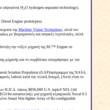
 το υδρογόνο(
H
O
hydrogen
separator
technology
).
2
y
Diesel
Engine
prototypes
).
αιώματα της
Machine
Vision
Technology
, αλλά τον
υρίως με βιομηχανικές και ιατρικές τεχνολογίες, αλλά
άπτυξη την ντίζελ μηχανή της
RC
™
Engine
σε
της μηχανής και το συμβόλαιο υπογράφτηκε με την
eral
Aviation
Propulsion
(
GAP
)πρόγραμμα της
NASA
.
αρροές λαδιού κατά την τελική δοκιμή. (Αυτό είναι το
 των Η.Π.Α. ύψους $850,000
U
.
S
.
topic
#
N
01-144
EGI
θα κατασκεύαζε μια μηχανή κεραμικού(
Naval
0.5
ωμένο
Smart
War
-
fighter
Array
of
Re
-
configurable