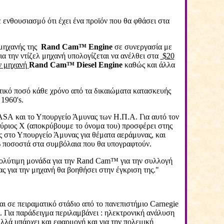
ε ενθουσιασμό ότι έχει ένα προϊόν που θα φθάσει στα
μηχανής της
Rand
Cam
™
Engine
σε συνεργασία με
α την ντίζελ μηχανή υπολογίζεται να ανέλθει στα
$20
ν μηχανή
Rand
Cam
™
Diesel
Engine
καθώς και άλλα
τικό ποσό κάθε χρόνο από τα δικαιώματα κατασκευής
 1960'
s
.
ASA
και το Υπουργείο Άμυνας των Η.Π.Α. Για αυτό τον
ύριος
X
(αποκρύβουμε το όνομα του) προσφέρει στης
 στο Υπουργείο Άμυνας για θέματα αεράμυνας, και
 ποσοστά στα συμβόλαια που θα υπογραφτούν.
πολύτιμη μονάδα για την
Rand
Cam
™ για την συλλογή
ς για την μηχανή θα βοηθήσει στην έγκριση της."
αι σε πειραματικό στάδιο από το πανεπιστήμιο
Carnegie
.
Για παράδειγμα περιλαμβάνει : ηλεκτρονική ανάλυση
λλά υπάρχει και εφαρμογή και για την πολεμική