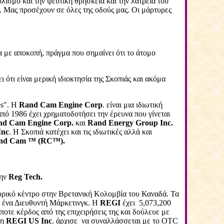
υλισμό και την ψεύτικη θρησκεία και την λατρεία του
. Μας
προσέχουν
σε
όλες
της
οδούς
μας
.
Οι μάρτυρες
 με αποκοπή, πράγμα που σημαίνει ότι το άτομο
 ότι είναι μερική ιδιοκτησία της Σκοπιάς και ακόμα
s
". Η
Rand
Cam
Engine
Corp
. είναι μια ιδιωτική
από 1986 έχει χρηματοδοτήσει την έρευνα που γίνεται
nd
Cam
Engine
Corp
.
και
Rand
Energy
Group
Inc
.
Inc
. Η Σκοπιά κατέχει και τις ιδιωτικές αλλά και
nd
Cam
™ (
RC
™).
την
Reg
Tech
.
ορικό κέντρο στην Βρετανική Κολομβία του Καναδά. Τα
αι ένα Διευθυντή Μάρκετινγκ. Η
REGI
έχει
5,073,200
ήποτε κέρδος από της επιχειρήσεις της και δούλευε με
 η
REGI
US
Inc
. άρχισε
να συναλλάσσεται με το
OTC