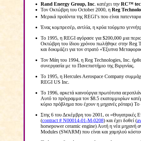
Rand
Energy
Group
,
Inc
. κατέχει την
RC
™
te
Τον Οκτώβρη του
October
2000, η
Reg
Technolo
Μερικά προϊόντα της
REGI
’
s
που είναι πατενταρ
Ένας κομπρεσέρ, αντλία, η κρύα τούρμπο γεννήτ
Το 1995, η
REGI
αγόρασε για $200,000 μια περιο
Οκτώβρη του ίδιου χρόνου πωλήθηκε στην
Reg
T
και δοκιμάζει για τον στρατό «Έξυπνα Μεταφορι
Τον Μάη του 1994, η
Reg
Technologies
,
Inc
. ήρθ
συνεργασία με το Πανεπιστήμιο της Βιργινίας.
Το 1995, η
Hercules
Aerospace
Company
συμμάχη
REGI
US
Inc
.
Το 1996, αρκετά καινούργια πρωτότυπα αεροπλάν
Αυτό το πρόγραμμα τον $8.5 εκατομμυρίων κατέ
κύριο πρόβλημα που έχουν η μηχανές ρόταρι) Τ
Στης 6 του Δεκέμβρη του 2001, οι «Θυγατρικές 
(
contract
#
N
00014-01-
M
-0208
) και έχει δοθεί (
a
horsepower
ceramic
engine
) Αυτή η νέα μηχανή 
Modules
(
SWARM
) που είναι και χαμηλού κόστο