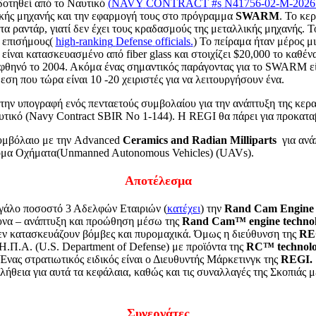
οτηθεί από το Ναυτικό
(
NAVY
CONTRACT
#
s
N
41756-02-
M
-202
ικής μηχανής και την εφαρμογή τους στο πρόγραμμα
SWARM
. Το κε
ό τα ραντάρ, γιατί δεν έχει τους κραδασμούς της μεταλλικής μηχανής.
 επισήμους(
high
-
ranking
Defense
officials
.
) Το πείραμα ήταν μέρος μ
ο είναι κατασκευασμένο από
fiber
glass
και στοιχίζει $20,000 το καθέν
 φθηνό το 2004. Ακόμα ένας σημαντικός παράγοντας για το
SWARM
εί
ση που τώρα είναι 10 -20 χειριστές για να λειτουργήσουν ένα.
ην υπογραφή ενός πενταετούς συμβολαίου για την ανάπτυξη της κερα
τικό (
Navy
Contract
SBIR
No
1-144). Η
REGI
θα πάρει για προκατα
μβόλαιο με την
Advanced
Ceramics
and
Radian
Milliparts
για αν
ομα Οχήματα(
Unmanned
Autonomous
Vehicles
) (
UAVs
).
Αποτέλεσμα
γάλο ποσοστό 3 Αδελφών Εταιριών (
κατέχει
) την
Rand
Cam
Engine
ρευνα – ανάπτυξη και προώθηση μέσω της
Rand
Cam
™
engine
techno
δεν κατασκευάζουν βόμβες και πυρομαχικά. Όμως η διεύθυνση της
RE
Η.Π.Α. (
U
.
S
.
Department
of
Defense
) με προϊόντα της
RC
™
technol
Ένας στρατιωτικός ειδικός είναι ο Διευθυντής Μάρκετινγκ της
REGI
.
λήθεια για αυτά τα κεφάλαια, καθώς και τις συναλλαγές της Σκοπιάς 
Συνεργάτες