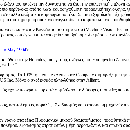
οπλάνο του παρέχει την δυνατότητα να έχει την επιλεχτηκή επιλογή α
 πιο περίπλοκο από το
GPS
-καθοδηγούμενη πυραυλική τεχνολογία, για
να στο άλλο ακόμα και καμουφλαρισμένα. Σε μια εξομοίωση μάχης όπο
 το σύστημα μπορούσε να αναγνωρίσει τα άρματα και να προσδιορίσ
για να πωλούν στον Καναδά το σύστημα αυτό (
Machine
Vision
Techno
έρευνας που έγινε και τα στοιχεία που βρήκαμε δια μέσου των συνδέ
e
in
May
1994
):
ώσει άδεια στην
Hercules
,
Inc
.
για της ανάγκες του Υπουργείου Άμυνα
ies
,
Inc
."
αιρισμός. Το
1995,
η
Hercules Aerospace Company
σύμπραξε
με
την
US
Inc
. Μόνο
ο
σχεδιασμός
πληρώθηκε
στην
Alliant.
οπιάς έχουν υπογράψει αρκετά συμβόλαια με διάφορες εταιρείες που α
ους, και πολεμικές κεφαλές . Σχεδιασμός και κατασκευή μηχανών π
 τον χρόνο στα εξής: Πυρομαχικά μικρού διαμετρήματος, προωθητικά
 πολέμου, εξοπλισμός στρατιωτών, μέρη αεροπλάνων, και οπλικά συ