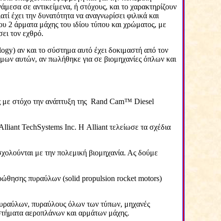
νάμεσα σε αντικείμενα, ή στόχους, και το χαρακτηρίζουν
τί έχει την δυνατότητα να αναγνωρίσει φιλικά και
υ 2 άρματα μάχης του ιδίου τύπου και χρώματος, με
ει τον εχθρό.
logy
) αν και το σύστημα αυτό έχει δοκιμαστή από τον
σμων αυτών, αν πωλήθηκε για σε βιομηχανίες όπλων και
ς
με στόχο την ανάπτυξη της
Rand
Cam
™
Diesel
Alliant TechSystems Inc.
Η
Alliant
τελείωσε τα σχέδια
σχολούνται με την πολεμική βιομηχανία. Ας δούμε
ροώθησης πυραύλων (
solid
propulsion
rocket
motors
)
 πυραύλων, πυραύλους όλων των τύπων, μηχανές
στήματα αεροπλάνων και αρμάτων μάχης.