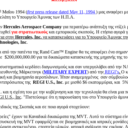
η
Μαΐου 1994 (
first
press
release
dated
May
11, 1994
) μας αναφέρει μ
ς πελάτη το Υπουργείο Άμυνας των Η.Π.Α.
ην
Hercules
Aerospace
Company
για περαιτέρω ανάπτυξη της ντίζελ 
τυχθεί
για στρατιωτικούς
και εμπορικούς σκοπούς. Η ετήσια αγορά γι
εια στην
Hercules
,
Inc
.
να κατασκευάσει για το Υπουργείο Άμυνας τη
hnologies
,
Inc
.
τι από την πατέντα της
Rand
Cam
™
Engine
θα τις αποφέρει ένα σημαν
ε
$200,000,000.00 για τα δικαιώματα κατασκευής της μηχανής της το
 συστηματικά κερδίσει διαγωνισμούς και σαν υπεργολάβοι από την
N
Διευθυντής Μάρκετινγκ (
MILITARY
EXPERT
) από την
REGI
’
s
.
Ο κ
τική και βιομηχανία αεροπλάνων. Ήταν αναμεμιγμένος
σαν σύμβουλος
ντιπρόσωπος της
REGI
U
.
S
.,
Inc
. με μισθό $6 εκατομμύρια, και
5%
. και η σχέση του με την κυβέρνηση και την τεχνολογία θα είναι μια 
GI
U
.
S
.,
Inc
. "Πιστεύουμε ότι η παρουσίαση του στο Υπουργείο άμυνα
ειδικός της Σκοπιάς και σε ποια αγορά στοχεύουν:
ρείες" έχουν τα Καναδικά δικαιώματα της
MVT
. Αυτό το σύστημα είν
συσκευή
της
MVT
εφαρμόζεται
σε
βιομηχανικές
και
ιατρικές
μονάδες
ριση αντικειμένου, εποπτεία υλικών, ιατρική ανάλυση της εικόνας. Α