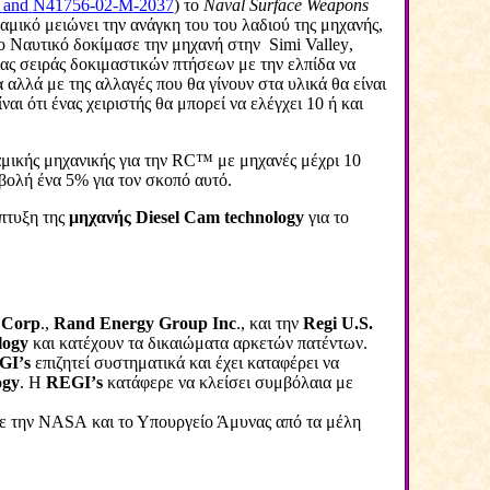
6
and
N
41756-02-
M
-2037
) το
Naval
Surface
Weapons
ραμικό μειώνει την ανάγκη του του λαδιού της μηχανής,
 Το Ναυτικό δοκίμασε την μηχανή στην
Simi
Valley
,
ιας σειράς δοκιμαστικών πτήσεων με την ελπίδα να
α αλλά με της αλλαγές που θα γίνουν στα υλικά θα είναι
ναι ότι ένας χειριστής θα μπορεί να ελέγχει 10 ή και
μικής μηχανικής για την
RC
™ με μηχανές μέχρι 10
βολή ένα 5% για τον σκοπό αυτό.
άπτυξη της
μηχανής
Diesel
Cam
technology
για το
Corp
.,
Rand
Energy
Group
Inc
., και την
Regi
U
.
S
.
logy
και κατέχουν τα δικαιώματα αρκετών πατέντων.
GI
’
s
επιζητεί συστηματικά και έχει καταφέρει να
ogy
. Η
REGI
’
s
κατάφερε να κλείσει συμβόλαια με
με την
NASA
και το Υπουργείο Άμυνας από τα μέλη