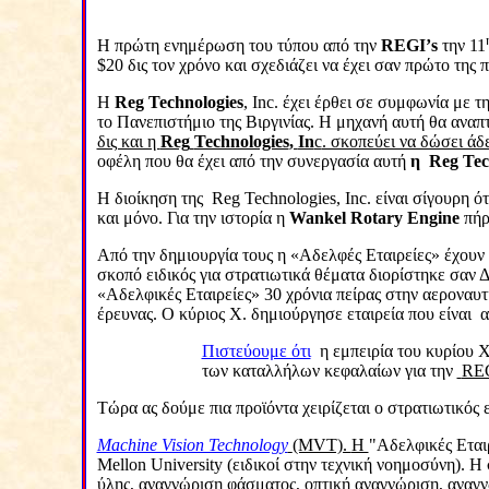
Η πρώτη ενημέρωση του τύπου από την
REGI
’
s
την 11
$20 δις τον χρόνο και σχεδιάζει να έχει σαν πρώτο τη
Η
Reg
Technologies
,
Inc
. έχει έρθει σε συμφωνία με τ
το Πανεπιστήμιο της Βιργινίας. Η μηχανή αυτή θα αναπ
δις και η
Reg
Technologies
,
In
c
. σκοπεύει να δώσει άδ
οφέλη που θα έχει από την συνεργασία αυτή
η
Reg
Tec
Η διοίκηση της
Reg
Technologies
,
Inc
. είναι σίγουρη ό
και μόνο. Για την ιστορία η
Wankel
Rotary
Engine
πήρ
Από την δημιουργία τους η «Αδελφές Εταιρείες» έχουν
σκοπό ειδικός για στρατιωτικά θέματα διορίστηκε σαν 
«Αδελφικές Εταιρείες» 30 χρόνια πείρας στην αεροναυ
έρευνας. Ο κύριος Χ. δημιούργησε εταιρεία που είναι
α
Πιστεύουμε ότι
η εμπειρία του κυρίου Χ
των καταλλήλων κεφαλαίων για την
RE
Τώρα ας δούμε πια προϊόντα χειρίζεται ο στρατιωτικός 
Machine Vision Technology
(MVT).
Η
"Αδελφικές Εται
Mellon
University
(ειδικοί στην τεχνική νοημοσύνη). Η
ύλης, αναγνώριση φάσματος, οπτική αναγνώριση, αναγνώ