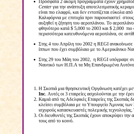
Πρόσφατα 2 ακόμη προγράμματα έχουν χρηματοδ
Center
για την ανάπτυξη αποτελεσματικής κεραμ
είναι πιο ελαφρύ, και δεν εντοπίζεται εύκολα απ
Καλιφόρνια με επιτυχία πριν παρουσιαστεί
στους
αυξηθεί η ζήτηση του αεροπλάνου. Το αεροπλάν
φθηνότερο κατά $ 5,000 το 2003 και $ 2,000
πιο
περισσότερα κατευθυνόμενα αεροπλάνα, σε αντίθε
Στης 4 του Απρίλη του 2002 η
REGI
ανακοίνωσε τ
ίππων που έχει συμβόλαιο με το Αμερικάνικο Ναυ
Στης 29 του Μάη του 2002,
η
REGI
υπόγραψε συ
Ναυτικό των Η.Π.Α τα Μη Επανδρωμένα Αυτόν
Η Σκοπιά μια θρησκευτική Οργάνωση κατέχει με
Inc
. Αυτές οι 3 εταιρείες ασχολούνται με την έ
Καμιά από τις Αδελφικές Εταιρείες της Σκοπιάς 
κλείσει συμβόλαια με το Υπουργείο Άμυνας των 
ισχυρούς κατασκευαστές πολεμικής τεχνολογίας. 
Οι διευθυντές της Σκοπιάς έχουν αποκρύψει την α
τους από το κοινό.