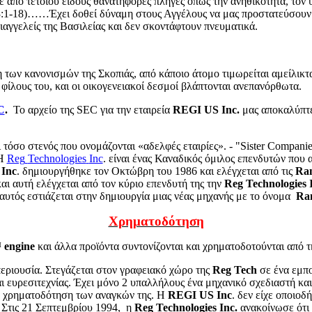
τε από τέτοιου είδους θανατηφόρες πληγές όπως την ανηθικότητα, τον 
3:1-18)……Έχει δοθεί δύναμη στους Αγγέλους να μας προστατεύσουν
αγγελείς της Βασιλείας και δεν σκοντάφτουν πνευματικά.
των κανονισμών της Σκοπιάς, από κάποιο άτομο τιμωρείται αμείλικτα
φίλους του, και οι οικογενειακοί δεσμοί βλάπτονται ανεπανόρθωτα.
C
.
Το αρχείο της
SEC
για την εταιρεία
REGI
US
Inc
.
μας αποκαλύπτει
 τόσο στενός που ονομάζονται «αδελφές εταιρίες». - "
Sister
Companie
 Η
Reg
Technologies
Inc
. είναι ένας Καναδικός όμιλος επενδυτών που 
Inc
. δημιουργήθηκε τον Οκτώβρη του 1986 και ελέγχεται από τις
Ra
και αυτή ελέγχεται από τον κύριο επενδυτή της την
Reg
Technologies
αυτός εστιάζεται στην δημιουργία μιας νέας μηχανής με το όνομα
Ra
Χρηματοδότηση
™
engine
και άλλα προϊόντα συντονίζονται και χρηματοδοτούνται από 
περιουσία. Στεγάζεται στον γραφειακό χώρο της
Reg
Tech
σε ένα εμπ
και ευρεσιτεχνίας. Έχει μόνο 2 υπαλλήλους ένα μηχανικό σχεδιαστή κ
για χρηματοδότηση των αναγκών της. Η
REGI
US
Inc
. δεν είχε οποιοδ
 Στις 21 Σεπτεμβρίου 1994,
η
Reg
Technologies
Inc
.
ανακοίνωσε ότι