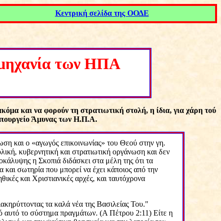
Κεντρική σελίδα της ΟΟΔΕ
ηχανία τ
ω
ν ΗΠΑ
όμα και να φορούν τη στρατιωτική στολή, η ίδια, για χάρη τού
 Υπουργείο Άμυνας των Η.Π.Α.
ση και ο «αγωγός επικοινωνίας» του Θεού στην γη.
λική, κυβερνητική και στρατιωτική οργάνωση και δεν
οκάλυψης η Σκοπιά διδάσκει στα μέλη της ότι τα
α και σωτηρία που μπορεί να έχει κάποιος από την
θικές και Χριστιανικές αρχές, και ταυτόχρονα
ακηρύττοντας τα καλά νέα της Βασιλείας Του."
πό αυτό το σύστημα πραγμάτων. (Α Πέτρου 2:11) Είτε η