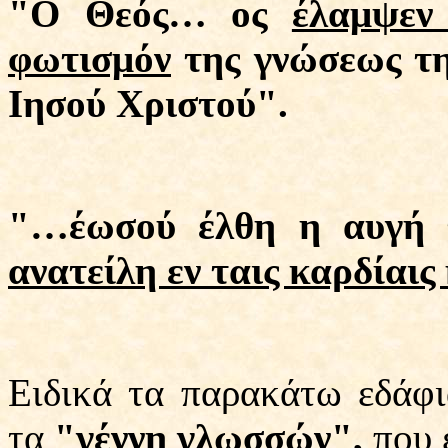
"O Θεός… ος
έλαμψεν
φωτισμόν
της γνώσεως τη
Ιησού Χριστού".
"…έωσού έλθη η αυγή 
ανατείλη εν ταις καρδίαις
Ειδικά τα παρακάτω εδάφ
τα
"γέννη γλωσσών",
που 