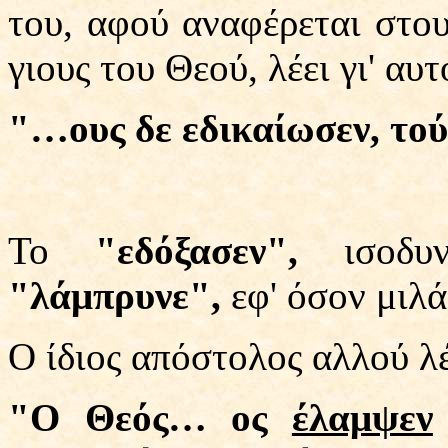
του, αφού αναφέρεται στο
γιους του Θεού, λέει γι' αυτ
"…ους δε εδικαίωσεν, το
Το
"εδόξασεν",
ισοδυ
"λάμπρυνε",
εφ' όσον μιλά
Ο ίδιος απόστολος αλλού λέ
"Ο Θεός… ος
έλαμψεν