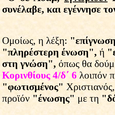
συνέλαβε, και εγέννησε τ
Ομοίως, η λέξη:
"επίγνωσ
"πληρέστερη ένωση",
ή
"
στη γνώση",
όπως θα δούμ
Κορινθίους 4/δ΄ 6
λοιπόν πο
"φωτισμένος"
Χριστιανός,
προϊόν
"ένωσης"
με τη
"δ