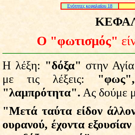
Ενότητες κεφαλαίου 18
ΚΕΦΑΛΑ
Ο "φωτισμός"
εί
Η λέξη:
"δόξα"
στην Αγία
με τις λέξεις:
"φως"
"λαμπρότητα".
Ας δούμε μ
"Μετά ταύτα είδον άλλον
ουρανού, έχοντα εξουσίαν