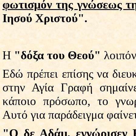
φωτισμόν της γνώσεως τη
Ιησού Χριστού".
Η
"δόξα του Θεού"
λοιπόν
Εδώ πρέπει επίσης να διευ
στην Αγία Γραφή σημαίν
κάποιο πρόσωπο, το γνωρ
Αυτό για παράδειγμα φαίνετ
"Ο δε Αδάμ,
εγνώρισεν
Ε