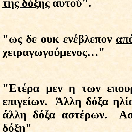
της δόξης
αυτού".
"ως δε ουκ ενέβλεπον
απ
χειραγωγούμενος…"
"Ετέρα μεν η των επου
επιγείων.
Άλλη δόξα ηλίο
άλλη δόξα αστέρων.
Ασ
δόξη"