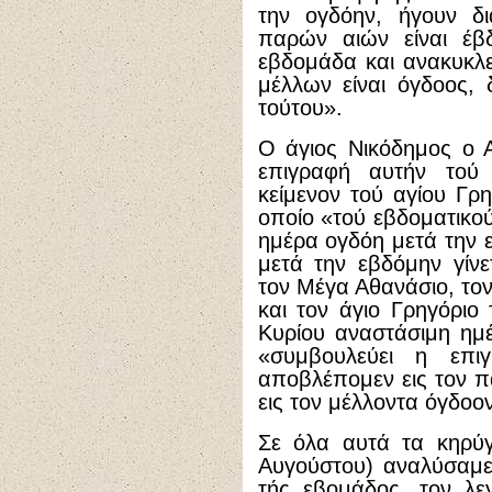
την ογδόην, ήγουν δ
παρών αιών είναι έβδ
εβδομάδα και ανακυκλεί
μέλλων είναι όγδοος, 
τούτου».
Ο άγιος Νικόδημος ο 
επιγραφή αυτήν τού
κείμενον τού αγίου Γ
οποίο «τού εβδοματικο
ημέρα ογδόη μετά την ε
μετά την εβδόμην γίνε
τον Μέγα Αθανάσιο, τον
και τον άγιο Γρηγόριο
Κυρίου αναστάσιμη ημ
«συμβουλεύει η επ
αποβλέπομεν εις τον π
εις τον μέλλοντα όγδοο
Σε όλα αυτά τα κηρύγ
Αυγούστου) αναλύσαμε
τής εβομάδος, τον λε