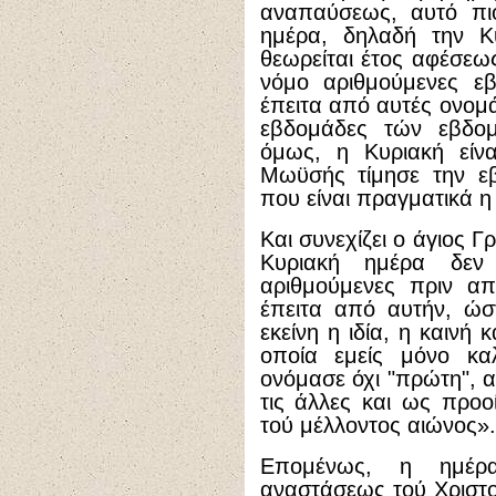
αναπαύσεως, αυτό πι
ημέρα, δηλαδή την Κ
θεωρείται έτος αφέσεως
νόμο αριθμούμενες εβ
έπειτα από αυτές ονομάζ
εβδομάδες τών εβδο
όμως, η Κυριακή είν
Μωϋσής τίμησε την εβ
που είναι πραγματικά η 
Και συνεχίζει ο άγιος 
Κυριακή ημέρα δεν
αριθμούμενες πριν α
έπειτα από αυτήν, ώσ
εκείνη η ιδία, η καινή
οποία εμείς μόνο κ
ονόμασε όχι "πρώτη", 
τις άλλες και ως προο
τού μέλλοντος αιώνος».
Επομένως, η ημέρ
αναστάσεως τού Χριστο