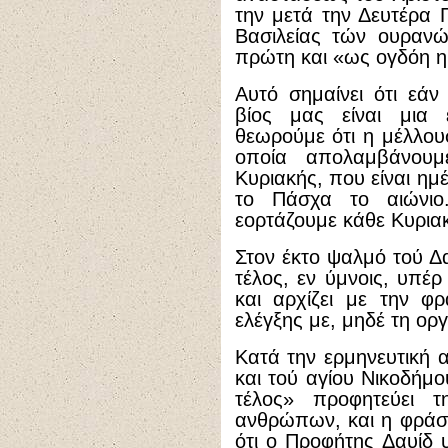
την μετά την Δευτέρα 
Βασιλείας τών ουρανώ
πρώτη και «ως ογδόη η
Αυτό σημαίνει ότι εά
βίος μας είναι μια
θεωρούμε ότι η μέλλου
οποία απολαμβάνου
Κυριακής, που είναι ημ
το Πάσχα το αιώνιο
εορτάζουμε κάθε Κυρια
Στον έκτο ψαλμό τού Δα
τέλος, εν ύμνοις, υπέ
και αρχίζει με την φ
ελέγξης με, μηδέ τη ορ
Κατά την ερμηνευτική 
και τού αγίου Νικοδήμο
τέλος» προφητεύει 
ανθρώπων, και η φράσ
ότι ο Προφήτης Δαυίδ υ