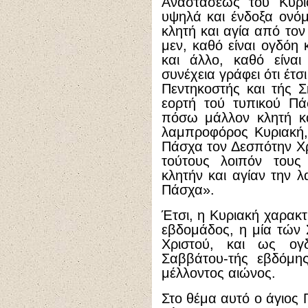
Αναστάσεως τού Κυρί
υψηλά και ένδοξα ονόμ
κλητή και αγία από το
μεν, καθό είναι ογδόη 
και άλλο, καθό είνα
συνέχεια γράφει ότι έτσι
Πεντηκοστής και τής Σ
εορτή τού τυπικού Πά
πόσω μάλλον κλητή κα
λαμπροφόρος Κυριακή,
Πάσχα τον Δεσπότην Χ
τούτους λοιπόν του
κλητήν και αγίαν την 
Πάσχα».
Έτσι, η Κυριακή χαρακτ
εβδομάδος, η μία τών
Χριστού, και ως ο
Σαββάτου-τής εβδόμης
μέλλοντος αιώνος.
Στο θέμα αυτό ο άγιος 