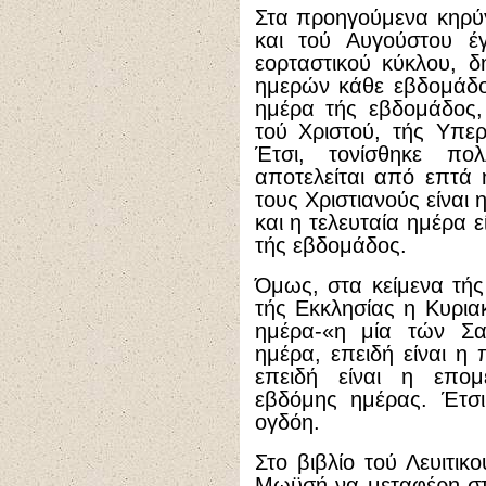
Στα προηγούμενα κηρύ
και τού Αυγούστου έγ
εορταστικού κύκλου, 
ημερών κάθε εβδομάδος
ημέρα τής εβδομάδος,
τού Χριστού, τής Υπε
Έτσι, τονίσθηκε π
αποτελείται από επτά
τους Χριστιανούς είναι
και η τελευταία ημέρα 
τής εβδομάδος.
Όμως, στα κείμενα τή
τής Εκκλησίας η Κυρια
ημέρα-«η μία τών Σ
ημέρα, επειδή είναι η
επειδή είναι η επο
εβδόμης ημέρας. Έτσι
ογδόη.
Στο βιβλίο τού Λευιτικ
Μωϋσή να μεταφέρη στο