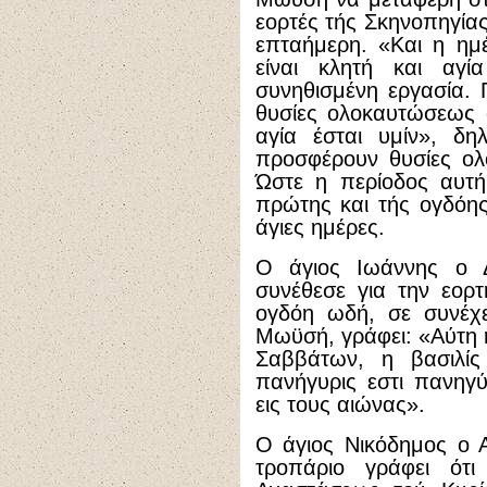
εορτές τής Σκηνοπηγίας
επταήμερη. «Και η ημ
είναι κλητή και αγ
συνηθισμένη εργασία.
θυσίες ολοκαυτώσεως 
αγία έσται υμίν», δ
προσφέρουν θυσίες ολο
Ώστε η περίοδος αυτή 
πρώτης και τής ογδόης 
άγιες ημέρες.
Ο άγιος Ιωάννης ο 
συνέθεσε για την εορ
ογδόη ωδή, σε συνέχε
Μωϋσή, γράφει: «Αύτη η
Σαββάτων, η βασιλίς
πανήγυρις εστι πανηγ
εις τους αιώνας».
Ο άγιος Νικόδημος ο Α
τροπάριο γράφει ότ