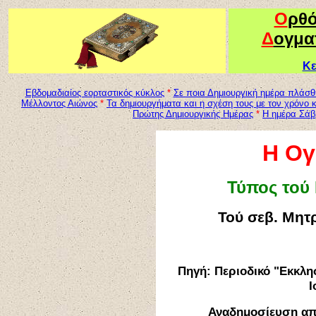
Ο
ρθ
Δ
ογμα
Κε
Εβδομαδιαίος εορταστικός κύκλος
*
Σε ποια Δημιουργική ημέρα πλάσθ
Μέλλοντος Αιώνος
*
Τα δημιουργήματα και η σχέση τους με τον χρόνο κ
Πρώτης Δημιουργικής Ημέρας
*
Η ημέρα Σάβ
Η
Ογ
Τύπος τού
Τού σεβ. Μητ
Πηγή: Περιοδικό "Εκκλη
Ι
Αναδημοσίευση απ