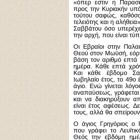
«όπερ εστιν η Παρασ
προς την Κυριακήν υπ
τούτου σαφώς, καθόσο
τελειότης και η αλήθει
Σαββάτου όσο υπερέχει
την αρχή, που είναι τύπ
Οι Εβραίοι στην Παλα
Θεού στον Μωϋσή, εόρτ
βάση τον αριθμό επτά 
ημέρα. Κάθε επτά χρόν
Και κάθε έβδομο Σα
Ιωβηλαίο έτος, το 49ο 
άγιο. Ενώ γίνεται λόγο
αναπαύσεως, γράφεται 
και να διακηρύξουν α
είναι έτος αφέσεως. Δ
τους, αλλά θα σπείρουν 
Ο άγιος Γρηγόριος ο 
που γράφει το Λευϊτικ
Θεός την εβδόμη ημέ