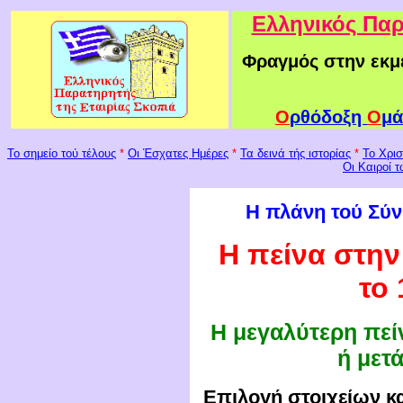
Ελληνικός Παρ
Φραγμός στην εκμ
Ο
ρθόδοξη
Ο
μά
To σημείο τού τέλους
*
Οι Έσχατες Ημέρες
*
Τα δεινά τής ιστορίας
*
Το Χρισ
Οι Καιροί 
Η πλάνη τού Σύν
Η πείνα στην
το 
Η μεγαλύτερη πείν
ή μετά
Επιλογή στοιχείων κ