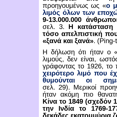
προηγουμένως ως «
ο 
λιμός όλων των εποχ
9-13.000.000 άνθρωποι
σελ.
3.
Η κατάσταση 
τόσο απελπιστική που
«ξανά και ξανά»
.
(
Ping
-
Η δήλωση ότι ήταν ο 
λιμούς, δεν είναι, ωστό
γράφοντας το 1926, το
χειρότερο λιμό που έχ
θυμούνται οι σημε
σελ.
29).
Μερικοί προηγ
ήταν ακόμη πιο θανατ
Κίνα το 1849 (σχεδόν 1
την Ινδία το 1769-1
δεκάδες εκατομμύρια ζ