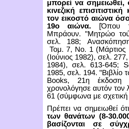
μπορεί να σημειωθεί, 
κινεζική επισιτιστικ
τον εικοστό αιώνα όσ
19ο αιώνα.
[Όπου π
Μπράουν.
"Μητρώο τού
σελ.
188;
Ανασκόπησ
Τομ
. 7,
Νο
. 1 (
Μάρτιος
(
Ιούνιος
1982),
σελ
. 277
1984),
σελ
. 613-645; S
1985,
σελ
. 194. "
Βιβλίο 
Books, 2
1η έκδοση
χρονολόγησε αυτόν τον λ
61
(σύμφωνα με σχετική 
Πρέπει να σημειωθεί ότ
των θανάτων (8-30.00
βασίζονται σε σύγ