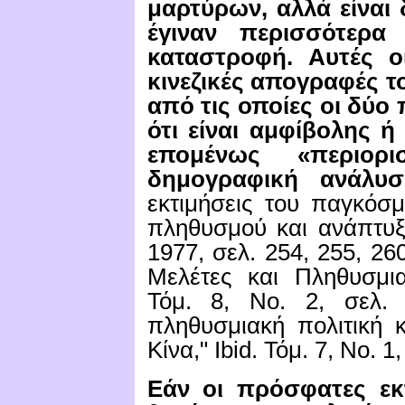
μαρτύρων, αλλά είναι
έγιναν περισσότερ
καταστροφή.
Αυτές ο
κινεζικές απογραφές το
από τις οποίες οι δύο 
ότι είναι αμφίβολης ή
επομένως «περιορι
δημογραφική ανάλυσ
εκτιμήσεις του παγκόσ
πληθυσμού και ανάπτυξ
1977, σελ. 254, 255, 26
Μελέτες και Πληθυσμι
Τόμ.
8, Νο. 2, σελ. 
πληθυσμιακή πολιτική 
Κίνα,"
Ibid.
Τόμ.
7, Νο. 1,
Εάν οι πρόσφατες εκτ