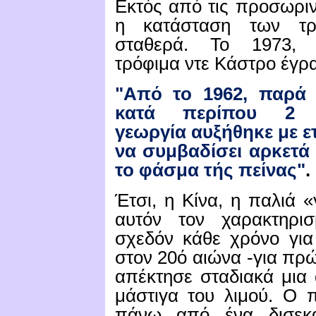
Εκτός από τις προσωριν
η κατάσταση των τρο
σταθερά.
Το 1973, 
τρόφιμα
ντε
Κάστρο έγρ
"Από το 1962, παρά
κατά περίπου 2 
γεωργία
αυξήθηκε
με 
να συμβαδίσει αρκετά
το φάσμα τής πείνας"
.
Έτσι, η Κίνα, η παλιά «
αυτόν τον χαρακτηρισ
σχεδόν κάθε χρόνο για
στον 20ό αιώνα -για πρώ
απέκτησε σταδιακά μια 
μάστιγα του λιμού.
Ο π
πάνω από ένα δισεκα